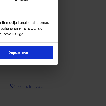
h medija i analizirali promet.
oglašavanje i analizu, a oni ih
 njihove usluge.
OCTENISAN® LOSION ZA
PRANJE
Dopusti sve
13,50
€
Dodaj u listu želja