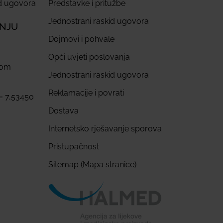
id ugovora
Predstavke i pritužbe
Jednostrani raskid ugovora
ANJU
Dojmovi i pohvale
Opći uvjeti poslovanja
com
Jednostrani raskid ugovora
Reklamacije i povrati
 = 7,53450
Dostava
Internetsko rješavanje sporova
Pristupačnost
Sitemap (Mapa stranice)