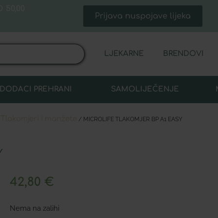
 50,00
Prijava nuspojave lijeka
LJEKARNE
BRENDOVI
DODACI PREHRANI
SAMOLIJEČENJE
Tlakomjeri i manžete
/
/ MICROLIFE TLAKOMJER BP A1 EASY
Y
42,80
€
Nema na zalihi