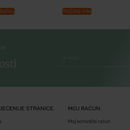
šaricu
Pročitaj više
ije
osti
JEĆENIJE STRANICE
MOJ RAČUN
a
Moj korisnički račun