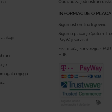
ina
Obrazac za jednostrani rask
INFORMACIJE O PLAĆ
Sigurnost on-line trgovine
Sigurno plaćanje (putem T-
a akciji
PayWaj servisa)
Fiksni tečaj konverzije: 1 EUR
HRK
ehrani
enje
omagala i njega
eca