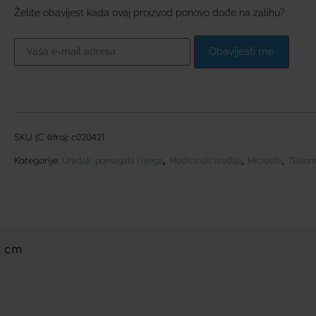
Želite obavijest kada ovaj proizvod ponovo dođe na zalihu?
Obavijesti me
SKU (C šifra):
c020421
,
,
,
Kategorije:
Uređaji, pomagala i njega
Medicinski uređaji
Microlife
Tlakom
2 cm