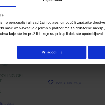
iće
mo personalizirali sadržaj i oglase, omogućili značajke društveni
ebi naše web-lokacije dijelimo s partnerima za društvene medije, 
a koje ste im pružili ili koje su prikupili dok ste upotrebljavali
MIKROZID® AF OTOPINA 1 L
10,05
€
Prilagodi
OOLING GEL
T
Dodaj u listu želja
€
listu želja