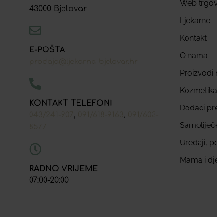
Web trgov
43000 Bjelovar
Ljekarne
Kontakt
E-POŠTA
O nama
prodaja@ljekarna-bjelovar.hr
Proizvodi n
Kozmetika
KONTAKT TELEFONI
Dodaci pr
,
,
043/241-907
091/618-9163
091/603-
Samoliječ
8577
Uređaji, p
Mama i dj
RADNO VRIJEME
07:00-20:00