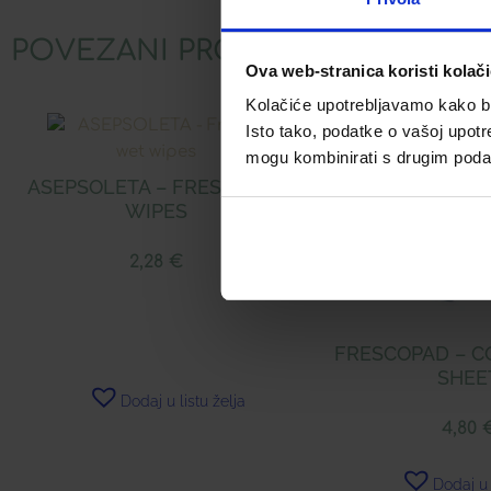
POVEZANI PROIZVODI
Ova web-stranica koristi kolač
Kolačiće upotrebljavamo kako bis
Isto tako, podatke o vašoj upotr
mogu kombinirati s drugim podacim
ASEPSOLETA – FRESH WET
WIPES
2,28
€
FRESCOPAD – C
SHEE
Dodaj u listu želja
4,80
Dodaj u 