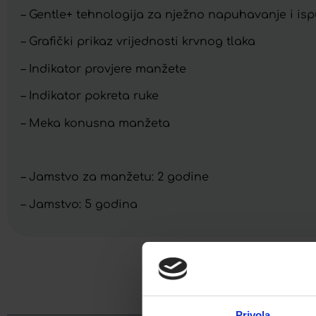
– Gentle+ tehnologija za nježno napuhavanje i i
– Grafički prikaz vrijednosti krvnog tlaka
– Indikator provjere manžete
– Indikator pokreta ruke
– Meka konusna manžeta
– Jamstvo za manžetu: 2 godine
– Jamstvo: 5 godina
Facebook
Privola