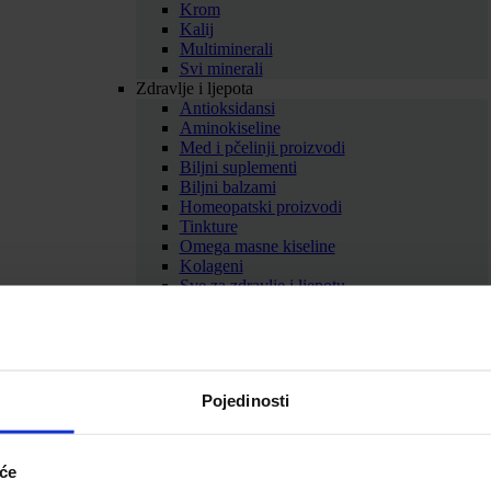
Krom
Kalij
Multiminerali
Svi minerali
Zdravlje i ljepota
Antioksidansi
Aminokiseline
Med i pčelinji proizvodi
Biljni suplementi
Biljni balzami
Homeopatski proizvodi
Tinkture
Omega masne kiseline
Kolageni
Sve za zdravlje i ljepotu
Prikaži sve dodatke prehrani
SAMOLIJEČENJE
Gripa i prehlada
Imunitet
Bolno grlo i kašalj
Pojedinosti
Nos i dišni putevi
Uho
Sve za gripu i prehladu
Srce i krvne žile
iće
Srce