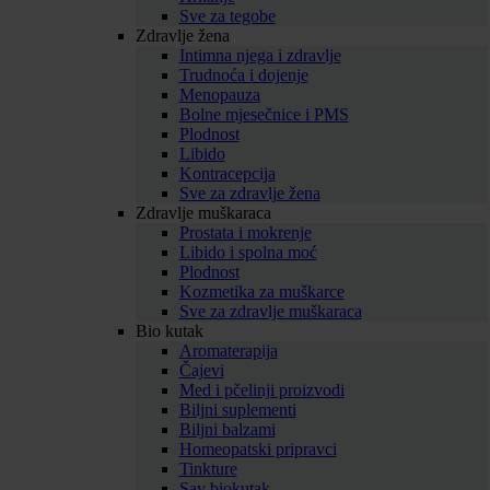
Sve za tegobe
Zdravlje žena
Intimna njega i zdravlje
Trudnoća i dojenje
Menopauza
Bolne mjesečnice i PMS
Plodnost
Libido
Kontracepcija
Sve za zdravlje žena
Zdravlje muškaraca
Prostata i mokrenje
Libido i spolna moć
Plodnost
Kozmetika za muškarce
Sve za zdravlje muškaraca
Bio kutak
Aromaterapija
Čajevi
Med i pčelinji proizvodi
Biljni suplementi
Biljni balzami
Homeopatski pripravci
Tinkture
Sav biokutak