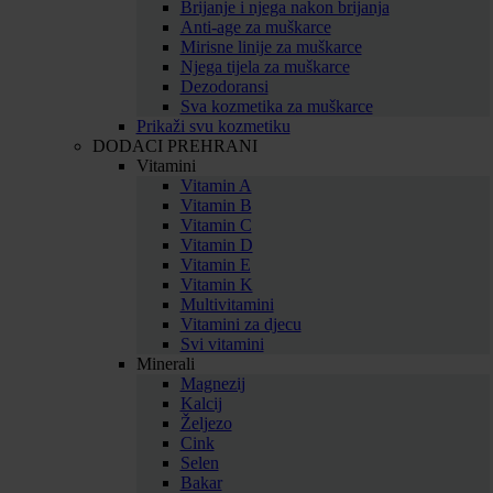
Brijanje i njega nakon brijanja
Anti-age za muškarce
Mirisne linije za muškarce
Njega tijela za muškarce
Dezodoransi
Sva kozmetika za muškarce
Prikaži svu kozmetiku
DODACI PREHRANI
Vitamini
Vitamin A
Vitamin B
Vitamin C
Vitamin D
Vitamin E
Vitamin K
Multivitamini
Vitamini za djecu
Svi vitamini
Minerali
Magnezij
Kalcij
Željezo
Cink
Selen
Bakar