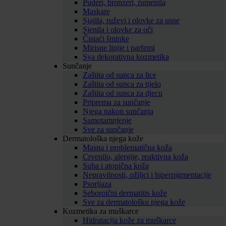
Puderi, bronzeri, rumenila
Maskare
Sjajila, ruževi i olovke za usne
Sjenila i olovke za oči
Čistaći šminke
Mirisne linije i parfemi
Sva dekorativna kozmetika
Sunčanje
Zaštita od sunca za lice
Zaštita od sunca za tijelo
Zaštita od sunca za djecu
Priprema za sunčanje
Njega nakon sunčanja
Samotamnjenje
Sve za sunčanje
Dermatološka njega kože
Masna i problematična koža
Crvenilo, alergije, reaktivna koža
Suha i atopična koža
Nepravilnosti, ožiljci i hiperpigmentacije
Psorijaza
Seboroični dermatitis kože
Sve za dermatološku njega kože
Kozmetika za muškarce
Hidratacija kože za muškarce