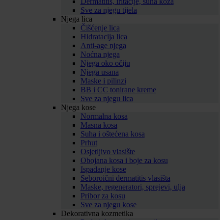
Dermatitis, iritacije, suha koža
Sve za njegu tijela
Njega lica
Čišćenje lica
Hidratacija lica
Anti-age njega
Noćna njega
Njega oko očiju
Njega usana
Maske i pilinzi
BB i CC tonirane kreme
Sve za njegu lica
Njega kose
Normalna kosa
Masna kosa
Suha i oštećena kosa
Prhut
Osjetljivo vlasište
Obojana kosa i boje za kosu
Ispadanje kose
Seboroični dermatitis vlasišta
Maske, regeneratori, sprejevi, ulja
Pribor za kosu
Sve za njegu kose
Dekorativna kozmetika