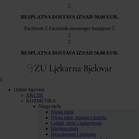
BESPLATNA DOSTAVA IZNAD 50,00 EUR.
Facebook
Facebook-messenger
Instagram
BESPLATNA DOSTAVA IZNAD 50,00 EUR.
rt
Online trgovina
AKCIJE
KOZMETIKA
Njega tijela
Njega tijela
Njega ruku, stopala i noktiju
Celulit, strije i mršavljenje
Higijena tijela
Dezodoransi i znojenje