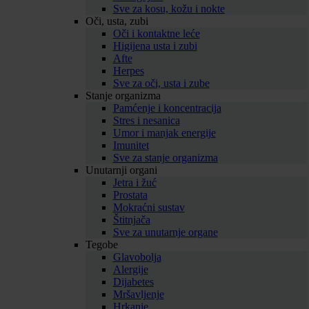
Sve za kosu, kožu i nokte
Oči, usta, zubi
Oči i kontaktne leće
Higijena usta i zubi
Afte
Herpes
Sve za oči, usta i zube
Stanje organizma
Pamćenje i koncentracija
Stres i nesanica
Umor i manjak energije
Imunitet
Sve za stanje organizma
Unutarnji organi
Jetra i žuć
Prostata
Mokraćni sustav
Štitnjača
Sve za unutarnje organe
Tegobe
Glavobolja
Alergije
Dijabetes
Mršavljenje
Hrkanje