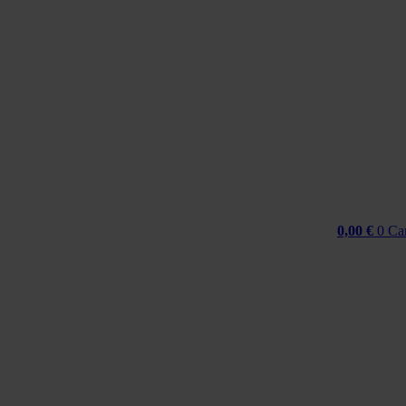
Idi
na
sadržaj
0,00
€
0
Ca