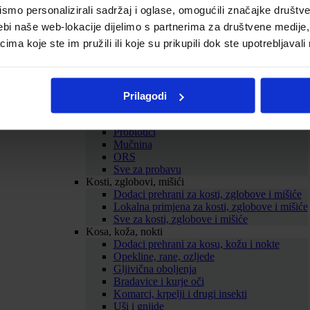
Cirkulacija
mo personalizirali sadržaj i oglase, omogućili značajke društveni
Kolesterol
ebi naše web-lokacije dijelimo s partnerima za društvene medije, 
Proširene vene
a koje ste im pružili ili koje su prikupili dok ste upotrebljavali
Hemeroidi
Sve za srce i krvne žile
Probava
Želučane tegobe
Zatvor
Prilagodi
Proljev
Nadutost i vjetrovi
Probiotici
Mučnina
ORS
Sve za probavu
Kosti, zglobovi, mišići
Dodaci prehrani za kosti, zglobove i mišiće
Lokalna primjena za kosti, zglobove i mišiće
Sve za kosti, zglobove i mišiće
Kosa, koža, nokti
Dodaci prehrani za kosu, kožu i nokte
Opekline, rane, ozljede
Gljivična oboljenja
Bradavice i kurje oči
Komarci, krpelji i drugi insekti
Uši i gnjide