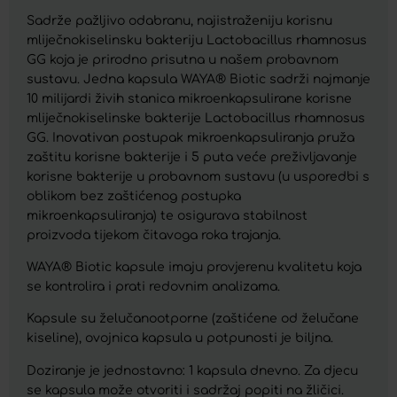
Sadrže pažljivo odabranu, najistraženiju korisnu
mliječnokiselinsku bakteriju Lactobacillus rhamnosus
GG koja je prirodno prisutna u našem probavnom
sustavu. Jedna kapsula WAYA® Biotic sadrži najmanje
10 milijardi živih stanica mikroenkapsulirane korisne
mliječnokiselinske bakterije Lactobacillus rhamnosus
GG. Inovativan postupak mikroenkapsuliranja pruža
zaštitu korisne bakterije i 5 puta veće preživljavanje
korisne bakterije u probavnom sustavu (u usporedbi s
oblikom bez zaštićenog postupka
mikroenkapsuliranja) te osigurava stabilnost
proizvoda tijekom čitavoga roka trajanja.
WAYA® Biotic kapsule imaju provjerenu kvalitetu koja
se kontrolira i prati redovnim analizama.
Kapsule su želučanootporne (zaštićene od želučane
kiseline), ovojnica kapsula u potpunosti je biljna.
Doziranje je jednostavno: 1 kapsula dnevno. Za djecu
se kapsula može otvoriti i sadržaj popiti na žličici.