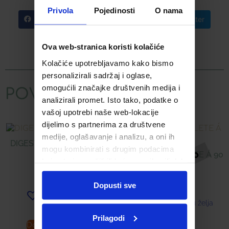
Privola
Pojedinosti
O nama
Facebook
Telegram
Twitter
WhatsApp
Email
Ova web-stranica koristi kolačiće
Kolačiće upotrebljavamo kako bismo
personalizirali sadržaj i oglase,
omogućili značajke društvenih medija i
POVEZANI PROIZVODI
analizirali promet. Isto tako, podatke o
vašoj upotrebi naše web-lokacije
dijelimo s partnerima za društvene
medije, oglašavanje i analizu, a oni ih
DIGESTIN TABLETE Á 30
mogu kombinirati s drugim podacima
CENTRAVIT TABLETE Á 90
koje ste im pružili ili koje su prikupili dok
12,00
€
ste upotrebljavali njihove usluge.
17,45
€
Dopusti sve
Dodaj u listu želja
Dodaj u listu želja
Prilagodi
Dodaj u košaricu
Pročitaj više