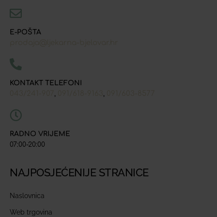
E-POŠTA
prodaja@ljekarna-bjelovar.hr
KONTAKT TELEFONI
043/241-907
091/618-9163
091/603-8577
,
,
RADNO VRIJEME
07:00-20:00
NAJPOSJEĆENIJE STRANICE
Naslovnica
Web trgovina