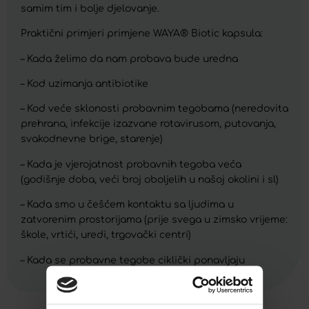
samim tim i bolje djelovanje.
Praktični primjeri primjene WAYA® Biotic kapsula:
– Kada želimo da nam probava bude uredna
– Kod uzimanja antibiotike
– Kod veće sklonosti probavnim tegobama (neredovita
prehrana, infekcije izazvane rotavirusom, putovanja,
svakodnevne brige, starenje)
– Kada je vjerojatnost probavnih tegoba veća
(godišnje doba, veći broj oboljelih u našoj okolini i sl)
– Kada smo u češćem kontaktu sa ljudima u
zatvorenim prostorijama (prije svega u zimsko vrijeme:
škole, vrtići, uredi, trgovački centri)
– Kada se probavne tegobe ciklički ponavljaju