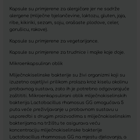
Kapsule su primjerene za alergičare jer ne sadrže
alergene (mliječne bjelančevine, laktozu, gluten, jaja,
ribe, kikiriki, sezam, soju, orašaste plodove, celer,
gorušicu, rakove).
Kapsule su primjerene za vegetarijance.
Kapsule su primjerene za trudnice i majke koje doje.
Mikroenkapsuliran oblik
Mliječnokiselinske bakterije su živi organizmi koji su
izuzetno osjetljivi prilikom prolaza kroz kiselu okolinu
probavnog sustava, zato ih je potrebno odgovarajuće
zaštititi. Mikroenkapsulirani oblik mliječnokiselinskih
bakterija Lactobacillus rhamosus GG omogućava 5
puta veće preživljavanje u probavnom sustavu u
usporedbi s drugim proizvodima s mliječnokiselinskim
bakterijama na tržištu te osigurava veću
koncentraciju mliječnokiselinske bakterije
Lactobacillus rhamnosus GG na mjestu djelovanja, a