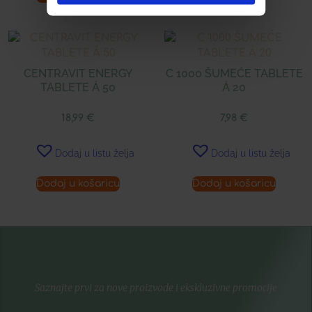
CENTRAVIT ENERGY
C 1000 ŠUMEĆE TABLETE
TABLETE Á 50
Á 20
18,99
€
7,98
€
Dodaj u listu želja
Dodaj u listu želja
Dodaj u košaricu
Dodaj u košaricu
Saznajte prvi za nove proizvode i ekskluzivne promocije