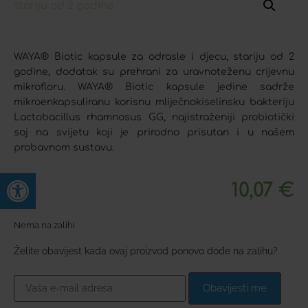
WAYA® Biotic kapsule za odrasle i djecu, stariju od 2
godine, dodatak su prehrani za uravnoteženu crijevnu
mikrofloru. WAYA® Biotic kapsule jedine sadrže
mikroenkapsuliranu korisnu mliječnokiselinsku bakteriju
Lactobacillus rhamnosus GG, najistraženiji probiotički
soj na svijetu koji je prirodno prisutan i u našem
probavnom sustavu.
Open toolbar
10,07
€
Nema na zalihi
Želite obavijest kada ovaj proizvod ponovo dođe na zalihu?
Obavijesti me