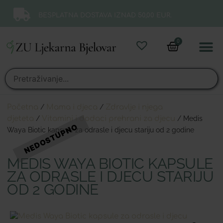
BESPLATNA DOSTAVA IZNAD 50,00 EUR.
0
Online 
Moj ra
Početna
/
Mama i djeca
/
Zdravlje i njega
djeteta
/
Vitamini i dodaci prehrani za djecu
/ Medis
Waya Biotic kapsule za odrasle i djecu stariju od 2 godine
MEDIS WAYA BIOTIC KAPSULE
ZA ODRASLE I DJECU STARIJU
OD 2 GODINE