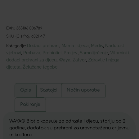
EAN:
3831061006789
SKU (C šifra):
c021147
Dodaci prehrani
Mama i djeca
Medis
Nadutost i
,
,
,
Kategorije:
vjetrovi
Probava
Probiotici
Proljev
Samoliječenje
Vitamini i
,
,
,
,
,
dodaci prehrani za djecu
Waya
Zatvor
Zdravlje i njega
,
,
,
djeteta
Želučane tegobe
,
Opis
Sastojci
Način uporabe
Pakiranje
WAYA® Biotic kapsule za odrasle i djecu, stariju od 2
godine, dodatak su prehrani za uravnoteženu crijevnu
mikrofloru.