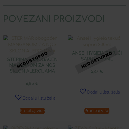
POVEZANI PROIZVODI
ANSEI HYGIEIA TEKUĆI
SAPUN 200ML
STERIMAR OBOGAĆEN
MANGANOM ZA NOS
SKLON ALERGIJAMA
5,67
€
6,85
€
Dodaj u listu želja
Dodaj u listu želja
Pročitaj više
Pročitaj više