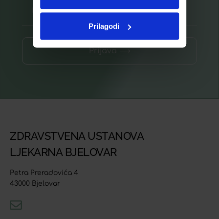
Prilagodi
Prijava ⟶
ZDRAVSTVENA USTANOVA
LJEKARNA BJELOVAR
Petra Preradovića 4
43000 Bjelovar