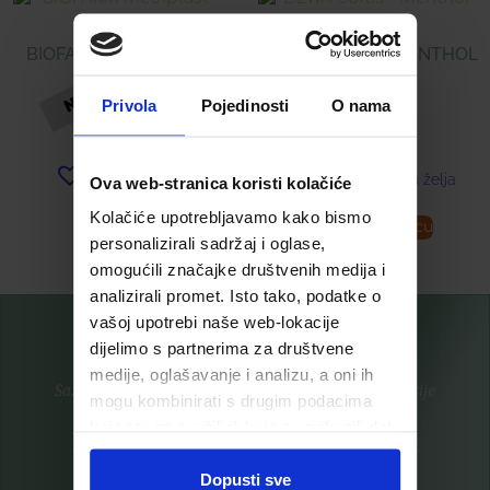
BIOFARM MEDIPLAST –
ZEWA SOFTIS – MENTHOL
GRICKALICA
BREEZE
Privola
Pojedinosti
O nama
3,19
€
0,49
€
Dodaj u listu želja
Dodaj u listu želja
Ova web-stranica koristi kolačiće
Kolačiće upotrebljavamo kako bismo
Pročitaj više
Dodaj u košaricu
personalizirali sadržaj i oglase,
omogućili značajke društvenih medija i
analizirali promet. Isto tako, podatke o
vašoj upotrebi naše web-lokacije
dijelimo s partnerima za društvene
medije, oglašavanje i analizu, a oni ih
Saznajte prvi za nove proizvode i ekskluzivne promocije
mogu kombinirati s drugim podacima
koje ste im pružili ili koje su prikupili dok
Prijavite se na listu za novosti
ste upotrebljavali njihove usluge.
Dopusti sve