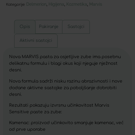
Delmerion
Higijena
Kozmetika
Marvis
,
,
,
Kategorije:
Opis
Pakiranje
Sastojci
Aktivni sastojci
Nova MARVIS pasta za osjetljive zube ima posebnu
delikatnu formulu i blagi okus koji njeguje nježnost
desni.
Nova formula sadrži nisku razinu abrazivnosti i nove
dodane aktivne sastojke za poboljšanje dobrobiti
desni.
Rezultati pokazuju izvrsnu učinkovitost Marvis
Sensitive paste za zube:
Kamenac: proizvod učinkovito smanjuje kamenac, već
od prve uporabe