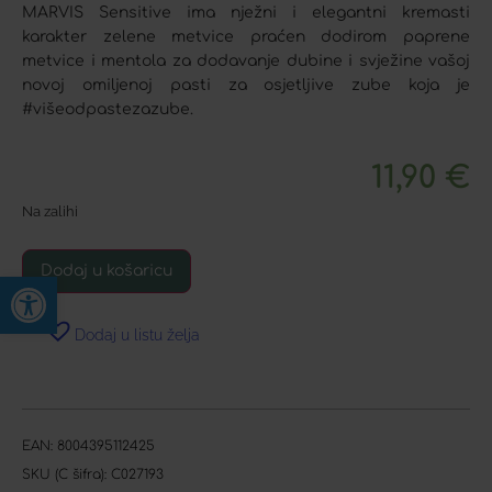
MARVIS Sensitive ima nježni i elegantni kremasti
karakter zelene metvice praćen dodirom paprene
metvice i mentola za dodavanje dubine i svježine vašoj
novoj omiljenoj pasti za osjetljive zube koja je
#višeodpastezazube.
11,90
€
Na zalihi
Dodaj u košaricu
Open toolbar
Dodaj u listu želja
EAN:
8004395112425
SKU (C šifra):
C027193