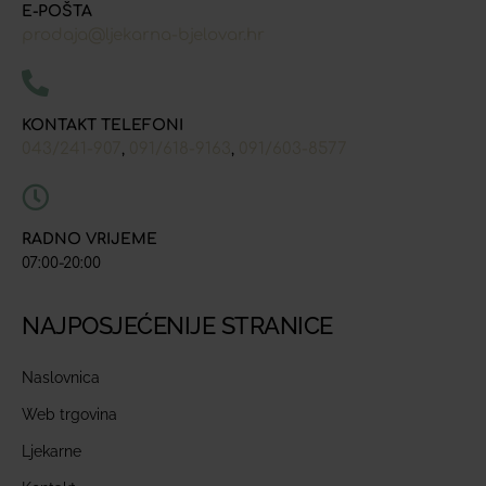
E-POŠTA
prodaja@ljekarna-bjelovar.hr
KONTAKT TELEFONI
043/241-907
091/618-9163
091/603-8577
,
,
RADNO VRIJEME
07:00-20:00
NAJPOSJEĆENIJE STRANICE
Naslovnica
Web trgovina
Ljekarne