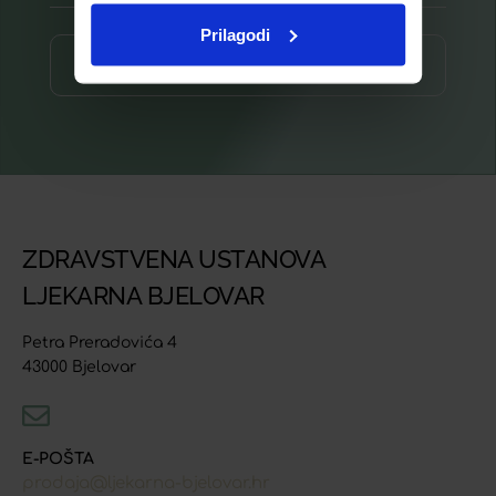
Prilagodi
Prijava ⟶
ZDRAVSTVENA USTANOVA
LJEKARNA BJELOVAR
Petra Preradovića 4
43000 Bjelovar
E-POŠTA
prodaja@ljekarna-bjelovar.hr