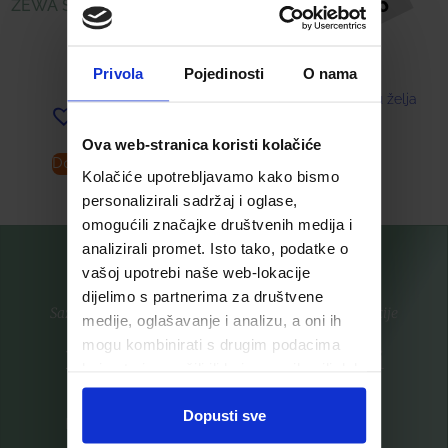
ZEWA SOFTIS – MENTHOL
BREEZE
10,62
€
0,49
€
Privola
Pojedinosti
O nama
Dodaj u listu želja
Dodaj u listu želja
Ova web-stranica koristi kolačiće
Dodaj u košaricu
Pročitaj više
Kolačiće upotrebljavamo kako bismo
personalizirali sadržaj i oglase,
omogućili značajke društvenih medija i
analizirali promet. Isto tako, podatke o
vašoj upotrebi naše web-lokacije
dijelimo s partnerima za društvene
Saznajte prvi za nove proizvode i ekskluzivne promocije
medije, oglašavanje i analizu, a oni ih
mogu kombinirati s drugim podacima
Prijavite se na listu za novosti
koje ste im pružili ili koje su prikupili dok
ste upotrebljavali njihove usluge.
Dopusti sve