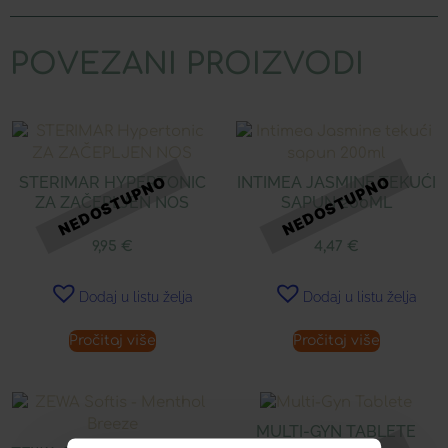
POVEZANI PROIZVODI
STERIMAR HYPERTONIC
INTIMEA JASMINE TEKUĆI
ZA ZAČEPLJEN NOS
SAPUN 200ML
9,95
€
4,47
€
Dodaj u listu želja
Dodaj u listu želja
Pročitaj više
Pročitaj više
MULTI-GYN TABLETE