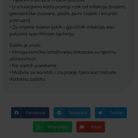
• Tijekom trudnoće i nakon poroda
• U situacijama kada postoji rizik od infekcija (bazeni,
gimnastičke dvorane, plaže, javni toaleti i kirurški
postupci)
• Za vrijeme bakterijskih i gljivičnih infekcija, kao
potpora specifičnom liječenju
Dobro je znati:
• Mnoga klinička istraživanja dokazala su njezinu
učinkovitost
• Ne sadrži parabene
• Možete se koristiti i za pranje tijela kad trebate
dodatnu zaštitu
Facebook
Telegram
Twitter
WhatsApp
Email