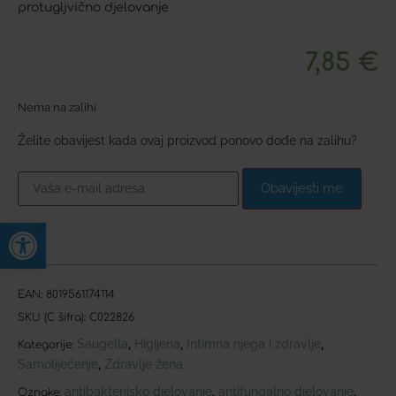
protugljvično djelovanje
7,85
€
Nema na zalihi
Želite obavijest kada ovaj proizvod ponovo dođe na zalihu?
Obavijesti me
Open toolbar
EAN:
8019561174114
SKU (C šifra):
C022826
Saugella
Higijena
Intimna njega i zdravlje
,
,
,
Kategorije:
Samoliječenje
Zdravlje žena
,
antibakterijsko djelovanje
antifungalno djelovanje
,
,
Oznake: