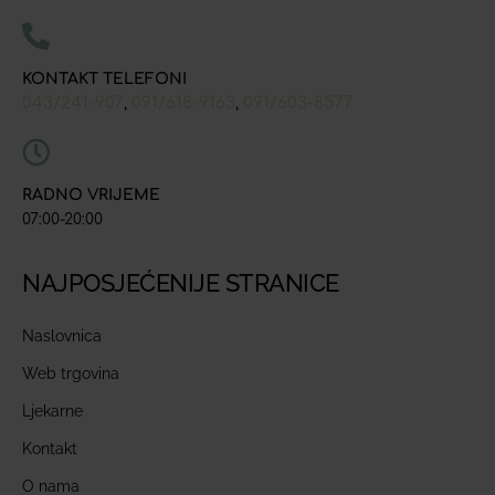
KONTAKT TELEFONI
043/241-907
091/618-9163
091/603-8577
,
,
RADNO VRIJEME
07:00-20:00
NAJPOSJEĆENIJE STRANICE
Naslovnica
Web trgovina
Ljekarne
Kontakt
O nama