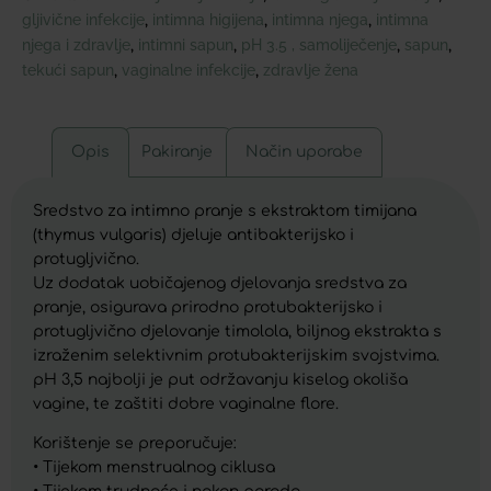
gljivične infekcije
intimna higijena
intimna njega
intimna
,
,
,
njega i zdravlje
intimni sapun
pH 3.5 , samoliječenje
sapun
,
,
,
,
tekući sapun
vaginalne infekcije
zdravlje žena
,
,
Opis
Pakiranje
Način uporabe
Sredstvo za intimno pranje s ekstraktom timijana
(thymus vulgaris) djeluje antibakterijsko i
protugljvično.
Uz dodatak uobičajenog djelovanja sredstva za
pranje, osigurava prirodno protubakterijsko i
protugljvično djelovanje timolola, biljnog ekstrakta s
izraženim selektivnim protubakterijskim svojstvima.
pH 3,5 najbolji je put održavanju kiselog okoliša
vagine, te zaštiti dobre vaginalne flore.
Korištenje se preporučuje:
• Tijekom menstrualnog ciklusa