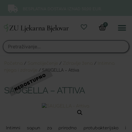
BESPLATNA DOSTAVA IZNAD 50,00 EUR.
0
Online 
Moj ra
Početna
/
Samoliječenje
/
Zdravlje žena
/
Intimna
njega i zdravlje
/ SAUGELLA – Attiva
SAUGELLA – ATTIVA
Intimni sapun za prirodno protubakterijsko i