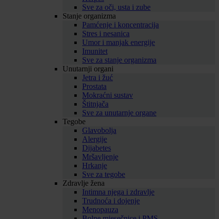
Sve za oči, usta i zube
Stanje organizma
Pamćenje i koncentracija
Stres i nesanica
Umor i manjak energije
Imunitet
Sve za stanje organizma
Unutarnji organi
Jetra i žuć
Prostata
Mokraćni sustav
Štitnjača
Sve za unutarnje organe
Tegobe
Glavobolja
Alergije
Dijabetes
Mršavljenje
Hrkanje
Sve za tegobe
Zdravlje žena
Intimna njega i zdravlje
Trudnoća i dojenje
Menopauza
Bolne mjesečnice i PMS