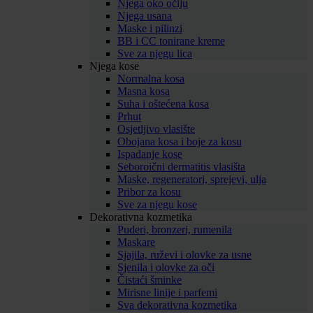
Njega oko očiju
Njega usana
Maske i pilinzi
BB i CC tonirane kreme
Sve za njegu lica
Njega kose
Normalna kosa
Masna kosa
Suha i oštećena kosa
Prhut
Osjetljivo vlasište
Obojana kosa i boje za kosu
Ispadanje kose
Seboroični dermatitis vlasišta
Maske, regeneratori, sprejevi, ulja
Pribor za kosu
Sve za njegu kose
Dekorativna kozmetika
Puderi, bronzeri, rumenila
Maskare
Sjajila, ruževi i olovke za usne
Sjenila i olovke za oči
Čistaći šminke
Mirisne linije i parfemi
Sva dekorativna kozmetika