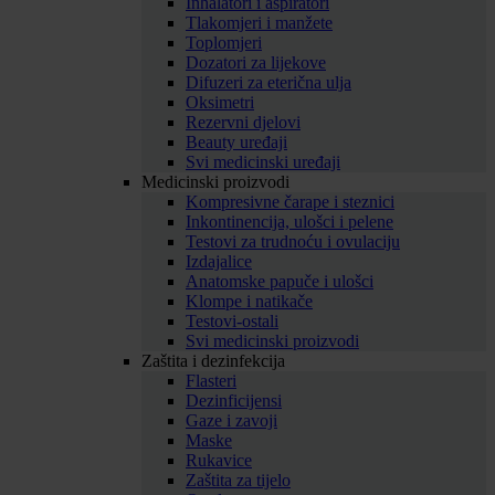
Inhalatori i aspiratori
Tlakomjeri i manžete
Toplomjeri
Dozatori za lijekove
Difuzeri za eterična ulja
Oksimetri
Rezervni djelovi
Beauty uređaji
Svi medicinski uređaji
Medicinski proizvodi
Kompresivne čarape i steznici
Inkontinencija, ulošci i pelene
Testovi za trudnoću i ovulaciju
Izdajalice
Anatomske papuče i ulošci
Klompe i natikače
Testovi-ostali
Svi medicinski proizvodi
Zaštita i dezinfekcija
Flasteri
Dezinficijensi
Gaze i zavoji
Maske
Rukavice
Zaštita za tijelo