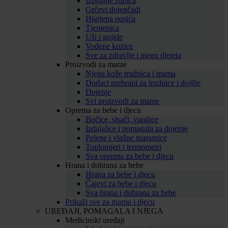
Izbijanje zubića
Grčevi dojenčadi
Higijena nosića
Tjemenica
Uši i gnjide
Vodene kozice
Sve za zdravlje i njegu djeteta
Proizvodi za mame
Njega kože trudnica i mama
Dodaci prehrani za trudnice i dojilje
Dojenje
Svi proizvodi za mame
Oprema za bebe i djecu
Bočice, sisači, varalice
Izdajalice i pomagala za dojenje
Pelene i vlažne maramice
Toplomjeri i termometri
Sva oprema za bebe i djecu
Hrana i dohrana za bebe
Hrana za bebe i djecu
Čajevi za bebe i djecu
Sva hrana i dohrana za bebe
Prikaži sve za mamu i djecu
UREĐAJI, POMAGALA I NJEGA
Medicinski uređaji