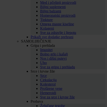
Med i pčelinji proizvodi
Biljni suplementi
Biljni balzami
Homeopatski proizvodi
Tinkture
Omega masne kiseline
Kolageni
Sve za zdravlje i ljepotu
Prikaži sve dodatke prehrani
SAMOLIJEČENJE
Gripa i prehlada
Imunitet
Bolno grlo i kašalj
Nos i dišni putevi
Uho
Sve za gripu i prehladu
Srce i krvne žile
Srce
Cirkulacija
Kolesterol
Proširene vene
Hemeroidi
Sve za srce i krvne žile
Probava
Želučane tegobe