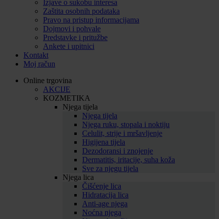
Izjave o sukobu interesa
Zaštita osobnih podataka
Pravo na pristup informacijama
Dojmovi i pohvale
Predstavke i pritužbe
Ankete i upitnici
Kontakt
Moj račun
Online trgovina
AKCIJE
KOZMETIKA
Njega tijela
Njega tijela
Njega ruku, stopala i noktiju
Celulit, strije i mršavljenje
Higijena tijela
Dezodoransi i znojenje
Dermatitis, iritacije, suha koža
Sve za njegu tijela
Njega lica
Čišćenje lica
Hidratacija lica
Anti-age njega
Noćna njega