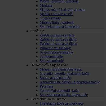
Puderi, bronzeri, rumenila
Maskare
Sjajila, ruževi i olovke za usne
Sjenila i olovke za oči
Čistaći šminke
Mirisne linije i parfemi
Sva dekorativna kozmetika
Sunčanje
Zaštita od sunca za lice
Zaštita od sunca za tijelo
Zaštita od sunca za djecu
Priprema za sunčanje
Njega nakon sunčanja
Samotamnjenje
Sve za sunčanje
Dermatološka njega kože
Masna i problematična koža
Crvenilo, alergije, reaktivna koža
Suha i atopična koža
Nepravilnosti, ožiljci i hiperpigmentacije
Psorijaza
Seboroični dermatitis kože
Sve za dermatološku njega kože
Kozmetika za muškarce
Hidratacija kože za muškarce