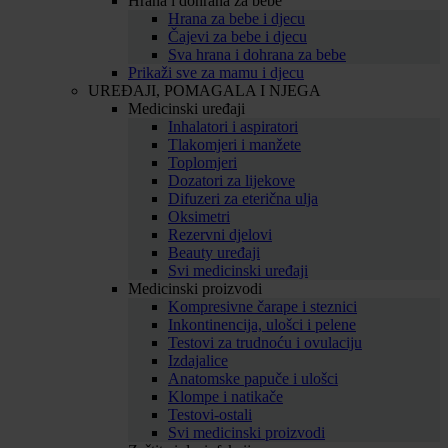
Hrana i dohrana za bebe
Hrana za bebe i djecu
Čajevi za bebe i djecu
Sva hrana i dohrana za bebe
Prikaži sve za mamu i djecu
UREĐAJI, POMAGALA I NJEGA
Medicinski uređaji
Inhalatori i aspiratori
Tlakomjeri i manžete
Toplomjeri
Dozatori za lijekove
Difuzeri za eterična ulja
Oksimetri
Rezervni djelovi
Beauty uređaji
Svi medicinski uređaji
Medicinski proizvodi
Kompresivne čarape i steznici
Inkontinencija, ulošci i pelene
Testovi za trudnoću i ovulaciju
Izdajalice
Anatomske papuče i ulošci
Klompe i natikače
Testovi-ostali
Svi medicinski proizvodi