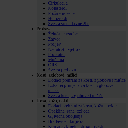
Cirkulacija
Kolesterol
Proširene vene
Hemeroidi
Sve za srce i krvne žile
Probava
Želučane tegobe
Zatvor
Proljev
Nadutost i vjetrovi
Probiotici
Mučnina
ORS
Sve za probavu
Kosti, zglobovi, mišići
Dodaci prehrani za kosti, zglobove i mišiće
Lokalna primjena za kosti, zglobove i
mišiće
Sve za kosti, zglobove i mišiće
Kosa, koža, nokti
Dodaci prehrani za kosu, kožu i nokte
Opekline, rane, ozljede
Gljivična oboljenja
Bradavice i kurje oči
Komarci, krpelji i drugi insekti