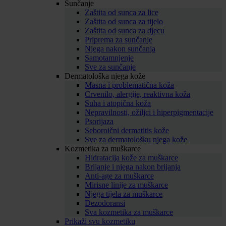
Sunčanje
Zaštita od sunca za lice
Zaštita od sunca za tijelo
Zaštita od sunca za djecu
Priprema za sunčanje
Njega nakon sunčanja
Samotamnjenje
Sve za sunčanje
Dermatološka njega kože
Masna i problematična koža
Crvenilo, alergije, reaktivna koža
Suha i atopična koža
Nepravilnosti, ožiljci i hiperpigmentacije
Psorijaza
Seboroični dermatitis kože
Sve za dermatološku njega kože
Kozmetika za muškarce
Hidratacija kože za muškarce
Brijanje i njega nakon brijanja
Anti-age za muškarce
Mirisne linije za muškarce
Njega tijela za muškarce
Dezodoransi
Sva kozmetika za muškarce
Prikaži svu kozmetiku