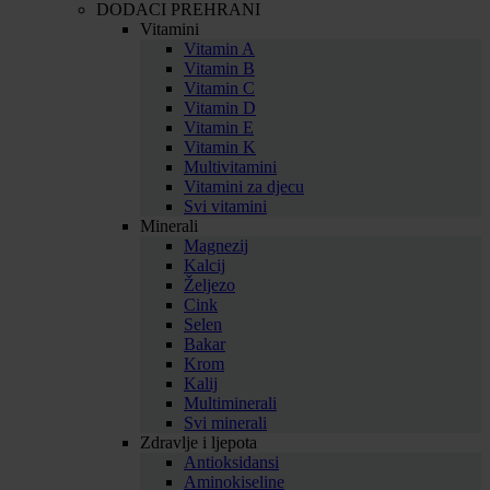
DODACI PREHRANI
Vitamini
Vitamin A
Vitamin B
Vitamin C
Vitamin D
Vitamin E
Vitamin K
Multivitamini
Vitamini za djecu
Svi vitamini
Minerali
Magnezij
Kalcij
Željezo
Cink
Selen
Bakar
Krom
Kalij
Multiminerali
Svi minerali
Zdravlje i ljepota
Antioksidansi
Aminokiseline