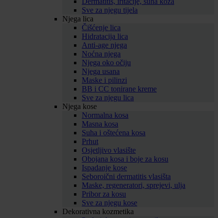
Dermatitis, iritacije, suha koža
Sve za njegu tijela
Njega lica
Čišćenje lica
Hidratacija lica
Anti-age njega
Noćna njega
Njega oko očiju
Njega usana
Maske i pilinzi
BB i CC tonirane kreme
Sve za njegu lica
Njega kose
Normalna kosa
Masna kosa
Suha i oštećena kosa
Prhut
Osjetljivo vlasište
Obojana kosa i boje za kosu
Ispadanje kose
Seboroični dermatitis vlasišta
Maske, regeneratori, sprejevi, ulja
Pribor za kosu
Sve za njegu kose
Dekorativna kozmetika