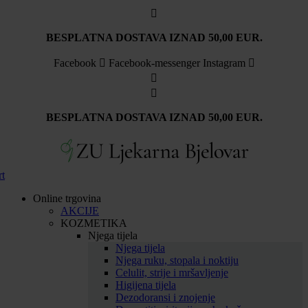
Idi
na
sadržaj
BESPLATNA DOSTAVA IZNAD 50,00 EUR.
Facebook
Facebook-messenger
Instagram
BESPLATNA DOSTAVA IZNAD 50,00 EUR.
rt
Online trgovina
AKCIJE
KOZMETIKA
Njega tijela
Njega tijela
Njega ruku, stopala i noktiju
Celulit, strije i mršavljenje
Higijena tijela
Dezodoransi i znojenje