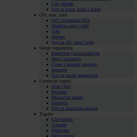
Uši i gnjide
Sve za kosu, kožu i nokte
Oči, usta, zubi
Oči i kontaktne leće
Higijena usta i zubi
Afte
Herpes
Sve za oči, usta i zube
Stanje organizma
Pamćenje i koncentracija
Stres i nesanica
Umor i manjak energije
Imunitet
Sve za stanje organizma
Unutarnji organi
Jetra i žuć
Prostata
Mokraćni sustav
Štitnjača
Sve za unutarnje organe
Tegobe
Glavobolja
Alergije
Dijabetes
Mršavljenje