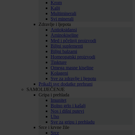
Krom
Kalij
Multiminerali
Svi minerali
Zdravlje i ljepota
Antioksidansi
Aminokiseline
Med i pčelinji proizvodi
Biljni suplementi
Biljni balzami
Homeopatski proizvodi
Tinkture
Omega masne kiseline
Kolageni
Sve za zdravlje i ljepotu
Prikaži sve dodatke prehrani
SAMOLIJEČENJE
Gripa i prehlada
Imunitet
Bolno grlo i kašalj
Nos i dišni putevi
Uho
Sve za gripu i prehladu
Srce i krvne žile
Srce