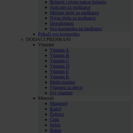
Brijanje i njega nakon brijanja
Anti-age za muškarce
Mirisne linije za muškarce
Njega tijela za muškarce
Dezodoransi
Sva kozmetika za muškarce
Prikaži svu kozmetiku
DODACI PREHRANI
Vitamini
Vitamin A
Vitamin B
Vitamin C
Vitamin D
Vitamin E
Vitamin K
Multivitamini
Vitamini za djecu
Svi vitamini
Minerali
Magnezij
Kalcij
Željezo
Cink
Selen
Bakar