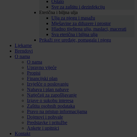
Ostalo
Sve za zaštitu i dezinfekciju
Eterična i biljna ulja
Ulja za njegu i masažu
Mješavine za difuzere i prostor
Hladno tiještena ulja, maslaci, macerati
Sva eterična i biljna ulja
Prikaži sve uređaje, pomagala i njegu
Ljekarne
Brendovi
O nama
O nama
Upravno vijeće
Propisi
Financijski plan
Izvješće o poslovanju
Nabava i plan nabave
Natječaji za zapošljavanje
Izjave o sukobu interesa
Zaštita osobnih podataka
Pravo na pristup informacijama
Dojmovi i pohvale
Predstavke i pritužbe
Ankete i upitnici
Kontakt