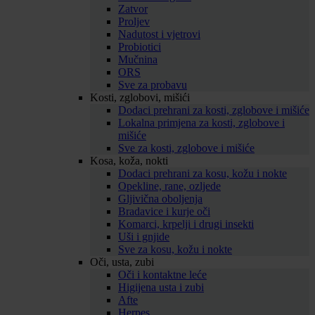
Zatvor
Proljev
Nadutost i vjetrovi
Probiotici
Mučnina
ORS
Sve za probavu
Kosti, zglobovi, mišići
Dodaci prehrani za kosti, zglobove i mišiće
Lokalna primjena za kosti, zglobove i
mišiće
Sve za kosti, zglobove i mišiće
Kosa, koža, nokti
Dodaci prehrani za kosu, kožu i nokte
Opekline, rane, ozljede
Gljivična oboljenja
Bradavice i kurje oči
Komarci, krpelji i drugi insekti
Uši i gnjide
Sve za kosu, kožu i nokte
Oči, usta, zubi
Oči i kontaktne leće
Higijena usta i zubi
Afte
Herpes