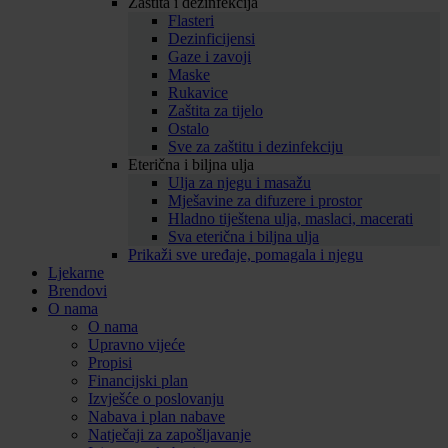
Zaštita i dezinfekcija
Flasteri
Dezinficijensi
Gaze i zavoji
Maske
Rukavice
Zaštita za tijelo
Ostalo
Sve za zaštitu i dezinfekciju
Eterična i biljna ulja
Ulja za njegu i masažu
Mješavine za difuzere i prostor
Hladno tiještena ulja, maslaci, macerati
Sva eterična i biljna ulja
Prikaži sve uređaje, pomagala i njegu
Ljekarne
Brendovi
O nama
O nama
Upravno vijeće
Propisi
Financijski plan
Izvješće o poslovanju
Nabava i plan nabave
Natječaji za zapošljavanje