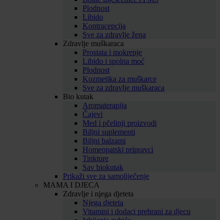
Plodnost
Libido
Kontracepcija
Sve za zdravlje žena
Zdravlje muškaraca
Prostata i mokrenje
Libido i spolna moć
Plodnost
Kozmetika za muškarce
Sve za zdravlje muškaraca
Bio kutak
Aromaterapija
Čajevi
Med i pčelinji proizvodi
Biljni suplementi
Biljni balzami
Homeopatski pripravci
Tinkture
Sav biokutak
Prikaži sve za samoliječenje
MAMA I DJECA
Zdravlje i njega djeteta
Njega djeteta
Vitamini i dodaci prehrani za djecu