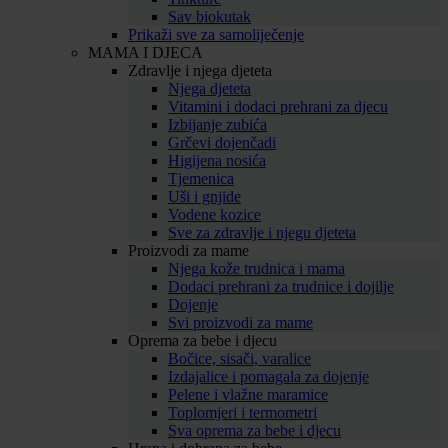
Sav biokutak
Prikaži sve za samoliječenje
MAMA I DJECA
Zdravlje i njega djeteta
Njega djeteta
Vitamini i dodaci prehrani za djecu
Izbijanje zubića
Grčevi dojenčadi
Higijena nosića
Tjemenica
Uši i gnjide
Vodene kozice
Sve za zdravlje i njegu djeteta
Proizvodi za mame
Njega kože trudnica i mama
Dodaci prehrani za trudnice i dojilje
Dojenje
Svi proizvodi za mame
Oprema za bebe i djecu
Bočice, sisači, varalice
Izdajalice i pomagala za dojenje
Pelene i vlažne maramice
Toplomjeri i termometri
Sva oprema za bebe i djecu