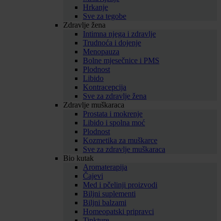
Hrkanje
Sve za tegobe
Zdravlje žena
Intimna njega i zdravlje
Trudnoća i dojenje
Menopauza
Bolne mjesečnice i PMS
Plodnost
Libido
Kontracepcija
Sve za zdravlje žena
Zdravlje muškaraca
Prostata i mokrenje
Libido i spolna moć
Plodnost
Kozmetika za muškarce
Sve za zdravlje muškaraca
Bio kutak
Aromaterapija
Čajevi
Med i pčelinji proizvodi
Biljni suplementi
Biljni balzami
Homeopatski pripravci
Tinkture