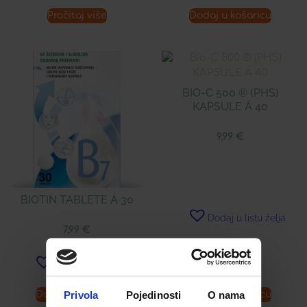
Pročitaj više
Dodaj u košaricu
BIO-C 500 ® (PHS)
KAPSULE Á 40
9,99
€
BIOTIN TABLETE Á 30
Dodaj u listu želja
7,99
€
Dodaj u listu želja
Privola
Pojedinosti
O nama
Dodaj u košaricu
Dodaj u košaricu