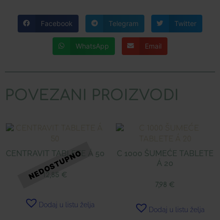
Facebook
Telegram
Twitter
WhatsApp
Email
POVEZANI PROIZVODI
CENTRAVIT TABLETE Á 50
C 1000 ŠUMEĆE TABLETE
Á 20
12,85
€
7,98
€
Dodaj u listu želja
Dodaj u listu želja