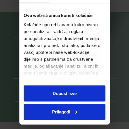
Ova web-stranica koristi kolačiće
Kolačiće upotrebljavamo kako bismo
personalizirali sadržaj i oglase,
Saznajte prvi za nove proizvode i ekskluzivne promocije
omogućili značajke društvenih medija i
analizirali promet. Isto tako, podatke o
Prijavite se na listu za novosti
vašoj upotrebi naše web-lokacije
dijelimo s partnerima za društvene
medije, oglašavanje i analizu, a oni ih
mogu kombinirati s drugim podacima
koje ste im pružili ili koje su prikupili dok
ste upotrebljavali njihove usluge.
Dopusti sve
Prijava ⟶
Prilagodi