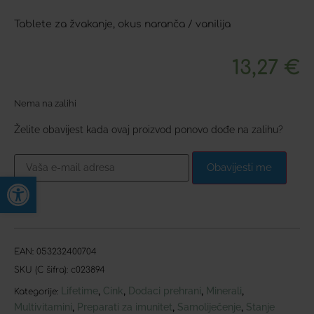
Tablete za žvakanje, okus naranča / vanilija
13,27
€
Nema na zalihi
Želite obavijest kada ovaj proizvod ponovo dođe na zalihu?
Obavijesti me
Open toolbar
EAN:
053232400704
SKU (C šifra):
c023894
Lifetime
Cink
Dodaci prehrani
Minerali
,
,
,
,
Kategorije:
Multivitamini
Preparati za imunitet
Samoliječenje
Stanje
,
,
,