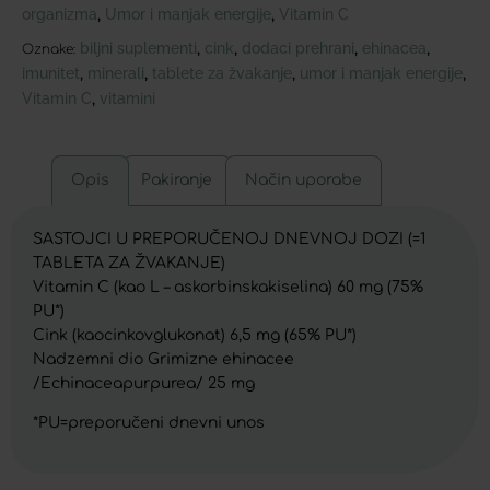
organizma
Umor i manjak energije
Vitamin C
,
,
biljni suplementi
cink
dodaci prehrani
ehinacea
,
,
,
,
Oznake:
imunitet
minerali
tablete za žvakanje
umor i manjak energije
,
,
,
,
Vitamin C
vitamini
,
Opis
Pakiranje
Način uporabe
SASTOJCI U PREPORUČENOJ DNEVNOJ DOZI (=1
TABLETA ZA ŽVAKANJE)
Vitamin C (kao L – askorbinskakiselina) 60 mg (75%
PU*)
Cink (kaocinkovglukonat) 6,5 mg (65% PU*)
Nadzemni dio Grimizne ehinacee
/Echinaceapurpurea/ 25 mg
*PU=preporučeni dnevni unos