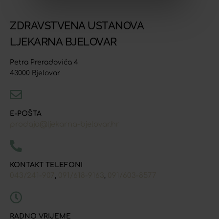
ZDRAVSTVENA USTANOVA
LJEKARNA BJELOVAR
Petra Preradovića 4
43000 Bjelovar
E-POŠTA
prodaja@ljekarna-bjelovar.hr
KONTAKT TELEFONI
043/241-907
091/618-9163
091/603-8577
,
,
RADNO VRIJEME