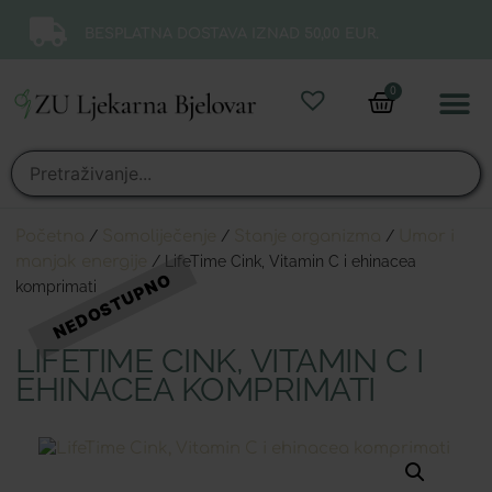
BESPLATNA DOSTAVA IZNAD 50,00 EUR.
0
Online 
Moj ra
Početna
/
Samoliječenje
/
Stanje organizma
/
Umor i
manjak energije
/ LifeTime Cink, Vitamin C i ehinacea
komprimati
LIFETIME CINK, VITAMIN C I
EHINACEA KOMPRIMATI