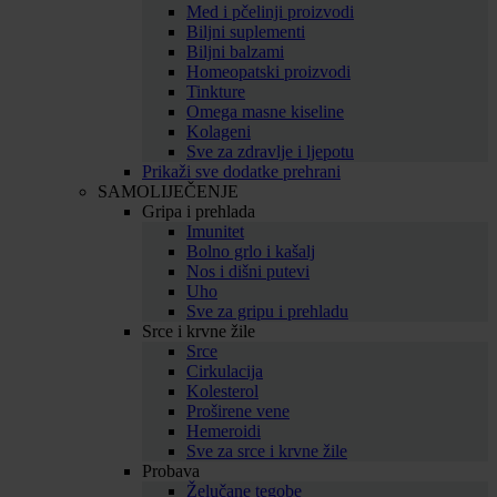
Med i pčelinji proizvodi
Biljni suplementi
Biljni balzami
Homeopatski proizvodi
Tinkture
Omega masne kiseline
Kolageni
Sve za zdravlje i ljepotu
Prikaži sve dodatke prehrani
SAMOLIJEČENJE
Gripa i prehlada
Imunitet
Bolno grlo i kašalj
Nos i dišni putevi
Uho
Sve za gripu i prehladu
Srce i krvne žile
Srce
Cirkulacija
Kolesterol
Proširene vene
Hemeroidi
Sve za srce i krvne žile
Probava
Želučane tegobe