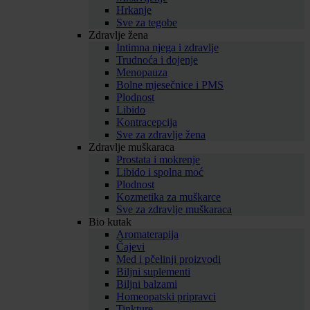
Hrkanje
Sve za tegobe
Zdravlje žena
Intimna njega i zdravlje
Trudnoća i dojenje
Menopauza
Bolne mjesečnice i PMS
Plodnost
Libido
Kontracepcija
Sve za zdravlje žena
Zdravlje muškaraca
Prostata i mokrenje
Libido i spolna moć
Plodnost
Kozmetika za muškarce
Sve za zdravlje muškaraca
Bio kutak
Aromaterapija
Čajevi
Med i pčelinji proizvodi
Biljni suplementi
Biljni balzami
Homeopatski pripravci
Tinkture