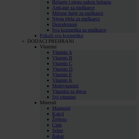
Brijanje i njega nakon brijanja
Anti-age za muškarce
Mirisne linije za muškarce
Njega tijela za muškarce
Dezodoransi
Sva kozmetika za muškarce
Prikaži svu kozmetiku
DODACI PREHRANI
Vitamini
Vitamin A
Vitamin B
Vitamin C
Vitamin D
Vitamin E
Vitamin K
Multivitamini
Vitamini za djecu
Svi vitamini
Minerali
Magnezij
Kalcij
Željezo
Cink
Selen
Bakar