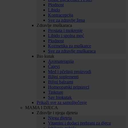
Plodnost
Libido
Kontracepcija
Sve za zdravlje žena
Zdravlje muškaraca
Prostata i mokrenje
Libido i spolna moć
Plodnost
Kozmetika za muškarce
Sve za zdravlje muškaraca
Bio kutak
Aromaterapija
Čajevi
Med i pčelinji proizvodi
Biljni suplementi
Biljni balzami
Homeopatski pripravci
Tinkture
Sav biokutak
Prikaži sve za samoliječenje
MAMA I DJECA
Zdravlje i njega djeteta
Njega djeteta
Vitamini i dodaci prehrani za djecu