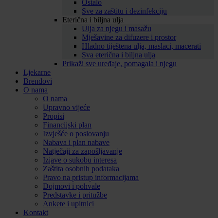
Ostalo
Sve za zaštitu i dezinfekciju
Eterična i biljna ulja
Ulja za njegu i masažu
Mješavine za difuzere i prostor
Hladno tiještena ulja, maslaci, macerati
Sva eterična i biljna ulja
Prikaži sve uređaje, pomagala i njegu
Ljekarne
Brendovi
O nama
O nama
Upravno vijeće
Propisi
Financijski plan
Izvješće o poslovanju
Nabava i plan nabave
Natječaji za zapošljavanje
Izjave o sukobu interesa
Zaštita osobnih podataka
Pravo na pristup informacijama
Dojmovi i pohvale
Predstavke i pritužbe
Ankete i upitnici
Kontakt