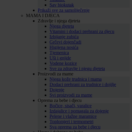
Sav biokutak
Prikaži sve za samoliječenje
MAMA I DJECA
Zdravlje i njega djeteta
Njega djeteta
Vitamini i dodaci prehrani za djecu
Izbijanje zubića
Grčevi dojenčadi
Higijena nosića
Tjemenica
Uši i gnjide
Vodene kozice
Sve za zdravlje i njegu djeteta
Proizvodi za mame
Njega kože trudnica i mama
Dodaci prehrani za trudnice i dojilje
Dojenje
Svi proizvodi za mame
Oprema za bebe i djecu
Bočice, sisači, varalice
Izdajalice i pomagala za dojenje
Pelene i vlažne maramice
Toplomjeri i termometri
Sva oprema za bebe i djecu