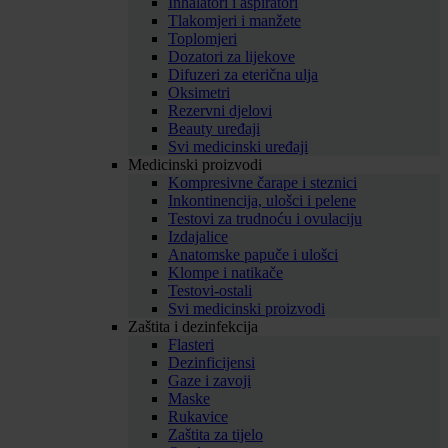
Inhalatori i aspiratori
Tlakomjeri i manžete
Toplomjeri
Dozatori za lijekove
Difuzeri za eterična ulja
Oksimetri
Rezervni djelovi
Beauty uređaji
Svi medicinski uređaji
Medicinski proizvodi
Kompresivne čarape i steznici
Inkontinencija, ulošci i pelene
Testovi za trudnoću i ovulaciju
Izdajalice
Anatomske papuče i ulošci
Klompe i natikače
Testovi-ostali
Svi medicinski proizvodi
Zaštita i dezinfekcija
Flasteri
Dezinficijensi
Gaze i zavoji
Maske
Rukavice
Zaštita za tijelo