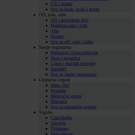
Uši i gnjide
Sve za kosu, kožu i nokte
Oči, usta, zubi
Oči i kontaktne leće
Higijena usta i zubi
Afte
Herpes
Sve za oči, usta i zube
Stanje organizma
Pamćenje i koncentracija
Stres i nesanica
Umor i manjak energije
Imunitet
Sve za stanje organizma
Unutarnji organi
Jetra i žuć
Prostata
Mokraćni sustav
Štitnjača
Sve za unutarnje organe
Tegobe
Glavobolja
Alergije
Dijabetes
Mršavljenje