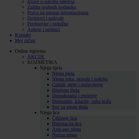
Izjave o sukobu interesa
Zaštita osobnih podataka
Pravo na pristup informacijama
Dojmovi i pohvale
Predstavke i pritužbe
Ankete i upitnici
Kontakt
Moj račun
Online trgovina
AKCIJE
KOZMETIKA
Njega tijela
Njega tijela
Njega ruku, stopala i noktiju
Celulit, strije i mršavljenje
Higijena tijela
Dezodoransi i znojenje
Dermatitis, iritacije, suha koža
Sve za njegu tijela
Njega lica
Čišćenje lica
Hidratacija lica
Anti-age njega
Noćna njega