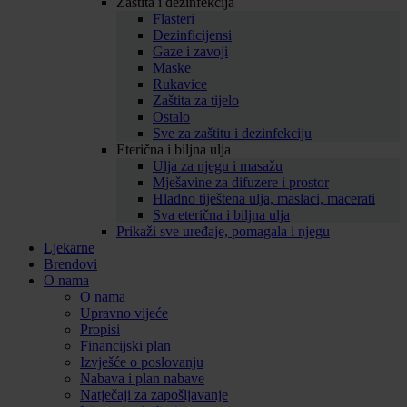
Zaštita i dezinfekcija
Flasteri
Dezinficijensi
Gaze i zavoji
Maske
Rukavice
Zaštita za tijelo
Ostalo
Sve za zaštitu i dezinfekciju
Eterična i biljna ulja
Ulja za njegu i masažu
Mješavine za difuzere i prostor
Hladno tiještena ulja, maslaci, macerati
Sva eterična i biljna ulja
Prikaži sve uređaje, pomagala i njegu
Ljekarne
Brendovi
O nama
O nama
Upravno vijeće
Propisi
Financijski plan
Izvješće o poslovanju
Nabava i plan nabave
Natječaji za zapošljavanje