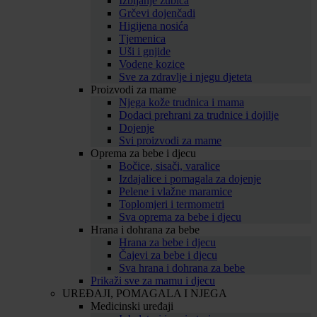
Izbijanje zubića
Grčevi dojenčadi
Higijena nosića
Tjemenica
Uši i gnjide
Vodene kozice
Sve za zdravlje i njegu djeteta
Proizvodi za mame
Njega kože trudnica i mama
Dodaci prehrani za trudnice i dojilje
Dojenje
Svi proizvodi za mame
Oprema za bebe i djecu
Bočice, sisači, varalice
Izdajalice i pomagala za dojenje
Pelene i vlažne maramice
Toplomjeri i termometri
Sva oprema za bebe i djecu
Hrana i dohrana za bebe
Hrana za bebe i djecu
Čajevi za bebe i djecu
Sva hrana i dohrana za bebe
Prikaži sve za mamu i djecu
UREĐAJI, POMAGALA I NJEGA
Medicinski uređaji