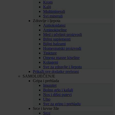
Krom
Kalij
Multiminerali
Svi minerali
Zdravlje i ljepota
Antioksidansi
Aminokiseline
Med i pčelinji proizvodi
Biljni suplementi
Biljni balzami
Homeopatski proizvodi
Tinkture
Omega masne kiseline
Kolageni
Sve za zdravlje i ljepotu
Prikaži sve dodatke prehrani
SAMOLIJEČENJE
Gripa i prehlada
Imunitet
Bolno grlo i kašalj
Nos i dišni putevi
Uho
Sve za gripu i prehladu
Srce i krvne žile
Srce