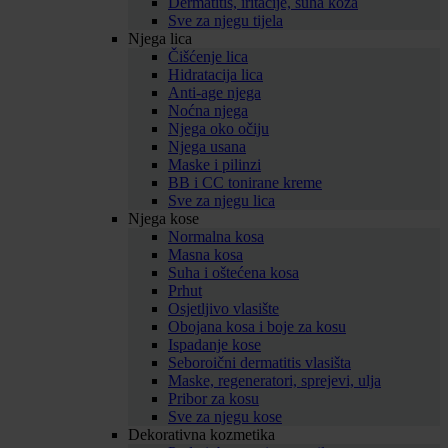
Dermatitis, iritacije, suha koža
Sve za njegu tijela
Njega lica
Čišćenje lica
Hidratacija lica
Anti-age njega
Noćna njega
Njega oko očiju
Njega usana
Maske i pilinzi
BB i CC tonirane kreme
Sve za njegu lica
Njega kose
Normalna kosa
Masna kosa
Suha i oštećena kosa
Prhut
Osjetljivo vlasište
Obojana kosa i boje za kosu
Ispadanje kose
Seboroični dermatitis vlasišta
Maske, regeneratori, sprejevi, ulja
Pribor za kosu
Sve za njegu kose
Dekorativna kozmetika