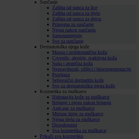
Sunčanje
Zaštita od sunca za lice
Zaštita od sunca za tijelo
Zaštita od sunca za djecu
Priprema za sunčanje
Njega nakon sunčanja
Samotamnjenje
Sve za sunčanje
Dermatološka njega kože
Masna i problematična koža
Crvenilo, alergije, reaktivna koža
Suha i atopična koža
Nepravilnosti, ožiljci i hiperpigmentacije
Psorijaza
Seboroični dermatitis kože
Sve za dermatološku njega kože
Kozmetika za muškarce
Hidratacija kože za muškarce
Brijanje i njega nakon brijanja
Anti-age za muškarce
Mirisne linije za muškarce
Njega tijela za muškarce
Dezodoransi
Sva kozmetika za muškarce
Prikaži svu kozmetiku