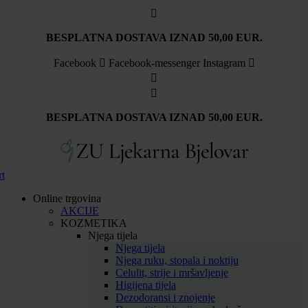
Idi
na
sadržaj
BESPLATNA DOSTAVA IZNAD 50,00 EUR.
Facebook
Facebook-messenger
Instagram
BESPLATNA DOSTAVA IZNAD 50,00 EUR.
rt
Online trgovina
AKCIJE
KOZMETIKA
Njega tijela
Njega tijela
Njega ruku, stopala i noktiju
Celulit, strije i mršavljenje
Higijena tijela
Dezodoransi i znojenje