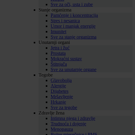
Sve za oči, usta i zube
Stanje organizma
Pamćenje i koncentracija
Stres i nesanica
Umor i manjak energije
Imunitet
Sve za stanje organizma
Unutarnji organi
Jetra i žuć
Prostata
Mokraćni sustav
Štitnjača
Sve za unutarnje organe
Tegobe
Glavobolja
Alergije
Dijabetes
Mršavljenje
Hrkanje
Sve za tegobe
Zdravlje žena
Intimna njega i zdravlje
Trudnoća i dojenje
Menopauza
Bolne mjesečnice i PMS