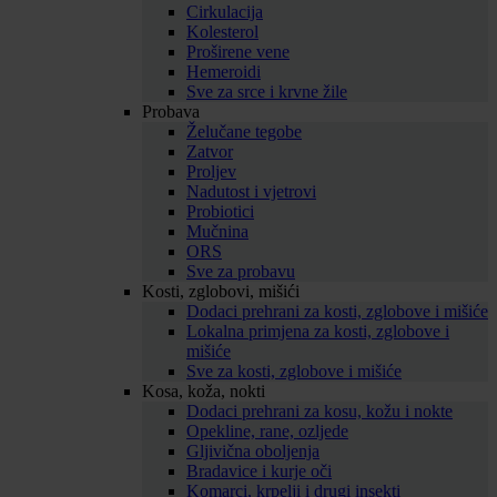
Cirkulacija
Kolesterol
Proširene vene
Hemeroidi
Sve za srce i krvne žile
Probava
Želučane tegobe
Zatvor
Proljev
Nadutost i vjetrovi
Probiotici
Mučnina
ORS
Sve za probavu
Kosti, zglobovi, mišići
Dodaci prehrani za kosti, zglobove i mišiće
Lokalna primjena za kosti, zglobove i
mišiće
Sve za kosti, zglobove i mišiće
Kosa, koža, nokti
Dodaci prehrani za kosu, kožu i nokte
Opekline, rane, ozljede
Gljivična oboljenja
Bradavice i kurje oči
Komarci, krpelji i drugi insekti