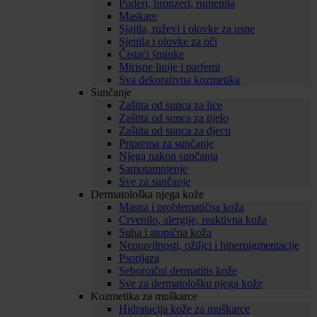
Puderi, bronzeri, rumenila
Maskare
Sjajila, ruževi i olovke za usne
Sjenila i olovke za oči
Čistaći šminke
Mirisne linije i parfemi
Sva dekorativna kozmetika
Sunčanje
Zaštita od sunca za lice
Zaštita od sunca za tijelo
Zaštita od sunca za djecu
Priprema za sunčanje
Njega nakon sunčanja
Samotamnjenje
Sve za sunčanje
Dermatološka njega kože
Masna i problematična koža
Crvenilo, alergije, reaktivna koža
Suha i atopična koža
Nepravilnosti, ožiljci i hiperpigmentacije
Psorijaza
Seboroični dermatitis kože
Sve za dermatološku njega kože
Kozmetika za muškarce
Hidratacija kože za muškarce