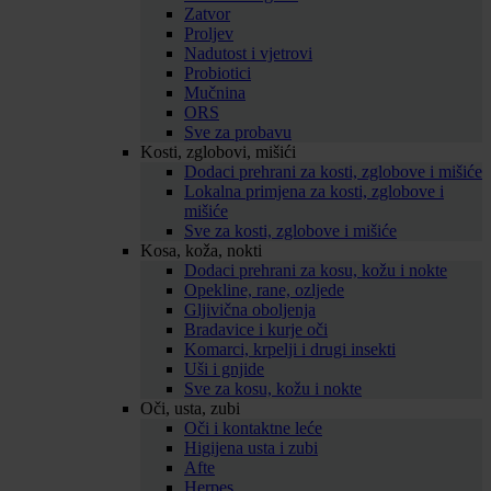
Zatvor
Proljev
Nadutost i vjetrovi
Probiotici
Mučnina
ORS
Sve za probavu
Kosti, zglobovi, mišići
Dodaci prehrani za kosti, zglobove i mišiće
Lokalna primjena za kosti, zglobove i
mišiće
Sve za kosti, zglobove i mišiće
Kosa, koža, nokti
Dodaci prehrani za kosu, kožu i nokte
Opekline, rane, ozljede
Gljivična oboljenja
Bradavice i kurje oči
Komarci, krpelji i drugi insekti
Uši i gnjide
Sve za kosu, kožu i nokte
Oči, usta, zubi
Oči i kontaktne leće
Higijena usta i zubi
Afte
Herpes