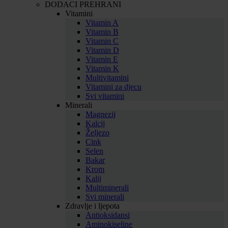
DODACI PREHRANI
Vitamini
Vitamin A
Vitamin B
Vitamin C
Vitamin D
Vitamin E
Vitamin K
Multivitamini
Vitamini za djecu
Svi vitamini
Minerali
Magnezij
Kalcij
Željezo
Cink
Selen
Bakar
Krom
Kalij
Multiminerali
Svi minerali
Zdravlje i ljepota
Antioksidansi
Aminokiseline