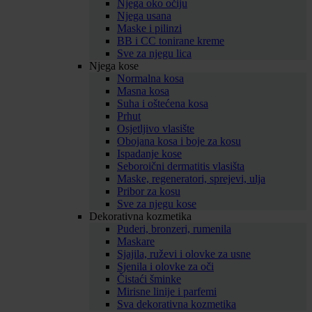
Njega oko očiju
Njega usana
Maske i pilinzi
BB i CC tonirane kreme
Sve za njegu lica
Njega kose
Normalna kosa
Masna kosa
Suha i oštećena kosa
Prhut
Osjetljivo vlasište
Obojana kosa i boje za kosu
Ispadanje kose
Seboroični dermatitis vlasišta
Maske, regeneratori, sprejevi, ulja
Pribor za kosu
Sve za njegu kose
Dekorativna kozmetika
Puderi, bronzeri, rumenila
Maskare
Sjajila, ruževi i olovke za usne
Sjenila i olovke za oči
Čistaći šminke
Mirisne linije i parfemi
Sva dekorativna kozmetika