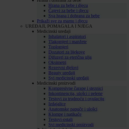
Hrana i dohrana za bebe
Hrana za bebe i djecu
Čajevi za bebe i djecu
Sva hrana i dohrana za bebe
Prikaži sve za mamu i djecu
UREĐAJI, POMAGALA I NJEGA
Medicinski uređaji
Inhalatori i aspiratori
Tlakomjeri i manžete
Toplomjeri
Dozatori za lijekove
Difuzeri za eterična ulja
Oksimetri
Rezervni djelovi
Beauty uređaji
Svi medicinski uređaji
Medicinski proizvodi
Kompresivne čarape i steznici
Inkontinencija, ulošci i pelene
Testovi za trudnoću i ovulaciju
Izdajalice
Anatomske papuče i ulošci
Klompe i natikače
Testovi-ostali
Svi medicinski proizvodi