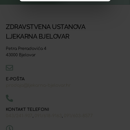
ZDRAVSTVENA USTANOVA
LJEKARNA BJELOVAR
Petra Preradovića 4
43000 Bjelovar
E-POŠTA
prodaja@ljekarna-bjelovar.hr
KONTAKT TELEFONI
043/241-907
091/618-9163
091/603-8577
,
,