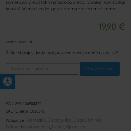
kamenca i preostalih nečistoća s lica. Idealan kao zadnji
korak čišćenja lica jer ga priprema za serume i kreme.
19,90
€
Nema na zalihi
Želite obavijest kada ovaj proizvod ponovo dođe na zalihu?
Obavijesti me
Open toolbar
EAN:
3701436908324
SKU (C šifra):
C026373
Kozmetika
Čišćenje lica
Čistači šminke
,
,
,
Kategorije:
Dekorativna kozmetika
Lierac
Njega lica
,
,