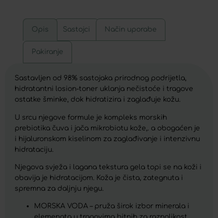
Opis
Sastojci
Način uporabe
Pakiranje
Sastavljen od 98% sastojaka prirodnog podrijetla,
hidratantni losion-toner uklanja nečistoće i tragove
ostatke šminke, dok hidratizira i zaglađuje kožu.
U srcu njegove formule je kompleks morskih
prebiotika čuva i jača mikrobiotu kože,. a obogaćen je
i hijaluronskom kiselinom za zaglađivanje i intenzivnu
hidrataciju.
Njegova svježa i lagana tekstura gela topi se na koži i
obavija je hidratacijom. Koža je čista, zategnuta i
spremna za daljnju njegu.
MORSKA VODA – pruža širok izbor minerala i
elemenata u tragovima bitnih za raznolikost