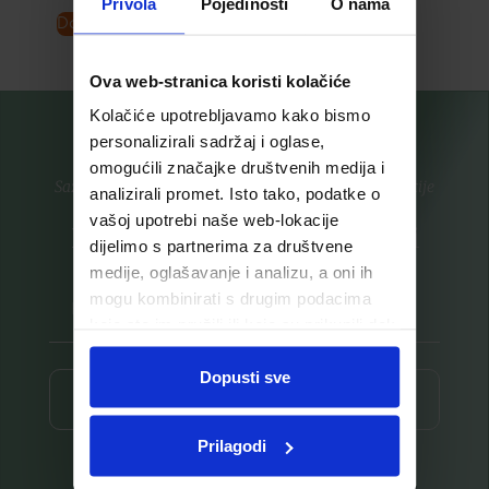
Privola
Pojedinosti
O nama
Dodaj u košaricu
Pročitaj više
Ova web-stranica koristi kolačiće
Kolačiće upotrebljavamo kako bismo
personalizirali sadržaj i oglase,
omogućili značajke društvenih medija i
Saznajte prvi za nove proizvode i ekskluzivne promocije
analizirali promet. Isto tako, podatke o
vašoj upotrebi naše web-lokacije
Prijavite se na listu za novosti
dijelimo s partnerima za društvene
medije, oglašavanje i analizu, a oni ih
mogu kombinirati s drugim podacima
koje ste im pružili ili koje su prikupili dok
ste upotrebljavali njihove usluge.
Dopusti sve
Prijava ⟶
Prilagodi