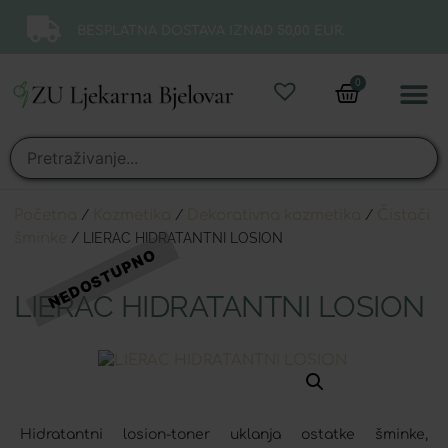
BESPLATNA DOSTAVA IZNAD 50,00 EUR.
0
Online 
Moj ra
Početna
/
Kozmetika
/
Dekorativna kozmetika
/
Čistači
šminke
/ LIERAC HIDRATANTNI LOSION
LIERAC HIDRATANTNI LOSION
Hidratantni losion-toner uklanja ostatke šminke,