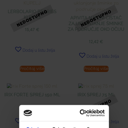
LERBOLARIO BERRIES
KUPELJ
APIVITA NJEŽNI ČISTAČ
ZA UKLANJANJE ŠMINKE
ZA PODRUČJE OKO OČIJU
15,47
€
12,42
€
Dodaj u listu želja
Dodaj u listu želja
Pročitaj više
Pročitaj više
IRIX FORTE SPREJ 150 ML
IRIX SPREJ 75 ML
18,58
€
7,86
€
Dodaj u listu želja
Dodaj u listu želja