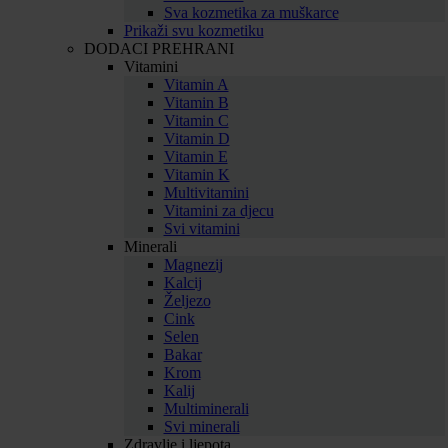
Sva kozmetika za muškarce
Prikaži svu kozmetiku
DODACI PREHRANI
Vitamini
Vitamin A
Vitamin B
Vitamin C
Vitamin D
Vitamin E
Vitamin K
Multivitamini
Vitamini za djecu
Svi vitamini
Minerali
Magnezij
Kalcij
Željezo
Cink
Selen
Bakar
Krom
Kalij
Multiminerali
Svi minerali
Zdravlje i ljepota