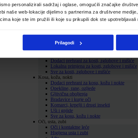
mo personalizirali sadržaj i oglase, omogućili značajke društveni
Probava
Želučane tegobe
ebi naše web-lokacije dijelimo s partnerima za društvene medije, 
Zatvor
a koje ste im pružili ili koje su prikupili dok ste upotrebljavali
Proljev
Nadutost i vjetrovi
Probiotici
Mučnina
Prilagodi
ORS
Sve za probavu
Kosti, zglobovi, mišići
Dodaci prehrani za kosti, zglobove i mišiće
Lokalna primjena za kosti, zglobove i mišiće
Sve za kosti, zglobove i mišiće
Kosa, koža, nokti
Dodaci prehrani za kosu, kožu i nokte
Opekline, rane, ozljede
Gljivična oboljenja
Bradavice i kurje oči
Komarci, krpelji i drugi insekti
Uši i gnjide
Sve za kosu, kožu i nokte
Oči, usta, zubi
Oči i kontaktne leće
Higijena usta i zubi