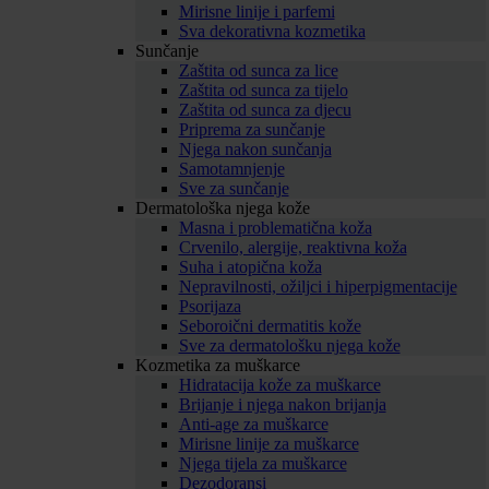
Mirisne linije i parfemi
Sva dekorativna kozmetika
Sunčanje
Zaštita od sunca za lice
Zaštita od sunca za tijelo
Zaštita od sunca za djecu
Priprema za sunčanje
Njega nakon sunčanja
Samotamnjenje
Sve za sunčanje
Dermatološka njega kože
Masna i problematična koža
Crvenilo, alergije, reaktivna koža
Suha i atopična koža
Nepravilnosti, ožiljci i hiperpigmentacije
Psorijaza
Seboroični dermatitis kože
Sve za dermatološku njega kože
Kozmetika za muškarce
Hidratacija kože za muškarce
Brijanje i njega nakon brijanja
Anti-age za muškarce
Mirisne linije za muškarce
Njega tijela za muškarce
Dezodoransi