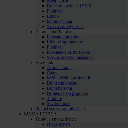
Menopauza
Bolne mjesečnice i PMS
Plodnost
Libido
Kontracepcija
Sve za zdravlje žena
Zdravlje muškaraca
Prostata i mokrenje
Libido i spolna moć
Plodnost
Kozmetika za muškarce
Sve za zdravlje muškaraca
Bio kutak
Aromaterapija
Čajevi
Med i pčelinji proizvodi
Biljni suplementi
Biljni balzami
Homeopatski pripravci
Tinkture
Sav biokutak
Prikaži sve za samoliječenje
MAMA I DJECA
Zdravlje i njega djeteta
Njega djeteta