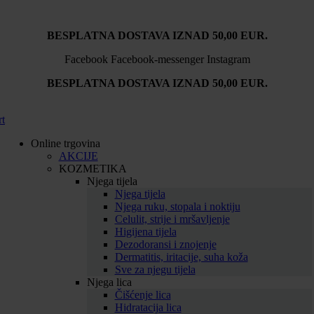
BESPLATNA DOSTAVA IZNAD 50,00 EUR.
Facebook
Facebook-messenger
Instagram
BESPLATNA DOSTAVA IZNAD 50,00 EUR.
rt
Online trgovina
AKCIJE
KOZMETIKA
Njega tijela
Njega tijela
Njega ruku, stopala i noktiju
Celulit, strije i mršavljenje
Higijena tijela
Dezodoransi i znojenje
Dermatitis, iritacije, suha koža
Sve za njegu tijela
Njega lica
Čišćenje lica
Hidratacija lica