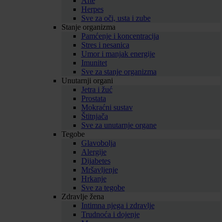
Afte
Herpes
Sve za oči, usta i zube
Stanje organizma
Pamćenje i koncentracija
Stres i nesanica
Umor i manjak energije
Imunitet
Sve za stanje organizma
Unutarnji organi
Jetra i žuć
Prostata
Mokraćni sustav
Štitnjača
Sve za unutarnje organe
Tegobe
Glavobolja
Alergije
Dijabetes
Mršavljenje
Hrkanje
Sve za tegobe
Zdravlje žena
Intimna njega i zdravlje
Trudnoća i dojenje