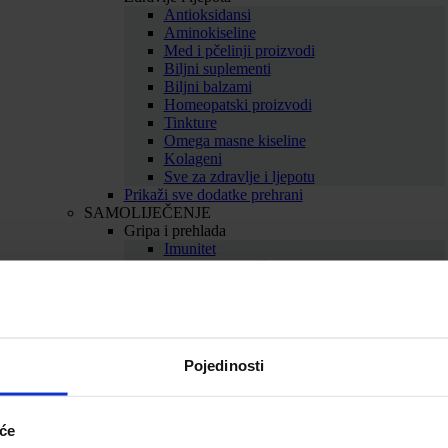
Antioksidansi
Aminokiseline
Med i pčelinji proizvodi
Biljni suplementi
Biljni balzami
Homeopatski proizvodi
Tinkture
Omega masne kiseline
Kolageni
Sve za zdravlje i ljepotu
Prikaži sve dodatke prehrani
SAMOLIJEČENJE
Gripa i prehlada
Imunitet
Bolno grlo i kašalj
Nos i dišni putevi
Uho
Sve za gripu i prehladu
Srce i krvne žile
Srce
Pojedinosti
Cirkulacija
Kolesterol
Proširene vene
Hemeroidi
iće
Sve za srce i krvne žile