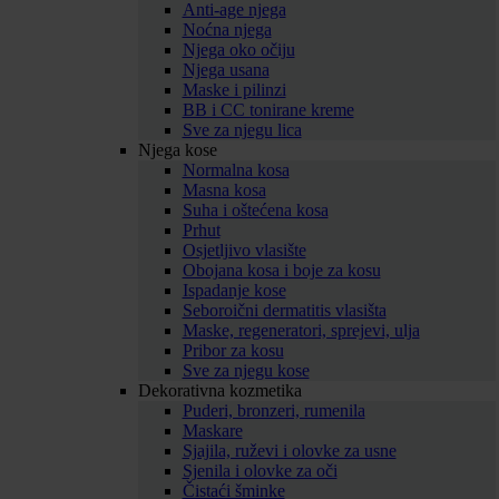
Anti-age njega
Noćna njega
Njega oko očiju
Njega usana
Maske i pilinzi
BB i CC tonirane kreme
Sve za njegu lica
Njega kose
Normalna kosa
Masna kosa
Suha i oštećena kosa
Prhut
Osjetljivo vlasište
Obojana kosa i boje za kosu
Ispadanje kose
Seboroični dermatitis vlasišta
Maske, regeneratori, sprejevi, ulja
Pribor za kosu
Sve za njegu kose
Dekorativna kozmetika
Puderi, bronzeri, rumenila
Maskare
Sjajila, ruževi i olovke za usne
Sjenila i olovke za oči
Čistaći šminke