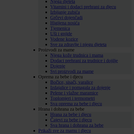
Njega djeteta
Vitamini i dodaci prehrani za djecu
Izbijanje zubića
Grčevi dojenčadi
Higijena nosića
Tjemenica
Uši i gnjide
Vodene kozice
Sve za zdravlje i njegu djeteta
Proizvodi za mame
Njega kože trudnica i mama
Dodaci prehrani za trudnice i dojilje
Dojenje
Svi proizvodi za mame
Oprema za bebe i djecu
Bočice, sisači, varalice
Izdajalice i pomagala za dojenje
Pelene i vlažne maramice
Toplomjeri i termometri
Sva oprema za bebe i djecu
Hrana i dohrana za bebe
Hrana za bebe i djecu
Čajevi za bebe i djecu
Sva hrana i dohrana za bebe
Prikaži sve za mamu i djecu