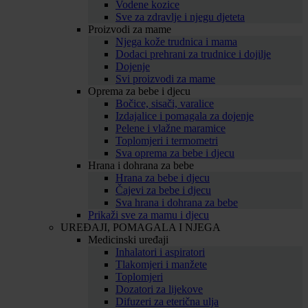
Vodene kozice
Sve za zdravlje i njegu djeteta
Proizvodi za mame
Njega kože trudnica i mama
Dodaci prehrani za trudnice i dojilje
Dojenje
Svi proizvodi za mame
Oprema za bebe i djecu
Bočice, sisači, varalice
Izdajalice i pomagala za dojenje
Pelene i vlažne maramice
Toplomjeri i termometri
Sva oprema za bebe i djecu
Hrana i dohrana za bebe
Hrana za bebe i djecu
Čajevi za bebe i djecu
Sva hrana i dohrana za bebe
Prikaži sve za mamu i djecu
UREĐAJI, POMAGALA I NJEGA
Medicinski uređaji
Inhalatori i aspiratori
Tlakomjeri i manžete
Toplomjeri
Dozatori za lijekove
Difuzeri za eterična ulja