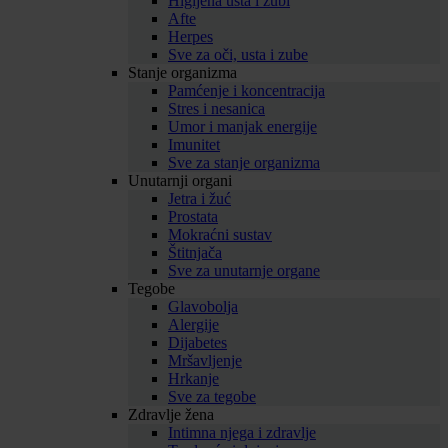
Higijena usta i zubi
Afte
Herpes
Sve za oči, usta i zube
Stanje organizma
Pamćenje i koncentracija
Stres i nesanica
Umor i manjak energije
Imunitet
Sve za stanje organizma
Unutarnji organi
Jetra i žuć
Prostata
Mokraćni sustav
Štitnjača
Sve za unutarnje organe
Tegobe
Glavobolja
Alergije
Dijabetes
Mršavljenje
Hrkanje
Sve za tegobe
Zdravlje žena
Intimna njega i zdravlje