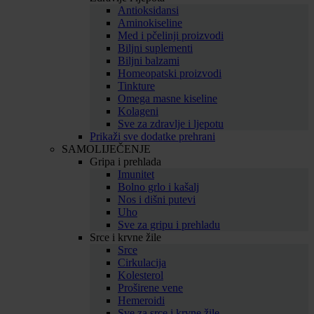
Antioksidansi
Aminokiseline
Med i pčelinji proizvodi
Biljni suplementi
Biljni balzami
Homeopatski proizvodi
Tinkture
Omega masne kiseline
Kolageni
Sve za zdravlje i ljepotu
Prikaži sve dodatke prehrani
SAMOLIJEČENJE
Gripa i prehlada
Imunitet
Bolno grlo i kašalj
Nos i dišni putevi
Uho
Sve za gripu i prehladu
Srce i krvne žile
Srce
Cirkulacija
Kolesterol
Proširene vene
Hemeroidi
Sve za srce i krvne žile