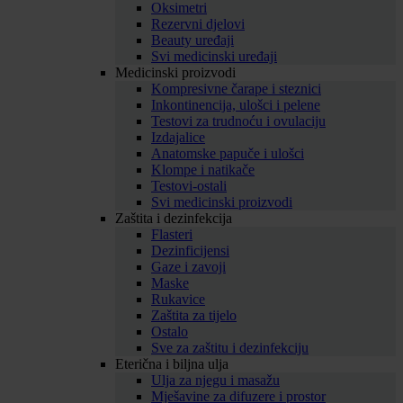
Oksimetri
Rezervni djelovi
Beauty uređaji
Svi medicinski uređaji
Medicinski proizvodi
Kompresivne čarape i steznici
Inkontinencija, ulošci i pelene
Testovi za trudnoću i ovulaciju
Izdajalice
Anatomske papuče i ulošci
Klompe i natikače
Testovi-ostali
Svi medicinski proizvodi
Zaštita i dezinfekcija
Flasteri
Dezinficijensi
Gaze i zavoji
Maske
Rukavice
Zaštita za tijelo
Ostalo
Sve za zaštitu i dezinfekciju
Eterična i biljna ulja
Ulja za njegu i masažu
Mješavine za difuzere i prostor