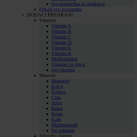
Sva kozmetika za muškarce
Prikaži svu kozmetiku
DODACI PREHRANI
Vitamini
Vitamin A
Vitamin B
Vitamin C
Vitamin D
Vitamin E
Vitamin K
Multivitamini
Vitamini za djecu
Svi vitamini
Minerali
Magnezij
Kalcij
Željezo
Cink
Selen
Bakar
Krom
Kalij
Multiminerali
Svi minerali
Zdravlje i ljepota