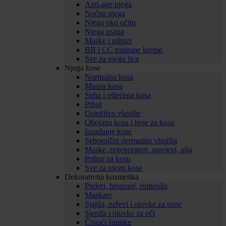
Anti-age njega
Noćna njega
Njega oko očiju
Njega usana
Maske i pilinzi
BB i CC tonirane kreme
Sve za njegu lica
Njega kose
Normalna kosa
Masna kosa
Suha i oštećena kosa
Prhut
Osjetljivo vlasište
Obojana kosa i boje za kosu
Ispadanje kose
Seboroični dermatitis vlasišta
Maske, regeneratori, sprejevi, ulja
Pribor za kosu
Sve za njegu kose
Dekorativna kozmetika
Puderi, bronzeri, rumenila
Maskare
Sjajila, ruževi i olovke za usne
Sjenila i olovke za oči
Čistaći šminke