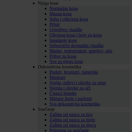
Njega kose
Normalna kosa
Masna kosa
Suha i oštećena kosa
Prhut
Osjetljivo vlasište
Obojana kosa i boje za kosu
Ispadanje kose
Seboroični dermatitis vlasišta
Maske, regeneratori, sprejevi, ulja
Pribor za kosu
Sve za njegu kose
Dekorativna kozmetika
Puderi, bronzeri, rumenila
Maskare
Sjajila, ruževi i olovke za usne
Sjenila i olovke za oči
Čistaći šminke
Mirisne linije i parfemi
Sva dekorativna kozmetika
Sunčanje
Zaštita od sunca za lice
Zaštita od sunca za tijelo
Zaštita od sunca za djecu
Priprema za sunčanje