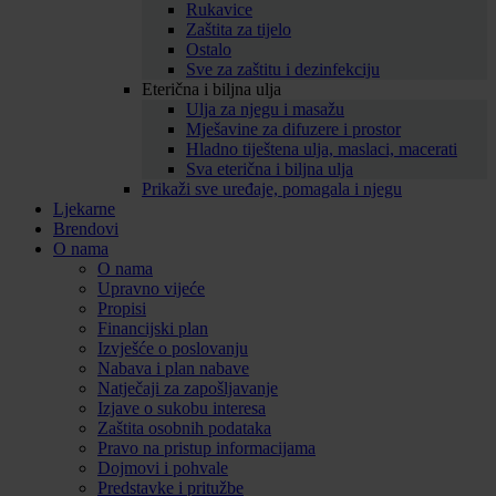
Rukavice
Zaštita za tijelo
Ostalo
Sve za zaštitu i dezinfekciju
Eterična i biljna ulja
Ulja za njegu i masažu
Mješavine za difuzere i prostor
Hladno tiještena ulja, maslaci, macerati
Sva eterična i biljna ulja
Prikaži sve uređaje, pomagala i njegu
Ljekarne
Brendovi
O nama
O nama
Upravno vijeće
Propisi
Financijski plan
Izvješće o poslovanju
Nabava i plan nabave
Natječaji za zapošljavanje
Izjave o sukobu interesa
Zaštita osobnih podataka
Pravo na pristup informacijama
Dojmovi i pohvale
Predstavke i pritužbe