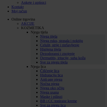
Ankete i upitnici
Kontakt
Moj račun
Online trgovina
AKCIJE
KOZMETIKA
Njega tijela
Njega tijela
Njega ruku, stopala i noktiju
Celulit, strije i mršavljenje
Higijena tijela
Dezodoransi i znojenje
Dermatitis, iritacije, suha koža
Sve za njegu tijela
Njega lica
Čišćenje lica
Hidratacija lica
Anti-age njega
Noćna njega
Njega oko očiju
Njega usana
Maske i pilinzi
BB i CC tonirane kreme
Sve za njegu lica