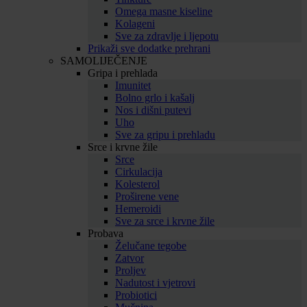
Omega masne kiseline
Kolageni
Sve za zdravlje i ljepotu
Prikaži sve dodatke prehrani
SAMOLIJEČENJE
Gripa i prehlada
Imunitet
Bolno grlo i kašalj
Nos i dišni putevi
Uho
Sve za gripu i prehladu
Srce i krvne žile
Srce
Cirkulacija
Kolesterol
Proširene vene
Hemeroidi
Sve za srce i krvne žile
Probava
Želučane tegobe
Zatvor
Proljev
Nadutost i vjetrovi
Probiotici