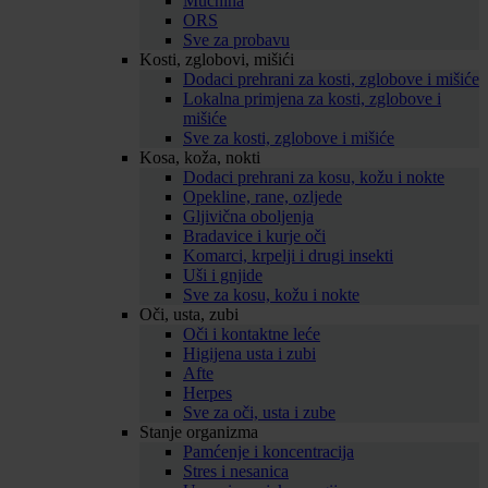
Mučnina
ORS
Sve za probavu
Kosti, zglobovi, mišići
Dodaci prehrani za kosti, zglobove i mišiće
Lokalna primjena za kosti, zglobove i
mišiće
Sve za kosti, zglobove i mišiće
Kosa, koža, nokti
Dodaci prehrani za kosu, kožu i nokte
Opekline, rane, ozljede
Gljivična oboljenja
Bradavice i kurje oči
Komarci, krpelji i drugi insekti
Uši i gnjide
Sve za kosu, kožu i nokte
Oči, usta, zubi
Oči i kontaktne leće
Higijena usta i zubi
Afte
Herpes
Sve za oči, usta i zube
Stanje organizma
Pamćenje i koncentracija
Stres i nesanica