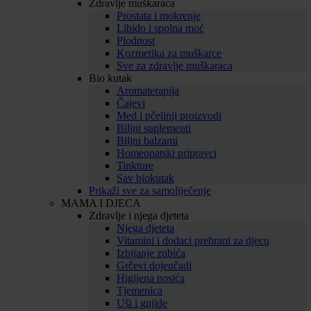
Zdravlje muškaraca
Prostata i mokrenje
Libido i spolna moć
Plodnost
Kozmetika za muškarce
Sve za zdravlje muškaraca
Bio kutak
Aromaterapija
Čajevi
Med i pčelinji proizvodi
Biljni suplementi
Biljni balzami
Homeopatski pripravci
Tinkture
Sav biokutak
Prikaži sve za samoliječenje
MAMA I DJECA
Zdravlje i njega djeteta
Njega djeteta
Vitamini i dodaci prehrani za djecu
Izbijanje zubića
Grčevi dojenčadi
Higijena nosića
Tjemenica
Uši i gnjide