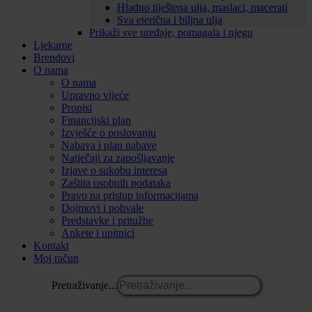
Hladno tiještena ulja, maslaci, macerati
Sva eterična i biljna ulja
Prikaži sve uređaje, pomagala i njegu
Ljekarne
Brendovi
O nama
O nama
Upravno vijeće
Propisi
Financijski plan
Izvješće o poslovanju
Nabava i plan nabave
Natječaji za zapošljavanje
Izjave o sukobu interesa
Zaštita osobnih podataka
Pravo na pristup informacijama
Dojmovi i pohvale
Predstavke i pritužbe
Ankete i upitnici
Kontakt
Moj račun
Pretraživanje...