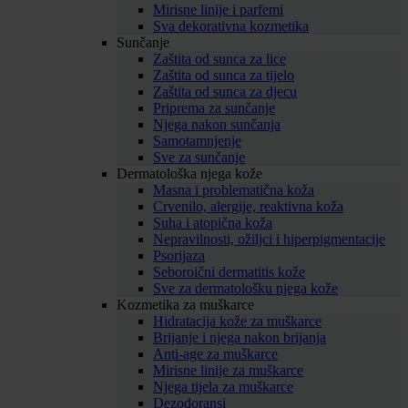
Mirisne linije i parfemi
Sva dekorativna kozmetika
Sunčanje
Zaštita od sunca za lice
Zaštita od sunca za tijelo
Zaštita od sunca za djecu
Priprema za sunčanje
Njega nakon sunčanja
Samotamnjenje
Sve za sunčanje
Dermatološka njega kože
Masna i problematična koža
Crvenilo, alergije, reaktivna koža
Suha i atopična koža
Nepravilnosti, ožiljci i hiperpigmentacije
Psorijaza
Seboroični dermatitis kože
Sve za dermatološku njega kože
Kozmetika za muškarce
Hidratacija kože za muškarce
Brijanje i njega nakon brijanja
Anti-age za muškarce
Mirisne linije za muškarce
Njega tijela za muškarce
Dezodoransi