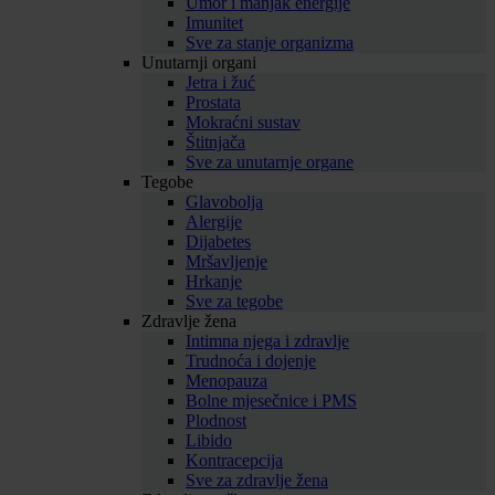
Umor i manjak energije
Imunitet
Sve za stanje organizma
Unutarnji organi
Jetra i žuć
Prostata
Mokraćni sustav
Štitnjača
Sve za unutarnje organe
Tegobe
Glavobolja
Alergije
Dijabetes
Mršavljenje
Hrkanje
Sve za tegobe
Zdravlje žena
Intimna njega i zdravlje
Trudnoća i dojenje
Menopauza
Bolne mjesečnice i PMS
Plodnost
Libido
Kontracepcija
Sve za zdravlje žena