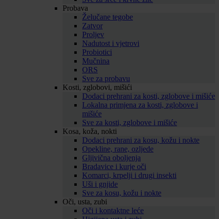
Probava
Želučane tegobe
Zatvor
Proljev
Nadutost i vjetrovi
Probiotici
Mučnina
ORS
Sve za probavu
Kosti, zglobovi, mišići
Dodaci prehrani za kosti, zglobove i mišiće
Lokalna primjena za kosti, zglobove i
mišiće
Sve za kosti, zglobove i mišiće
Kosa, koža, nokti
Dodaci prehrani za kosu, kožu i nokte
Opekline, rane, ozljede
Gljivična oboljenja
Bradavice i kurje oči
Komarci, krpelji i drugi insekti
Uši i gnjide
Sve za kosu, kožu i nokte
Oči, usta, zubi
Oči i kontaktne leće