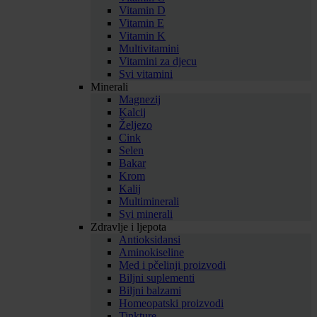
Vitamin D
Vitamin E
Vitamin K
Multivitamini
Vitamini za djecu
Svi vitamini
Minerali
Magnezij
Kalcij
Željezo
Cink
Selen
Bakar
Krom
Kalij
Multiminerali
Svi minerali
Zdravlje i ljepota
Antioksidansi
Aminokiseline
Med i pčelinji proizvodi
Biljni suplementi
Biljni balzami
Homeopatski proizvodi
Tinkture