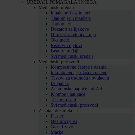
UREĐAJI, POMAGALA I NJEGA
Medicinski uređaji
Inhalatori i aspiratori
Tlakomjeri i manžete
Toplomjeri
Dozatori za lijekove
Difuzeri za eterična ulja
Oksimetri
Rezervni djelovi
Beauty uređaji
Svi medicinski uređaji
Medicinski proizvodi
Kompresivne čarape i steznici
Inkontinencija, ulošci i pelene
Testovi za trudnoću i ovulaciju
Izdajalice
Anatomske papuče i ulošci
Klompe i natikače
Testovi-ostali
Svi medicinski proizvodi
Zaštita i dezinfekcija
Flasteri
Dezinficijensi
Gaze i zavoji
Maske