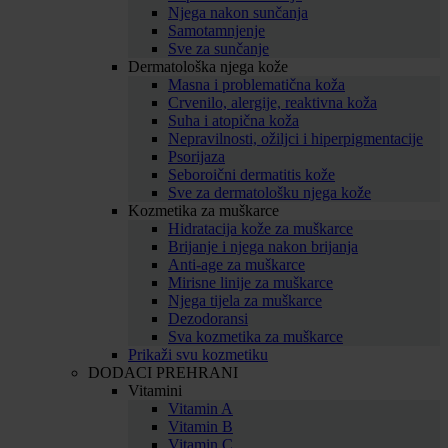
Njega nakon sunčanja
Samotamnjenje
Sve za sunčanje
Dermatološka njega kože
Masna i problematična koža
Crvenilo, alergije, reaktivna koža
Suha i atopična koža
Nepravilnosti, ožiljci i hiperpigmentacije
Psorijaza
Seboroični dermatitis kože
Sve za dermatološku njega kože
Kozmetika za muškarce
Hidratacija kože za muškarce
Brijanje i njega nakon brijanja
Anti-age za muškarce
Mirisne linije za muškarce
Njega tijela za muškarce
Dezodoransi
Sva kozmetika za muškarce
Prikaži svu kozmetiku
DODACI PREHRANI
Vitamini
Vitamin A
Vitamin B
Vitamin C