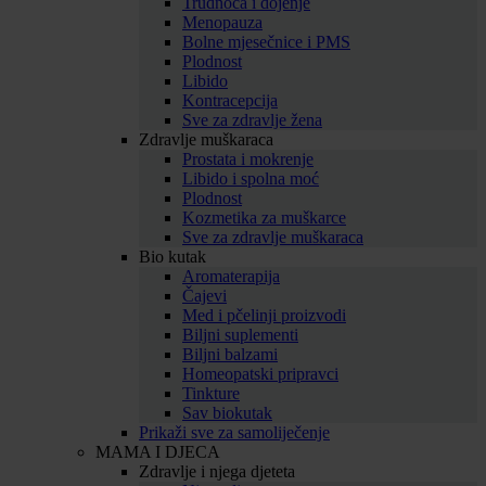
Trudnoća i dojenje
Menopauza
Bolne mjesečnice i PMS
Plodnost
Libido
Kontracepcija
Sve za zdravlje žena
Zdravlje muškaraca
Prostata i mokrenje
Libido i spolna moć
Plodnost
Kozmetika za muškarce
Sve za zdravlje muškaraca
Bio kutak
Aromaterapija
Čajevi
Med i pčelinji proizvodi
Biljni suplementi
Biljni balzami
Homeopatski pripravci
Tinkture
Sav biokutak
Prikaži sve za samoliječenje
MAMA I DJECA
Zdravlje i njega djeteta