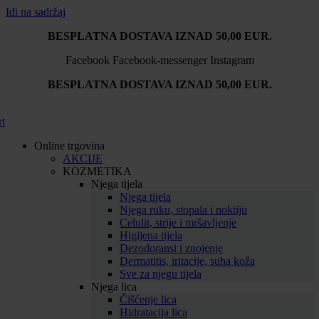
Idi na sadržaj
BESPLATNA DOSTAVA IZNAD 50,00 EUR.
Facebook
Facebook-messenger
Instagram
BESPLATNA DOSTAVA IZNAD 50,00 EUR.
rt
Online trgovina
AKCIJE
KOZMETIKA
Njega tijela
Njega tijela
Njega ruku, stopala i noktiju
Celulit, strije i mršavljenje
Higijena tijela
Dezodoransi i znojenje
Dermatitis, iritacije, suha koža
Sve za njegu tijela
Njega lica
Čišćenje lica
Hidratacija lica