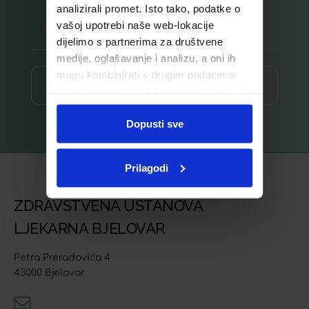
analizirali promet. Isto tako, podatke o
vašoj upotrebi naše web-lokacije
dijelimo s partnerima za društvene
medije, oglašavanje i analizu, a oni ih
mogu kombinirati s drugim podacima
Prijava ⟶
koje ste im pružili ili koje su prikupili dok
ste upotrebljavali njihove usluge.
Dopusti sve
Prilagodi
ZDRAVSTVENA USTANOVA
LJEKARNA BJELOVAR
Petra Preradovića 4
43000 Bjelovar