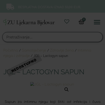
BESPLATNA DOSTAVA IZNAD 50,00 EUR.
0
Online 
Moj ra
Početna
/
Samoliječenje
/
Zdravlje žena
/
Intimna
njega i zdravlje
/ JGL – Lactogyn sapun
JGL – LACTOGYN SAPUN
Sapun za intimnu njegu koji štiti od infekcija i čuva