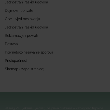
Jednostrani raskid ugovora
Dojmovi i pohvale
Opći uvjeti poslovanja
Jednostrani raskid ugovora
Reklamacije i povrati
Dostava
Internetsko rješavanje sporova
Pristupačnost
Sitemap (Mapa stranice)
© 2023. ZU Ljekarna Bjelovar, Sva prava pridržana – Razvoj web trgovine i