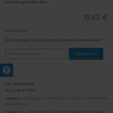
prirodnu genitalnu ﬂoru
10,43
€
Nema na zalihi
Želite obavijest kada ovaj proizvod ponovo dođe na zalihu?
Obavijesti me
Open toolbar
EAN:
3856013207687
SKU (C šifra):
C011761
Jgl
Higijena
Intimna njega i zdravlje
Samoliječenje
,
,
,
,
Kategorije:
Zdravlje žena
gel za intimnu njegu
intimna higijena
intimna njega
,
,
,
Oznake: