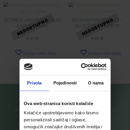
INTIMEA JASMINE TEKUĆI
BIOFARM MEDIPLAST –
SAPUN 200ML
KLIJEŠTA ZA NOKTE
4,47
€
8,43
€
Dodaj u listu želja
Dodaj u listu želja
Pročitaj više
Pročitaj više
Privola
Pojedinosti
O nama
Ova web-stranica koristi kolačiće
Saznajte prvi za nove proizvode i ekskluzivne promocije
Kolačiće upotrebljavamo kako bismo
personalizirali sadržaj i oglase,
Prijavite se na listu za novosti
omogućili značajke društvenih medija i