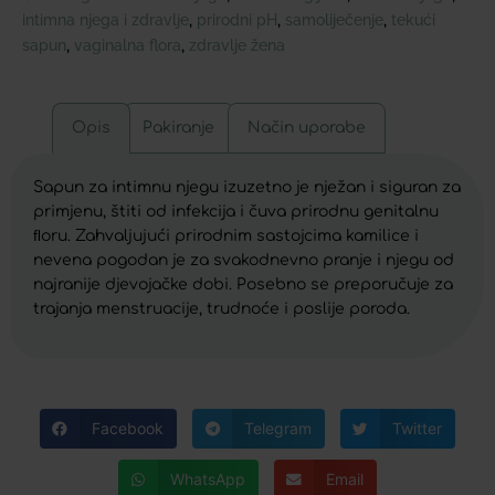
intimna njega i zdravlje
prirodni pH
samoliječenje
tekući
,
,
,
sapun
vaginalna flora
zdravlje žena
,
,
Opis
Pakiranje
Način uporabe
Sapun za intimnu njegu izuzetno je nježan i siguran za
primjenu, štiti od infekcija i čuva prirodnu genitalnu
ﬂoru. Zahvaljujući prirodnim sastojcima kamilice i
nevena pogodan je za svakodnevno pranje i njegu od
najranije djevojačke dobi. Posebno se preporučuje za
trajanja menstruacije, trudnoće i poslije poroda.
Facebook
Telegram
Twitter
WhatsApp
Email