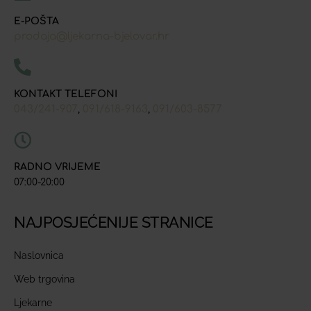
E-POŠTA
prodaja@ljekarna-bjelovar.hr
KONTAKT TELEFONI
043/241-907
091/618-9163
091/603-8577
,
,
RADNO VRIJEME
07:00-20:00
NAJPOSJEĆENIJE STRANICE
Naslovnica
Web trgovina
Ljekarne