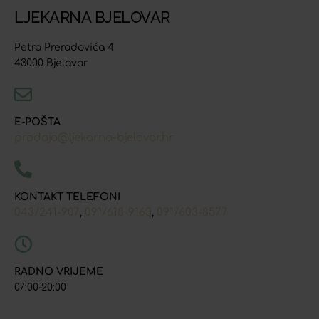
LJEKARNA BJELOVAR
Petra Preradovića 4
43000 Bjelovar
E-POŠTA
prodaja@ljekarna-bjelovar.hr
KONTAKT TELEFONI
043/241-907
091/618-9163
091/603-8577
,
,
RADNO VRIJEME
07:00-20:00