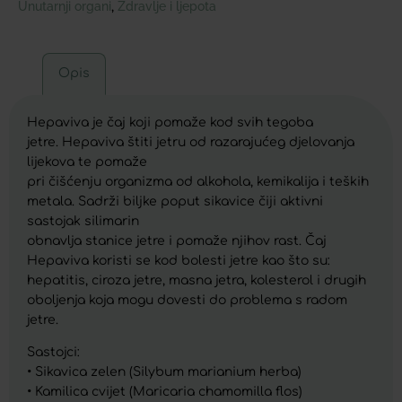
Unutarnji organi
Zdravlje i ljepota
,
Opis
Hepaviva je čaj koji pomaže kod svih tegoba
jetre. Hepaviva štiti jetru od razarajućeg djelovanja
lijekova te pomaže
pri čišćenju organizma od alkohola, kemikalija i teških
metala. Sadrži biljke poput sikavice čiji aktivni
sastojak silimarin
obnavlja stanice jetre i pomaže njihov rast. Čaj
Hepaviva koristi se kod bolesti jetre kao što su:
hepatitis, ciroza jetre, masna jetra, kolesterol i drugih
oboljenja koja mogu dovesti do problema s radom
jetre.
Sastojci:
• Sikavica zelen (Silybum marianium herba)
• Kamilica cvijet (Maricaria chamomilla flos)