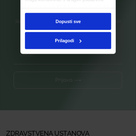
koje ste im pružili ili koje su prikupili dok
ste upotrebljavali njihove usluge.
Saznajte prvi za nove proizvode i ekskluzivne promocije
Dopusti sve
Prijavite se na listu za novosti
Prilagodi
Prijava ⟶
ZDRAVSTVENA USTANOVA