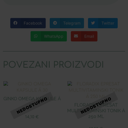
Facebook
Telegram
Twitter
WhatsApp
Email
POVEZANI PROIZVODI
GINKO OMEGA KAPSULE Á
30
FLORADIX EPRESAT
MULTIVITAMINSKI TONIK Á
250 ML
14,10
€