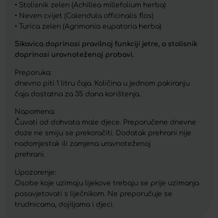
• Stolisnik zelen (Achillea millefolium herba)
• Neven cvijet (Calendula officinalis flos)
• Turica zelen (Agrimonia eupatoria herba)
Sikavica doprinosi pravilnoj funkciji jetre, a stolisnik
doprinosi uravnoteženoj probavi.
Preporuka:
dnevno piti 1 litru čaja. Količina u jednom pakiranju
čaja dostatna za 35 dana korištenja.
Napomena:
Čuvati od dohvata male djece. Preporučene dnevne
doze ne smiju se prekoračiti. Dodatak prehrani nije
nadomjestak ili zamjena uravnoteženoj
prehrani.
Upozorenje:
Osobe koje uzimaju lijekove trebaju se prije uzimanja
posavjetovati s liječnikom. Ne preporučuje se
trudnicama, dojiljama i djeci.