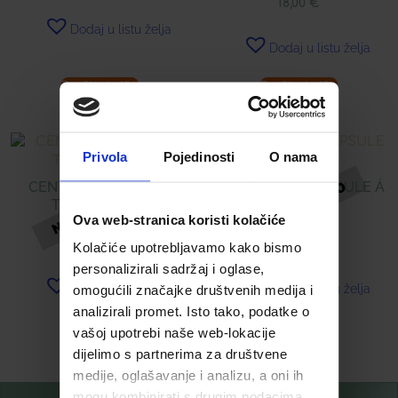
18,00
€
Dodaj u listu želja
Dodaj u listu želja
Pročitaj više
Pročitaj više
Privola
Pojedinosti
O nama
CENTRAVIT ŠUMEĆE
ANTISKLERIN KAPSULE Á
TABLETE Á 20
60
Ova web-stranica koristi kolačiće
6,79
€
14,00
€
Kolačiće upotrebljavamo kako bismo
personalizirali sadržaj i oglase,
Dodaj u listu želja
Dodaj u listu želja
omogućili značajke društvenih medija i
analizirali promet. Isto tako, podatke o
Pročitaj više
Pročitaj više
vašoj upotrebi naše web-lokacije
dijelimo s partnerima za društvene
medije, oglašavanje i analizu, a oni ih
mogu kombinirati s drugim podacima