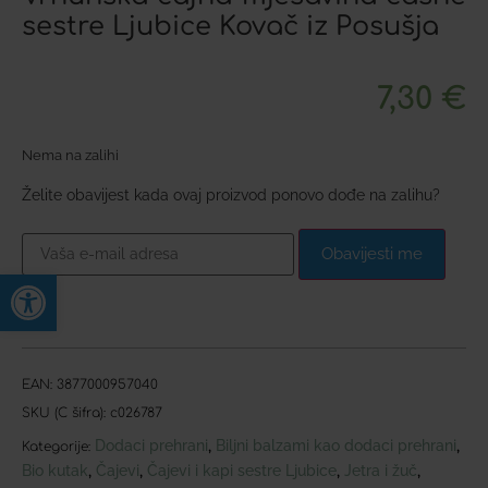
sestre Ljubice Kovač iz Posušja
7,30
€
Nema na zalihi
Želite obavijest kada ovaj proizvod ponovo dođe na zalihu?
Obavijesti me
Open toolbar
EAN:
3877000957040
SKU (C šifra):
c026787
Dodaci prehrani
Biljni balzami kao dodaci prehrani
,
,
Kategorije:
Bio kutak
Čajevi
Čajevi i kapi sestre Ljubice
Jetra i žuč
,
,
,
,