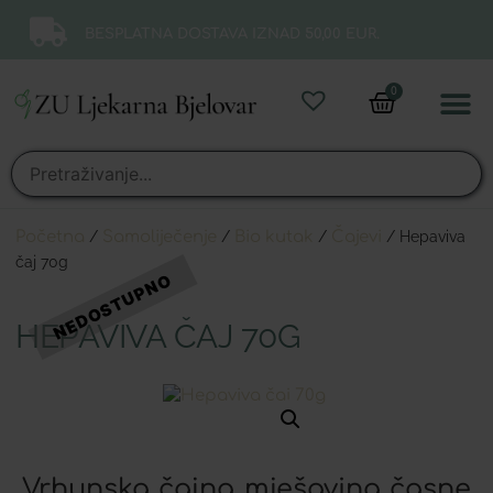
BESPLATNA DOSTAVA IZNAD 50,00 EUR.
0
Online 
Moj ra
Početna
/
Samoliječenje
/
Bio kutak
/
Čajevi
/ Hepaviva
čaj 70g
HEPAVIVA ČAJ 70G
Vrhunska čajna mješavina časne