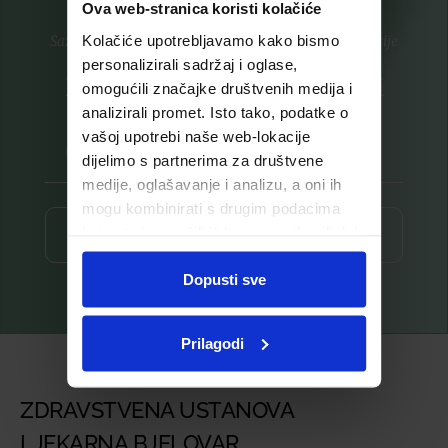
Ova web-stranica koristi kolačiće
Kolačiće upotrebljavamo kako bismo
Saznajte prvi za nove proizvode i ekskluzivne promocije
personalizirali sadržaj i oglase,
Prijavite se na listu za novosti
omogućili značajke društvenih medija i
analizirali promet. Isto tako, podatke o
vašoj upotrebi naše web-lokacije
dijelimo s partnerima za društvene
medije, oglašavanje i analizu, a oni ih
mogu kombinirati s drugim podacima
koje ste im pružili ili koje su prikupili dok
Prijava ⟶
ste upotrebljavali njihove usluge.
Dopusti sve
Prilagodi
ZDRAVSTVENA USTANOVA
LJEKARNA BJELOVAR