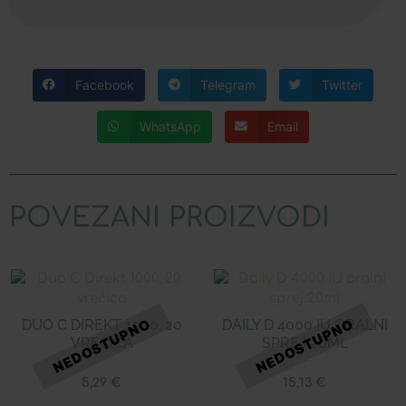
Facebook
Telegram
Twitter
WhatsApp
Email
POVEZANI PROIZVODI
DUO C DIREKT 1000, 20
DAILY D 4000 IU ORALNI
VREĆICA
SPREJ 20ML
5,29
€
15,13
€