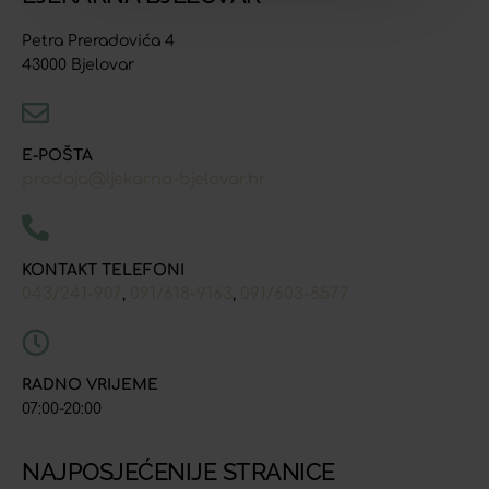
Petra Preradovića 4
43000 Bjelovar
E-POŠTA
prodaja@ljekarna-bjelovar.hr
KONTAKT TELEFONI
043/241-907
091/618-9163
091/603-8577
,
,
RADNO VRIJEME
07:00-20:00
NAJPOSJEĆENIJE STRANICE