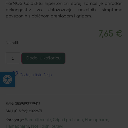
ForNOS Cold&Flu hipertonični sprej za nos je prirodan
dekongestiv za ublažavanje nazalnih simptoma
povezanih s običnom prehladom i gripom.
7,65
€
Na zalihi
Dodaj u košaricu
Open toolbar
Dodaj u listu želja
EAN:
3859892779412
SKU (C šifra):
c022671
Samoliječenje
Gripa i prehlada
Hamapharm
,
,
,
Kategorije:
Hamapharm
Nos i dišni putevi
,