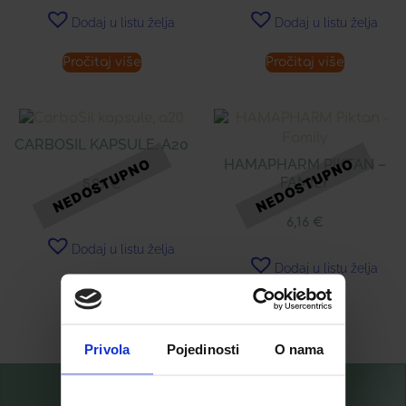
Dodaj u listu želja
Dodaj u listu želja
Pročitaj više
Pročitaj više
CARBOSIL KAPSULE, A20
HAMAPHARM PIKTAN –
FAMILY
5,99
€
6,16
€
Dodaj u listu želja
Dodaj u listu želja
Pročitaj više
Pročitaj više
Privola
Pojedinosti
O nama