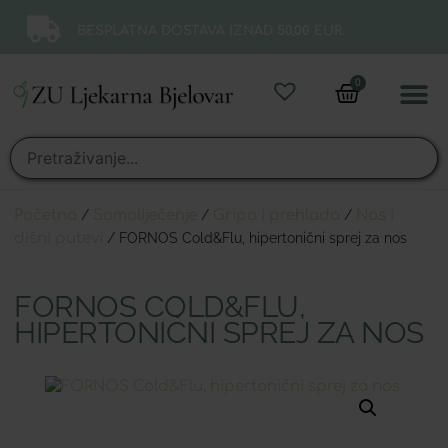
BESPLATNA DOSTAVA IZNAD 50,00 EUR.
0
Online 
Moj ra
Početna
/
Samoliječenje
/
Gripa i prehlada
/
Nos i
dišni putevi
/ FORNOS Cold&Flu, hipertonični sprej za nos
FORNOS COLD&FLU,
HIPERTONIČNI SPREJ ZA NOS