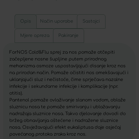
Opis
Način uporabe
Sastojci
Mjere opreza
Pakiranje
ForNOS Cold&Flu sprej za nos pomaže otčepiti
začepljene nosne šupljine putem prirodnog
mehanizma osmoze uspostavljajući disanje kroz nos
na prirodan način. Pomaže očistiti nos omekšavajući i
uklanjajući sluz i nečistoće, čime sprječava nazalne
infekcije i sekundarne infekcije i komplikacije (npr.
otitis).
Pantenol pomaže ovlaživanje slanom vodom, oblaže
sluznicu nosa te pomaže smirivanju i ublažavanju
nadražaja sluznice nosa. Takvo djelovanje dovodi do
bržeg obnavljanja oštećene i nadražene sluznice
nosa. Osvježavajući efekt eukaliptusa daje osjećaj
povećanog protoka zraka kroz nos.