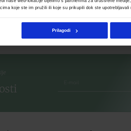
ebi naše web-lokacije dijelimo s partnerima za društvene medije, 
€
4,97
€
a koje ste im pružili ili koje su prikupili dok ste upotrebljavali
listu želja
Dodaj u listu želja
Prilagodi
više
Pročitaj više
ije
osti