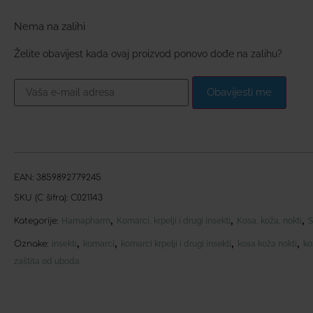
Nema na zalihi
Želite obavijest kada ovaj proizvod ponovo dođe na zalihu?
Obavijesti me
EAN:
3859892779245
SKU (C šifra):
C021143
,
,
,
Kategorije:
Hamapharm
Komarci, krpelji i drugi insekti
Kosa, koža, nokti
S
,
,
,
,
Oznake:
insekti
komarci
komarci krpelji i drugi insekti
kosa koža nokti
ko
zaštita od uboda