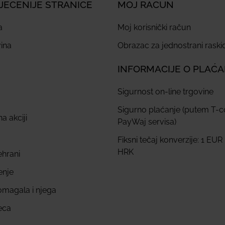
JEĆENIJE STRANICE
MOJ RAČUN
a
Moj korisnički račun
ina
Obrazac za jednostrani rask
INFORMACIJE O PLAĆ
Sigurnost on-line trgovine
Sigurno plaćanje (putem T-
a akciji
PayWaj servisa)
Fiksni tečaj konverzije: 1 EUR
HRK
ehrani
enje
omagala i njega
eca