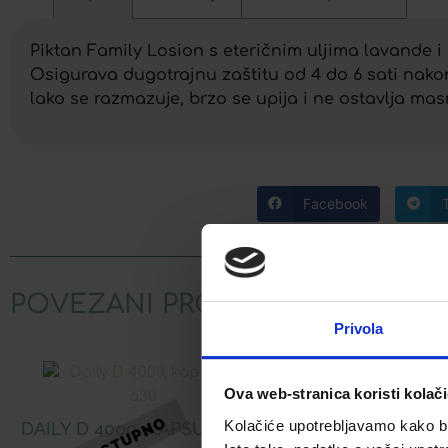
Piktan Family Losion s eteričnim uljima lavande i 
Osigurava dugotrajnu zaštitu od 4 do 6 sati nakon
lako se razmazuje, brzo se upija i ne ostavlja mas
Facebook
POVEZANI PROIZVODI
Privola
Ova web-stranica koristi kolač
CARBOSIL KAP
Kolačiće upotrebljavamo kako bis
DAILY D 4000, KAPSULE A30