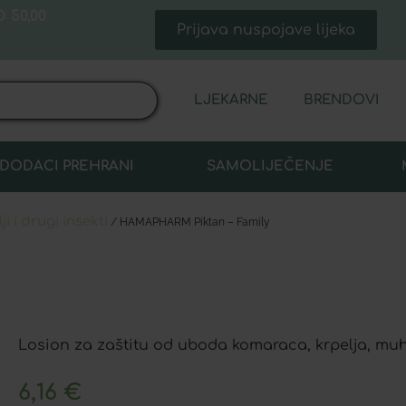
 50,00
Prijava nuspojave lijeka
LJEKARNE
BRENDOVI
DODACI PREHRANI
SAMOLIJEČENJE
i i drugi insekti
/ HAMAPHARM Piktan – Family
Losion za zaštitu od uboda komaraca, krpelja, muh
6,16
€