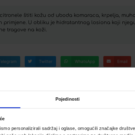
citronele štiti kožu od uboda komaraca, krpelja, muha 
 primjene. U obliku je hidratantnog losiona koji njeg
ne tragove na koži.
Telegram
Twitter
WhatsApp
Email
Pojedinosti
iće
SULE, A20
CARBOSIL GRANULE, A10
B
mo personalizirali sadržaj i oglase, omogućili značajke društveni