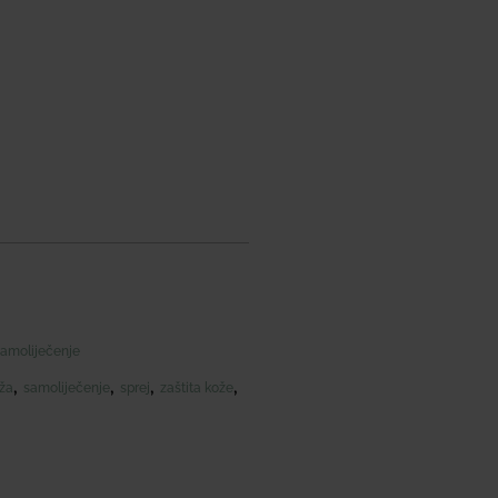
amoliječenje
,
,
,
,
ža
samoliječenje
sprej
zaštita kože