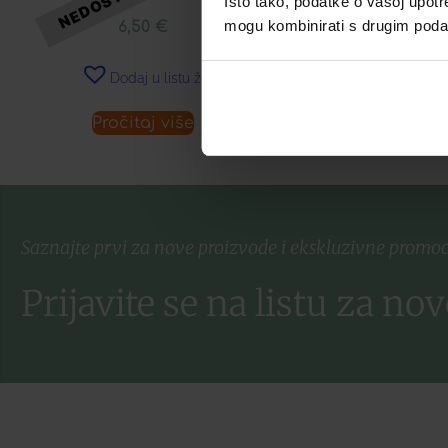
Isto tako, podatke o vašoj upotr
5,99
mogu kombinirati s drugim podacim
6,50
€
Dodaj u 
Dodaj u listu želja
Pročitaj više
Pročitaj 
Saznajte prvi za nove proizvode i ekskluzivne promoc
Prijavite se na listu za nov