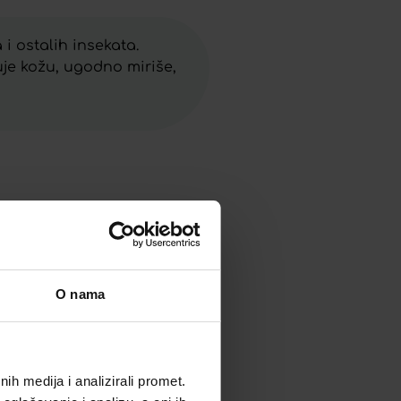
i ostalih insekata.
uje kožu, ugodno miriše,
O nama
RONHOMAX KIDS, 125 ML
h medija i analizirali promet.