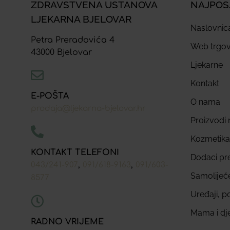
ZDRAVSTVENA USTANOVA
NAJPOS
LJEKARNA BJELOVAR
Naslovnic
Petra Preradovića 4
Web trgov
43000 Bjelovar
Ljekarne
Kontakt
E-POŠTA
O nama
prodaja@ljekarna-bjelovar.hr
Proizvodi n
Kozmetika
KONTAKT TELEFONI
Dodaci pr
,
,
043/241-907
091/618-9163
091/603-
Samoliječ
8577
Uređaji, p
Mama i dj
RADNO VRIJEME