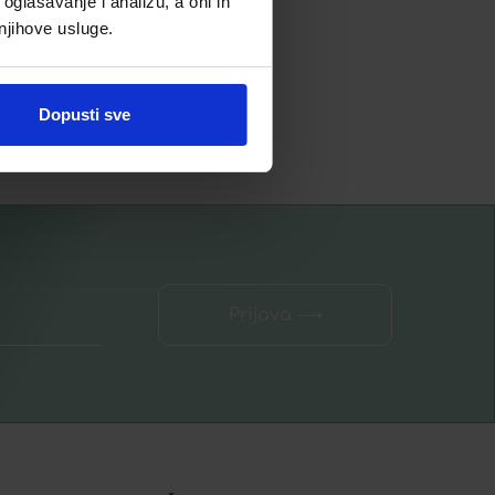
oglašavanje i analizu, a oni ih
8,80
€
 njihove usluge.
Dodaj u listu želja
Dopusti sve
Dodaj u košaricu
Prijava ⟶