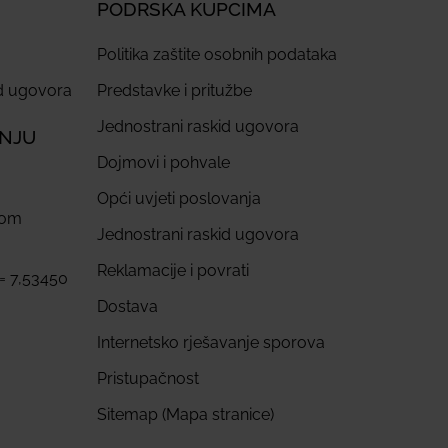
PODRŠKA KUPCIMA
Politika zaštite osobnih podataka
id ugovora
Predstavke i pritužbe
Jednostrani raskid ugovora
ANJU
Dojmovi i pohvale
Opći uvjeti poslovanja
com
Jednostrani raskid ugovora
Reklamacije i povrati
 = 7,53450
Dostava
Internetsko rješavanje sporova
Pristupačnost
Sitemap (Mapa stranice)