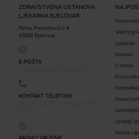
ZDRAVSTVENA USTANOVA
NAJPOS
LJEKARNA BJELOVAR
Naslovnic
Petra Preradovića 4
Web trgov
43000 Bjelovar
Ljekarne
Kontakt
E-POŠTA
O nama
prodaja@ljekarna-bjelovar.hr
Proizvodi n
Kozmetika
KONTAKT TELEFONI
Dodaci pr
,
,
043/241-907
091/618-9163
091/603-
Samoliječ
8577
Uređaji, p
Mama i dj
RADNO VRIJEME