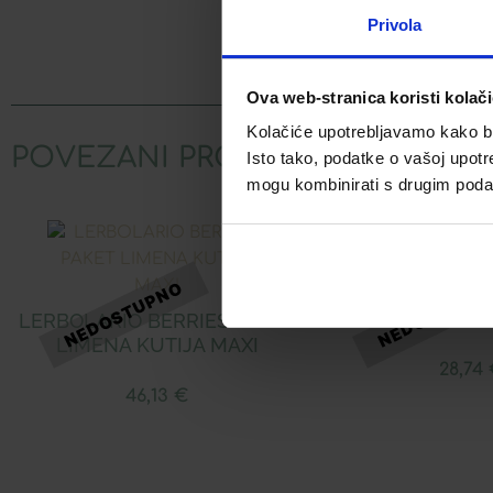
Privola
Facebook
Ova web-stranica koristi kolač
Kolačiće upotrebljavamo kako bis
POVEZANI PROIZVODI
Isto tako, podatke o vašoj upotr
mogu kombinirati s drugim podacim
LERBOLARIO
PARF
LERBOLARIO BERRIES PAKET
LIMENA KUTIJA MAXI
28,74
46,13
€