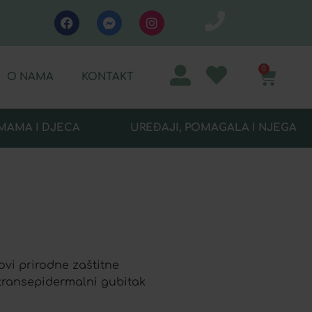
0
O NAMA
KONTAKT
MAMA I DJECA
UREĐAJI, POMAGALA I NJEGA
i prirodne zaštitne
e transepidermalni gubitak