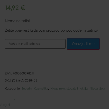
14,92
€
Nema na zalihi
Želite obavijest kada ovaj proizvod ponovo dođe na zalihu?
Obavijesti me
EAN:
9005800398211
SKU (C šifra):
C028453
,
,
,
Kategorije:
Eucerin
Kozmetika
Njega ruku, stopala i noktiju
Njega tijela
tojci