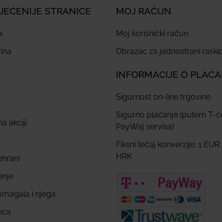
JEĆENIJE STRANICE
MOJ RAČUN
a
Moj korisnički račun
ina
Obrazac za jednostrani rask
INFORMACIJE O PLAĆ
Sigurnost on-line trgovine
Sigurno plaćanje (putem T-
a akciji
PayWaj servisa)
Fiksni tečaj konverzije: 1 EUR
HRK
ehrani
enje
omagala i njega
eca