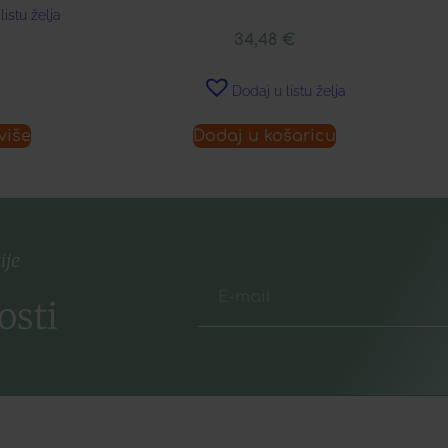
listu želja
34,48
€
Dodaj u listu želja
više
Dodaj u košaricu
ije
osti