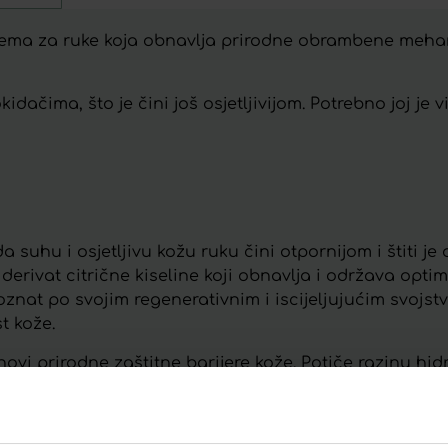
a krema za ruke koja obnavlja prirodne obrambene meh
idačima, što je čini još osjetljivijom. Potrebno joj je
suhu i osjetljivu kožu ruku čini otpornijom i štiti je 
 derivat citrične kiseline koji obnavlja i održava opti
oznat po svojim regenerativnim i iscijeljujućim svojst
t kože.
 prirodne zaštitne barijere kože. Potiče razinu hidr
barijeru kože.