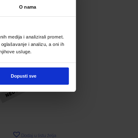
O nama
h medija i analizirali promet.
oglašavanje i analizu, a oni ih
 njihove usluge.
IRIX SPREJ 75 ML
Dopusti sve
7,86
€
Dodaj u listu želja