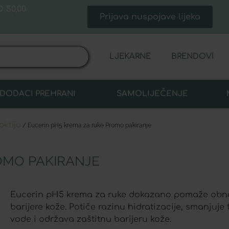
 50,00
Prijava nuspojave lijeka
LJEKARNE
BRENDOVI
DODACI PREHRANI
SAMOLIJEČENJE
oktiju
/ Eucerin pH5 krema za ruke Promo pakiranje
OMO PAKIRANJE
Eucerin pH5 krema za ruke dokazano pomaže obnov
barijere kože. Potiče razinu hidratizacije, smanjuj
vode i održava zaštitnu barijeru kože.