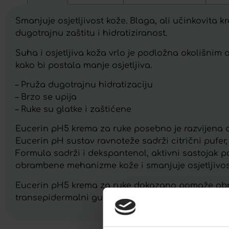
Smanjuje osjetljivost kože. Blaga, ali učinkovit
dugotrajnu zaštitu i hidratiziranost.
Suha i osjetljiva koža vrlo je podložna okolišnim ok
kako bi postala manje osjetljiva.
– Pruža dugotrajnu hidratizaciju
– Brzo se upija
– Ruke su glatke i zaštićene
Eucerin pH5 krema za ruke posebno je razvijena da 
Eucerin pH sustav ravnoteže sadrži citrični pufer,
Formula sadrži i dekspantenol, aktivni sastojak p
obrambene mehanizme kože i smanjuje osjetljivos
Eucerin pH5 krema za ruke dokazano pomaže obnovi
transepidermalni gubitak vode i održava zaštitnu 