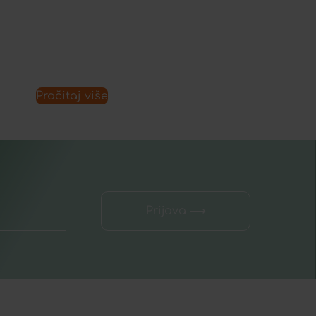
Pročitaj više
Prijava ⟶