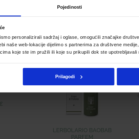
Pojedinosti
Telegram
Twitter
WhatsApp
Email
iće
mo personalizirali sadržaj i oglase, omogućili značajke društveni
ebi naše web-lokacije dijelimo s partnerima za društvene medije, 
a koje ste im pružili ili koje su prikupili dok ste upotrebljavali
Prilagodi
 BERRIES
EM
€
LERBOLARIO BAOBAB
PARFEM