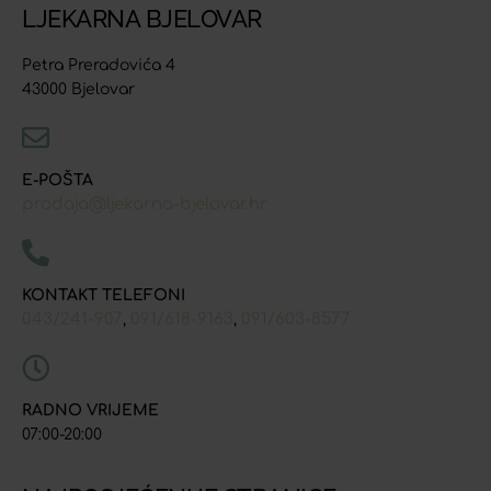
LJEKARNA BJELOVAR
Petra Preradovića 4
43000 Bjelovar
E-POŠTA
prodaja@ljekarna-bjelovar.hr
KONTAKT TELEFONI
043/241-907
091/618-9163
091/603-8577
,
,
RADNO VRIJEME
07:00-20:00