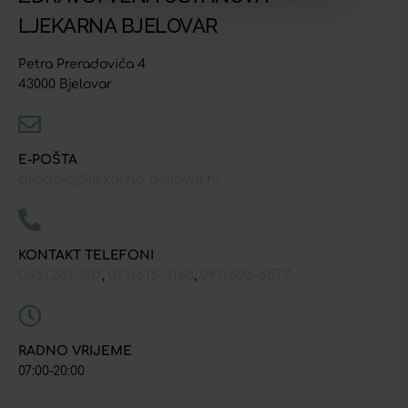
LJEKARNA BJELOVAR
Petra Preradovića 4
43000 Bjelovar
E-POŠTA
prodaja@ljekarna-bjelovar.hr
KONTAKT TELEFONI
043/241-907
091/618-9163
091/603-8577
,
,
RADNO VRIJEME
07:00-20:00