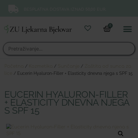
BESPLATNA DOSTAVA IZNAD 50,00 EUR.
0
Online 
Moj ra
Početna
/
Kozmetika
/
Sunčanje
/
Zaštita od sunca za
lice
/ Eucerin Hyaluron-Filler + Elasticity dnevna njega s SPF 15
EUCERIN HYALURON-FILLER
+ ELASTICITY DNEVNA NJEGA
S SPF 15