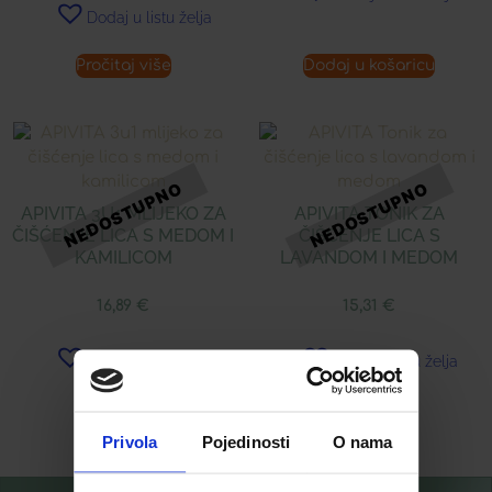
Dodaj u listu želja
Pročitaj više
Dodaj u košaricu
APIVITA 3U1 MLIJEKO ZA
APIVITA TONIK ZA
ČIŠĆENJE LICA S MEDOM I
ČIŠĆENJE LICA S
KAMILICOM
LAVANDOM I MEDOM
16,89
€
15,31
€
Dodaj u listu želja
Dodaj u listu želja
Pročitaj više
Pročitaj više
Privola
Pojedinosti
O nama