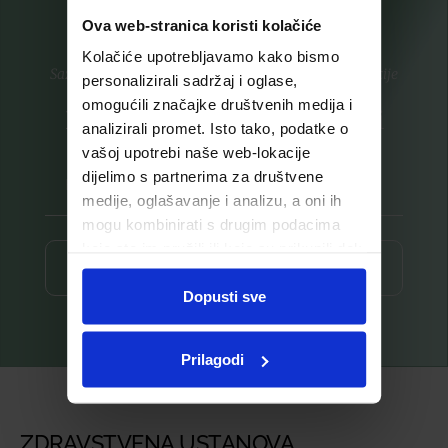
Ova web-stranica koristi kolačiće
Kolačiće upotrebljavamo kako bismo
Saznajte prvi za nove proizvode i ekskluzivne promocije
personalizirali sadržaj i oglase,
omogućili značajke društvenih medija i
Prijavite se na listu za novosti
analizirali promet. Isto tako, podatke o
vašoj upotrebi naše web-lokacije
dijelimo s partnerima za društvene
medije, oglašavanje i analizu, a oni ih
mogu kombinirati s drugim podacima
koje ste im pružili ili koje su prikupili dok
Prijava ⟶
ste upotrebljavali njihove usluge.
Dopusti sve
Prilagodi
ZDRAVSTVENA USTANOVA