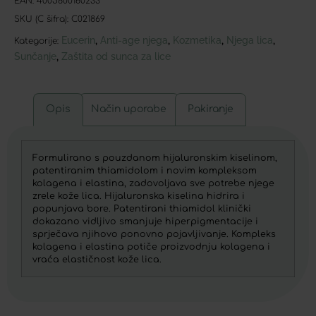
EAN:
4005800160233
SKU (C šifra):
C021869
Eucerin
Anti-age njega
Kozmetika
Njega lica
,
,
,
,
Kategorije:
Sunčanje
Zaštita od sunca za lice
,
Opis
Način uporabe
Pakiranje
Formulirano s pouzdanom hijaluronskim kiselinom,
patentiranim thiamidolom i novim kompleksom
kolagena i elastina, zadovoljava sve potrebe njege
zrele kože lica. Hijaluronska kiselina hidrira i
popunjava bore. Patentirani thiamidol klinički
dokazano vidljivo smanjuje hiperpigmentacije i
sprječava njihovo ponovno pojavljivanje. Kompleks
kolagena i elastina potiče proizvodnju kolagena i
vraća elastičnost kože lica.