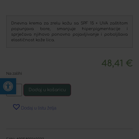
Dnevna krema za zrelu kožu sa SPF 15 + UVA zaštitom
popunjava bore, smanjuje hiperpigmentacije i
sprječava njihovo ponovno pojavljivanje i poboljšava
elastičnost kože lica.
48,41
€
Na zalihi
Open toolbar
Dodaj u košaricu
Dodaj u listu želja