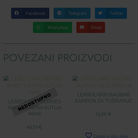
Facebook
Telegram
Twitter
WhatsApp
Email
POVEZANI PROIZVODI
LERBOLARIO BAOBAB
ŠAMPON ZA TUŠIRANJE
LERBOLARIO BERRIES
PAKET LIMENA KUTIJA
MAXI
16,55
€
46,13
€
Dodaj u listu želja