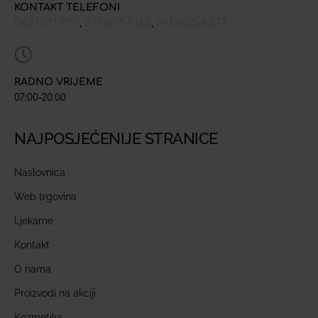
KONTAKT TELEFONI
043/241-907
091/618-9163
091/603-8577
,
,
RADNO VRIJEME
07:00-20:00
NAJPOSJEĆENIJE STRANICE
Naslovnica
Web trgovina
Ljekarne
Kontakt
O nama
Proizvodi na akciji
Kozmetika