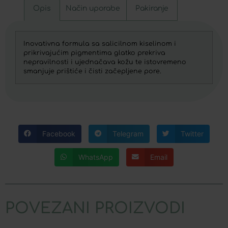
Opis
Način uporabe
Pakiranje
Inovativna formula sa salicilnom kiselinom i
prikrivajućim pigmentima glatko prekriva
nepravilnosti i ujednačava kožu te istovremeno
smanjuje prištiće i čisti začepljene pore.
Facebook
Telegram
Twitter
WhatsApp
Email
POVEZANI PROIZVODI