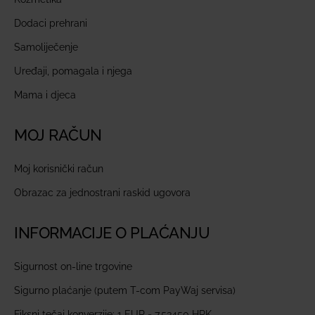
Dodaci prehrani
Samoliječenje
Uređaji, pomagala i njega
Mama i djeca
MOJ RAČUN
Moj korisnički račun
Obrazac za jednostrani raskid ugovora
INFORMACIJE O PLAĆANJU
Sigurnost on-line trgovine
Sigurno plaćanje (putem T-com PayWaj servisa)
Fiksni tečaj konverzije: 1 EUR = 7,53450 HRK