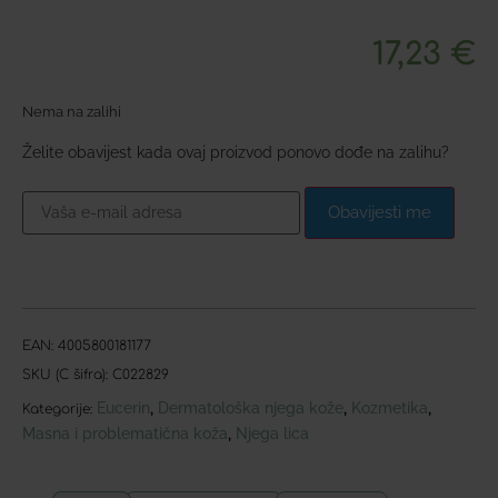
17,23
€
Nema na zalihi
Želite obavijest kada ovaj proizvod ponovo dođe na zalihu?
Obavijesti me
EAN:
4005800181177
SKU (C šifra):
C022829
Eucerin
Dermatološka njega kože
Kozmetika
,
,
,
Kategorije:
Masna i problematična koža
Njega lica
,