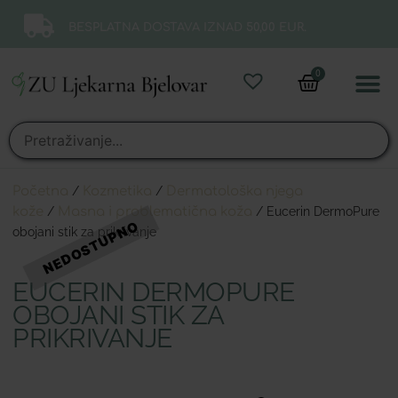
BESPLATNA DOSTAVA IZNAD 50,00 EUR.
0
Online 
Moj ra
Početna
/
Kozmetika
/
Dermatološka njega
kože
/
Masna i problematična koža
/ Eucerin DermoPure
obojani stik za prikrivanje
EUCERIN DERMOPURE
OBOJANI STIK ZA
PRIKRIVANJE