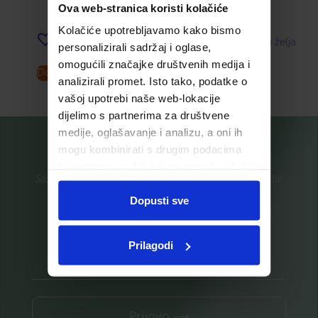
34,48
€
15,31
€
Ova web-stranica koristi kolačiće
Kolačiće upotrebljavamo kako bismo
Dodaj u listu želja
Dodaj u listu želja
personalizirali sadržaj i oglase,
omogućili značajke društvenih medija i
Dodaj u košaricu
Pročitaj više
analizirali promet. Isto tako, podatke o
vašoj upotrebi naše web-lokacije
dijelimo s partnerima za društvene
medije, oglašavanje i analizu, a oni ih
mogu kombinirati s drugim podacima
koje ste im pružili ili koje su prikupili dok
Saznajte prvi za nove proizvode i ekskluzivne promocije
ste upotrebljavali njihove usluge.
Dopusti sve
Prijavite se na listu za novosti
Prilagodi
Prijava ⟶