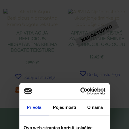
APIVITA AQUA
APIVITA NJEŽNI ČISTAČ
BEELICIOUS
ZA UKLANJANJE ŠMINKE
HIDRATANTNA KREMA
ZA PODRUČJE OKO OČIJU
BOGATE TEKSTURE
12,42
€
29,90
€
Dodaj u listu želja
Dodaj u listu želja
Dodaj u košaricu
Pročitaj više
Privola
Pojedinosti
O nama
Ova web-stranica koristi kolačiće