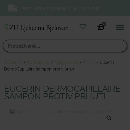
BESPLATNA DOSTAVA IZNAD 50,00 EUR.
0
Online 
Moj ra
Početna
/
Kozmetika
/
Njega kose
/
Prhut
/ Eucerin
DermoCapillaire šampon protiv prhuti
EUCERIN DERMOCAPILLAIRE
ŠAMPON PROTIV PRHUTI