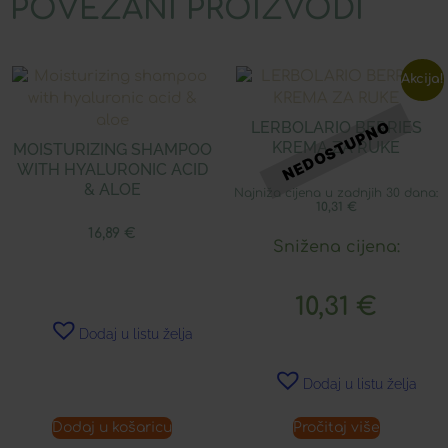
POVEZANI PROIZVODI
Akcija!
LERBOLARIO BERRIES
KREMA ZA RUKE
MOISTURIZING SHAMPOO
WITH HYALURONIC ACID
& ALOE
Najniža cijena u zadnjih 30 dana:
10,31
€
16,89
€
Snižena cijena:
10,31
€
Dodaj u listu želja
Dodaj u listu želja
Dodaj u košaricu
Pročitaj više