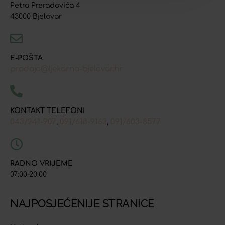
Petra Preradovića 4
43000 Bjelovar
E-POŠTA
prodaja@ljekarna-bjelovar.hr
KONTAKT TELEFONI
043/241-907
091/618-9163
091/603-8577
,
,
RADNO VRIJEME
07:00-20:00
NAJPOSJEĆENIJE STRANICE