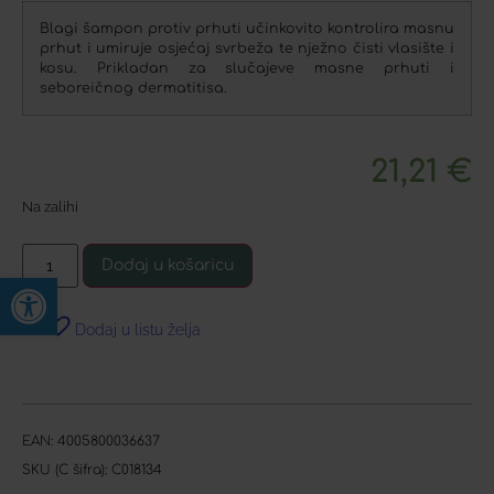
Blagi šampon protiv prhuti učinkovito kontrolira masnu
prhut i umiruje osjećaj svrbeža te nježno čisti vlasište i
kosu. Prikladan za slučajeve masne prhuti i
seboreičnog dermatitisa.
21,21
€
Na zalihi
Dodaj u košaricu
Open toolbar
Dodaj u listu želja
EAN:
4005800036637
SKU (C šifra):
C018134