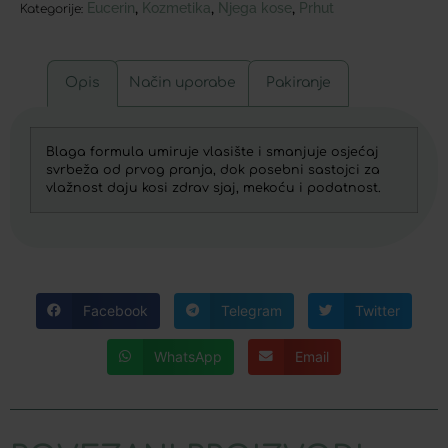
Eucerin
Kozmetika
Njega kose
Prhut
,
,
,
Kategorije:
Opis
Način uporabe
Pakiranje
Blaga formula umiruje vlasište i smanjuje osjećaj
svrbeža od prvog pranja, dok posebni sastojci za
vlažnost daju kosi zdrav sjaj, mekoću i podatnost.
Facebook
Telegram
Twitter
WhatsApp
Email