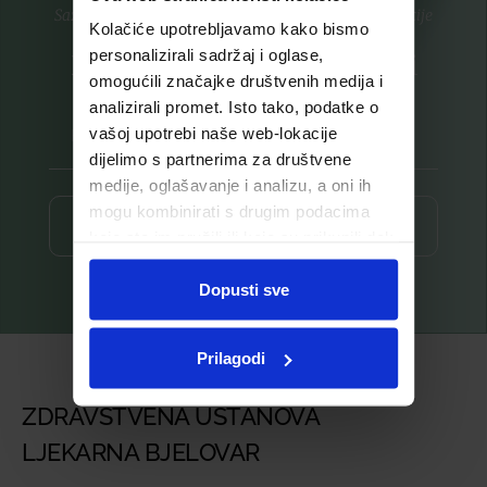
Saznajte prvi za nove proizvode i ekskluzivne promocije
Kolačiće upotrebljavamo kako bismo
personalizirali sadržaj i oglase,
Prijavite se na listu za novosti
omogućili značajke društvenih medija i
analizirali promet. Isto tako, podatke o
vašoj upotrebi naše web-lokacije
dijelimo s partnerima za društvene
medije, oglašavanje i analizu, a oni ih
mogu kombinirati s drugim podacima
Prijava ⟶
koje ste im pružili ili koje su prikupili dok
ste upotrebljavali njihove usluge.
Dopusti sve
Prilagodi
ZDRAVSTVENA USTANOVA
LJEKARNA BJELOVAR