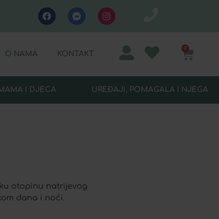
0
O NAMA
KONTAKT
MAMA I DJECA
UREĐAJI, POMAGALA I NJEGA
ku otopinu natrijevog
kom dana i noći.