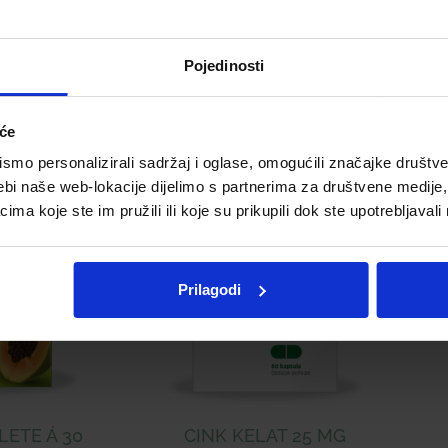
Telegram
Twitter
WhatsApp
Email
Pojedinosti
iće
mo personalizirali sadržaj i oglase, omogućili značajke društveni
ebi naše web-lokacije dijelimo s partnerima za društvene medije, 
a koje ste im pružili ili koje su prikupili dok ste upotrebljavali
Prilagodi
LETE Á 30
CINK KELAT 25 MG