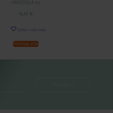
VREĆICA Á 20
10,43
€
Dodaj u listu želja
Pročitaj više
Prijava ⟶