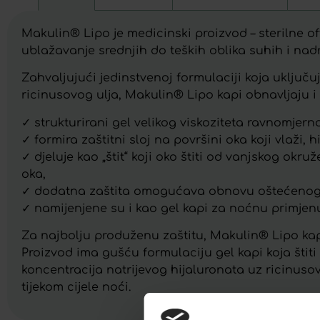
Makulin® Lipo je medicinski proizvod – sterilne o
ublažavanje srednjih do teških oblika suhih i nad
Zahvaljujući jedinstvenoj formulaciji koja uključuj
ricinusovog ulja, Makulin® Lipo kapi obnavljaju
✓ strukturirani gel velikog viskoziteta ravnomjerno
✓ formira zaštitni sloj na površini oka koji vlaži, 
✓ djeluje kao „štit“ koji oko štiti od vanjskog o
oka,
✓ dodatna zaštita omogućava obnovu oštećenog li
✓ namijenjene su i kao gel kapi za noćnu primjen
Za najbolju produženu zaštitu, Makulin® Lipo kap
Proizvod ima gušću formulaciju gel kapi koja štit
koncentracija natrijevog hijaluronata uz ricinusov
tijekom cijele noći.