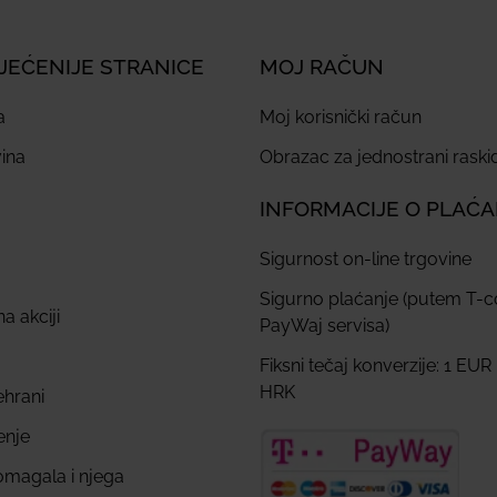
JEĆENIJE STRANICE
MOJ RAČUN
a
Moj korisnički račun
ina
Obrazac za jednostrani rask
INFORMACIJE O PLAĆ
Sigurnost on-line trgovine
Sigurno plaćanje (putem T-
a akciji
PayWaj servisa)
Fiksni tečaj konverzije: 1 EUR
HRK
ehrani
enje
omagala i njega