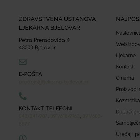
ZDRAVSTVENA USTANOVA
NAJPOS
LJEKARNA BJELOVAR
Naslovnic
Petra Preradovića 4
Web trgov
43000 Bjelovar
Ljekarne
Kontakt
E-POŠTA
O nama
prodaja@ljekarna-bjelovar.hr
Proizvodi n
Kozmetika
KONTAKT TELEFONI
Dodaci pr
,
,
043/241-907
091/618-9163
091/603-
Samoliječ
8577
Uređaji, p