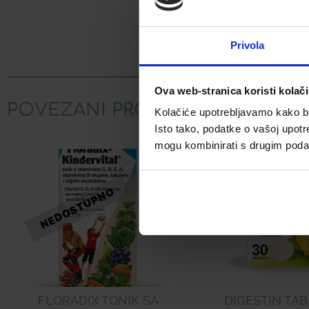
Facebook
Privola
Ova web-stranica koristi kolač
POVEZANI PROIZVODI
Kolačiće upotrebljavamo kako bis
Isto tako, podatke o vašoj upotr
mogu kombinirati s drugim podacim
FLORADIX TONIK SA
DIGESTIN TAB