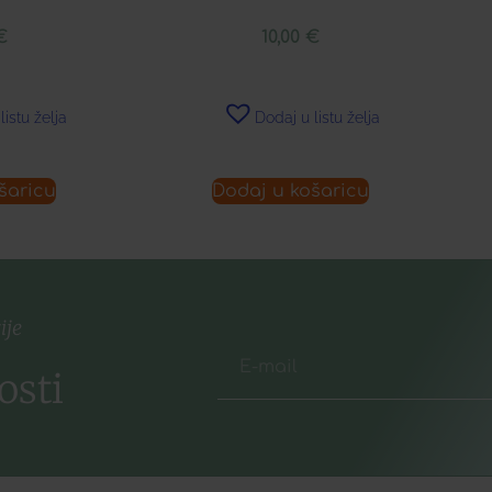
€
10,00
€
listu želja
Dodaj u listu želja
šaricu
Dodaj u košaricu
ije
osti