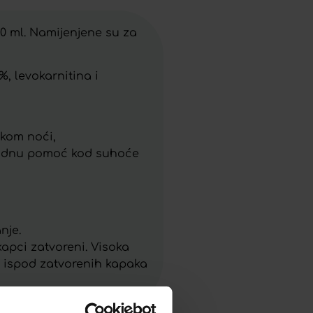
10 ml. Namijenjene su za
%, levokarnitina i
jekom noći,
rirodnu pomoć kod suhoće
nje.
apci zatvoreni. Visoka
ku ispod zatvorenih kapaka