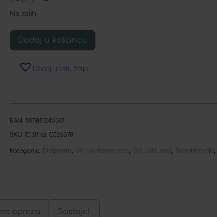
Na zalihi
Dodaj u košaricu
Dodaj u listu želja
EAN:
8811881245501
SKU (C šifra):
C026378
,
,
,
Kategorije:
Dietpharm
Oči i kontaktne leće
Oči, usta, zubi
Samoliječenje
ere opreza
Sastojci