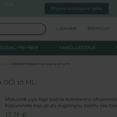
 50,00
Prijava nuspojave lijeka
LJEKARNE
BRENDOVI
DODACI PREHRANI
SAMOLIJEČENJE
leće
/ Dietpharm Makulin Lipo kapi za oči 10 ml
 OČI 10 ML
Makulin® Lipo kapi sadrže hidratantnu oftalmološ
hijaluronata koja pruža dugotrajnu zaštitu oka tije
13,79
€