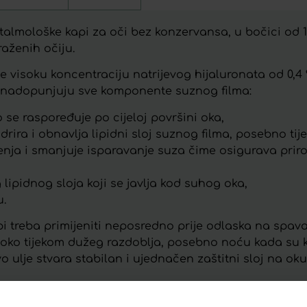
ftalmološke kapi za oči bez konzervansa, u bočici od 
raženih očiju.
e visoku koncentraciju natrijevog hijaluronata od 0,4 
 i nadopunjuju sve komponente suznog filma:
 se raspoređuje po cijeloj površini oka,
hidrira i obnavlja lipidni sloj suznog filma, posebno ti
kruženja i smanjuje isparavanje suza čime osigurava p
pidnog sloja koji se javlja kod suhog oka,
u.
i treba primijeniti neposredno prije odlaska na spava
i oko tijekom dužeg razdoblja, posebno noću kada su k
o ulje stvara stabilan i ujednačen zaštitni sloj na o