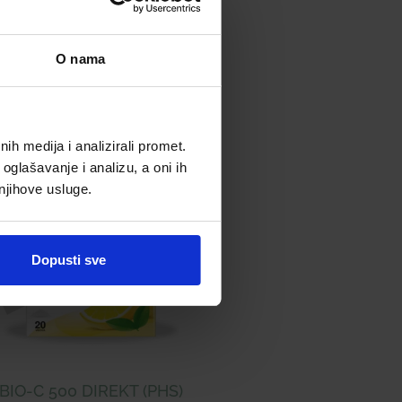
O nama
h medija i analizirali promet.
oglašavanje i analizu, a oni ih
 njihove usluge.
Dopusti sve
BIO-C 500 DIREKT (PHS)