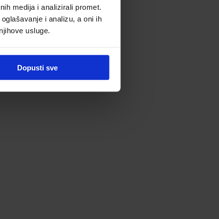
h medija i analizirali promet.
oglašavanje i analizu, a oni ih
 njihove usluge.
Dopusti sve