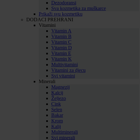
Dezodoransi
Sva kozmetika za muškarce
Prikaži svu kozmetiku
DODACI PREHRANI
Vitamini
Vitamin A
Vitamin B
Vitamin C
Vitamin D
Vitamin E
Vitamin K
Multivitamini
Vitamini za djecu
Svi vitamini
Minerali
Magnezij
Kalcij
Željezo
Cink
Selen
Bakar
Krom
Kalij
Multiminerali
Svi minerali