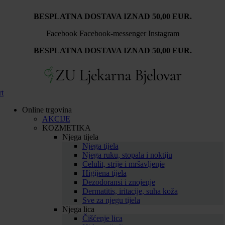
BESPLATNA DOSTAVA IZNAD 50,00 EUR.
Facebook
Facebook-messenger
Instagram
BESPLATNA DOSTAVA IZNAD 50,00 EUR.
rt
Online trgovina
AKCIJE
KOZMETIKA
Njega tijela
Njega tijela
Njega ruku, stopala i noktiju
Celulit, strije i mršavljenje
Higijena tijela
Dezodoransi i znojenje
Dermatitis, iritacije, suha koža
Sve za njegu tijela
Njega lica
Čišćenje lica