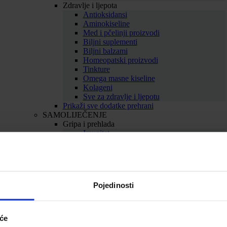
Zdravlje i ljepota
Antioksidansi
Aminokiseline
Med i pčelinji proizvodi
Biljni suplementi
Biljni balzami
Homeopatski proizvodi
Tinkture
Omega masne kiseline
Kolageni
Sve za zdravlje i ljepotu
Prikaži sve dodatke prehrani
SAMOLIJEČENJE
Gripa i prehlada
Imunitet
Bolno grlo i kašalj
Nos i dišni putevi
Uho
Sve za gripu i prehladu
Srce i krvne žile
Pojedinosti
Srce
Cirkulacija
Kolesterol
Proširene vene
iće
Hemeroidi