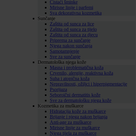
Čistaći šminke
Mirisne linije i parfemi
Sva dekorativna kozmetika
Sunčanje
Zaštita od sunca za lice
Zaštita od sunca za tijelo
Zaštita od sunca za djecu
Priprema za sunčanje
Njega nakon sunčanja
Samotamnjenje
Sve za sunčanje
Dermatološka njega kože
Masna i problematična koža
Crvenilo, alergije, reaktivna koža
Suha i atopična koža
Nepravilnosti, ožiljci i hiperpigmentacije
Psorijaza
Seboroični dermatitis kože
Sve za dermatološku njega kože
Kozmetika za muškarce
Hidratacija kože za muškarce
Brijanje i njega nakon brijanja
Anti-age za muškarce
Mirisne linije za muškarce
Njega tijela za muškarce