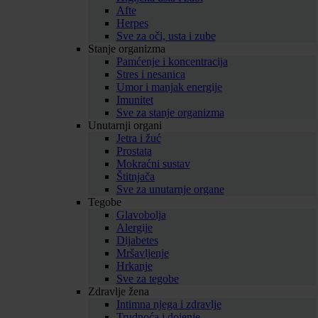
Afte
Herpes
Sve za oči, usta i zube
Stanje organizma
Pamćenje i koncentracija
Stres i nesanica
Umor i manjak energije
Imunitet
Sve za stanje organizma
Unutarnji organi
Jetra i žuć
Prostata
Mokraćni sustav
Štitnjača
Sve za unutarnje organe
Tegobe
Glavobolja
Alergije
Dijabetes
Mršavljenje
Hrkanje
Sve za tegobe
Zdravlje žena
Intimna njega i zdravlje
Trudnoća i dojenje