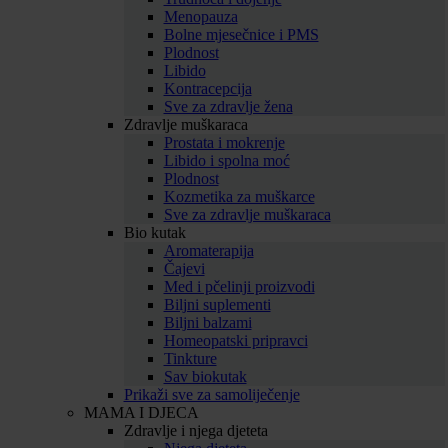
Menopauza
Bolne mjesečnice i PMS
Plodnost
Libido
Kontracepcija
Sve za zdravlje žena
Zdravlje muškaraca
Prostata i mokrenje
Libido i spolna moć
Plodnost
Kozmetika za muškarce
Sve za zdravlje muškaraca
Bio kutak
Aromaterapija
Čajevi
Med i pčelinji proizvodi
Biljni suplementi
Biljni balzami
Homeopatski pripravci
Tinkture
Sav biokutak
Prikaži sve za samoliječenje
MAMA I DJECA
Zdravlje i njega djeteta