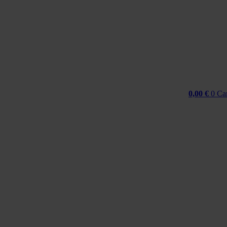
Idi
na
sadržaj
0,00
€
0
Ca