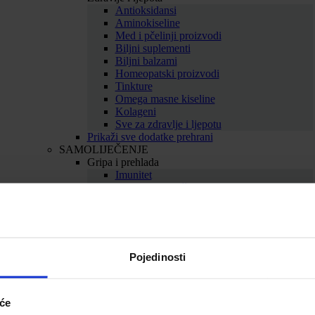
Antioksidansi
Aminokiseline
Med i pčelinji proizvodi
Biljni suplementi
Biljni balzami
Homeopatski proizvodi
Tinkture
Omega masne kiseline
Kolageni
Sve za zdravlje i ljepotu
Prikaži sve dodatke prehrani
SAMOLIJEČENJE
Gripa i prehlada
Imunitet
Bolno grlo i kašalj
Nos i dišni putevi
Uho
Sve za gripu i prehladu
Srce i krvne žile
Srce
Pojedinosti
Cirkulacija
Kolesterol
Proširene vene
Hemeroidi
iće
Sve za srce i krvne žile