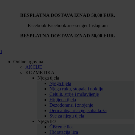
BESPLATNA DOSTAVA IZNAD 50,00 EUR.
Facebook
Facebook-messenger
Instagram
BESPLATNA DOSTAVA IZNAD 50,00 EUR.
rt
Online trgovina
AKCIJE
KOZMETIKA
Njega tijela
Njega tijela
Njega ruku, stopala i noktiju
Celulit, strije i mršavljenje
Higijena tijela
Dezodoransi i znojenje
Dermatitis, iritacije, suha koža
Sve za njegu tijela
Njega lica
Čišćenje lica
Hidratacija lica