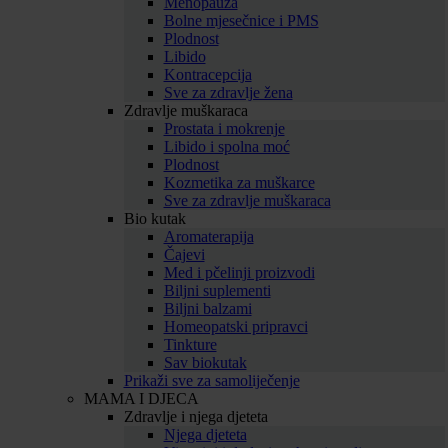
Menopauza
Bolne mjesečnice i PMS
Plodnost
Libido
Kontracepcija
Sve za zdravlje žena
Zdravlje muškaraca
Prostata i mokrenje
Libido i spolna moć
Plodnost
Kozmetika za muškarce
Sve za zdravlje muškaraca
Bio kutak
Aromaterapija
Čajevi
Med i pčelinji proizvodi
Biljni suplementi
Biljni balzami
Homeopatski pripravci
Tinkture
Sav biokutak
Prikaži sve za samoliječenje
MAMA I DJECA
Zdravlje i njega djeteta
Njega djeteta