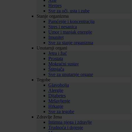
Afte
Herpes
Sve za oči, usta i zube
Stanje organizma
Pamćenje i koncentracija
Stres i nesanica
Umor i manjak energije
Imunitet
Sve za stanje organizma
Unutarnji organi
Jetra i žuć
Prostata
Mokraćni sustav
Štitnjača
Sve za unutarnje organe
Tegobe
Glavobolja
Alergije
Dijabetes
Mršavljenje
Hrkanje
Sve za tegobe
Zdravlje žena
Intimna njega i zdravlje
Trudnoća i dojenje