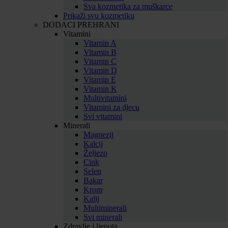
Sva kozmetika za muškarce
Prikaži svu kozmetiku
DODACI PREHRANI
Vitamini
Vitamin A
Vitamin B
Vitamin C
Vitamin D
Vitamin E
Vitamin K
Multivitamini
Vitamini za djecu
Svi vitamini
Minerali
Magnezij
Kalcij
Željezo
Cink
Selen
Bakar
Krom
Kalij
Multiminerali
Svi minerali
Zdravlje i ljepota