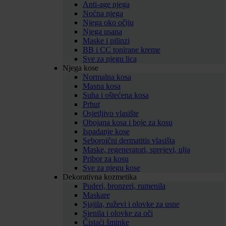
Anti-age njega
Noćna njega
Njega oko očiju
Njega usana
Maske i pilinzi
BB i CC tonirane kreme
Sve za njegu lica
Njega kose
Normalna kosa
Masna kosa
Suha i oštećena kosa
Prhut
Osjetljivo vlasište
Obojana kosa i boje za kosu
Ispadanje kose
Seboroični dermatitis vlasišta
Maske, regeneratori, sprejevi, ulja
Pribor za kosu
Sve za njegu kose
Dekorativna kozmetika
Puderi, bronzeri, rumenila
Maskare
Sjajila, ruževi i olovke za usne
Sjenila i olovke za oči
Čistaći šminke