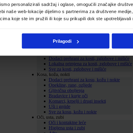
mo personalizirali sadržaj i oglase, omogućili značajke društveni
Probava
Želučane tegobe
ebi naše web-lokacije dijelimo s partnerima za društvene medije, 
Zatvor
a koje ste im pružili ili koje su prikupili dok ste upotrebljavali
Proljev
Nadutost i vjetrovi
Probiotici
Mučnina
Prilagodi
ORS
Sve za probavu
Kosti, zglobovi, mišići
Dodaci prehrani za kosti, zglobove i mišiće
Lokalna primjena za kosti, zglobove i mišiće
Sve za kosti, zglobove i mišiće
Kosa, koža, nokti
Dodaci prehrani za kosu, kožu i nokte
Opekline, rane, ozljede
Gljivična oboljenja
Bradavice i kurje oči
Komarci, krpelji i drugi insekti
Uši i gnjide
Sve za kosu, kožu i nokte
Oči, usta, zubi
Oči i kontaktne leće
Higijena usta i zubi