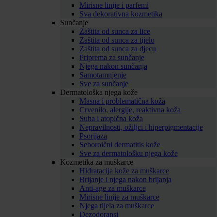
Mirisne linije i parfemi
Sva dekorativna kozmetika
Sunčanje
Zaštita od sunca za lice
Zaštita od sunca za tijelo
Zaštita od sunca za djecu
Priprema za sunčanje
Njega nakon sunčanja
Samotamnjenje
Sve za sunčanje
Dermatološka njega kože
Masna i problematična koža
Crvenilo, alergije, reaktivna koža
Suha i atopična koža
Nepravilnosti, ožiljci i hiperpigmentacije
Psorijaza
Seboroični dermatitis kože
Sve za dermatološku njega kože
Kozmetika za muškarce
Hidratacija kože za muškarce
Brijanje i njega nakon brijanja
Anti-age za muškarce
Mirisne linije za muškarce
Njega tijela za muškarce
Dezodoransi