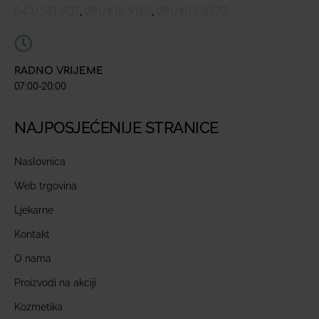
043/241-907
091/618-9163
091/603-8577
,
,
RADNO VRIJEME
07:00-20:00
NAJPOSJEĆENIJE STRANICE
Naslovnica
Web trgovina
Ljekarne
Kontakt
O nama
Proizvodi na akciji
Kozmetika