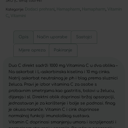
SKU (C šifra):
c007961
Dodaci prehrani
Hamapharm
Hamapharm
Vitamin
,
,
,
Kategorije:
C
Vitamini
,
Opis
Način uporabe
Sastojci
Mjere opreza
Pakiranje
Duo C direkt sadrži 1000 mg Vitamina C u dva oblika –
Na askorbat i L-askorbinska kiselina i 10 mg cinka.
Natrij askorbat neutralnog je ph i blag prema sluznici
želuca. Pravi je izbor vitamina C za osobe s
probavnim smetnjama kao gastritis, bolovi u želucu,
dijareja i sl. Direktni oblik doprinosi bržoj apsorpciji,
jednostavan je za korištenje i bolje se podnosi. finog
je okusa naranče. Vitamin C i cink doprinose
normalnoj funkciji imunološkog sustava.
Vitamin C doprinosi smanjenju umora i iscrpljenosti i