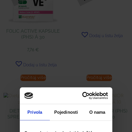
FOLIC ACTIVE KAPSULE
Dodaj u listu želja
(PHS) Á 30
7,76
€
Dodaj u listu želja
Pročitaj više
Pročitaj više
DIETPHARM CYCLON
BOULARDII JUNIOR (PHS)
Privola
Pojedinosti
O nama
SPREJ ZA RANE 125ML
KAPSULE Á 10
19,90
€
8,99
€