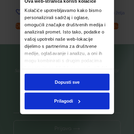
Ova web-stranica koristi kolačiće
Kolačiće upotrebljavamo kako bismo
Dodaj u listu želja
Dodaj u listu želja
personalizirali sadržaj i oglase,
omogućili značajke društvenih medija i
Dodaj u košaricu
Dodaj u košaricu
analizirali promet. Isto tako, podatke o
vašoj upotrebi naše web-lokacije
dijelimo s partnerima za društvene
medije, oglašavanje i analizu, a oni ih
mogu kombinirati s drugim podacima
koje ste im pružili ili koje su prikupili dok
Saznajte prvi za nove proizvode i ekskluzivne promocije
ste upotrebljavali njihove usluge.
Dopusti sve
Prijavite se na listu za novosti
Prilagodi
Prijava ⟶