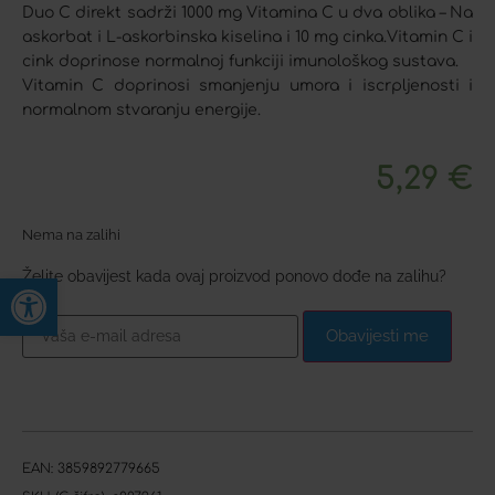
Duo C direkt sadrži 1000 mg Vitamina C u dva oblika – Na
askorbat i L-askorbinska kiselina i 10 mg cinka.Vitamin C i
cink doprinose normalnoj funkciji imunološkog sustava.
Vitamin C doprinosi smanjenju umora i iscrpljenosti i
normalnom stvaranju energije.
5,29
€
Nema na zalihi
Želite obavijest kada ovaj proizvod ponovo dođe na zalihu?
Open toolbar
Obavijesti me
EAN:
3859892779665