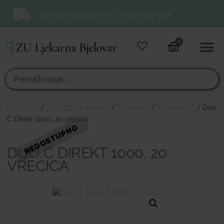
BESPLATNA DOSTAVA IZNAD 50,00 EUR.
0
Online 
Moj ra
Početna
/
Dodaci prehrani
/
Vitamini
/
Vitamin C
/ Duo
C Direkt 1000, 20 vrećica
DUO C DIREKT 1000, 20
VREĆICA