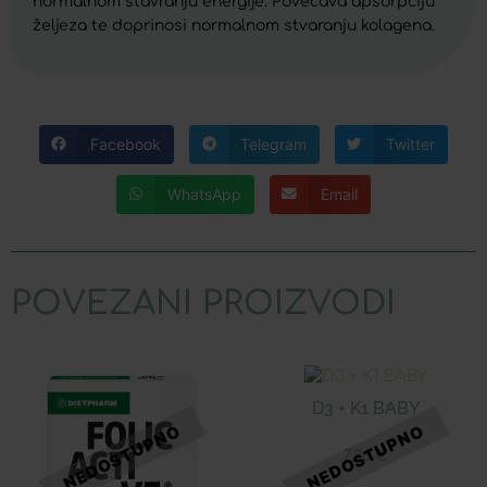
normalnom stavranju energije. Povećava apsorpciju
željeza te doprinosi normalnom stvaranju kolagena.
Facebook
Telegram
Twitter
WhatsApp
Email
POVEZANI PROIZVODI
D3 + K1 BABY
7,26
€