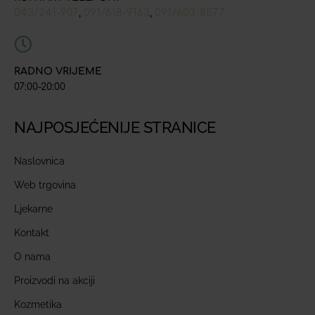
043/241-907
091/618-9163
091/603-8577
,
,
RADNO VRIJEME
07:00-20:00
NAJPOSJEĆENIJE STRANICE
Naslovnica
Web trgovina
Ljekarne
Kontakt
O nama
Proizvodi na akciji
Kozmetika