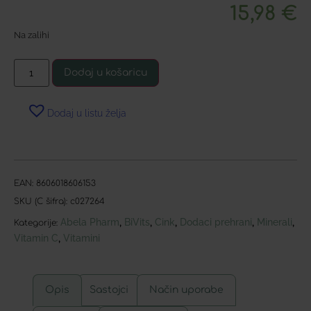
15,98
€
Na zalihi
Dodaj u košaricu
Dodaj u listu želja
EAN:
8606018606153
SKU (C šifra):
c027264
Abela Pharm
BiVits
Cink
Dodaci prehrani
Minerali
,
,
,
,
,
Kategorije:
Vitamin C
Vitamini
,
Opis
Sastojci
Način uporabe