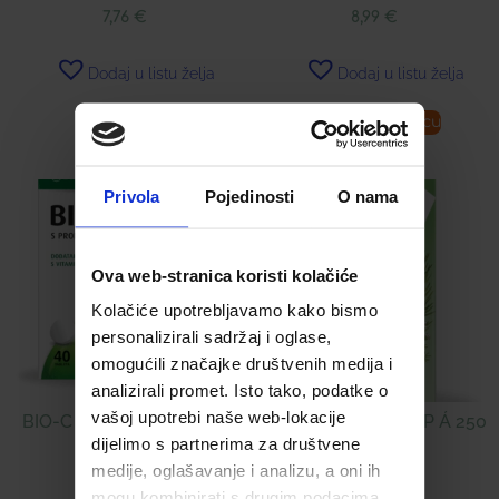
7,76
€
8,99
€
Dodaj u listu želja
Dodaj u listu želja
Pročitaj više
Dodaj u košaricu
Privola
Pojedinosti
O nama
Ova web-stranica koristi kolačiće
Kolačiće upotrebljavamo kako bismo
personalizirali sadržaj i oglase,
omogućili značajke društvenih medija i
analizirali promet. Isto tako, podatke o
vašoj upotrebi naše web-lokacije
BIO-C 500 ® TABLETE Á
ALPENKRAFT SIRUP Á 250
40
ML
dijelimo s partnerima za društvene
medije, oglašavanje i analizu, a oni ih
9,99
€
16,99
€
mogu kombinirati s drugim podacima