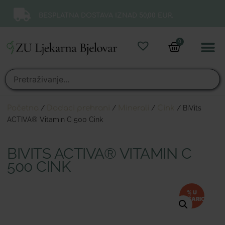
BESPLATNA DOSTAVA IZNAD 50,00 EUR.
0
Online 
Moj ra
Početna
/
Dodaci prehrani
/
Minerali
/
Cink
/ BiVits
ACTIVA® Vitamin C 500 Cink
BIVITS ACTIVA® VITAMIN C
500 CINK
% U
KOŠARICI