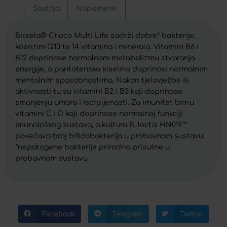
Sastojci
Napomene
Biorela® Choco Multi Life sadrži dobre* bakterije,
koenzim Q10 te 14 vitamina i minerala. Vitamini B6 i
B12 doprinose normalnom metabolizmu stvaranja
energije, a pantotenska kiselina doprinosi normalnim
mentalnim sposobnostima. Nakon tjelovježbe ili
aktivnosti tu su vitamini B2 i B3 koji doprinose
smanjenju umora i iscrpljenosti. Za imunitet brinu
vitamini C i D koji doprinose normalnoj funkciji
imunološkog sustava, a kultura B. lactis HN019™
povećava broj bifidobakterija u probavnom sustavu.
*nepatogene bakterije prirodno prisutne u
probavnom sustavu
Facebook
Telegram
Twitter