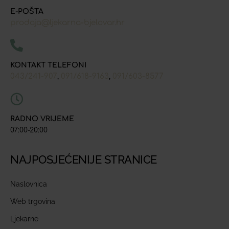
E-POŠTA
prodaja@ljekarna-bjelovar.hr
KONTAKT TELEFONI
043/241-907
091/618-9163
091/603-8577
,
,
RADNO VRIJEME
07:00-20:00
NAJPOSJEĆENIJE STRANICE
Naslovnica
Web trgovina
Ljekarne