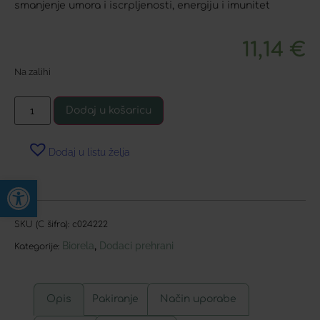
smanjenje umora i iscrpljenosti, energiju i imunitet
11,14
€
Na zalihi
Dodaj u košaricu
Dodaj u listu želja
Open toolbar
SKU (C šifra):
c024222
Biorela
Dodaci prehrani
,
Kategorije:
Opis
Pakiranje
Način uporabe