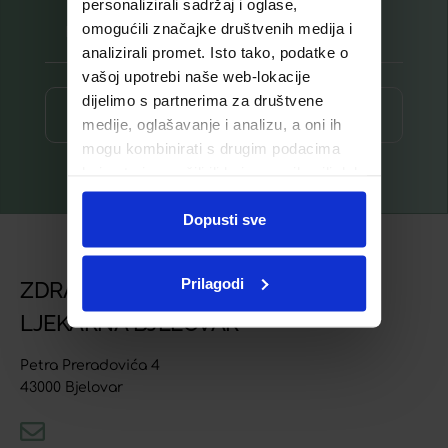
personalizirali sadržaj i oglase,
omogućili značajke društvenih medija i
analizirali promet. Isto tako, podatke o
vašoj upotrebi naše web-lokacije
dijelimo s partnerima za društvene
Prijava ⟶
medije, oglašavanje i analizu, a oni ih
mogu kombinirati s drugim podacima
koje ste im pružili ili koje su prikupili dok
ste upotrebljavali njihove usluge.
Dopusti sve
Prilagodi
ZDRAVSTVENA USTANOVA
LJEKARNA BJELOVAR
Petra Preradovića 4
43000 Bjelovar