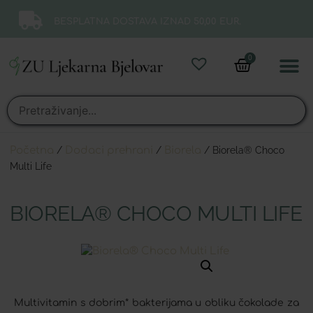
BESPLATNA DOSTAVA IZNAD 50,00 EUR.
0
Online 
Moj ra
Početna
/
Dodaci prehrani
/
Biorela
/ Biorela® Choco
Multi Life
BIORELA® CHOCO MULTI LIFE
Multivitamin s dobrim* bakterijama u obliku čokolade za