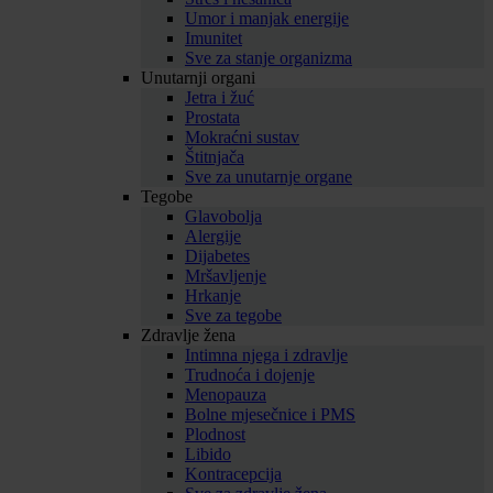
Umor i manjak energije
Imunitet
Sve za stanje organizma
Unutarnji organi
Jetra i žuć
Prostata
Mokraćni sustav
Štitnjača
Sve za unutarnje organe
Tegobe
Glavobolja
Alergije
Dijabetes
Mršavljenje
Hrkanje
Sve za tegobe
Zdravlje žena
Intimna njega i zdravlje
Trudnoća i dojenje
Menopauza
Bolne mjesečnice i PMS
Plodnost
Libido
Kontracepcija