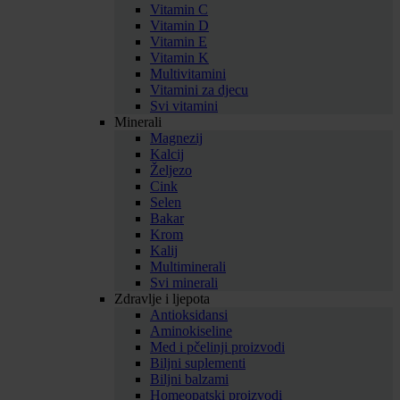
Vitamin C
Vitamin D
Vitamin E
Vitamin K
Multivitamini
Vitamini za djecu
Svi vitamini
Minerali
Magnezij
Kalcij
Željezo
Cink
Selen
Bakar
Krom
Kalij
Multiminerali
Svi minerali
Zdravlje i ljepota
Antioksidansi
Aminokiseline
Med i pčelinji proizvodi
Biljni suplementi
Biljni balzami
Homeopatski proizvodi