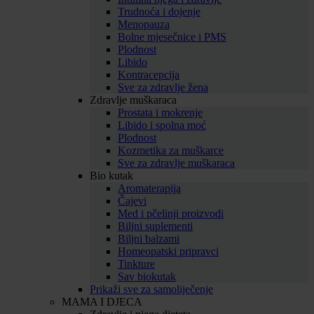
Trudnoća i dojenje
Menopauza
Bolne mjesečnice i PMS
Plodnost
Libido
Kontracepcija
Sve za zdravlje žena
Zdravlje muškaraca
Prostata i mokrenje
Libido i spolna moć
Plodnost
Kozmetika za muškarce
Sve za zdravlje muškaraca
Bio kutak
Aromaterapija
Čajevi
Med i pčelinji proizvodi
Biljni suplementi
Biljni balzami
Homeopatski pripravci
Tinkture
Sav biokutak
Prikaži sve za samoliječenje
MAMA I DJECA