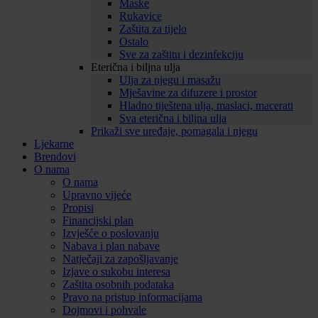
Maske
Rukavice
Zaštita za tijelo
Ostalo
Sve za zaštitu i dezinfekciju
Eterična i biljna ulja
Ulja za njegu i masažu
Mješavine za difuzere i prostor
Hladno tiještena ulja, maslaci, macerati
Sva eterična i biljna ulja
Prikaži sve uređaje, pomagala i njegu
Ljekarne
Brendovi
O nama
O nama
Upravno vijeće
Propisi
Financijski plan
Izvješće o poslovanju
Nabava i plan nabave
Natječaji za zapošljavanje
Izjave o sukobu interesa
Zaštita osobnih podataka
Pravo na pristup informacijama
Dojmovi i pohvale