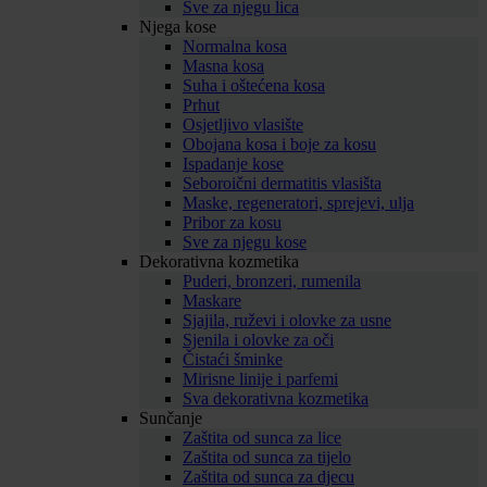
Sve za njegu lica
Njega kose
Normalna kosa
Masna kosa
Suha i oštećena kosa
Prhut
Osjetljivo vlasište
Obojana kosa i boje za kosu
Ispadanje kose
Seboroični dermatitis vlasišta
Maske, regeneratori, sprejevi, ulja
Pribor za kosu
Sve za njegu kose
Dekorativna kozmetika
Puderi, bronzeri, rumenila
Maskare
Sjajila, ruževi i olovke za usne
Sjenila i olovke za oči
Čistaći šminke
Mirisne linije i parfemi
Sva dekorativna kozmetika
Sunčanje
Zaštita od sunca za lice
Zaštita od sunca za tijelo
Zaštita od sunca za djecu