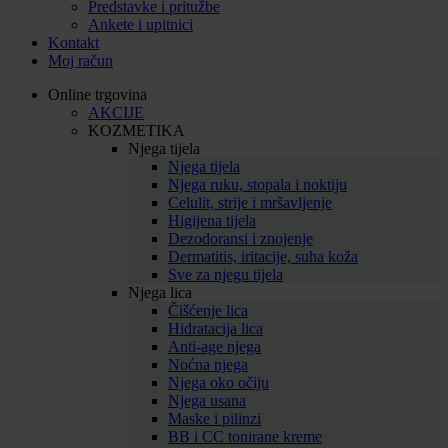
Predstavke i pritužbe
Ankete i upitnici
Kontakt
Moj račun
Online trgovina
AKCIJE
KOZMETIKA
Njega tijela
Njega tijela
Njega ruku, stopala i noktiju
Celulit, strije i mršavljenje
Higijena tijela
Dezodoransi i znojenje
Dermatitis, iritacije, suha koža
Sve za njegu tijela
Njega lica
Čišćenje lica
Hidratacija lica
Anti-age njega
Noćna njega
Njega oko očiju
Njega usana
Maske i pilinzi
BB i CC tonirane kreme