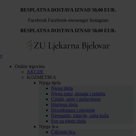
Idi
BESPLATNA DOSTAVA IZNAD 50,00 EUR.
na
sadržaj
Facebook
Facebook-messenger
Instagram
BESPLATNA DOSTAVA IZNAD 50,00 EUR.
rt
Online trgovina
AKCIJE
KOZMETIKA
Njega tijela
Njega tijela
Njega ruku, stopala i noktiju
Celulit, strije i mršavljenje
Higijena tijela
Dezodoransi i znojenje
Dermatitis, iritacije, suha koža
Sve za njegu tijela
Njega lica
Čišćenje lica