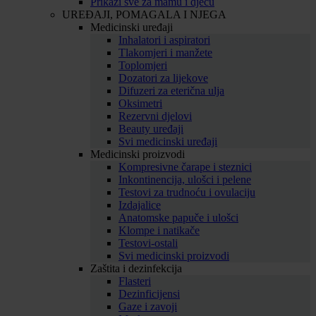
Prikaži sve za mamu i djecu
UREĐAJI, POMAGALA I NJEGA
Medicinski uređaji
Inhalatori i aspiratori
Tlakomjeri i manžete
Toplomjeri
Dozatori za lijekove
Difuzeri za eterična ulja
Oksimetri
Rezervni djelovi
Beauty uređaji
Svi medicinski uređaji
Medicinski proizvodi
Kompresivne čarape i steznici
Inkontinencija, ulošci i pelene
Testovi za trudnoću i ovulaciju
Izdajalice
Anatomske papuče i ulošci
Klompe i natikače
Testovi-ostali
Svi medicinski proizvodi
Zaštita i dezinfekcija
Flasteri
Dezinficijensi
Gaze i zavoji