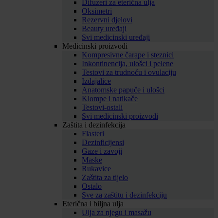
Difuzeri za eterična ulja
Oksimetri
Rezervni djelovi
Beauty uređaji
Svi medicinski uređaji
Medicinski proizvodi
Kompresivne čarape i steznici
Inkontinencija, ulošci i pelene
Testovi za trudnoću i ovulaciju
Izdajalice
Anatomske papuče i ulošci
Klompe i natikače
Testovi-ostali
Svi medicinski proizvodi
Zaštita i dezinfekcija
Flasteri
Dezinficijensi
Gaze i zavoji
Maske
Rukavice
Zaštita za tijelo
Ostalo
Sve za zaštitu i dezinfekciju
Eterična i biljna ulja
Ulja za njegu i masažu