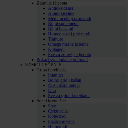
Zdravlje i ljepota
Antioksidansi
Aminokiseline
Med i pčelinji proizvodi
Biljni suplementi
Biljni balzami
Homeopatski proizvodi
Tinkture
Omega masne kiseline
Kolageni
Sve za zdravlje i ljepotu
Prikaži sve dodatke prehrani
SAMOLIJEČENJE
Gripa i prehlada
Imunitet
Bolno grlo i kašalj
Nos i dišni putevi
Uho
Sve za gripu i prehladu
Srce i krvne žile
Srce
Cirkulacija
Kolesterol
Proširene vene
Hemeroidi