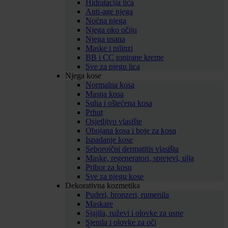
Hidratacija lica
Anti-age njega
Noćna njega
Njega oko očiju
Njega usana
Maske i pilinzi
BB i CC tonirane kreme
Sve za njegu lica
Njega kose
Normalna kosa
Masna kosa
Suha i oštećena kosa
Prhut
Osjetljivo vlasište
Obojana kosa i boje za kosu
Ispadanje kose
Seboroični dermatitis vlasišta
Maske, regeneratori, sprejevi, ulja
Pribor za kosu
Sve za njegu kose
Dekorativna kozmetika
Puderi, bronzeri, rumenila
Maskare
Sjajila, ruževi i olovke za usne
Sjenila i olovke za oči