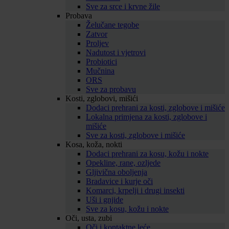
Sve za srce i krvne žile
Probava
Želučane tegobe
Zatvor
Proljev
Nadutost i vjetrovi
Probiotici
Mučnina
ORS
Sve za probavu
Kosti, zglobovi, mišići
Dodaci prehrani za kosti, zglobove i mišiće
Lokalna primjena za kosti, zglobove i
mišiće
Sve za kosti, zglobove i mišiće
Kosa, koža, nokti
Dodaci prehrani za kosu, kožu i nokte
Opekline, rane, ozljede
Gljivična oboljenja
Bradavice i kurje oči
Komarci, krpelji i drugi insekti
Uši i gnjide
Sve za kosu, kožu i nokte
Oči, usta, zubi
Oči i kontaktne leće