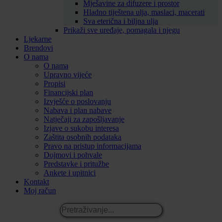
Mješavine za difuzere i prostor
Hladno tiještena ulja, maslaci, macerati
Sva eterična i biljna ulja
Prikaži sve uređaje, pomagala i njegu
Ljekarne
Brendovi
O nama
O nama
Upravno vijeće
Propisi
Financijski plan
Izvješće o poslovanju
Nabava i plan nabave
Natječaji za zapošljavanje
Izjave o sukobu interesa
Zaštita osobnih podataka
Pravo na pristup informacijama
Dojmovi i pohvale
Predstavke i pritužbe
Ankete i upitnici
Kontakt
Moj račun
Pretraživanje...