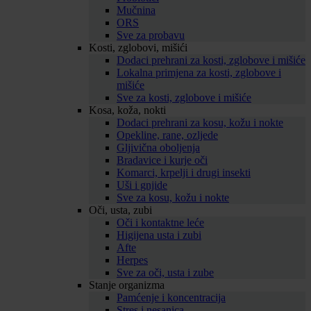
Mučnina
ORS
Sve za probavu
Kosti, zglobovi, mišići
Dodaci prehrani za kosti, zglobove i mišiće
Lokalna primjena za kosti, zglobove i
mišiće
Sve za kosti, zglobove i mišiće
Kosa, koža, nokti
Dodaci prehrani za kosu, kožu i nokte
Opekline, rane, ozljede
Gljivična oboljenja
Bradavice i kurje oči
Komarci, krpelji i drugi insekti
Uši i gnjide
Sve za kosu, kožu i nokte
Oči, usta, zubi
Oči i kontaktne leće
Higijena usta i zubi
Afte
Herpes
Sve za oči, usta i zube
Stanje organizma
Pamćenje i koncentracija
Stres i nesanica