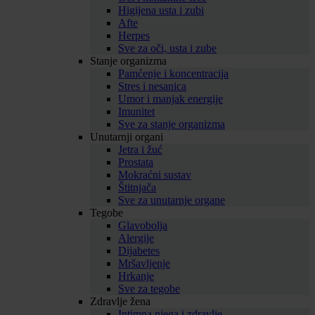
Higijena usta i zubi
Afte
Herpes
Sve za oči, usta i zube
Stanje organizma
Pamćenje i koncentracija
Stres i nesanica
Umor i manjak energije
Imunitet
Sve za stanje organizma
Unutarnji organi
Jetra i žuć
Prostata
Mokraćni sustav
Štitnjača
Sve za unutarnje organe
Tegobe
Glavobolja
Alergije
Dijabetes
Mršavljenje
Hrkanje
Sve za tegobe
Zdravlje žena
Intimna njega i zdravlje