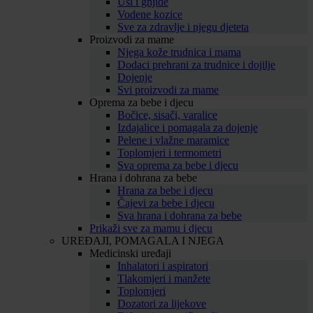
Uši i gnjide
Vodene kozice
Sve za zdravlje i njegu djeteta
Proizvodi za mame
Njega kože trudnica i mama
Dodaci prehrani za trudnice i dojilje
Dojenje
Svi proizvodi za mame
Oprema za bebe i djecu
Bočice, sisači, varalice
Izdajalice i pomagala za dojenje
Pelene i vlažne maramice
Toplomjeri i termometri
Sva oprema za bebe i djecu
Hrana i dohrana za bebe
Hrana za bebe i djecu
Čajevi za bebe i djecu
Sva hrana i dohrana za bebe
Prikaži sve za mamu i djecu
UREĐAJI, POMAGALA I NJEGA
Medicinski uređaji
Inhalatori i aspiratori
Tlakomjeri i manžete
Toplomjeri
Dozatori za lijekove