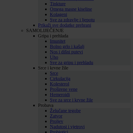
Tinkture
Omega masne kiseline
Kolageni
Sve za zdravlje i ljepotu
Prikaži sve dodatke prehrani
SAMOLIJEČENJE
Gripa i prehlada
Imunitet
Bolno grlo i kašalj
Nos i dišni putevi
Uho
Sve za gripu i prehladu
Srce i krvne žile
Srce
Cirkulacija
Kolesterol
Proširene vene
Hemeroidi
Sve za srce i krvne žile
Probava
Želučane tegobe
Zatvor
Proljev
Nadutost i vjetrovi
Probiotici