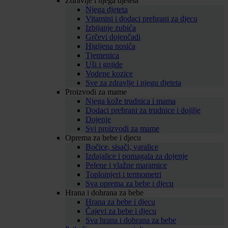
Zdravlje i njega djeteta
Njega djeteta
Vitamini i dodaci prehrani za djecu
Izbijanje zubića
Grčevi dojenčadi
Higijena nosića
Tjemenica
Uši i gnjide
Vodene kozice
Sve za zdravlje i njegu djeteta
Proizvodi za mame
Njega kože trudnica i mama
Dodaci prehrani za trudnice i dojilje
Dojenje
Svi proizvodi za mame
Oprema za bebe i djecu
Bočice, sisači, varalice
Izdajalice i pomagala za dojenje
Pelene i vlažne maramice
Toplomjeri i termometri
Sva oprema za bebe i djecu
Hrana i dohrana za bebe
Hrana za bebe i djecu
Čajevi za bebe i djecu
Sva hrana i dohrana za bebe