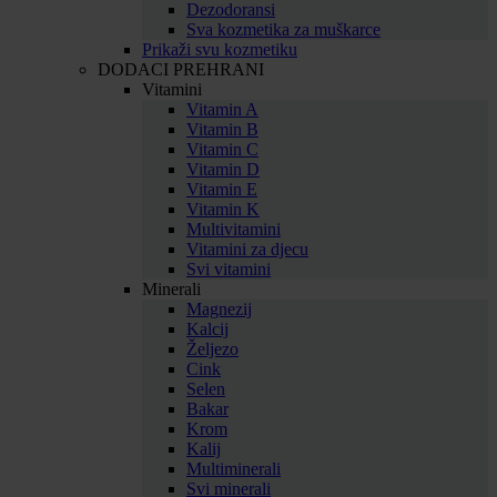
Dezodoransi
Sva kozmetika za muškarce
Prikaži svu kozmetiku
DODACI PREHRANI
Vitamini
Vitamin A
Vitamin B
Vitamin C
Vitamin D
Vitamin E
Vitamin K
Multivitamini
Vitamini za djecu
Svi vitamini
Minerali
Magnezij
Kalcij
Željezo
Cink
Selen
Bakar
Krom
Kalij
Multiminerali
Svi minerali