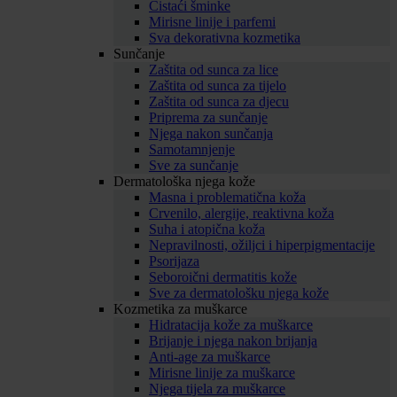
Čistaći šminke
Mirisne linije i parfemi
Sva dekorativna kozmetika
Sunčanje
Zaštita od sunca za lice
Zaštita od sunca za tijelo
Zaštita od sunca za djecu
Priprema za sunčanje
Njega nakon sunčanja
Samotamnjenje
Sve za sunčanje
Dermatološka njega kože
Masna i problematična koža
Crvenilo, alergije, reaktivna koža
Suha i atopična koža
Nepravilnosti, ožiljci i hiperpigmentacije
Psorijaza
Seboroični dermatitis kože
Sve za dermatološku njega kože
Kozmetika za muškarce
Hidratacija kože za muškarce
Brijanje i njega nakon brijanja
Anti-age za muškarce
Mirisne linije za muškarce
Njega tijela za muškarce