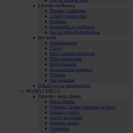
Sve za zdravlje žena
Zdravlje muškaraca
Prostata i mokrenje
Libido i spolna moć
Plodnost
Kozmetika za muškarce
Sve za zdravlje muškaraca
Bio kutak
Aromaterapija
Čajevi
Med i pčelinji proizvodi
Biljni suplementi
Biljni balzami
Homeopatski pripravci
Tinkture
Sav biokutak
Prikaži sve za samoliječenje
MAMA I DJECA
Zdravlje i njega djeteta
Njega djeteta
Vitamini i dodaci prehrani za djecu
Izbijanje zubića
Grčevi dojenčadi
Higijena nosića
Tjemenica