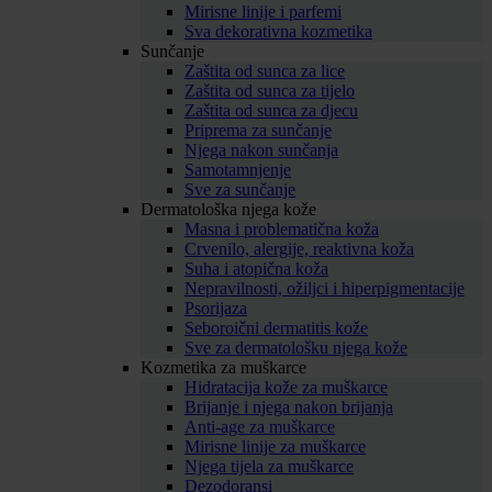
Mirisne linije i parfemi
Sva dekorativna kozmetika
Sunčanje
Zaštita od sunca za lice
Zaštita od sunca za tijelo
Zaštita od sunca za djecu
Priprema za sunčanje
Njega nakon sunčanja
Samotamnjenje
Sve za sunčanje
Dermatološka njega kože
Masna i problematična koža
Crvenilo, alergije, reaktivna koža
Suha i atopična koža
Nepravilnosti, ožiljci i hiperpigmentacije
Psorijaza
Seboroični dermatitis kože
Sve za dermatološku njega kože
Kozmetika za muškarce
Hidratacija kože za muškarce
Brijanje i njega nakon brijanja
Anti-age za muškarce
Mirisne linije za muškarce
Njega tijela za muškarce
Dezodoransi