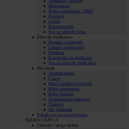
Trudnoća i dojenje
Menopauza
Bolne mjesečnice i PMS
Plodnost
Libido
Kontracepcija
Sve za zdravlje žena
Zdravlje muškaraca
Prostata i mokrenje
Libido i spolna moć
Plodnost
Kozmetika za muškarce
Sve za zdravlje muškaraca
Bio kutak
Aromaterapija
Čajevi
Med i pčelinji proizvodi
Biljni suplementi
Biljni balzami
Homeopatski pripravci
Tinkture
Sav biokutak
Prikaži sve za samoliječenje
MAMA I DJECA
Zdravlje i njega djeteta