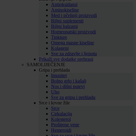
Antioksidansi
Aminokiseline
Med i pčelinji proizvodi
Biljni suplementi
Biljni balzami
Homeopatski proizvodi
Tinkture
Omega masne kiseline
Kolageni
Sve za zdravlje i ljepotu
Prikaži sve dodatke prehrani
SAMOLIJEČENJE
Gripa i prehlada
Imunitet
Bolno grlo i kašalj
Nos i dišni putevi
Uho
Sve za gripu i prehladu
Srce i krvne žile
Srce
Cirkulacija
Kolesterol
Proširene vene
Hemeroidi
Sve za srce i krvne žile