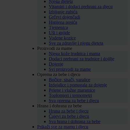
Njega djeteta
Vitamini i dodaci prehrani za djecu
Izbijanje zubića
Grčevi dojenčadi
Higijena nosića
Tjemenica
Uši i gnjide
Vodene kozice
Sve za zdravlje i njegu djeteta
Proizvodi za mame
Njega kože trudnica i mama
Dodaci prehrani za trudnice i dojilje
Dojenje
Svi proizvodi za mame
Oprema za bebe i djecu
Bočice, sisači, varalice
Izdajalice i pomagala za dojenje
Pelene i vlažne maramice
Toplomjeri i termometri
Sva oprema za bebe i djecu
Hrana i dohrana za bebe
Hrana za bebe i djecu
Čajevi za bebe i djecu
Sva hrana i dohrana za bebe
Prikaži sve za mamu i djecu