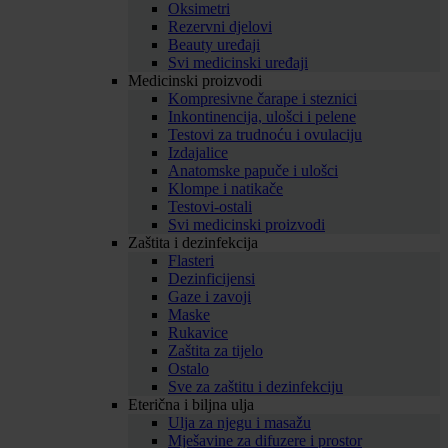
Oksimetri
Rezervni djelovi
Beauty uređaji
Svi medicinski uređaji
Medicinski proizvodi
Kompresivne čarape i steznici
Inkontinencija, ulošci i pelene
Testovi za trudnoću i ovulaciju
Izdajalice
Anatomske papuče i ulošci
Klompe i natikače
Testovi-ostali
Svi medicinski proizvodi
Zaštita i dezinfekcija
Flasteri
Dezinficijensi
Gaze i zavoji
Maske
Rukavice
Zaštita za tijelo
Ostalo
Sve za zaštitu i dezinfekciju
Eterična i biljna ulja
Ulja za njegu i masažu
Mješavine za difuzere i prostor