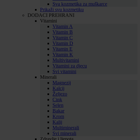
Sva kozmetika za muškarce
Prikaži svu kozmetiku
DODACI PREHRANI
Vitamini
Vitamin A
Vitamin B
Vitamin C
Vitamin D
Vitamin E
Vitamin K
Multivitamini
Vitamini za djecu
Svi vitamini
Minerali
Magnezij
Kalcij
Željezo
Cink
Selen
Bakar
Krom
Kalij
Multiminerali
Svi minerali
Zdravlje i ljepota