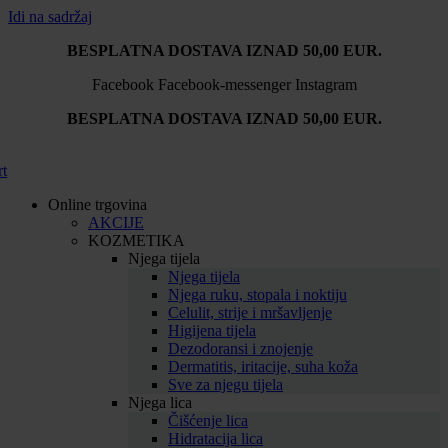
Idi na sadržaj
BESPLATNA DOSTAVA IZNAD 50,00 EUR.
Facebook
Facebook-messenger
Instagram
BESPLATNA DOSTAVA IZNAD 50,00 EUR.
rt
Online trgovina
AKCIJE
KOZMETIKA
Njega tijela
Njega tijela
Njega ruku, stopala i noktiju
Celulit, strije i mršavljenje
Higijena tijela
Dezodoransi i znojenje
Dermatitis, iritacije, suha koža
Sve za njegu tijela
Njega lica
Čišćenje lica
Hidratacija lica