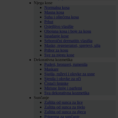
Njega kose
Normalna kosa
Masna kosa
Suha i oštećena kosa
Prhut
Osjetljivo vlasište
Obojana kosa i boje za kosu
Ispadanje kose
Seboroični dermatitis vlasišta
Maske, regeneratori, sprejevi, ulja
Pribor za kosu
Sve za njegu kose
Dekorativna kozmetika
Puderi, bronzeri, rumenila
Maskare
Sjajila, ruževi i olovke za usne
Sjenila i olovke za oči
Čistaći šminke
Mirisne linije i parfemi
Sva dekorativna kozmetika
Sunčanje
Zaštita od sunca za lice
Zaštita od sunca za tijelo
Zaštita od sunca za djecu
Priprema za sunčanje