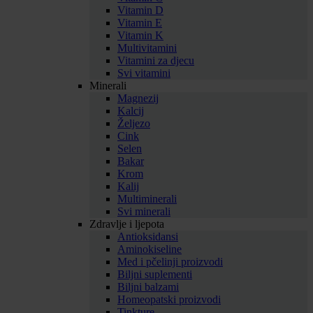
Vitamin D
Vitamin E
Vitamin K
Multivitamini
Vitamini za djecu
Svi vitamini
Minerali
Magnezij
Kalcij
Željezo
Cink
Selen
Bakar
Krom
Kalij
Multiminerali
Svi minerali
Zdravlje i ljepota
Antioksidansi
Aminokiseline
Med i pčelinji proizvodi
Biljni suplementi
Biljni balzami
Homeopatski proizvodi
Tinkture