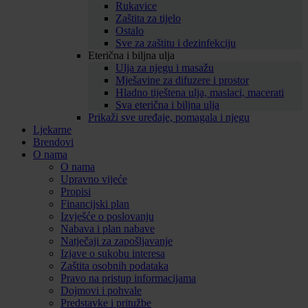
Rukavice
Zaštita za tijelo
Ostalo
Sve za zaštitu i dezinfekciju
Eterična i biljna ulja
Ulja za njegu i masažu
Mješavine za difuzere i prostor
Hladno tiještena ulja, maslaci, macerati
Sva eterična i biljna ulja
Prikaži sve uređaje, pomagala i njegu
Ljekarne
Brendovi
O nama
O nama
Upravno vijeće
Propisi
Financijski plan
Izvješće o poslovanju
Nabava i plan nabave
Natječaji za zapošljavanje
Izjave o sukobu interesa
Zaštita osobnih podataka
Pravo na pristup informacijama
Dojmovi i pohvale
Predstavke i pritužbe