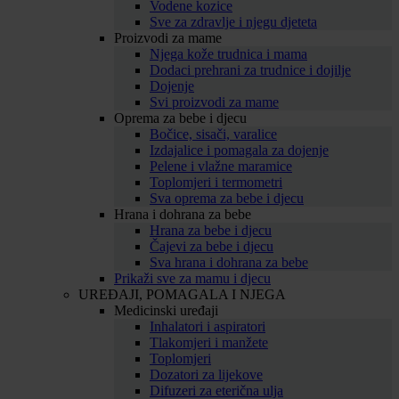
Vodene kozice
Sve za zdravlje i njegu djeteta
Proizvodi za mame
Njega kože trudnica i mama
Dodaci prehrani za trudnice i dojilje
Dojenje
Svi proizvodi za mame
Oprema za bebe i djecu
Bočice, sisači, varalice
Izdajalice i pomagala za dojenje
Pelene i vlažne maramice
Toplomjeri i termometri
Sva oprema za bebe i djecu
Hrana i dohrana za bebe
Hrana za bebe i djecu
Čajevi za bebe i djecu
Sva hrana i dohrana za bebe
Prikaži sve za mamu i djecu
UREĐAJI, POMAGALA I NJEGA
Medicinski uređaji
Inhalatori i aspiratori
Tlakomjeri i manžete
Toplomjeri
Dozatori za lijekove
Difuzeri za eterična ulja