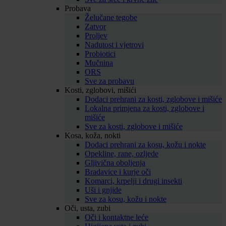
Probava
Želučane tegobe
Zatvor
Proljev
Nadutost i vjetrovi
Probiotici
Mučnina
ORS
Sve za probavu
Kosti, zglobovi, mišići
Dodaci prehrani za kosti, zglobove i mišiće
Lokalna primjena za kosti, zglobove i
mišiće
Sve za kosti, zglobove i mišiće
Kosa, koža, nokti
Dodaci prehrani za kosu, kožu i nokte
Opekline, rane, ozljede
Gljivična oboljenja
Bradavice i kurje oči
Komarci, krpelji i drugi insekti
Uši i gnjide
Sve za kosu, kožu i nokte
Oči, usta, zubi
Oči i kontaktne leće