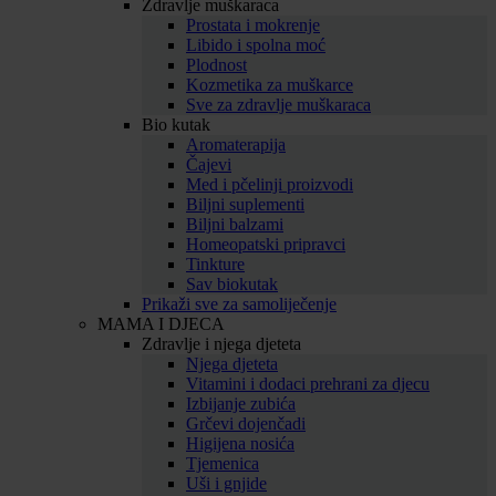
Zdravlje muškaraca
Prostata i mokrenje
Libido i spolna moć
Plodnost
Kozmetika za muškarce
Sve za zdravlje muškaraca
Bio kutak
Aromaterapija
Čajevi
Med i pčelinji proizvodi
Biljni suplementi
Biljni balzami
Homeopatski pripravci
Tinkture
Sav biokutak
Prikaži sve za samoliječenje
MAMA I DJECA
Zdravlje i njega djeteta
Njega djeteta
Vitamini i dodaci prehrani za djecu
Izbijanje zubića
Grčevi dojenčadi
Higijena nosića
Tjemenica
Uši i gnjide