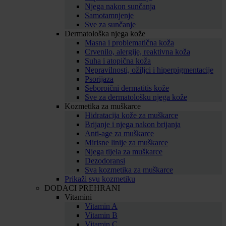
Njega nakon sunčanja
Samotamnjenje
Sve za sunčanje
Dermatološka njega kože
Masna i problematična koža
Crvenilo, alergije, reaktivna koža
Suha i atopična koža
Nepravilnosti, ožiljci i hiperpigmentacije
Psorijaza
Seboroični dermatitis kože
Sve za dermatološku njega kože
Kozmetika za muškarce
Hidratacija kože za muškarce
Brijanje i njega nakon brijanja
Anti-age za muškarce
Mirisne linije za muškarce
Njega tijela za muškarce
Dezodoransi
Sva kozmetika za muškarce
Prikaži svu kozmetiku
DODACI PREHRANI
Vitamini
Vitamin A
Vitamin B
Vitamin C