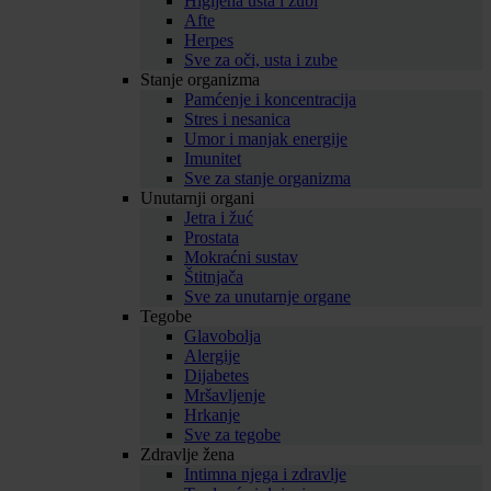
Higijena usta i zubi
Afte
Herpes
Sve za oči, usta i zube
Stanje organizma
Pamćenje i koncentracija
Stres i nesanica
Umor i manjak energije
Imunitet
Sve za stanje organizma
Unutarnji organi
Jetra i žuć
Prostata
Mokraćni sustav
Štitnjača
Sve za unutarnje organe
Tegobe
Glavobolja
Alergije
Dijabetes
Mršavljenje
Hrkanje
Sve za tegobe
Zdravlje žena
Intimna njega i zdravlje