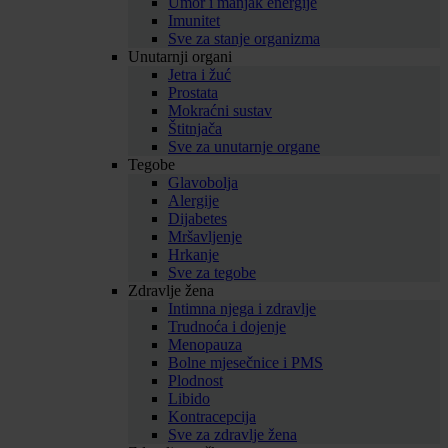
Umor i manjak energije
Imunitet
Sve za stanje organizma
Unutarnji organi
Jetra i žuć
Prostata
Mokraćni sustav
Štitnjača
Sve za unutarnje organe
Tegobe
Glavobolja
Alergije
Dijabetes
Mršavljenje
Hrkanje
Sve za tegobe
Zdravlje žena
Intimna njega i zdravlje
Trudnoća i dojenje
Menopauza
Bolne mjesečnice i PMS
Plodnost
Libido
Kontracepcija
Sve za zdravlje žena