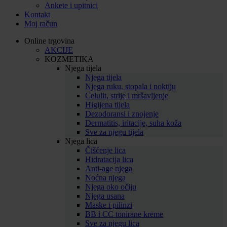
Ankete i upitnici
Kontakt
Moj račun
Online trgovina
AKCIJE
KOZMETIKA
Njega tijela
Njega tijela
Njega ruku, stopala i noktiju
Celulit, strije i mršavljenje
Higijena tijela
Dezodoransi i znojenje
Dermatitis, iritacije, suha koža
Sve za njegu tijela
Njega lica
Čišćenje lica
Hidratacija lica
Anti-age njega
Noćna njega
Njega oko očiju
Njega usana
Maske i pilinzi
BB i CC tonirane kreme
Sve za njegu lica