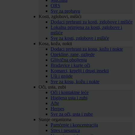
Mučnina
ORS
Sve za probavu
Kosti, zglobovi, mišići
Dodaci prehrani za kosti, zglobove i mišiće
Lokalna primjena za kosti, zglobove i
mišiće
Sve za kosti, zglobove i mišiće
Kosa, koža, nokti
Dodaci prehrani za kosu, kožu i nokte
Opekline, rane, ozljede
Gljivična oboljenja
Bradavice i kurje oči
Komarci, krpelji i drugi insekti
Uši i gnjide
Sve za kosu, kožu i nokte
Oči, usta, zubi
Oči i kontaktne leće
Higijena usta i zubi
Afte
Herpes
Sve za oči, usta i zube
Stanje organizma
Pamćenje i koncentracija
Stres i nesanica