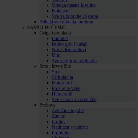
Omega masne kiseline
Kolageni
Sve za zdravlje i ljepotu
Prikaži sve dodatke prehrani
SAMOLIJEČENJE
Gripa i prehlada
Imunitet
Bolno grlo i kašalj
Nos i dišni putevi
Uho
Sve za gripu i prehladu
Srce i krvne žile
Srce
Cirkulacija
Kolesterol
Proširene vene
Hemeroidi
Sve za srce i krvne žile
Probava
Želučane tegobe
Zatvor
Proljev
Nadutost i vjetrovi
Probiotici