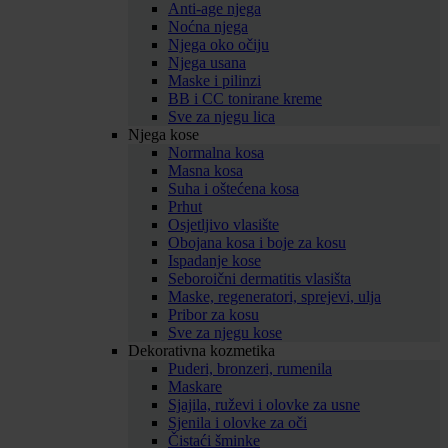
Anti-age njega
Noćna njega
Njega oko očiju
Njega usana
Maske i pilinzi
BB i CC tonirane kreme
Sve za njegu lica
Njega kose
Normalna kosa
Masna kosa
Suha i oštećena kosa
Prhut
Osjetljivo vlasište
Obojana kosa i boje za kosu
Ispadanje kose
Seboroični dermatitis vlasišta
Maske, regeneratori, sprejevi, ulja
Pribor za kosu
Sve za njegu kose
Dekorativna kozmetika
Puderi, bronzeri, rumenila
Maskare
Sjajila, ruževi i olovke za usne
Sjenila i olovke za oči
Čistaći šminke