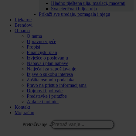
Hladno tiještena ulja, maslaci, macerati
Sva eterična i biljna ulja
Prikaži sve uređaje, pomagala i njegu
Ljekarne
Brendovi
O nama
O nama
Upravno vijeće
Propisi
Financijski plan
Izvješće o poslovanju
Nabava i plan nabave
Natječaji za zapošljavanje
Izjave o sukobu interesa
Zaštita osobnih podataka
Pravo na pristup informacijama
Dojmovi i pohvale
Predstavke i pritužbe
Ankete i upitnici
Kontakt
Moj račun
Pretraživanje...