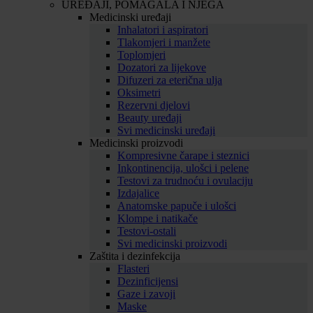
UREĐAJI, POMAGALA I NJEGA
Medicinski uređaji
Inhalatori i aspiratori
Tlakomjeri i manžete
Toplomjeri
Dozatori za lijekove
Difuzeri za eterična ulja
Oksimetri
Rezervni djelovi
Beauty uređaji
Svi medicinski uređaji
Medicinski proizvodi
Kompresivne čarape i steznici
Inkontinencija, ulošci i pelene
Testovi za trudnoću i ovulaciju
Izdajalice
Anatomske papuče i ulošci
Klompe i natikače
Testovi-ostali
Svi medicinski proizvodi
Zaštita i dezinfekcija
Flasteri
Dezinficijensi
Gaze i zavoji
Maske