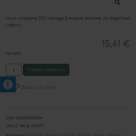
Izvor vitamina D3 i omega-3 masne kiseline za dojenčad
i djecu
15,61
€
Na zalihi
Dodaj u košaricu
Open toolbar
Dodaj u listu želja
EAN:
8606107509204
SKU (C šifra):
c021317
Babytol
Dodaci prehrani
Mama i djeca
Omega
,
,
,
Kategorije: