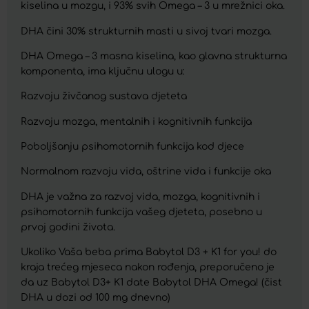
kiselina u mozgu, i 93% svih Omega – 3 u mrežnici oka.
DHA čini 30% strukturnih masti u sivoj tvari mozga.
DHA Omega – 3 masna kiselina, kao glavna strukturna
komponenta, ima ključnu ulogu u:
Razvoju živčanog sustava djeteta
Razvoju mozga, mentalnih i kognitivnih funkcija
Poboljšanju psihomotornih funkcija kod djece
Normalnom razvoju vida, oštrine vida i funkcije oka
DHA je važna za razvoj vida, mozga, kognitivnih i
psihomotornih funkcija vašeg djeteta, posebno u
prvoj godini života.
Ukoliko Vaša beba prima Babytol D3 + K1 for you! do
kraja trećeg mjeseca nakon rođenja, preporučeno je
da uz Babytol D3+ K1 date Babytol DHA Omega! (čist
DHA u dozi od 100 mg dnevno)