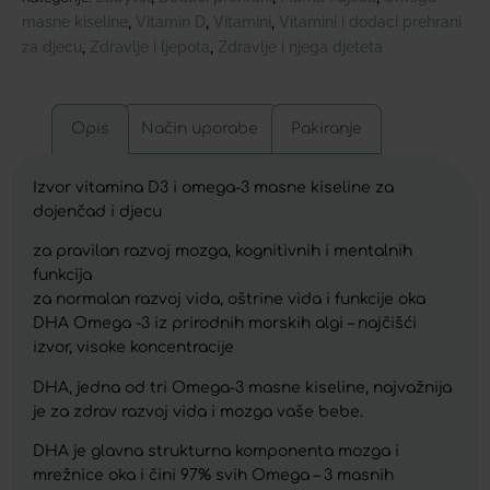
masne kiseline
Vitamin D
Vitamini
Vitamini i dodaci prehrani
,
,
,
za djecu
Zdravlje i ljepota
Zdravlje i njega djeteta
,
,
Opis
Način uporabe
Pakiranje
Izvor vitamina D3 i omega-3 masne kiseline za
dojenčad i djecu
za pravilan razvoj mozga, kognitivnih i mentalnih
funkcija
za normalan razvoj vida, oštrine vida i funkcije oka
DHA Omega -3 iz prirodnih morskih algi – najčišći
izvor, visoke koncentracije
DHA, jedna od tri Omega-3 masne kiseline, najvažnija
je za zdrav razvoj vida i mozga vaše bebe.
DHA je glavna strukturna komponenta mozga i
mrežnice oka i čini 97% svih Omega – 3 masnih