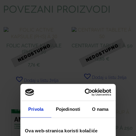
POVEZANI PROIZVODI
FOLIC ACTIVE KAPSULE
CENTRAVIT TABLETE Á 50
(PHS) Á 30
12,85
€
7,76
€
Dodaj u listu želja
Dodaj u listu želja
Pročitaj više
Pročitaj više
Privola
Pojedinosti
O nama
ALPENKRAFT SIRUP Á 250
Ova web-stranica koristi kolačiće
ML