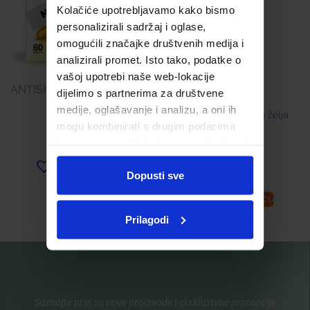
Kolačiće upotrebljavamo kako bismo
personalizirali sadržaj i oglase,
16,99
€
omogućili značajke društvenih medija i
analizirali promet. Isto tako, podatke o
vašoj upotrebi naše web-lokacije
ANTISKLERIN KAPSULE Á
dijelimo s partnerima za društvene
60
medije, oglašavanje i analizu, a oni ih
Dodaj u listu želja
mogu kombinirati s drugim podacima
14,00
€
koje ste im pružili ili koje su prikupili dok
ste upotrebljavali njihove usluge.
Dodaj u listu želja
Dopusti sve
Pročitaj više
Dodaj u košaricu
Prilagodi
Saznajte prvi za nove proizvode i ekskluzivne promocije