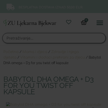
BESPLATNA DOSTAVA IZNAD 50,00 EUR.
0
Online 
Moj ra
Početna
/
Mama i djeca
/
Zdravlje i njega
djeteta
/
Vitamini i dodaci prehrani za djecu
/ Babytol
DHA omega + D3 for you twist off kapsule
BABYTOL DHA OMEGA + D3
FOR YOU TWIST OFF
KAPSULE