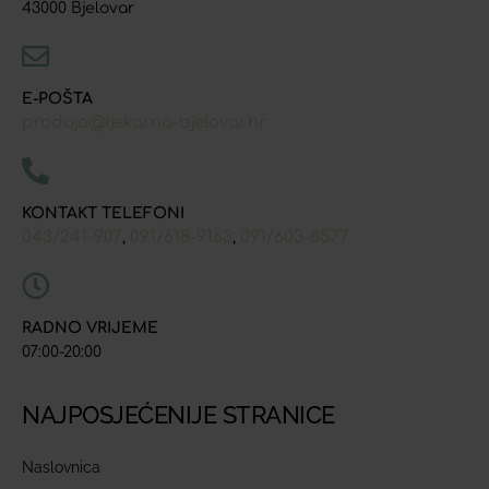
43000 Bjelovar
E-POŠTA
prodaja@ljekarna-bjelovar.hr
KONTAKT TELEFONI
043/241-907
091/618-9163
091/603-8577
,
,
RADNO VRIJEME
07:00-20:00
NAJPOSJEĆENIJE STRANICE
Naslovnica