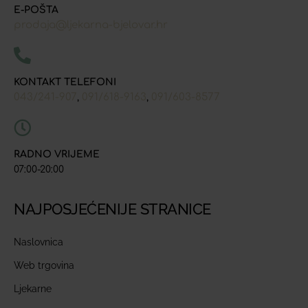
E-POŠTA
prodaja@ljekarna-bjelovar.hr
KONTAKT TELEFONI
043/241-907
091/618-9163
091/603-8577
,
,
RADNO VRIJEME
07:00-20:00
NAJPOSJEĆENIJE STRANICE
Naslovnica
Web trgovina
Ljekarne