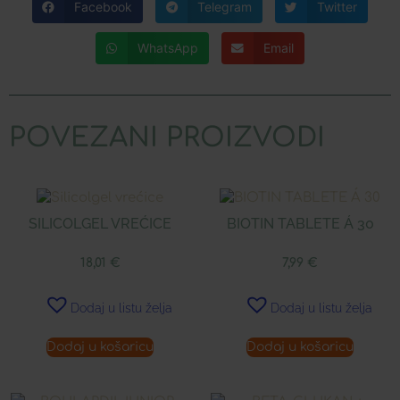
Facebook
Telegram
Twitter
WhatsApp
Email
POVEZANI PROIZVODI
SILICOLGEL VREĆICE
BIOTIN TABLETE Á 30
18,01
€
7,99
€
Dodaj u listu želja
Dodaj u listu želja
Dodaj u košaricu
Dodaj u košaricu