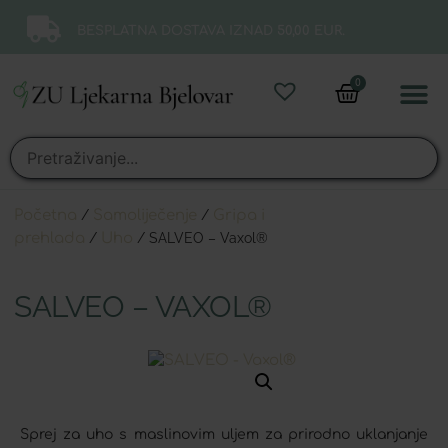
BESPLATNA DOSTAVA IZNAD 50,00 EUR.
0
Online 
Moj ra
Početna
/
Samoliječenje
/
Gripa i
prehlada
/
Uho
/ SALVEO – Vaxol®
SALVEO – VAXOL®
Sprej za uho s maslinovim uljem za prirodno uklanjanje