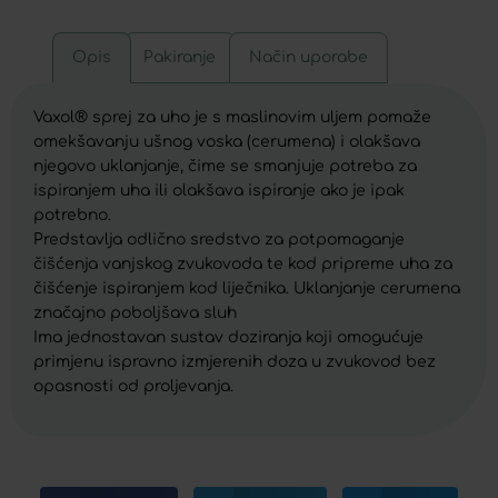
Opis
Pakiranje
Način uporabe
Vaxol® sprej za uho je s maslinovim uljem pomaže
omekšavanju ušnog voska (cerumena) i olakšava
njegovo uklanjanje, čime se smanjuje potreba za
ispiranjem uha ili olakšava ispiranje ako je ipak
potrebno.
Predstavlja odlično sredstvo za potpomaganje
čišćenja vanjskog zvukovoda te kod pripreme uha za
čišćenje ispiranjem kod liječnika. Uklanjanje cerumena
značajno poboljšava sluh
Ima jednostavan sustav doziranja koji omogućuje
primjenu ispravno izmjerenih doza u zvukovod bez
opasnosti od proljevanja.