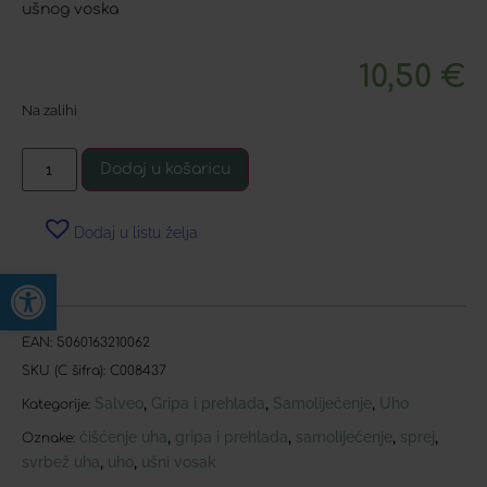
ušnog voska
10,50
€
Na zalihi
Dodaj u košaricu
Dodaj u listu želja
Open toolbar
EAN:
5060163210062
SKU (C šifra):
C008437
Salveo
Gripa i prehlada
Samoliječenje
Uho
,
,
,
Kategorije:
čišćenje uha
gripa i prehlada
samoliječenje
sprej
,
,
,
,
Oznake:
svrbež uha
uho
ušni vosak
,
,