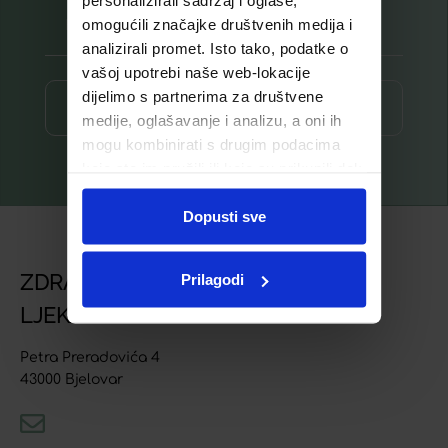
personalizirali sadržaj i oglase,
omogućili značajke društvenih medija i
analizirali promet. Isto tako, podatke o
vašoj upotrebi naše web-lokacije
dijelimo s partnerima za društvene
Prijava ⟶
medije, oglašavanje i analizu, a oni ih
mogu kombinirati s drugim podacima
koje ste im pružili ili koje su prikupili dok
ste upotrebljavali njihove usluge.
Dopusti sve
ZDRAVSTVENA USTANOVA
Prilagodi
LJEKARNA BJELOVAR
Petra Preradovića 4
43000 Bjelovar