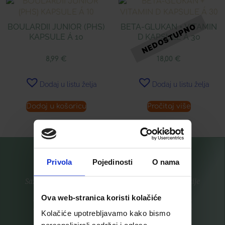
BOULARDII JUNIOR (PHS)
BETA-GLUKAN + VITAMIN
KAPSULE Á 10
D KAPSULE Á 30
8,99
€
18,00
€
Dodaj u listu želja
Dodaj u listu želja
Dodaj u košaricu
Pročitaj više
Privola
Pojedinosti
O nama
Saznajte prvi za nove proizvode i ekskluzivne promocije
Ova web-stranica koristi kolačiće
Prijavite se na listu za novosti
Kolačiće upotrebljavamo kako bismo