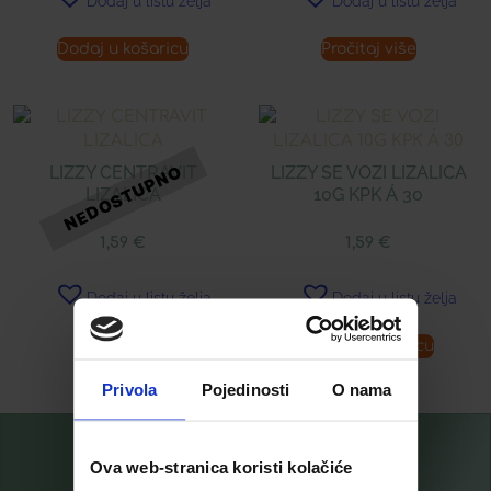
Dodaj u listu želja
Dodaj u listu želja
Dodaj u košaricu
Pročitaj više
LIZZY CENTRAVIT
LIZZY SE VOZI LIZALICA
LIZALICA
10G KPK Á 30
1,59
€
1,59
€
Dodaj u listu želja
Dodaj u listu želja
Pročitaj više
Dodaj u košaricu
Privola
Pojedinosti
O nama
Ova web-stranica koristi kolačiće