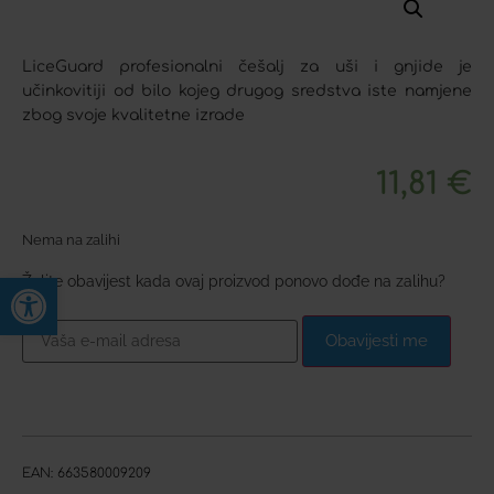
LiceGuard profesionalni češalj za uši i gnjide je
učinkovitiji od bilo kojeg drugog sredstva iste namjene
zbog svoje kvalitetne izrade
11,81
€
Nema na zalihi
Open toolbar
Želite obavijest kada ovaj proizvod ponovo dođe na zalihu?
Obavijesti me
EAN:
663580009209