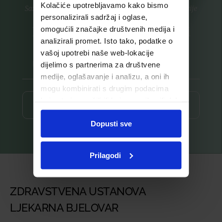
Kolačiće upotrebljavamo kako bismo
Saznajte prvi za nove proizvode i ekskluzivne promocije
personalizirali sadržaj i oglase,
Prijavite se na listu za novosti
omogućili značajke društvenih medija i
analizirali promet. Isto tako, podatke o
vašoj upotrebi naše web-lokacije
dijelimo s partnerima za društvene
medije, oglašavanje i analizu, a oni ih
mogu kombinirati s drugim podacima
koje ste im pružili ili koje su prikupili dok
Prijava ⟶
ste upotrebljavali njihove usluge.
Dopusti sve
Prilagodi
ZDRAVSTVENA USTANOVA
LJEKARNA BJELOVAR