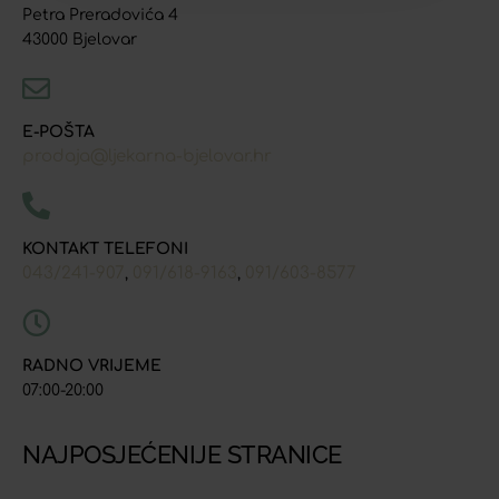
Petra Preradovića 4
43000 Bjelovar
E-POŠTA
prodaja@ljekarna-bjelovar.hr
KONTAKT TELEFONI
043/241-907
091/618-9163
091/603-8577
,
,
RADNO VRIJEME
07:00-20:00
NAJPOSJEĆENIJE STRANICE