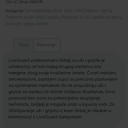
SKU (C šifra):
c006978
Samoliječenje
Kosa, koža, nokti
Mama i djeca
,
,
,
Kategorije:
Preparati protiv ušiju i gnjida
Preparati za uši i gnjide za djecu
,
,
Zdravlje i njega djeteta
Opis
Pakiranje
LiceGuard profesionalni češalj za uši i gnjide je
učinkovitiji od bilo kojeg drugog sredstva iste
namjene zbog svoje kvalitetne izrade. Čvrsti metalni,
anti-korozivni, zaobljeni zupci su precizno postavljeni
sa optimalnim razmakom da ne propuštaju uši i
gnjide za razliku od sličnih češljeva. Kvalitetan, čvrst
proizvod bez pora za potencijalno skupljanje
nečistoće, češljalj je moguće prati u kipućoj vodi. Za
iščešljavanje uši i gnjida iz kose češalj je idealan u
kombinaciji s LiceGuard šamponom.