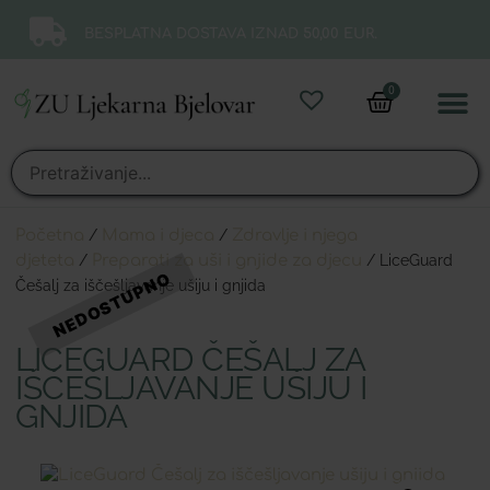
BESPLATNA DOSTAVA IZNAD 50,00 EUR.
0
Online 
Moj ra
Početna
/
Mama i djeca
/
Zdravlje i njega
djeteta
/
Preparati za uši i gnjide za djecu
/ LiceGuard
Češalj za iščešljavanje ušiju i gnjida
LICEGUARD ČEŠALJ ZA
IŠČEŠLJAVANJE UŠIJU I
GNJIDA