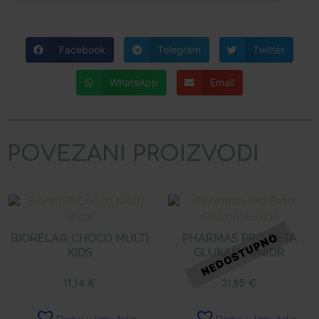
Facebook
Telegram
Twitter
WhatsApp
Email
POVEZANI PROIZVODI
BIORELA® CHOCO MULTI
PHARMAS PRO BETA
KIDS
GLUKAN JUNIOR
11,14
€
31,85
€