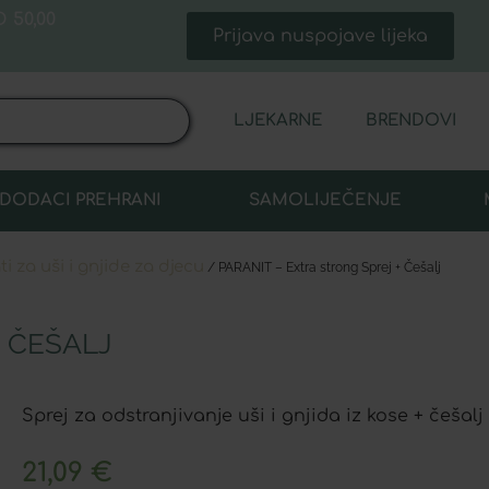
 50,00
Prijava nuspojave lijeka
LJEKARNE
BRENDOVI
DODACI PREHRANI
SAMOLIJEČENJE
i za uši i gnjide za djecu
/ PARANIT – Extra strong Sprej + Češalj
+ ČEŠALJ
Sprej za odstranjivanje uši i gnjida iz kose + češalj
21,09
€