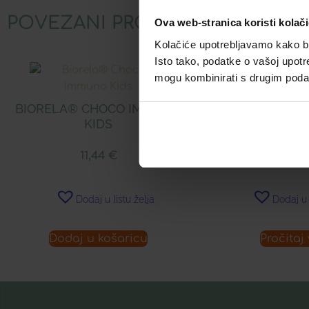
POVEZANI PROIZVODI
Ova web-stranica koristi kolač
Kolačiće upotrebljavamo kako bis
Isto tako, podatke o vašoj upotr
mogu kombinirati s drugim podacim
BIORELA® CHOCO IMMUNO
FITOBALM BALZ
KIDS
50 M
11,44
€
10,30
Dodaj u listu želja
Dodaj u 
Dodaj u košaricu
Pročitaj 