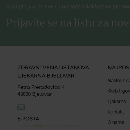
Saznajte prvi za nove proizvode i ekskluzivne promoc
Prijavite se na listu za nov
ZDRAVSTVENA USTANOVA
NAJPOS
LJEKARNA BJELOVAR
Naslovnic
Petra Preradovića 4
Web trgov
43000 Bjelovar
Ljekarne
Kontakt
E-POŠTA
O nama
prodaja@ljekarna-bjelovar.hr