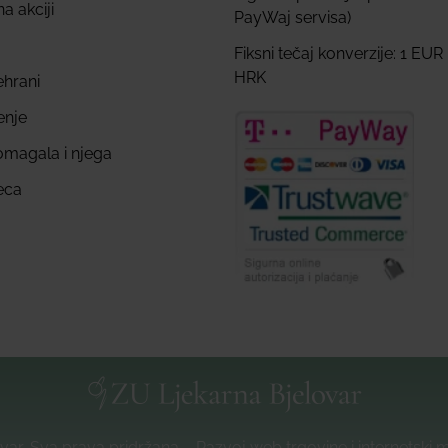
a akciji
PayWaj servisa)
Fiksni tečaj konverzije: 1 EUR
HRK
ehrani
enje
omagala i njega
eca
var, Sva prava pridržana – Razvoj web trgovine i internetski 