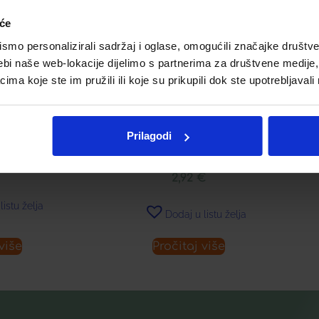
iće
mo personalizirali sadržaj i oglase, omogućili značajke društveni
ebi naše web-lokacije dijelimo s partnerima za društvene medije, 
a koje ste im pružili ili koje su prikupili dok ste upotrebljavali
AMIČNI GEL
L
LIZZY VITASIP VITAMIN C,
Prilagodi
KALCIJ, CINK SLAMKE Á 7
€
2,92
€
listu želja
Dodaj u listu želja
više
Pročitaj više