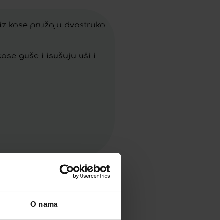
i iz kose pružaju dvostruko
kose guše i isušuju uši i
O nama