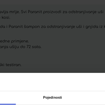
vlja mrlje. Svi Paranit proizvodi za odstranjivanje uš
 kosi.
njida i Paranit šampon za odstranjivanje uši i gnjida iz 
jedne primjene.
anja ušiju do 72 sata.
ki testiran.
Telegram
Twitter
WhatsApp
Email
Pojedinosti