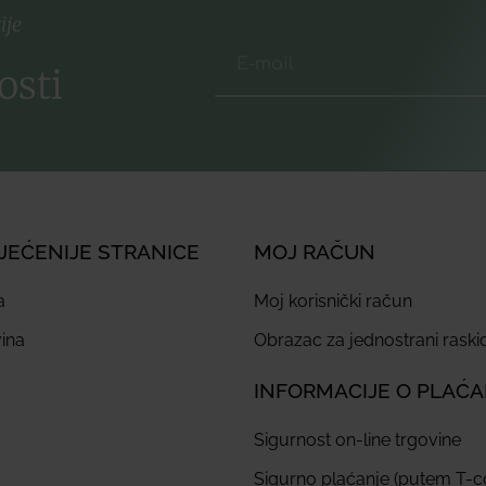
ije
osti
JEĆENIJE STRANICE
MOJ RAČUN
a
Moj korisnički račun
ina
Obrazac za jednostrani rask
INFORMACIJE O PLAĆ
Sigurnost on-line trgovine
Sigurno plaćanje (putem T-