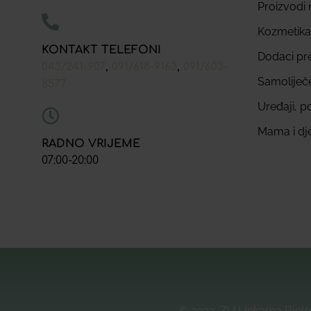
Proizvodi n
Kozmetika
KONTAKT TELEFONI
Dodaci pr
,
,
043/241-907
091/618-9163
091/603-
Samoliječ
8577
Uređaji, p
Mama i dj
RADNO VRIJEME
07:00-20:00
© 2023. ZU Ljekarna Bjelo