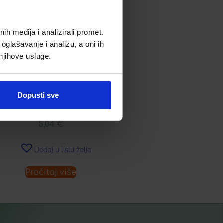
h medija i analizirali promet.
oglašavanje i analizu, a oni ih
 njihove usluge.
LIZZY TEKUĆI DODATAK
Dopusti sve
PREHRANI BIJELI SLJEZ
5,04
€
Dodaj u listu želja
Pročitaj više