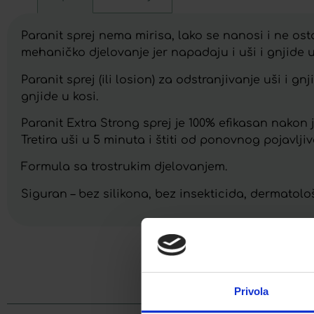
Paranit sprej nema mirisa, lako se nanosi i ne osta
mehaničko djelovanje jer napadaju i uši i gnjide u
Paranit sprej (ili losion) za odstranjivanje uši i g
gnjide u kosi.
Paranit Extra Strong sprej je 100% efikasan nakon 
Tretira uši u 5 minuta i štiti od ponovnog pojavljiv
Formula sa trostrukim djelovanjem.
Siguran – bez silikona, bez insekticida, dermatološ
Facebook
Privola