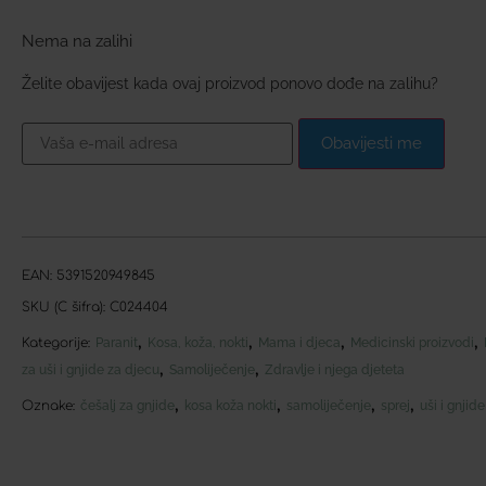
Nema na zalihi
Želite obavijest kada ovaj proizvod ponovo dođe na zalihu?
Obavijesti me
EAN:
5391520949845
SKU (C šifra):
C024404
,
,
,
,
Kategorije:
Paranit
Kosa, koža, nokti
Mama i djeca
Medicinski proizvodi
,
,
za uši i gnjide za djecu
Samoliječenje
Zdravlje i njega djeteta
,
,
,
,
Oznake:
češalj za gnjide
kosa koža nokti
samoliječenje
sprej
uši i gnjide