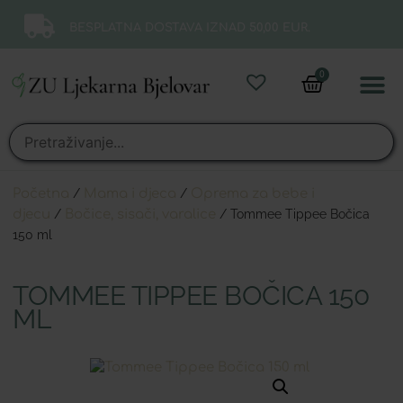
BESPLATNA DOSTAVA IZNAD 50,00 EUR.
0
Online 
Moj ra
Početna
/
Mama i djeca
/
Oprema za bebe i
djecu
/
Bočice, sisači, varalice
/ Tommee Tippee Bočica
150 ml
TOMMEE TIPPEE BOČICA 150
ML