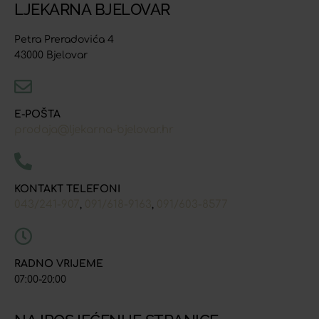
LJEKARNA BJELOVAR
Petra Preradovića 4
43000 Bjelovar
E-POŠTA
prodaja@ljekarna-bjelovar.hr
KONTAKT TELEFONI
043/241-907
091/618-9163
091/603-8577
,
,
RADNO VRIJEME
07:00-20:00