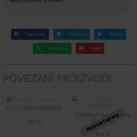
može otpuštati u mlijeko.
Facebook
Telegram
Twitter
WhatsApp
Email
POVEZANI PROIZVODI
MULTI-MAM KOMPRESE
FITOBALM BALZAMIČNI
GEL 50 ML
18,27
€
10,30
€