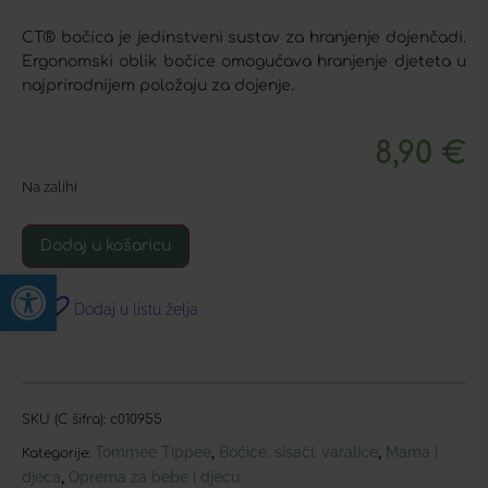
CT® bočica je jedinstveni sustav za hranjenje dojenčadi.
Ergonomski oblik bočice omogućava hranjenje djeteta u
najprirodnijem položaju za dojenje.
8,90
€
Na zalihi
Dodaj u košaricu
Open toolbar
Dodaj u listu želja
SKU (C šifra):
c010955
Tommee Tippee
Bočice, sisači, varalice
Mama i
,
,
Kategorije:
djeca
Oprema za bebe i djecu
,