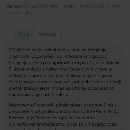
bočica
bočice sisači varalice
mama i djeca
oprema
,
,
,
Oznake:
za bebe i djecu
Opis
Pakiranje
CTN® bočica je jedinstveni sustav za hranjenje
dojenčadi. Ergonomski oblik bočice omogućava
hranjenje djeteta u najprirodnijem položaju za dojenje.
Silikonska duda s naborima i fleksibilnim vrhom je
mekana i poprima toplinu i mekoću majčinih grudi.
Duda ima posebno dizajniran „anti-colic“ otvor za bolji
protok zraka tijekom hranjenja i manju opasnost od
nastanaka dojenačkih kolika.
Napomena: Proizvodi iz linije closer to nature® nisu
proizvedeni od polikarbonata i ne sadrže bisfenol A.
Bisfenol A je štetan sastojak koji se nalazi u
polikarbonatnim bočicama, a koji se pri zagrijavanju