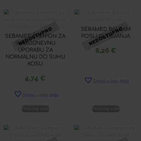
SEBAMED BALZAM
SEBAMED ŠAMPON ZA
POSLIJE BRIJANJA
SVAKODNEVNU
6,26
€
UPORABU ZA
NORMALNU DO SUHU
KOSU
4,74
€
Dodaj u listu želja
Dodaj u listu želja
Pročitaj više
Pročitaj više