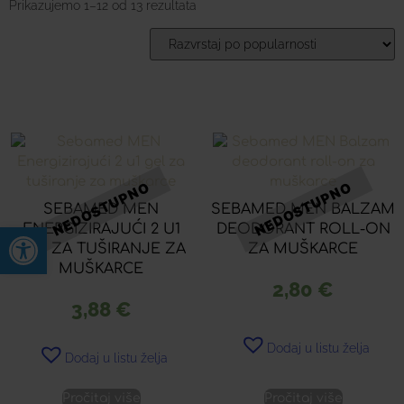
Prikazujemo 1–12 od 13 rezultata
SEBAMED MEN
SEBAMED MEN BALZAM
Open toolbar
ENERGIZIRAJUĆI 2 U1
DEODORANT ROLL-ON
GEL ZA TUŠIRANJE ZA
ZA MUŠKARCE
MUŠKARCE
2,80
€
3,88
€
Dodaj u listu želja
Dodaj u listu želja
Pročitaj više
Pročitaj više