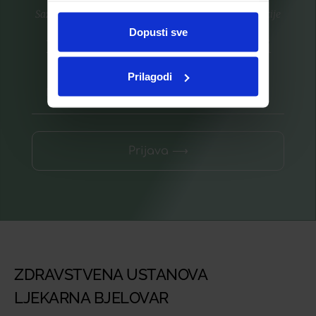
Saznajte prvi za nove proizvode i ekskluzivne promocije
ste upotrebljavali njihove usluge.
Dopusti sve
Prijavite se na listu za novosti
Prilagodi
Prijava ⟶
ZDRAVSTVENA USTANOVA
LJEKARNA BJELOVAR