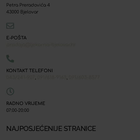
Petra Preradovića 4
43000 Bjelovar
E-POŠTA
prodaja@ljekarna-bjelovar.hr
KONTAKT TELEFONI
043/241-907
091/618-9163
091/603-8577
,
,
RADNO VRIJEME
07:00-20:00
NAJPOSJEĆENIJE STRANICE