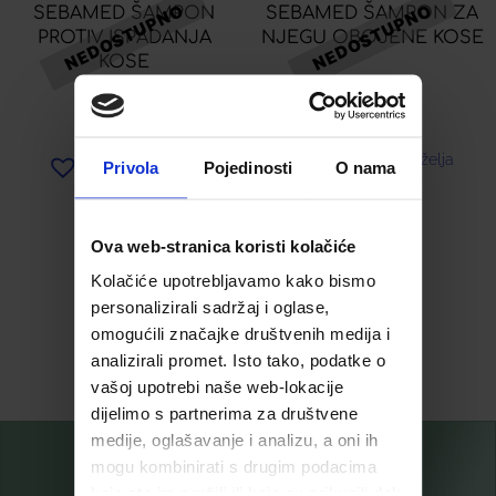
SEBAMED ŠAMPON
SEBAMED ŠAMPON ZA
PROTIV ISPADANJA
NJEGU OBOJENE KOSE
KOSE
5,18
€
5,18
€
Dodaj u listu želja
Privola
Pojedinosti
O nama
Dodaj u listu želja
Pročitaj više
Pročitaj više
Ova web-stranica koristi kolačiće
Kolačiće upotrebljavamo kako bismo
personalizirali sadržaj i oglase,
1
2
→
omogućili značajke društvenih medija i
analizirali promet. Isto tako, podatke o
vašoj upotrebi naše web-lokacije
dijelimo s partnerima za društvene
medije, oglašavanje i analizu, a oni ih
mogu kombinirati s drugim podacima
koje ste im pružili ili koje su prikupili dok