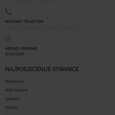
prodaja@ljekarna-bjelovar.hr
KONTAKT TELEFONI
043/241-907
091/618-9163
091/603-8577
,
,
RADNO VRIJEME
07:00-20:00
NAJPOSJEĆENIJE STRANICE
Naslovnica
Web trgovina
Ljekarne
Kontakt