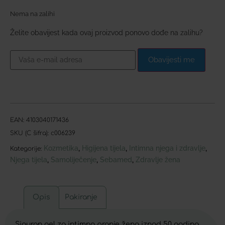
Nema na zalihi
Želite obavijest kada ovaj proizvod ponovo dođe na zalihu?
Obavijesti me
EAN:
4103040171436
SKU (C šifra):
c006239
Kozmetika
Higijena tijela
Intimna njega i zdravlje
,
,
,
Kategorije:
Njega tijela
Samoliječenje
Sebamed
Zdravlje žena
,
,
,
Opis
Pakiranje
Siguran gel za intimno pranje žena iznad 50 godina.