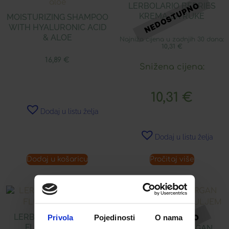
LERBOLARIO BERRIES
KREMA ZA RUKE
MOISTURIZING SHAMPOO
WITH HYALURONIC ACID
& ALOE
Najniža cijena u zadnjih 30 dana:
10,31
€
16,89
€
Snižena cijena:
10,31
€
Dodaj u listu želja
Dodaj u listu želja
Dodaj u košaricu
Pročitaj više
LERBOLARIO BERRIES
Privola
Pojedinosti
O nama
FLUID ZA TIJELO
LERBOLARIO ARGAN