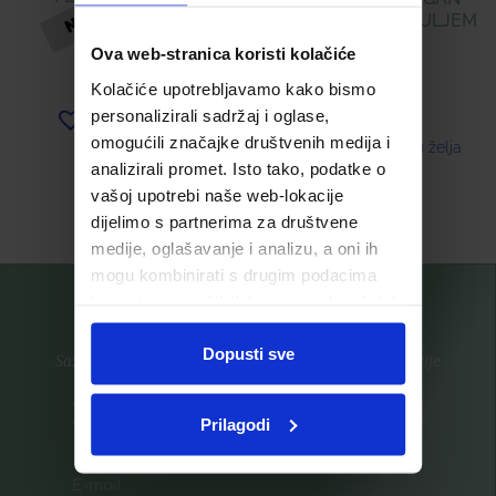
KREMA ZA LICE S ULJEM
ARGANA
21,33
€
Ova web-stranica koristi kolačiće
Kolačiće upotrebljavamo kako bismo
33,73
€
personalizirali sadržaj i oglase,
Dodaj u listu želja
omogućili značajke društvenih medija i
Dodaj u listu želja
analizirali promet. Isto tako, podatke o
vašoj upotrebi naše web-lokacije
Pročitaj više
Pročitaj više
dijelimo s partnerima za društvene
medije, oglašavanje i analizu, a oni ih
mogu kombinirati s drugim podacima
koje ste im pružili ili koje su prikupili dok
ste upotrebljavali njihove usluge.
Dopusti sve
Saznajte prvi za nove proizvode i ekskluzivne promocije
Prijavite se na listu za novosti
Prilagodi