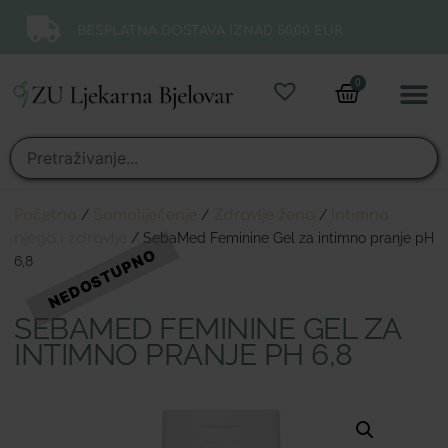
BESPLATNA DOSTAVA IZNAD 50,00 EUR.
0
Online 
Moj ra
Početna
/
Samoliječenje
/
Zdravlje žena
/
Intimna
njega i zdravlje
/ SebaMed Feminine Gel za intimno pranje pH
6,8
SEBAMED FEMININE GEL ZA
INTIMNO PRANJE PH 6,8