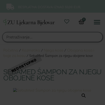
BESPLATNA DOSTAVA IZNAD 50,00 EUR.
0
Online 
Moj ra
Početna
/
Kozmetika
/
Njega kose
/
Obojana kosa i
boje za kosu
/ SebaMed Šampon za njegu obojene kose
SEBAMED ŠAMPON ZA NJEGU
OBOJENE KOSE