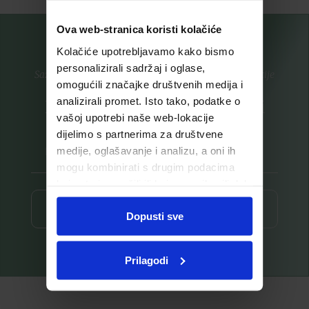
Ova web-stranica koristi kolačiće
Kolačiće upotrebljavamo kako bismo
personalizirali sadržaj i oglase,
Saznajte prvi za nove proizvode i ekskluzivne promocije
omogućili značajke društvenih medija i
analizirali promet. Isto tako, podatke o
Prijavite se na listu za novosti
vašoj upotrebi naše web-lokacije
dijelimo s partnerima za društvene
medije, oglašavanje i analizu, a oni ih
mogu kombinirati s drugim podacima
koje ste im pružili ili koje su prikupili dok
ste upotrebljavali njihove usluge.
Prijava ⟶
Dopusti sve
Prilagodi