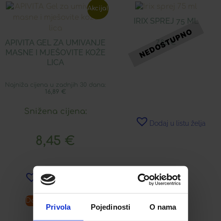
Akcija!
IRIX SPREJ 75 ML
APIVITA GEL ZA UMIVANJE
7,86
€
MASNE I MJEŠOVITE KOŽE
LICA
Najniža cijena u zadnjih 30 dana:
16,89
€
Snižena cijena:
Dodaj u listu želja
8,45
€
Dodaj u listu želja
Dodaj u košaricu
Pročitaj više
Privola
Pojedinosti
O nama