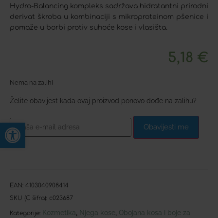
Hydro-Balancing kompleks sadržava hidratantni prirodni
derivat škroba u kombinaciji s mikroproteinom pšenice i
pomaže u borbi protiv suhoće kose i vlasišta.
5,18
€
Nema na zalihi
Želite obavijest kada ovaj proizvod ponovo dođe na zalihu?
Open toolbar
Obavijesti me
EAN:
4103040908414
SKU (C šifra):
c023687
Kozmetika
Njega kose
Obojana kosa i boje za
,
,
Kategorije: