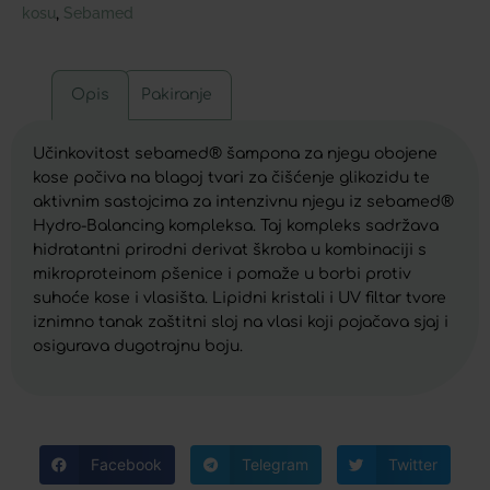
kosu
Sebamed
,
Opis
Pakiranje
Učinkovitost sebamed® šampona za njegu obojene
kose počiva na blagoj tvari za čišćenje glikozidu te
aktivnim sastojcima za intenzivnu njegu iz sebamed®
Hydro-Balancing kompleksa. Taj kompleks sadržava
hidratantni prirodni derivat škroba u kombinaciji s
mikroproteinom pšenice i pomaže u borbi protiv
suhoće kose i vlasišta. Lipidni kristali i UV filtar tvore
iznimno tanak zaštitni sloj na vlasi koji pojačava sjaj i
osigurava dugotrajnu boju.
Facebook
Telegram
Twitter