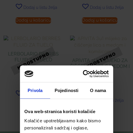
Dodaj u listu želja
Dodaj u listu želja
Dodaj u košaricu
Dodaj u košaricu
LERBOLARIO BERRIES
FLUID ZA TIJELO
APIVITA 3U1 MLIJEKO ZA
ČIŠĆENJE LICA S MEDOM I
KAMILICOM
21,33
€
16,89
€
Privola
Pojedinosti
O nama
Dodaj u listu želja
Dodaj u listu želja
Ova web-stranica koristi kolačiće
Pročitaj više
Pročitaj više
Kolačiće upotrebljavamo kako bismo
personalizirali sadržaj i oglase,