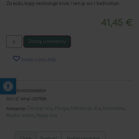
Za kožu kojoj nedostaje kisik i ten je siv i beživotan.
41,45
€
Dodaj u košaricu
Dodaj u listu želja
Open toolbar
EAN:
3540550008059
SKU (C šifra):
c027308
Čišćenje lica
Filorga
Hidratacija lica
Kozmetika
,
,
,
,
Kategorije:
Maske i pilinzi
Njega lica
,
Opis
Sastojci
Način uporabe