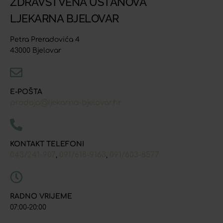
ZDRAVSTVENA USTANOVA
LJEKARNA BJELOVAR
Petra Preradovića 4
43000 Bjelovar
E-POŠTA
prodaja@ljekarna-bjelovar.hr
KONTAKT TELEFONI
043/241-907
091/618-9163
091/603-8577
,
,
RADNO VRIJEME
07:00-20:00