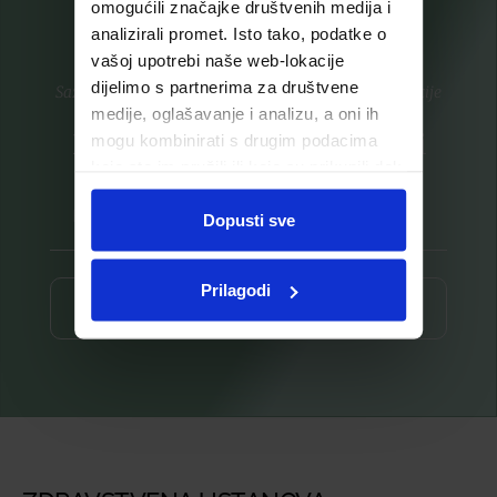
omogućili značajke društvenih medija i
analizirali promet. Isto tako, podatke o
vašoj upotrebi naše web-lokacije
dijelimo s partnerima za društvene
Saznajte prvi za nove proizvode i ekskluzivne promocije
medije, oglašavanje i analizu, a oni ih
Prijavite se na listu za novosti
mogu kombinirati s drugim podacima
koje ste im pružili ili koje su prikupili dok
ste upotrebljavali njihove usluge.
Dopusti sve
Prilagodi
Prijava ⟶