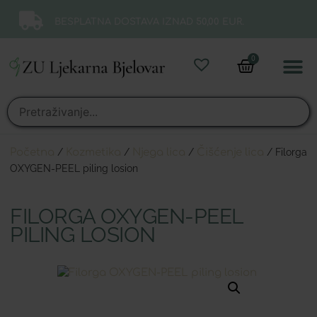
BESPLATNA DOSTAVA IZNAD 50,00 EUR.
0
Online 
Moj ra
Početna
/
Kozmetika
/
Njega lica
/
Čišćenje lica
/ Filorga
OXYGEN-PEEL piling losion
FILORGA OXYGEN-PEEL
PILING LOSION