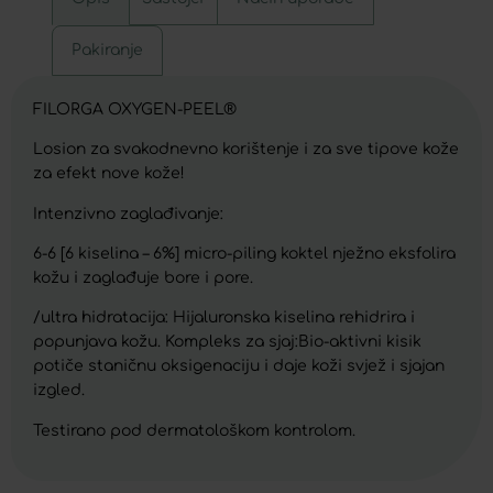
Pakiranje
FILORGA OXYGEN-PEEL®
Losion za svakodnevno korištenje i za sve tipove kože
za efekt nove kože!
Intenzivno zaglađivanje:
6-6 [6 kiselina – 6%] micro-piling koktel nježno eksfolira
kožu i zaglađuje bore i pore.
/ultra hidratacija: Hijaluronska kiselina rehidrira i
popunjava kožu. Kompleks za sjaj:Bio-aktivni kisik
potiče staničnu oksigenaciju i daje koži svjež i sjajan
izgled.
Testirano pod dermatološkom kontrolom.