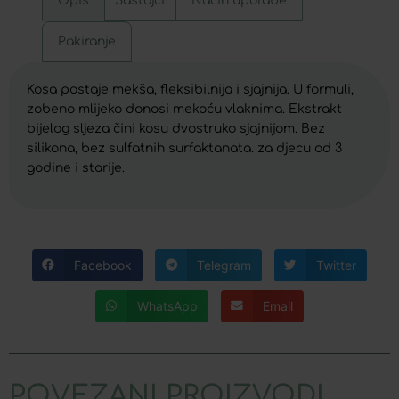
Opis
Sastojci
Način uporabe
Pakiranje
Kosa postaje mekša, fleksibilnija i sjajnija. U formuli,
zobeno mlijeko donosi mekoću vlaknima. Ekstrakt
bijelog sljeza čini kosu dvostruko sjajnijom. Bez
silikona, bez sulfatnih surfaktanata. za djecu od 3
godine i starije.
Facebook
Telegram
Twitter
WhatsApp
Email
POVEZANI PROIZVODI