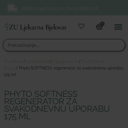
BESPLATNA DOSTAVA IZNAD 50,00 EUR.
0
Online 
Moj ra
Početna
/
Kozmetika
/
Njega kose
/
Normalna
kosa
/ Phyto SOFTNESS regenerator za svakodnevnu uporabu
175 ml
PHYTO SOFTNESS
REGENERATOR ZA
SVAKODNEVNU UPORABU
175 ML