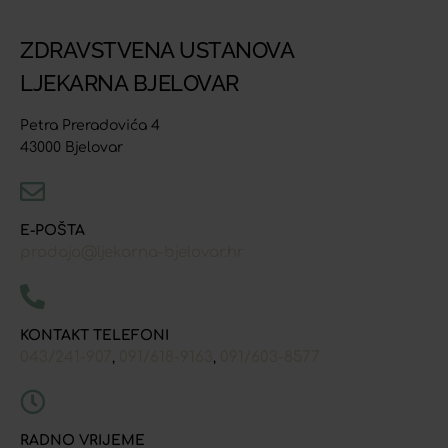
ZDRAVSTVENA USTANOVA
LJEKARNA BJELOVAR
Petra Preradovića 4
43000 Bjelovar
E-POŠTA
prodaja@ljekarna-bjelovar.hr
KONTAKT TELEFONI
043/241-907
091/618-9163
091/603-8577
,
,
RADNO VRIJEME