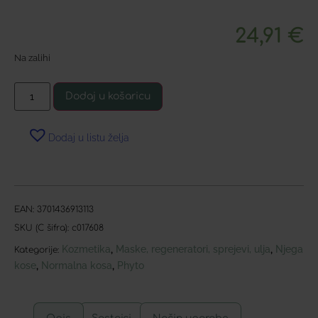
24,91
€
Na zalihi
Dodaj u košaricu
Dodaj u listu želja
EAN:
3701436913113
SKU (C šifra):
c017608
Kozmetika
Maske, regeneratori, sprejevi, ulja
Njega
,
,
Kategorije:
kose
Normalna kosa
Phyto
,
,