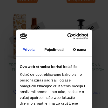
Pročitaj više
Dodaj u košaricu
Privola
Pojedinosti
O nama
LERBOLARIO BERRIES
APIVITA MICELARNA
Ova web-stranica koristi kolačiće
FLUID ZA TIJELO
VODA S RUŽOM I MEDOM
Kolačiće upotrebljavamo kako bismo
personalizirali sadržaj i oglase,
21,33
€
15,31
€
omogućili značajke društvenih medija i
analizirali promet. Isto tako, podatke o
Dodaj u listu želja
Dodaj u listu želja
vašoj upotrebi naše web-lokacije
dijelimo s partnerima za društvene
Pročitaj više
Pročitaj više