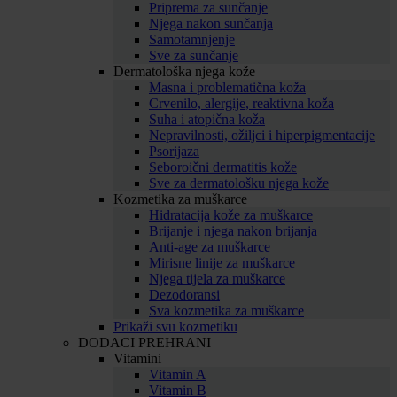
Priprema za sunčanje
Njega nakon sunčanja
Samotamnjenje
Sve za sunčanje
Dermatološka njega kože
Masna i problematična koža
Crvenilo, alergije, reaktivna koža
Suha i atopična koža
Nepravilnosti, ožiljci i hiperpigmentacije
Psorijaza
Seboroični dermatitis kože
Sve za dermatološku njega kože
Kozmetika za muškarce
Hidratacija kože za muškarce
Brijanje i njega nakon brijanja
Anti-age za muškarce
Mirisne linije za muškarce
Njega tijela za muškarce
Dezodoransi
Sva kozmetika za muškarce
Prikaži svu kozmetiku
DODACI PREHRANI
Vitamini
Vitamin A
Vitamin B