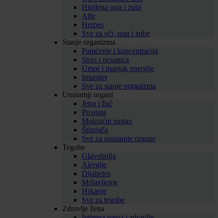
Higijena usta i zubi
Afte
Herpes
Sve za oči, usta i zube
Stanje organizma
Pamćenje i koncentracija
Stres i nesanica
Umor i manjak energije
Imunitet
Sve za stanje organizma
Unutarnji organi
Jetra i žuć
Prostata
Mokraćni sustav
Štitnjača
Sve za unutarnje organe
Tegobe
Glavobolja
Alergije
Dijabetes
Mršavljenje
Hrkanje
Sve za tegobe
Zdravlje žena
Intimna njega i zdravlje