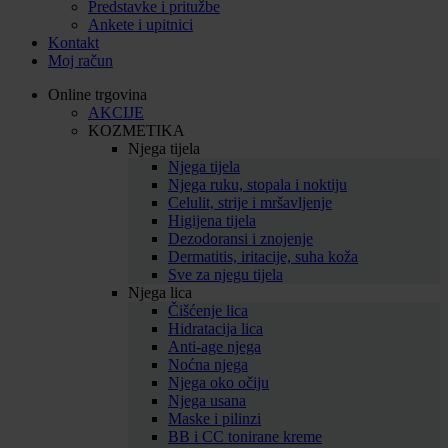
Predstavke i pritužbe
Ankete i upitnici
Kontakt
Moj račun
Online trgovina
AKCIJE
KOZMETIKA
Njega tijela
Njega tijela
Njega ruku, stopala i noktiju
Celulit, strije i mršavljenje
Higijena tijela
Dezodoransi i znojenje
Dermatitis, iritacije, suha koža
Sve za njegu tijela
Njega lica
Čišćenje lica
Hidratacija lica
Anti-age njega
Noćna njega
Njega oko očiju
Njega usana
Maske i pilinzi
BB i CC tonirane kreme