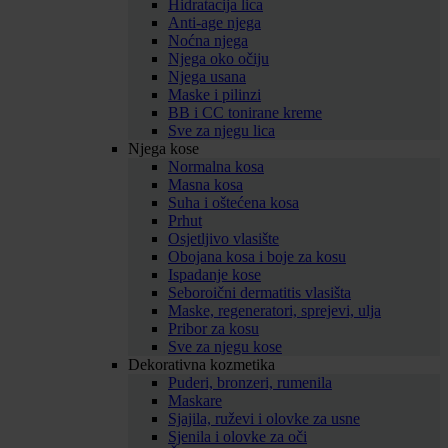
Hidratacija lica
Anti-age njega
Noćna njega
Njega oko očiju
Njega usana
Maske i pilinzi
BB i CC tonirane kreme
Sve za njegu lica
Njega kose
Normalna kosa
Masna kosa
Suha i oštećena kosa
Prhut
Osjetljivo vlasište
Obojana kosa i boje za kosu
Ispadanje kose
Seboroični dermatitis vlasišta
Maske, regeneratori, sprejevi, ulja
Pribor za kosu
Sve za njegu kose
Dekorativna kozmetika
Puderi, bronzeri, rumenila
Maskare
Sjajila, ruževi i olovke za usne
Sjenila i olovke za oči