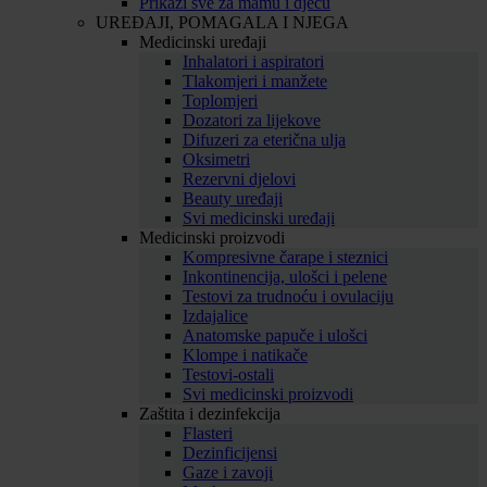
Prikaži sve za mamu i djecu
UREĐAJI, POMAGALA I NJEGA
Medicinski uređaji
Inhalatori i aspiratori
Tlakomjeri i manžete
Toplomjeri
Dozatori za lijekove
Difuzeri za eterična ulja
Oksimetri
Rezervni djelovi
Beauty uređaji
Svi medicinski uređaji
Medicinski proizvodi
Kompresivne čarape i steznici
Inkontinencija, ulošci i pelene
Testovi za trudnoću i ovulaciju
Izdajalice
Anatomske papuče i ulošci
Klompe i natikače
Testovi-ostali
Svi medicinski proizvodi
Zaštita i dezinfekcija
Flasteri
Dezinficijensi
Gaze i zavoji