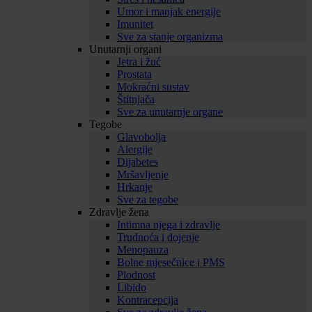
Umor i manjak energije
Imunitet
Sve za stanje organizma
Unutarnji organi
Jetra i žuć
Prostata
Mokraćni sustav
Štitnjača
Sve za unutarnje organe
Tegobe
Glavobolja
Alergije
Dijabetes
Mršavljenje
Hrkanje
Sve za tegobe
Zdravlje žena
Intimna njega i zdravlje
Trudnoća i dojenje
Menopauza
Bolne mjesečnice i PMS
Plodnost
Libido
Kontracepcija