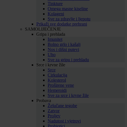
Tinkture
Omega masne kiseline
Kolageni
Sve za zdravlje i ljepotu
Prikaži sve dodatke prehrani
SAMOLIJEČENJE
Gripa i prehlada
Imunitet
Bolno grlo i kašalj
Nos i dišni putevi
Uho
Sve za gripu i prehladu
Srce i krvne žile
Srce
Cirkulacija
Kolesterol
Proširene vene
Hemeroidi
Sve za srce i krvne žile
Probava
Želučane tegobe
Zatvor
Proljev
Nadutost i vjetrovi
Probiotici