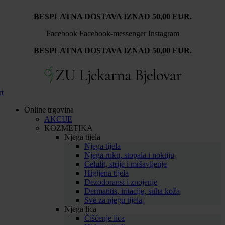
Idi
BESPLATNA DOSTAVA IZNAD 50,00 EUR.
na
sadržaj
Facebook
Facebook-messenger
Instagram
BESPLATNA DOSTAVA IZNAD 50,00 EUR.
rt
Online trgovina
AKCIJE
KOZMETIKA
Njega tijela
Njega tijela
Njega ruku, stopala i noktiju
Celulit, strije i mršavljenje
Higijena tijela
Dezodoransi i znojenje
Dermatitis, iritacije, suha koža
Sve za njegu tijela
Njega lica
Čišćenje lica