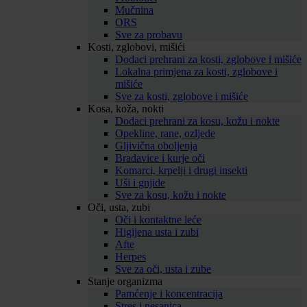
Mučnina
ORS
Sve za probavu
Kosti, zglobovi, mišići
Dodaci prehrani za kosti, zglobove i mišiće
Lokalna primjena za kosti, zglobove i
mišiće
Sve za kosti, zglobove i mišiće
Kosa, koža, nokti
Dodaci prehrani za kosu, kožu i nokte
Opekline, rane, ozljede
Gljivična oboljenja
Bradavice i kurje oči
Komarci, krpelji i drugi insekti
Uši i gnjide
Sve za kosu, kožu i nokte
Oči, usta, zubi
Oči i kontaktne leće
Higijena usta i zubi
Afte
Herpes
Sve za oči, usta i zube
Stanje organizma
Pamćenje i koncentracija
Stres i nesanica