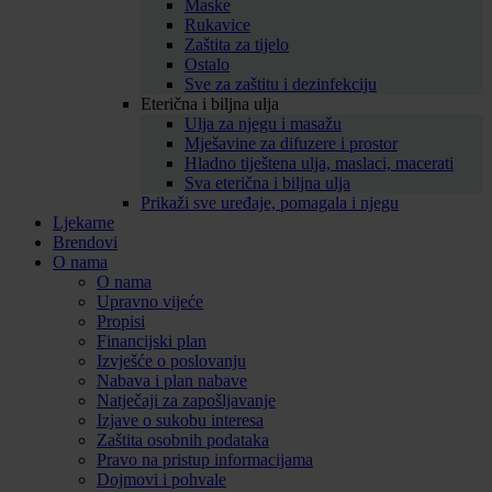
Maske
Rukavice
Zaštita za tijelo
Ostalo
Sve za zaštitu i dezinfekciju
Eterična i biljna ulja
Ulja za njegu i masažu
Mješavine za difuzere i prostor
Hladno tiještena ulja, maslaci, macerati
Sva eterična i biljna ulja
Prikaži sve uređaje, pomagala i njegu
Ljekarne
Brendovi
O nama
O nama
Upravno vijeće
Propisi
Financijski plan
Izvješće o poslovanju
Nabava i plan nabave
Natječaji za zapošljavanje
Izjave o sukobu interesa
Zaštita osobnih podataka
Pravo na pristup informacijama
Dojmovi i pohvale