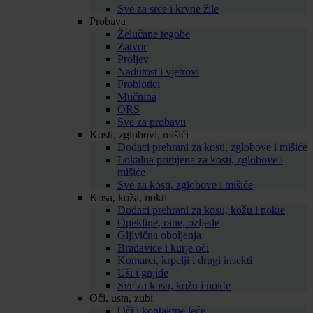
Sve za srce i krvne žile
Probava
Želučane tegobe
Zatvor
Proljev
Nadutost i vjetrovi
Probiotici
Mučnina
ORS
Sve za probavu
Kosti, zglobovi, mišići
Dodaci prehrani za kosti, zglobove i mišiće
Lokalna primjena za kosti, zglobove i
mišiće
Sve za kosti, zglobove i mišiće
Kosa, koža, nokti
Dodaci prehrani za kosu, kožu i nokte
Opekline, rane, ozljede
Gljivična oboljenja
Bradavice i kurje oči
Komarci, krpelji i drugi insekti
Uši i gnjide
Sve za kosu, kožu i nokte
Oči, usta, zubi
Oči i kontaktne leće