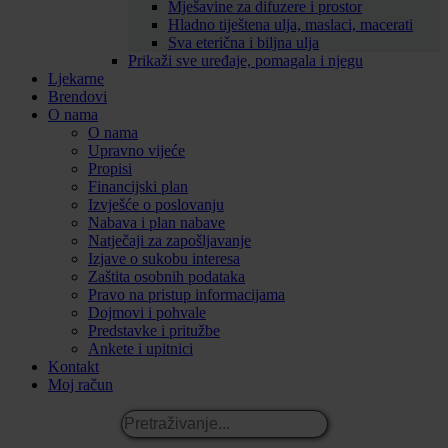
Mješavine za difuzere i prostor
Hladno tiještena ulja, maslaci, macerati
Sva eterična i biljna ulja
Prikaži sve uređaje, pomagala i njegu
Ljekarne
Brendovi
O nama
O nama
Upravno vijeće
Propisi
Financijski plan
Izvješće o poslovanju
Nabava i plan nabave
Natječaji za zapošljavanje
Izjave o sukobu interesa
Zaštita osobnih podataka
Pravo na pristup informacijama
Dojmovi i pohvale
Predstavke i pritužbe
Ankete i upitnici
Kontakt
Moj račun
Pretraživanje...