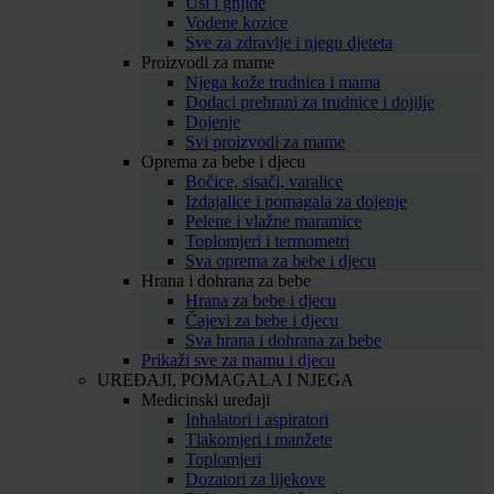
Uši i gnjide
Vodene kozice
Sve za zdravlje i njegu djeteta
Proizvodi za mame
Njega kože trudnica i mama
Dodaci prehrani za trudnice i dojilje
Dojenje
Svi proizvodi za mame
Oprema za bebe i djecu
Bočice, sisači, varalice
Izdajalice i pomagala za dojenje
Pelene i vlažne maramice
Toplomjeri i termometri
Sva oprema za bebe i djecu
Hrana i dohrana za bebe
Hrana za bebe i djecu
Čajevi za bebe i djecu
Sva hrana i dohrana za bebe
Prikaži sve za mamu i djecu
UREĐAJI, POMAGALA I NJEGA
Medicinski uređaji
Inhalatori i aspiratori
Tlakomjeri i manžete
Toplomjeri
Dozatori za lijekove