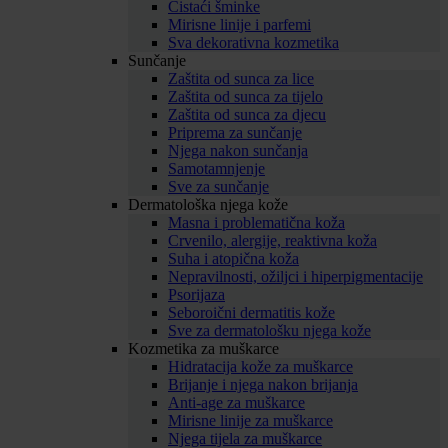
Čistaći šminke
Mirisne linije i parfemi
Sva dekorativna kozmetika
Sunčanje
Zaštita od sunca za lice
Zaštita od sunca za tijelo
Zaštita od sunca za djecu
Priprema za sunčanje
Njega nakon sunčanja
Samotamnjenje
Sve za sunčanje
Dermatološka njega kože
Masna i problematična koža
Crvenilo, alergije, reaktivna koža
Suha i atopična koža
Nepravilnosti, ožiljci i hiperpigmentacije
Psorijaza
Seboroični dermatitis kože
Sve za dermatološku njega kože
Kozmetika za muškarce
Hidratacija kože za muškarce
Brijanje i njega nakon brijanja
Anti-age za muškarce
Mirisne linije za muškarce
Njega tijela za muškarce