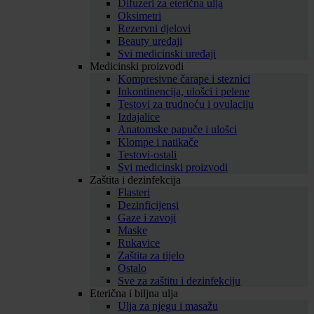
Difuzeri za eterična ulja
Oksimetri
Rezervni djelovi
Beauty uređaji
Svi medicinski uređaji
Medicinski proizvodi
Kompresivne čarape i steznici
Inkontinencija, ulošci i pelene
Testovi za trudnoću i ovulaciju
Izdajalice
Anatomske papuče i ulošci
Klompe i natikače
Testovi-ostali
Svi medicinski proizvodi
Zaštita i dezinfekcija
Flasteri
Dezinficijensi
Gaze i zavoji
Maske
Rukavice
Zaštita za tijelo
Ostalo
Sve za zaštitu i dezinfekciju
Eterična i biljna ulja
Ulja za njegu i masažu