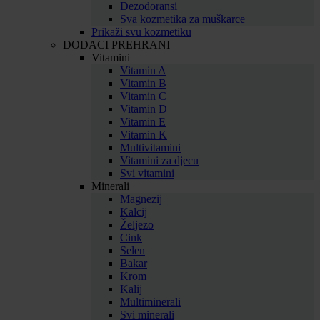
Dezodoransi
Sva kozmetika za muškarce
Prikaži svu kozmetiku
DODACI PREHRANI
Vitamini
Vitamin A
Vitamin B
Vitamin C
Vitamin D
Vitamin E
Vitamin K
Multivitamini
Vitamini za djecu
Svi vitamini
Minerali
Magnezij
Kalcij
Željezo
Cink
Selen
Bakar
Krom
Kalij
Multiminerali
Svi minerali