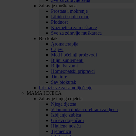
Sve za zdravlje žena
Zdravlje muškaraca
Prostata i mokrenje
Libido i spolna moć
Plodnost
Kozmetika za muškarce
Sve za zdravlje muškaraca
Bio kutak
Aromaterapija
Čajevi
Med i pčelinji proizvodi
Biljni suplementi
Biljni balzami
Homeopatski pripravci
Tinkture
Sav biokutak
Prikaži sve za samoliječenje
MAMA I DJECA
Zdravlje i njega djeteta
Njega djeteta
Vitamini i dodaci prehrani za djecu
Izbijanje zubića
Grčevi dojenčadi
Higijena nosića
Tjemenica