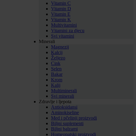
Vitamin C
Vitamin D
Vitamin E
Vitamin K
Multivitamini
Vitamini za djecu
Svi vitamini
Minerali
Magnezij
Kalcij
Željezo
Cink
Selen
Bakar
Krom
Kalij
Multiminerali
Svi minerali
Zdravlje i ljepota
Antioksidansi
Aminokiseline
Med i pčelinji proizvodi
Biljni suplementi
Biljni balzami
Homeopatski proizvodi