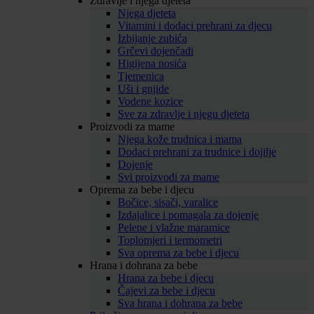
Zdravlje i njega djeteta
Njega djeteta
Vitamini i dodaci prehrani za djecu
Izbijanje zubića
Grčevi dojenčadi
Higijena nosića
Tjemenica
Uši i gnjide
Vodene kozice
Sve za zdravlje i njegu djeteta
Proizvodi za mame
Njega kože trudnica i mama
Dodaci prehrani za trudnice i dojilje
Dojenje
Svi proizvodi za mame
Oprema za bebe i djecu
Bočice, sisači, varalice
Izdajalice i pomagala za dojenje
Pelene i vlažne maramice
Toplomjeri i termometri
Sva oprema za bebe i djecu
Hrana i dohrana za bebe
Hrana za bebe i djecu
Čajevi za bebe i djecu
Sva hrana i dohrana za bebe