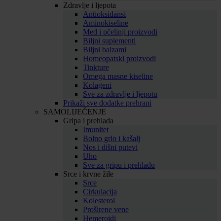
Zdravlje i ljepota
Antioksidansi
Aminokiseline
Med i pčelinji proizvodi
Biljni suplementi
Biljni balzami
Homeopatski proizvodi
Tinkture
Omega masne kiseline
Kolageni
Sve za zdravlje i ljepotu
Prikaži sve dodatke prehrani
SAMOLIJEČENJE
Gripa i prehlada
Imunitet
Bolno grlo i kašalj
Nos i dišni putevi
Uho
Sve za gripu i prehladu
Srce i krvne žile
Srce
Cirkulacija
Kolesterol
Proširene vene
Hemeroidi