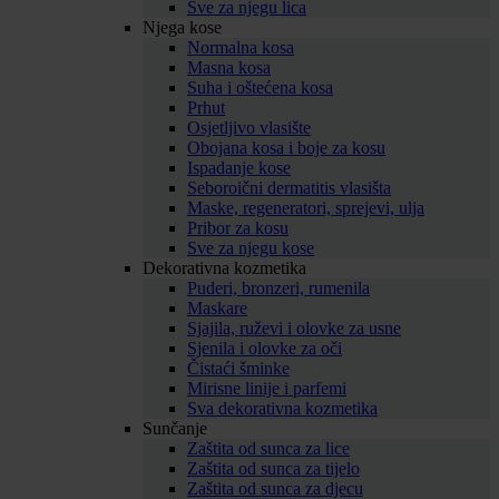
Sve za njegu lica
Njega kose
Normalna kosa
Masna kosa
Suha i oštećena kosa
Prhut
Osjetljivo vlasište
Obojana kosa i boje za kosu
Ispadanje kose
Seboroični dermatitis vlasišta
Maske, regeneratori, sprejevi, ulja
Pribor za kosu
Sve za njegu kose
Dekorativna kozmetika
Puderi, bronzeri, rumenila
Maskare
Sjajila, ruževi i olovke za usne
Sjenila i olovke za oči
Čistaći šminke
Mirisne linije i parfemi
Sva dekorativna kozmetika
Sunčanje
Zaštita od sunca za lice
Zaštita od sunca za tijelo
Zaštita od sunca za djecu