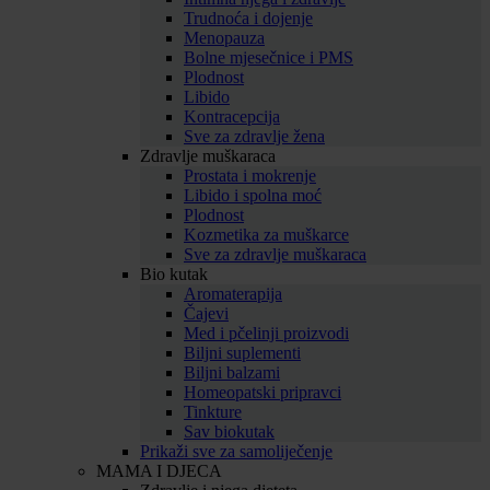
Trudnoća i dojenje
Menopauza
Bolne mjesečnice i PMS
Plodnost
Libido
Kontracepcija
Sve za zdravlje žena
Zdravlje muškaraca
Prostata i mokrenje
Libido i spolna moć
Plodnost
Kozmetika za muškarce
Sve za zdravlje muškaraca
Bio kutak
Aromaterapija
Čajevi
Med i pčelinji proizvodi
Biljni suplementi
Biljni balzami
Homeopatski pripravci
Tinkture
Sav biokutak
Prikaži sve za samoliječenje
MAMA I DJECA