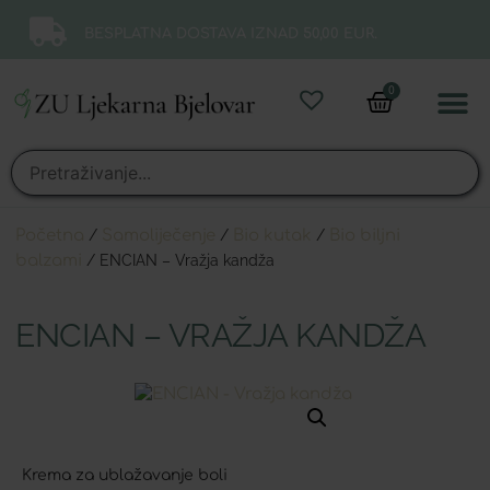
BESPLATNA DOSTAVA IZNAD 50,00 EUR.
0
Online 
Moj ra
Početna
/
Samoliječenje
/
Bio kutak
/
Bio biljni
balzami
/ ENCIAN – Vražja kandža
ENCIAN – VRAŽJA KANDŽA
Krema za ublažavanje boli