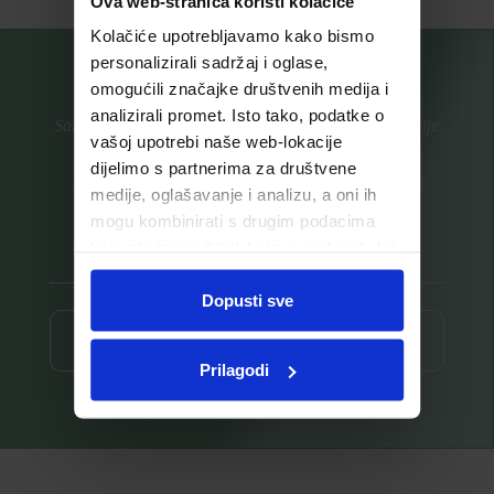
Ova web-stranica koristi kolačiće
Kolačiće upotrebljavamo kako bismo
personalizirali sadržaj i oglase,
omogućili značajke društvenih medija i
analizirali promet. Isto tako, podatke o
Saznajte prvi za nove proizvode i ekskluzivne promocije
vašoj upotrebi naše web-lokacije
dijelimo s partnerima za društvene
Prijavite se na listu za novosti
medije, oglašavanje i analizu, a oni ih
mogu kombinirati s drugim podacima
koje ste im pružili ili koje su prikupili dok
ste upotrebljavali njihove usluge.
Dopusti sve
Prijava ⟶
Prilagodi