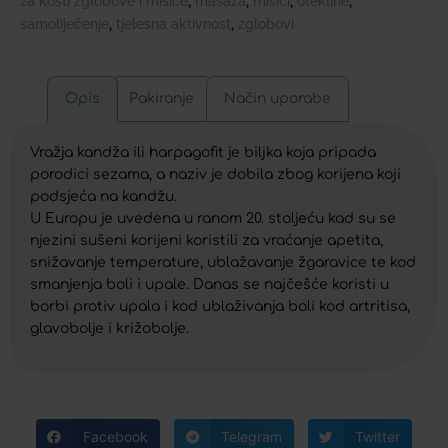
za kosti zglobove i mišiće
masaža
mišići
otekline
,
,
,
,
samoliječenje
tjelesna aktivnost
zglobovi
,
,
Opis
Pakiranje
Način uporabe
Vražja kandža ili harpagofit je biljka koja pripada
porodici sezama, a naziv je dobila zbog korijena koji
podsjeća na kandžu.
U Europu je uvedena u ranom 20. stoljeću kad su se
njezini sušeni korijeni koristili za vraćanje apetita,
snižavanje temperature, ublažavanje žgaravice te kod
smanjenja boli i upale. Danas se najčešće koristi u
borbi protiv upala i kod ublaživanja boli kod artritisa,
glavobolje i križobolje.
Facebook
Telegram
Twitter