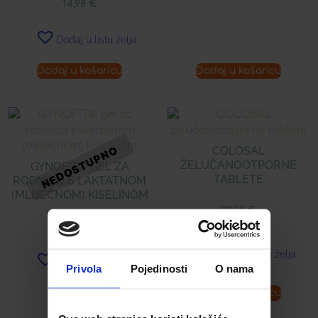
14,98
€
Dodaj u listu želja
Dodaj u košaricu
Dodaj u košaricu
COLOSAL
ŽELUČANOOTPORNE
GYNOFIT® GEL ZA
TABLETE
RODNICU S LAKTATNOM
(MLIJEČNOM) KISELINOM
23,98
€
19,90
€
Dodaj u listu želja
Dodaj u listu želja
Privola
Pojedinosti
O nama
Pročitaj više
Dodaj u košaricu