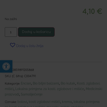
4,10
€
Na zalihi
Dodaj u košaricu
Dodaj u listu želja
Open toolbar
EAN:
3859891205868
SKU (C šifra):
C004791
Encian
Bio biljni balzami
Bio kutak
Kosti, zglobovi,
,
,
,
Kategorije:
mišići
Lokalna primjena za kosti, zglobove i mišiće
Medicinski
,
,
proizvodi
Samoliječenje
,
bolovi
kosti zglobovi mišići
krema
lokalna primjena
,
,
,
Oznake: