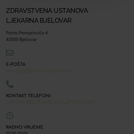
ZDRAVSTVENA USTANOVA
LJEKARNA BJELOVAR
Petra Preradovića 4
43000 Bjelovar
E-POŠTA
prodaja@ljekarna-bjelovar.hr
KONTAKT TELEFONI
043/241-907
091/618-9163
091/603-8577
,
,
RADNO VRIJEME
07:00-20:00