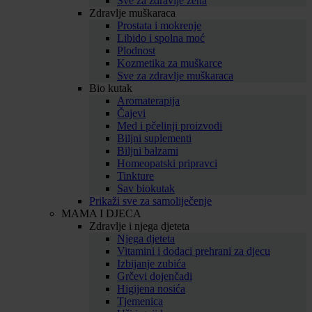
Sve za zdravlje žena
Zdravlje muškaraca
Prostata i mokrenje
Libido i spolna moć
Plodnost
Kozmetika za muškarce
Sve za zdravlje muškaraca
Bio kutak
Aromaterapija
Čajevi
Med i pčelinji proizvodi
Biljni suplementi
Biljni balzami
Homeopatski pripravci
Tinkture
Sav biokutak
Prikaži sve za samoliječenje
MAMA I DJECA
Zdravlje i njega djeteta
Njega djeteta
Vitamini i dodaci prehrani za djecu
Izbijanje zubića
Grčevi dojenčadi
Higijena nosića
Tjemenica