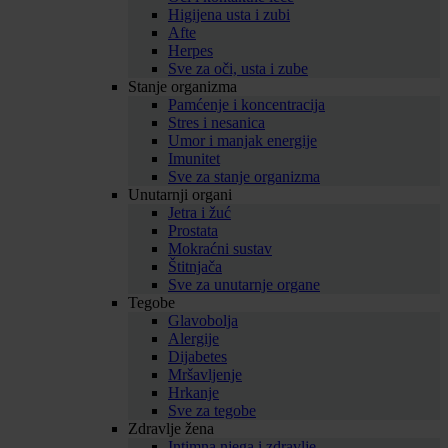
Higijena usta i zubi
Afte
Herpes
Sve za oči, usta i zube
Stanje organizma
Pamćenje i koncentracija
Stres i nesanica
Umor i manjak energije
Imunitet
Sve za stanje organizma
Unutarnji organi
Jetra i žuć
Prostata
Mokraćni sustav
Štitnjača
Sve za unutarnje organe
Tegobe
Glavobolja
Alergije
Dijabetes
Mršavljenje
Hrkanje
Sve za tegobe
Zdravlje žena
Intimna njega i zdravlje