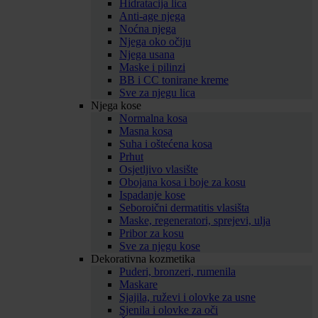
Hidratacija lica
Anti-age njega
Noćna njega
Njega oko očiju
Njega usana
Maske i pilinzi
BB i CC tonirane kreme
Sve za njegu lica
Njega kose
Normalna kosa
Masna kosa
Suha i oštećena kosa
Prhut
Osjetljivo vlasište
Obojana kosa i boje za kosu
Ispadanje kose
Seboroični dermatitis vlasišta
Maske, regeneratori, sprejevi, ulja
Pribor za kosu
Sve za njegu kose
Dekorativna kozmetika
Puderi, bronzeri, rumenila
Maskare
Sjajila, ruževi i olovke za usne
Sjenila i olovke za oči