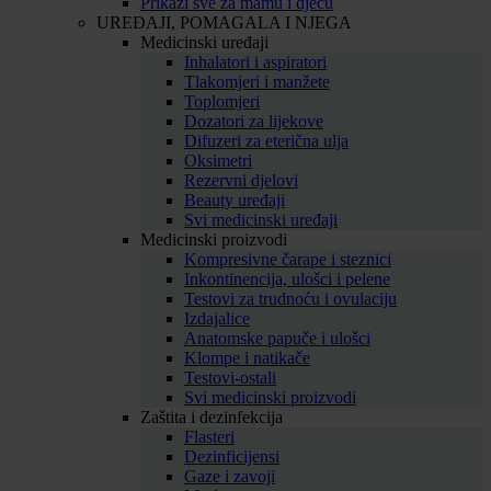
Prikaži sve za mamu i djecu
UREĐAJI, POMAGALA I NJEGA
Medicinski uređaji
Inhalatori i aspiratori
Tlakomjeri i manžete
Toplomjeri
Dozatori za lijekove
Difuzeri za eterična ulja
Oksimetri
Rezervni djelovi
Beauty uređaji
Svi medicinski uređaji
Medicinski proizvodi
Kompresivne čarape i steznici
Inkontinencija, ulošci i pelene
Testovi za trudnoću i ovulaciju
Izdajalice
Anatomske papuče i ulošci
Klompe i natikače
Testovi-ostali
Svi medicinski proizvodi
Zaštita i dezinfekcija
Flasteri
Dezinficijensi
Gaze i zavoji