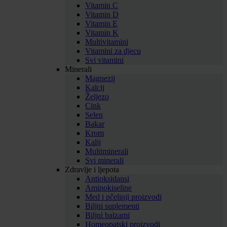
Vitamin C
Vitamin D
Vitamin E
Vitamin K
Multivitamini
Vitamini za djecu
Svi vitamini
Minerali
Magnezij
Kalcij
Željezo
Cink
Selen
Bakar
Krom
Kalij
Multiminerali
Svi minerali
Zdravlje i ljepota
Antioksidansi
Aminokiseline
Med i pčelinji proizvodi
Biljni suplementi
Biljni balzami
Homeopatski proizvodi