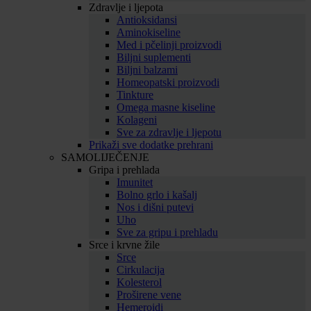
Zdravlje i ljepota
Antioksidansi
Aminokiseline
Med i pčelinji proizvodi
Biljni suplementi
Biljni balzami
Homeopatski proizvodi
Tinkture
Omega masne kiseline
Kolageni
Sve za zdravlje i ljepotu
Prikaži sve dodatke prehrani
SAMOLIJEČENJE
Gripa i prehlada
Imunitet
Bolno grlo i kašalj
Nos i dišni putevi
Uho
Sve za gripu i prehladu
Srce i krvne žile
Srce
Cirkulacija
Kolesterol
Proširene vene
Hemeroidi