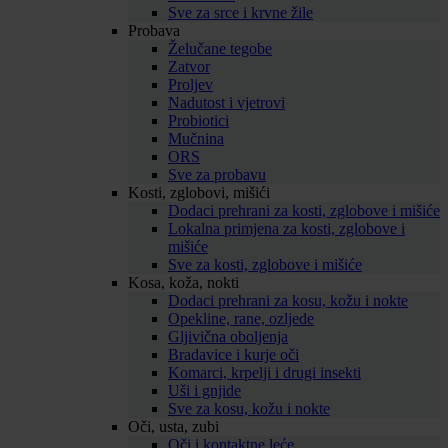
Sve za srce i krvne žile
Probava
Želučane tegobe
Zatvor
Proljev
Nadutost i vjetrovi
Probiotici
Mučnina
ORS
Sve za probavu
Kosti, zglobovi, mišići
Dodaci prehrani za kosti, zglobove i mišiće
Lokalna primjena za kosti, zglobove i
mišiće
Sve za kosti, zglobove i mišiće
Kosa, koža, nokti
Dodaci prehrani za kosu, kožu i nokte
Opekline, rane, ozljede
Gljivična oboljenja
Bradavice i kurje oči
Komarci, krpelji i drugi insekti
Uši i gnjide
Sve za kosu, kožu i nokte
Oči, usta, zubi
Oči i kontaktne leće