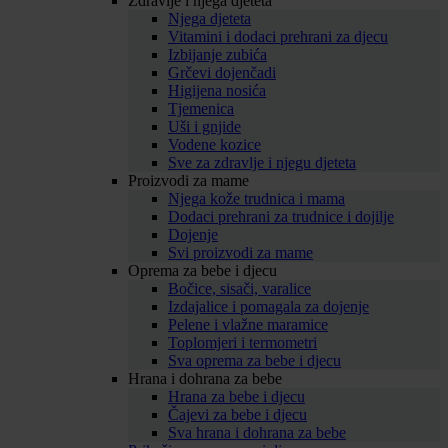
Zdravlje i njega djeteta
Njega djeteta
Vitamini i dodaci prehrani za djecu
Izbijanje zubića
Grčevi dojenčadi
Higijena nosića
Tjemenica
Uši i gnjide
Vodene kozice
Sve za zdravlje i njegu djeteta
Proizvodi za mame
Njega kože trudnica i mama
Dodaci prehrani za trudnice i dojilje
Dojenje
Svi proizvodi za mame
Oprema za bebe i djecu
Bočice, sisači, varalice
Izdajalice i pomagala za dojenje
Pelene i vlažne maramice
Toplomjeri i termometri
Sva oprema za bebe i djecu
Hrana i dohrana za bebe
Hrana za bebe i djecu
Čajevi za bebe i djecu
Sva hrana i dohrana za bebe