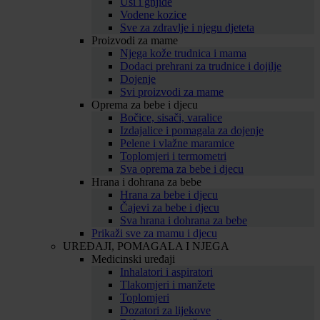
Uši i gnjide
Vodene kozice
Sve za zdravlje i njegu djeteta
Proizvodi za mame
Njega kože trudnica i mama
Dodaci prehrani za trudnice i dojilje
Dojenje
Svi proizvodi za mame
Oprema za bebe i djecu
Bočice, sisači, varalice
Izdajalice i pomagala za dojenje
Pelene i vlažne maramice
Toplomjeri i termometri
Sva oprema za bebe i djecu
Hrana i dohrana za bebe
Hrana za bebe i djecu
Čajevi za bebe i djecu
Sva hrana i dohrana za bebe
Prikaži sve za mamu i djecu
UREĐAJI, POMAGALA I NJEGA
Medicinski uređaji
Inhalatori i aspiratori
Tlakomjeri i manžete
Toplomjeri
Dozatori za lijekove