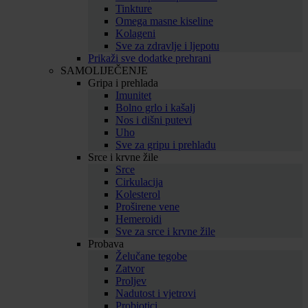
Tinkture
Omega masne kiseline
Kolageni
Sve za zdravlje i ljepotu
Prikaži sve dodatke prehrani
SAMOLIJEČENJE
Gripa i prehlada
Imunitet
Bolno grlo i kašalj
Nos i dišni putevi
Uho
Sve za gripu i prehladu
Srce i krvne žile
Srce
Cirkulacija
Kolesterol
Proširene vene
Hemeroidi
Sve za srce i krvne žile
Probava
Želučane tegobe
Zatvor
Proljev
Nadutost i vjetrovi
Probiotici