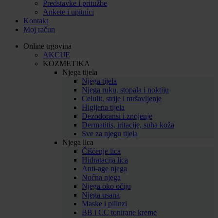
Predstavke i pritužbe
Ankete i upitnici
Kontakt
Moj račun
Online trgovina
AKCIJE
KOZMETIKA
Njega tijela
Njega tijela
Njega ruku, stopala i noktiju
Celulit, strije i mršavljenje
Higijena tijela
Dezodoransi i znojenje
Dermatitis, iritacije, suha koža
Sve za njegu tijela
Njega lica
Čišćenje lica
Hidratacija lica
Anti-age njega
Noćna njega
Njega oko očiju
Njega usana
Maske i pilinzi
BB i CC tonirane kreme