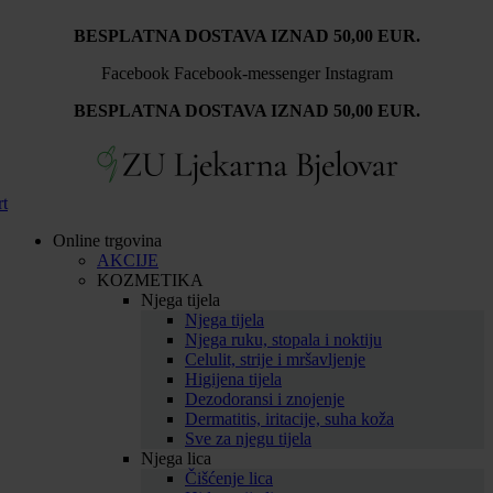
Idi
BESPLATNA DOSTAVA IZNAD 50,00 EUR.
na
sadržaj
Facebook
Facebook-messenger
Instagram
BESPLATNA DOSTAVA IZNAD 50,00 EUR.
rt
Online trgovina
AKCIJE
KOZMETIKA
Njega tijela
Njega tijela
Njega ruku, stopala i noktiju
Celulit, strije i mršavljenje
Higijena tijela
Dezodoransi i znojenje
Dermatitis, iritacije, suha koža
Sve za njegu tijela
Njega lica
Čišćenje lica