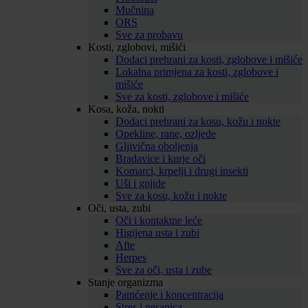
Mučnina
ORS
Sve za probavu
Kosti, zglobovi, mišići
Dodaci prehrani za kosti, zglobove i mišiće
Lokalna primjena za kosti, zglobove i
mišiće
Sve za kosti, zglobove i mišiće
Kosa, koža, nokti
Dodaci prehrani za kosu, kožu i nokte
Opekline, rane, ozljede
Gljivična oboljenja
Bradavice i kurje oči
Komarci, krpelji i drugi insekti
Uši i gnjide
Sve za kosu, kožu i nokte
Oči, usta, zubi
Oči i kontaktne leće
Higijena usta i zubi
Afte
Herpes
Sve za oči, usta i zube
Stanje organizma
Pamćenje i koncentracija
Stres i nesanica