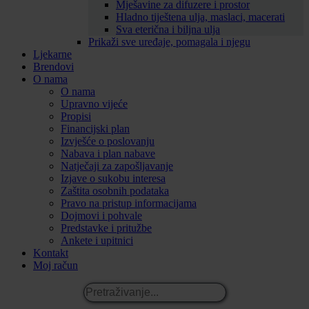
Mješavine za difuzere i prostor
Hladno tiještena ulja, maslaci, macerati
Sva eterična i biljna ulja
Prikaži sve uređaje, pomagala i njegu
Ljekarne
Brendovi
O nama
O nama
Upravno vijeće
Propisi
Financijski plan
Izvješće o poslovanju
Nabava i plan nabave
Natječaji za zapošljavanje
Izjave o sukobu interesa
Zaštita osobnih podataka
Pravo na pristup informacijama
Dojmovi i pohvale
Predstavke i pritužbe
Ankete i upitnici
Kontakt
Moj račun
Pretraživanje...