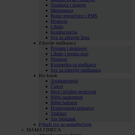
Trudnoća i dojenje
Menopauza
Bolne mjesečnice i PMS
Plodnost
Libido
Kontracepcija
Sve za zdravlje žena
Zdravlje muškaraca
Prostata i mokrenje
Libido i spolna moć
Plodnost
Kozmetika za muškarce
Sve za zdravlje muškaraca
Bio kutak
Aromaterapija
Čajevi
Med i pčelinji proizvodi
Biljni suplementi
Biljni balzami
Homeopatski pripravci
Tinkture
Sav biokutak
Prikaži sve za samoliječenje
MAMA I DJECA