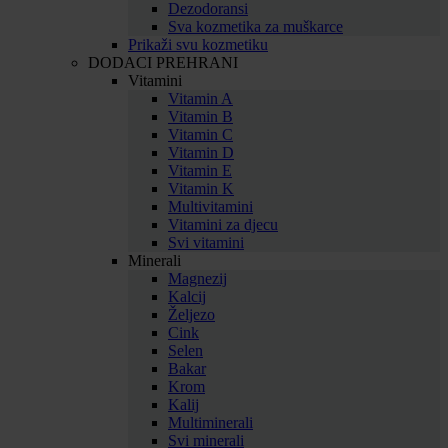
Dezodoransi
Sva kozmetika za muškarce
Prikaži svu kozmetiku
DODACI PREHRANI
Vitamini
Vitamin A
Vitamin B
Vitamin C
Vitamin D
Vitamin E
Vitamin K
Multivitamini
Vitamini za djecu
Svi vitamini
Minerali
Magnezij
Kalcij
Željezo
Cink
Selen
Bakar
Krom
Kalij
Multiminerali
Svi minerali