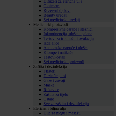
Difuzeri za eterična ulja
Oksimetri
Rezervni djelovi
Beauty uređaji
Svi medicinski uređaji
Medicinski proizvodi
Kompresivne čarape i steznici
Inkontinencija, ulošci i pelene
Testovi za trudnoću i ovulaciju
Izdajalice
Anatomske papuče i ulošci
Klompe i natikače
Testovi-ostali
Svi medicinski proizvodi
Zaštita i dezinfekcija
Flasteri
Dezinficijensi
Gaze i zavoji
Maske
Rukavice
Zaštita za tijelo
Ostalo
Sve za zaštitu i dezinfekciju
Eterična i biljna ulja
Ulja za njegu i masažu