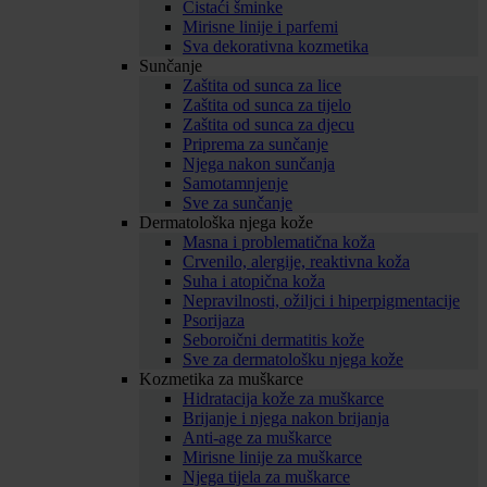
Čistaći šminke
Mirisne linije i parfemi
Sva dekorativna kozmetika
Sunčanje
Zaštita od sunca za lice
Zaštita od sunca za tijelo
Zaštita od sunca za djecu
Priprema za sunčanje
Njega nakon sunčanja
Samotamnjenje
Sve za sunčanje
Dermatološka njega kože
Masna i problematična koža
Crvenilo, alergije, reaktivna koža
Suha i atopična koža
Nepravilnosti, ožiljci i hiperpigmentacije
Psorijaza
Seboroični dermatitis kože
Sve za dermatološku njega kože
Kozmetika za muškarce
Hidratacija kože za muškarce
Brijanje i njega nakon brijanja
Anti-age za muškarce
Mirisne linije za muškarce
Njega tijela za muškarce