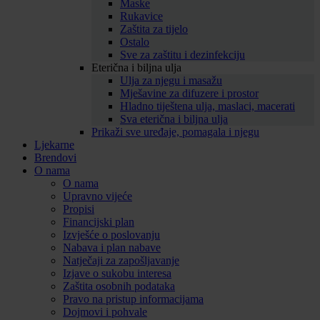
Maske
Rukavice
Zaštita za tijelo
Ostalo
Sve za zaštitu i dezinfekciju
Eterična i biljna ulja
Ulja za njegu i masažu
Mješavine za difuzere i prostor
Hladno tiještena ulja, maslaci, macerati
Sva eterična i biljna ulja
Prikaži sve uređaje, pomagala i njegu
Ljekarne
Brendovi
O nama
O nama
Upravno vijeće
Propisi
Financijski plan
Izvješće o poslovanju
Nabava i plan nabave
Natječaji za zapošljavanje
Izjave o sukobu interesa
Zaštita osobnih podataka
Pravo na pristup informacijama
Dojmovi i pohvale