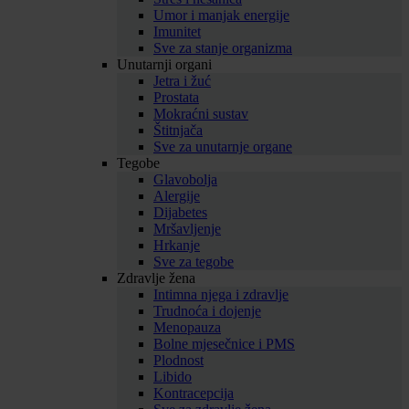
Umor i manjak energije
Imunitet
Sve za stanje organizma
Unutarnji organi
Jetra i žuć
Prostata
Mokraćni sustav
Štitnjača
Sve za unutarnje organe
Tegobe
Glavobolja
Alergije
Dijabetes
Mršavljenje
Hrkanje
Sve za tegobe
Zdravlje žena
Intimna njega i zdravlje
Trudnoća i dojenje
Menopauza
Bolne mjesečnice i PMS
Plodnost
Libido
Kontracepcija