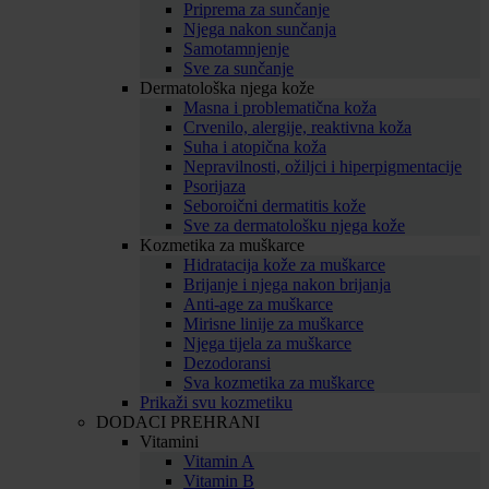
Priprema za sunčanje
Njega nakon sunčanja
Samotamnjenje
Sve za sunčanje
Dermatološka njega kože
Masna i problematična koža
Crvenilo, alergije, reaktivna koža
Suha i atopična koža
Nepravilnosti, ožiljci i hiperpigmentacije
Psorijaza
Seboroični dermatitis kože
Sve za dermatološku njega kože
Kozmetika za muškarce
Hidratacija kože za muškarce
Brijanje i njega nakon brijanja
Anti-age za muškarce
Mirisne linije za muškarce
Njega tijela za muškarce
Dezodoransi
Sva kozmetika za muškarce
Prikaži svu kozmetiku
DODACI PREHRANI
Vitamini
Vitamin A
Vitamin B