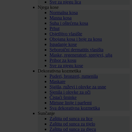
Sve za njegu lica
Njega kose
Normalna kosa
Masna kosa
Suha i oštećena kosa
Prhut
Osjetljivo vlasište
Obojana kosa i boje za kosu
Ispadanje kose
Seboroični dermatitis vlasišta
Maske, regeneratori, sprejevi, ulja
Pribor za kosu
Sve za njegu kose
Dekorativna kozmetika
Puderi, bronzeri, rumenila
Maskare
Sjajila, ruževi i olovke za usne
Sjenila i olovke za oči
Čistaći šminke
Mirisne linije i parfemi
Sva dekorativna kozmetika
Sunčanje
Zaštita od sunca za lice
Zaštita od sunca za tijelo
Zaštita od sunca za djecu