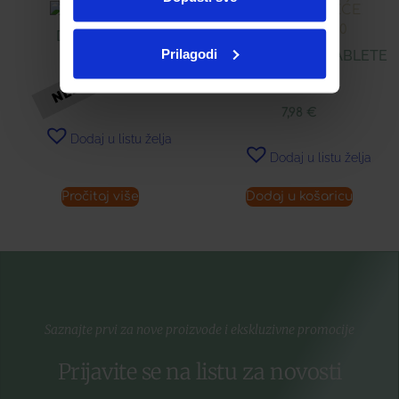
D3 + K1 BABY
Prilagodi
C 1000 ŠUMEĆE TABLETE
Á 20
7,26
€
7,98
€
Dodaj u listu želja
Dodaj u listu želja
Pročitaj više
Dodaj u košaricu
Saznajte prvi za nove proizvode i ekskluzivne promocije
Prijavite se na listu za novosti