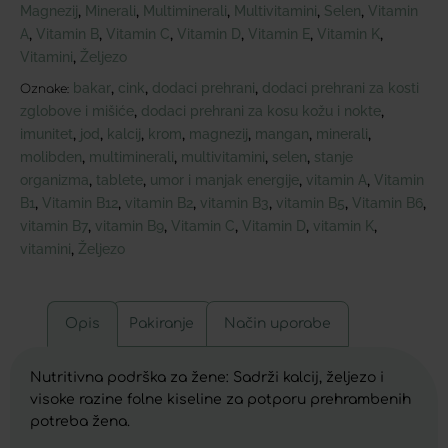
Magnezij
Minerali
Multiminerali
Multivitamini
Selen
Vitamin
,
,
,
,
,
A
Vitamin B
Vitamin C
Vitamin D
Vitamin E
Vitamin K
,
,
,
,
,
,
Vitamini
Željezo
,
bakar
cink
dodaci prehrani
dodaci prehrani za kosti
,
,
,
Oznake:
zglobove i mišiće
dodaci prehrani za kosu kožu i nokte
,
,
imunitet
jod
kalcij
krom
magnezij
mangan
minerali
,
,
,
,
,
,
,
molibden
multiminerali
multivitamini
selen
stanje
,
,
,
,
organizma
tablete
umor i manjak energije
vitamin A
Vitamin
,
,
,
,
B1
Vitamin B12
vitamin B2
vitamin B3
vitamin B5
Vitamin B6
,
,
,
,
,
,
vitamin B7
vitamin B9
Vitamin C
Vitamin D
vitamin K
,
,
,
,
,
vitamini
Željezo
,
Opis
Pakiranje
Način uporabe
Nutritivna podrška za žene: Sadrži kalcij, željezo i
visoke razine folne kiseline za potporu prehrambenih
potreba žena.