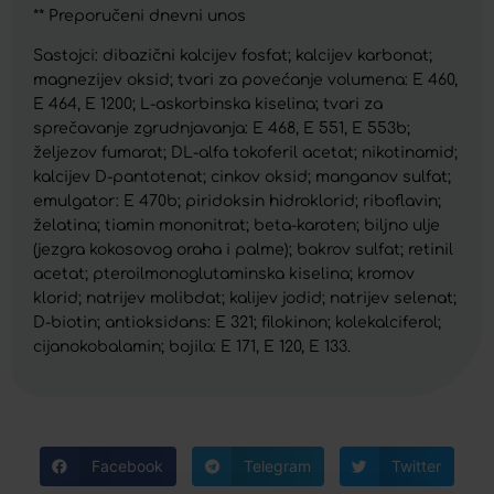
** Preporučeni dnevni unos
Sastojci: dibazični kalcijev fosfat; kalcijev karbonat;
magnezijev oksid; tvari za povećanje volumena: E 460,
E 464, E 1200; L-askorbinska kiselina; tvari za
sprečavanje zgrudnjavanja: E 468, E 551, E 553b;
željezov fumarat; DL-alfa tokoferil acetat; nikotinamid;
kalcijev D-pantotenat; cinkov oksid; manganov sulfat;
emulgator: E 470b; piridoksin hidroklorid; riboflavin;
želatina; tiamin mononitrat; beta-karoten; biljno ulje
(jezgra kokosovog oraha i palme); bakrov sulfat; retinil
acetat; pteroilmonoglutaminska kiselina; kromov
klorid; natrijev molibdat; kalijev jodid; natrijev selenat;
D-biotin; antioksidans: E 321; filokinon; kolekalciferol;
cijanokobalamin; bojila: E 171, E 120, E 133.
Facebook
Telegram
Twitter