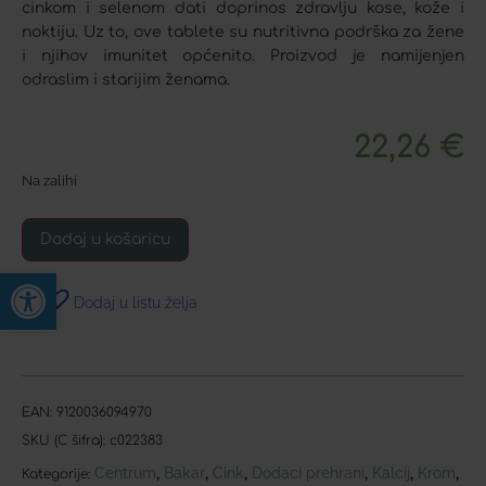
cinkom i selenom dati doprinos zdravlju kose, kože i
noktiju. Uz to, ove tablete su nutritivna podrška za žene
i njihov imunitet općenito. Proizvod je namijenjen
odraslim i starijim ženama.
22,26
€
Na zalihi
Dodaj u košaricu
Open toolbar
Dodaj u listu želja
EAN:
9120036094970
SKU (C šifra):
c022383
Centrum
Bakar
Cink
Dodaci prehrani
Kalcij
Krom
,
,
,
,
,
,
Kategorije: