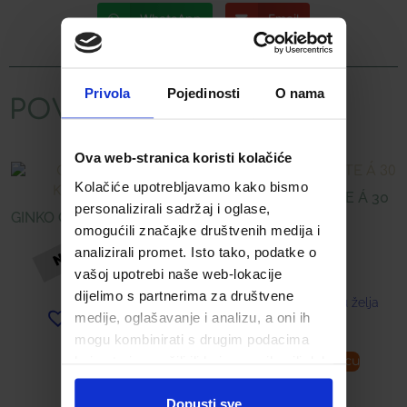
WhatsApp
Email
Privola
Pojedinosti
O nama
POVEZANI PROIZVODI
Ova web-stranica koristi kolačiće
Kolačiće upotrebljavamo kako bismo
DIGESTIN TABLETE Á 30
personalizirali sadržaj i oglase,
GINKO OMEGA KAPSULE Á
omogućili značajke društvenih medija i
30
12,00
€
analizirali promet. Isto tako, podatke o
vašoj upotrebi naše web-lokacije
14,10
€
dijelimo s partnerima za društvene
Dodaj u listu želja
medije, oglašavanje i analizu, a oni ih
Dodaj u listu želja
mogu kombinirati s drugim podacima
koje ste im pružili ili koje su prikupili dok
Pročitaj više
Dodaj u košaricu
ste upotrebljavali njihove usluge.
Dopusti sve