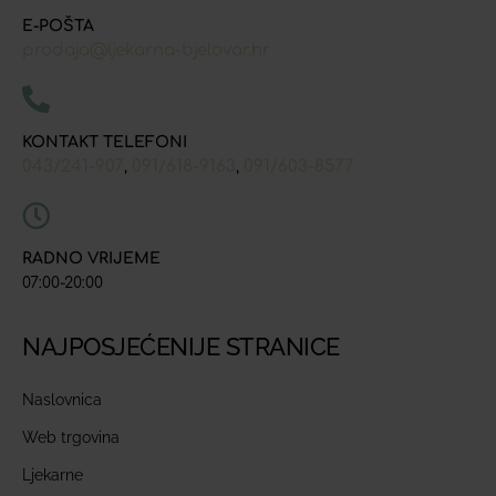
E-POŠTA
prodaja@ljekarna-bjelovar.hr
KONTAKT TELEFONI
043/241-907
091/618-9163
091/603-8577
,
,
RADNO VRIJEME
07:00-20:00
NAJPOSJEĆENIJE STRANICE
Naslovnica
Web trgovina
Ljekarne