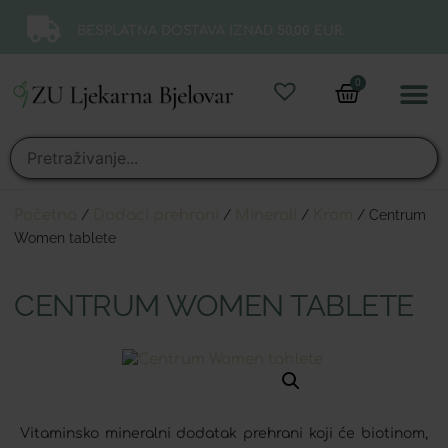
BESPLATNA DOSTAVA IZNAD 50,00 EUR.
0
Online 
Moj ra
Početna
/
Dodaci prehrani
/
Minerali
/
Krom
/ Centrum
Women tablete
CENTRUM WOMEN TABLETE
Vitaminsko mineralni dodatak prehrani koji će biotinom,