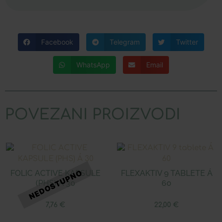
Facebook
Telegram
Twitter
WhatsApp
Email
POVEZANI PROIZVODI
FOLIC ACTIVE KAPSULE
FLEXAKTIV 9 TABLETE Á
(PHS) Á 30
60
7,76
€
22,00
€