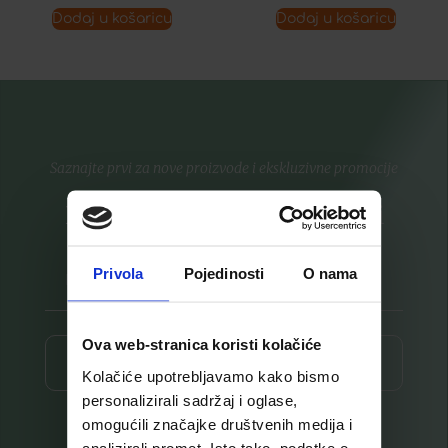
Dodaj u košaricu
Dodaj u košaricu
Saznajte prvi za nove proizvode i ekskluzivne promocije
Prijavite se na listu za novosti
Privola
Pojedinosti
O nama
Ova web-stranica koristi kolačiće
Prijava ⟶
Kolačiće upotrebljavamo kako bismo
personalizirali sadržaj i oglase,
omogućili značajke društvenih medija i
analizirali promet. Isto tako, podatke o