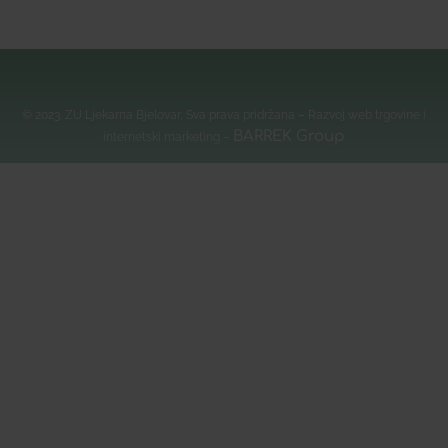
© 2023. ZU Ljekarna Bjelovar, Sva prava pridržana – Razvoj web trgovine i
BARREK Group
internetski marketing –