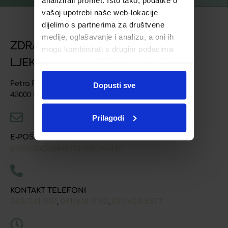
vašoj upotrebi naše web-lokacije
dijelimo s partnerima za društvene
medije, oglašavanje i analizu, a oni ih
ZDRAVSTVENA USTANOVA
mogu kombinirati s drugim podacima
LJEKARNA BJELOVAR
koje ste im pružili ili koje su prikupili dok
ste upotrebljavali njihove usluge.
Petra Preradovića 4
Dopusti sve
43000 Bjelovar
Prilagodi
E-POŠTA
prodaja@ljekarna-bjelovar.hr
KONTAKT TELEFONI
043/241-907
091/618-9163
091/603-8577
,
,