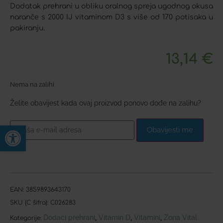
Dodatak prehrani u obliku oralnog spreja ugodnog okusa
naranče s 2000 IJ vitaminom D3 s više od 170 potisaka u
pakiranju.
13,14
€
Nema na zalihi
Želite obavijest kada ovaj proizvod ponovo dođe na zalihu?
Open toolbar
Obavijesti me
EAN:
3859893643170
SKU (C šifra):
C026283
Dodaci prehrani
Vitamin D
Vitamini
Zona Vital
,
,
,
Kategorije: