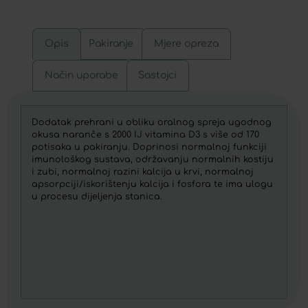
Opis
Pakiranje
Mjere opreza
Način uporabe
Sastojci
Dodatak prehrani u obliku oralnog spreja ugodnog
okusa naranče s 2000 IJ vitamina D3 s više od 170
potisaka u pakiranju. Doprinosi normalnoj funkciji
imunološkog sustava, održavanju normalnih kostiju
i zubi, normalnoj razini kalcija u krvi, normalnoj
apsorpciji/iskorištenju kalcija i fosfora te ima ulogu
u procesu dijeljenja stanica.