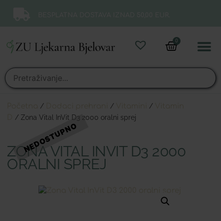
BESPLATNA DOSTAVA IZNAD 50,00 EUR.
0
Online 
Moj ra
Početna
/
Dodaci prehrani
/
Vitamini
/
Vitamin
D
/ Zona Vital InVit D3 2000 oralni sprej
ZONA VITAL INVIT D3 2000
ORALNI SPREJ