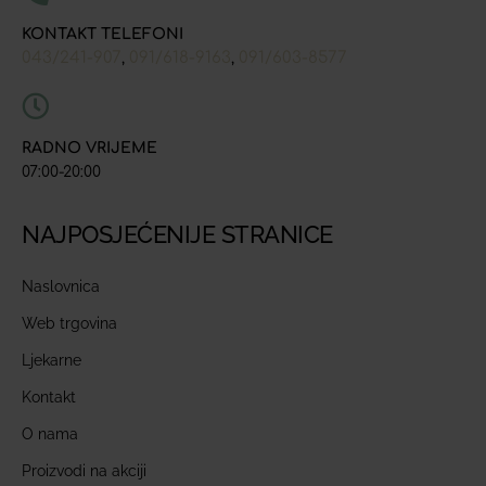
KONTAKT TELEFONI
043/241-907
091/618-9163
091/603-8577
,
,
RADNO VRIJEME
07:00-20:00
NAJPOSJEĆENIJE STRANICE
Naslovnica
Web trgovina
Ljekarne
Kontakt
O nama
Proizvodi na akciji