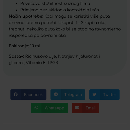
Povećava stabilnost suznog filma
Primjena bez skidanja kontaktnih leća
Način upotrebe:
Kapi mogu se koristiti više puta
dnevno, prema potrebi. Ukapati 1 – 2 kapi u oko,
trepnuti nekoliko puta kako bi se otopina ravnomjerno
rasporedila po površini oka.
Pakiranje:
10 ml
Sastav:
Ricinusovo ulje, Natrijev hijaluronat i
glicerol, Vitamin E TPGS
Facebook
Telegram
Twitter
WhatsApp
Email