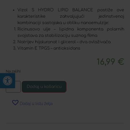
Vizol S HYDRO LIPID BALANCE postiže ove
karakteristike zahvaljujući jedinstvenoj
kombinaciji sastojaka u obliku nanoemulzije:
Ricinusovo ulje – lipidna komponenta polarnih
svojstava za stabilizaciju suznog filma
Natrijev hijaluronat i glicerol – dva ovlaživača
Vitamin E TPGS – antioksidans
16,99
€
Na zalihi
Open toolbar
Dodaj u košaricu
Dodaj u listu želja