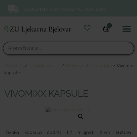
BESPLATNA DOSTAVA IZNAD 50,00 EUR.
0
Online 
Moj ra
Početna
/
Samoliječenje
/
Probava
/
Probiotici
/ Vivomixx
kapsule
VIVOMIXX KAPSULE
Svaka kapsula sadrži 112 milijardi živih kultura