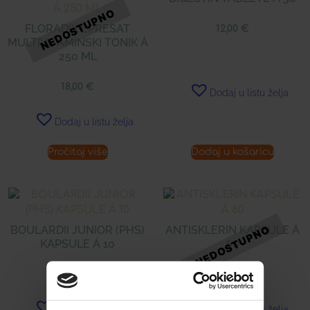
FLORADIX EPRESAT
12,00
€
MULTIVITAMINSKI TONIK Á
250 ML
18,00
€
Dodaj u listu želja
Dodaj u listu želja
Pročitaj više
Dodaj u košaricu
BOULARDII JUNIOR (PHS)
ANTISKLERIN KAPSULE Á
KAPSULE Á 10
60
8,99
€
14,00
€
Dodaj u listu želja
Dodaj u listu želja