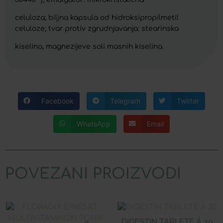
celuloza; biljna kapsula od hidroksipropilmetil
celuloze; tvar protiv zgrudnjavanja: stearinska
kiselina, magnezijeve soli masnih kiselina.
Facebook
Telegram
Twitter
WhatsApp
Email
POVEZANI PROIZVODI
DIGESTIN TABLETE Á 30