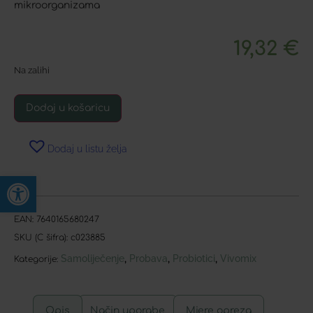
mikroorganizama
19,32
€
Na zalihi
Dodaj u košaricu
Dodaj u listu želja
Open toolbar
EAN:
7640165680247
SKU (C šifra):
c023885
Samoliječenje
Probava
Probiotici
Vivomix
,
,
,
Kategorije:
Opis
Način uporabe
Mjere opreza