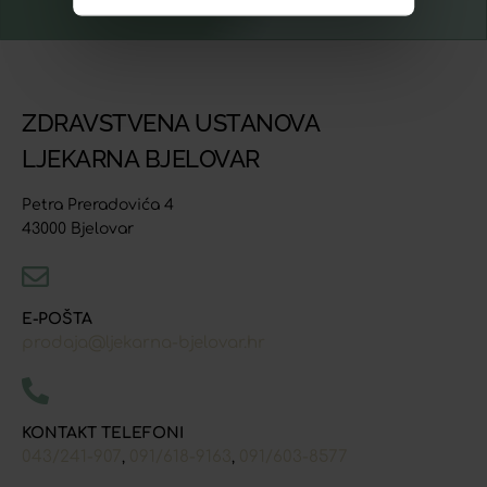
ZDRAVSTVENA USTANOVA
LJEKARNA BJELOVAR
Petra Preradovića 4
43000 Bjelovar
E-POŠTA
prodaja@ljekarna-bjelovar.hr
KONTAKT TELEFONI
043/241-907
091/618-9163
091/603-8577
,
,