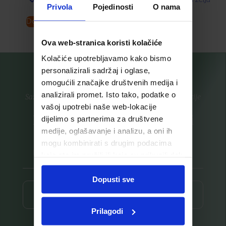
Privola
Pojedinosti
O nama
Dodaj u košaricu
Pročitaj više
Ova web-stranica koristi kolačiće
Kolačiće upotrebljavamo kako bismo
personalizirali sadržaj i oglase,
omogućili značajke društvenih medija i
analizirali promet. Isto tako, podatke o
Saznajte prvi za nove proizvode i ekskluzivne promocije
vašoj upotrebi naše web-lokacije
Prijavite se na listu za novosti
dijelimo s partnerima za društvene
medije, oglašavanje i analizu, a oni ih
mogu kombinirati s drugim podacima
koje ste im pružili ili koje su prikupili dok
ste upotrebljavali njihove usluge.
Dopusti sve
Prijava ⟶
Prilagodi