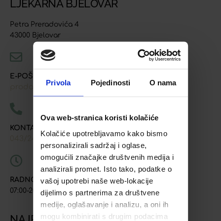
LJEKARNA BJELOVAR
Petra Preradovića 4
43000 Bjelovar
E-POŠTA
Privola
Pojedinosti
O nama
prodaja@ljekarna-bjelovar.hr
Ova web-stranica koristi kolačiće
KONTAKT TELEFONI
Kolačiće upotrebljavamo kako bismo
043/241-907
091/618-9163
091/603-8577
,
,
personalizirali sadržaj i oglase,
omogućili značajke društvenih medija i
analizirali promet. Isto tako, podatke o
RADNO VRIJEME
vašoj upotrebi naše web-lokacije
07:00-20:00
dijelimo s partnerima za društvene
medije, oglašavanje i analizu, a oni ih
mogu kombinirati s drugim podacima
NAJPOSJEĆENIJE STRANICE