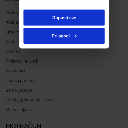
koje ste im pružili ili koje su prikupili dok
ste upotrebljavali njihove usluge.
Naslovnica
Dopusti sve
Web trgovina
Ljekarne
Prilagodi
Kontakt
O nama
Proizvodi na akciji
Kozmetika
Dodaci prehrani
Samoliječenje
Uređaji, pomagala i njega
Mama i djeca
MOJ RAČUN