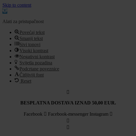
Skip to content
Open
toolbar
Alati za pristupačnost
Povećaj tekst
Smanji tekst
Sivi tonovi
Visoki kontrast
Negativni kontrast
Svijetla pozadina
Podcrtane poveznice
Čitljiviji font
Reset
Idi
na
sadržaj
BESPLATNA DOSTAVA IZNAD 50,00 EUR.
Facebook
Facebook-messenger
Instagram