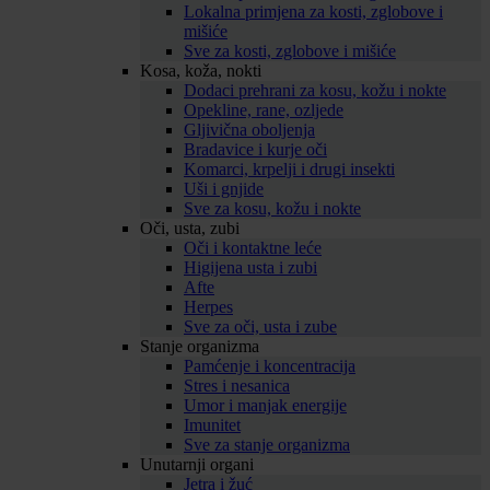
Lokalna primjena za kosti, zglobove i
mišiće
Sve za kosti, zglobove i mišiće
Kosa, koža, nokti
Dodaci prehrani za kosu, kožu i nokte
Opekline, rane, ozljede
Gljivična oboljenja
Bradavice i kurje oči
Komarci, krpelji i drugi insekti
Uši i gnjide
Sve za kosu, kožu i nokte
Oči, usta, zubi
Oči i kontaktne leće
Higijena usta i zubi
Afte
Herpes
Sve za oči, usta i zube
Stanje organizma
Pamćenje i koncentracija
Stres i nesanica
Umor i manjak energije
Imunitet
Sve za stanje organizma
Unutarnji organi
Jetra i žuć