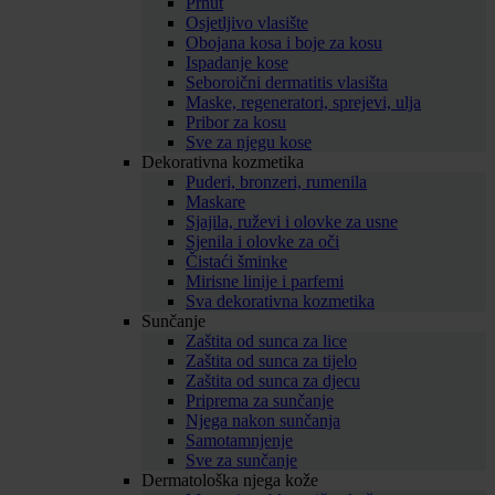
Prhut
Osjetljivo vlasište
Obojana kosa i boje za kosu
Ispadanje kose
Seboroični dermatitis vlasišta
Maske, regeneratori, sprejevi, ulja
Pribor za kosu
Sve za njegu kose
Dekorativna kozmetika
Puderi, bronzeri, rumenila
Maskare
Sjajila, ruževi i olovke za usne
Sjenila i olovke za oči
Čistaći šminke
Mirisne linije i parfemi
Sva dekorativna kozmetika
Sunčanje
Zaštita od sunca za lice
Zaštita od sunca za tijelo
Zaštita od sunca za djecu
Priprema za sunčanje
Njega nakon sunčanja
Samotamnjenje
Sve za sunčanje
Dermatološka njega kože