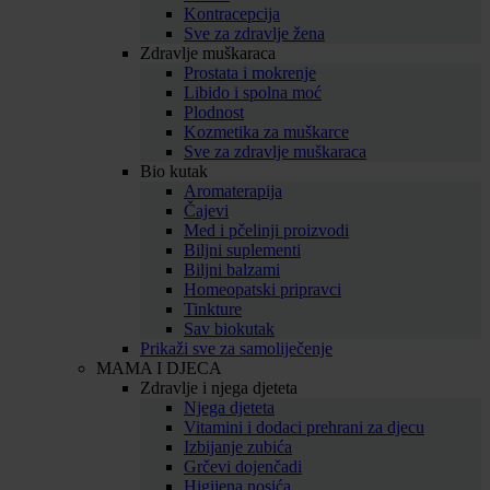
Kontracepcija
Sve za zdravlje žena
Zdravlje muškaraca
Prostata i mokrenje
Libido i spolna moć
Plodnost
Kozmetika za muškarce
Sve za zdravlje muškaraca
Bio kutak
Aromaterapija
Čajevi
Med i pčelinji proizvodi
Biljni suplementi
Biljni balzami
Homeopatski pripravci
Tinkture
Sav biokutak
Prikaži sve za samoliječenje
MAMA I DJECA
Zdravlje i njega djeteta
Njega djeteta
Vitamini i dodaci prehrani za djecu
Izbijanje zubića
Grčevi dojenčadi
Higijena nosića