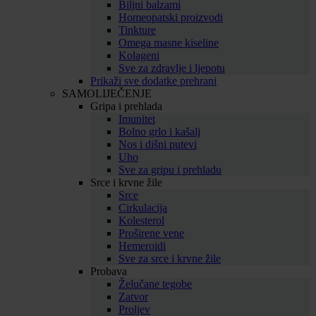
Biljni balzami
Homeopatski proizvodi
Tinkture
Omega masne kiseline
Kolageni
Sve za zdravlje i ljepotu
Prikaži sve dodatke prehrani
SAMOLIJEČENJE
Gripa i prehlada
Imunitet
Bolno grlo i kašalj
Nos i dišni putevi
Uho
Sve za gripu i prehladu
Srce i krvne žile
Srce
Cirkulacija
Kolesterol
Proširene vene
Hemeroidi
Sve za srce i krvne žile
Probava
Želučane tegobe
Zatvor
Proljev