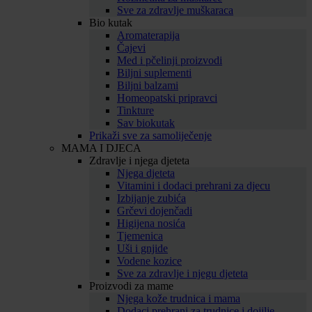
Sve za zdravlje muškaraca
Bio kutak
Aromaterapija
Čajevi
Med i pčelinji proizvodi
Biljni suplementi
Biljni balzami
Homeopatski pripravci
Tinkture
Sav biokutak
Prikaži sve za samoliječenje
MAMA I DJECA
Zdravlje i njega djeteta
Njega djeteta
Vitamini i dodaci prehrani za djecu
Izbijanje zubića
Grčevi dojenčadi
Higijena nosića
Tjemenica
Uši i gnjide
Vodene kozice
Sve za zdravlje i njegu djeteta
Proizvodi za mame
Njega kože trudnica i mama
Dodaci prehrani za trudnice i dojilje