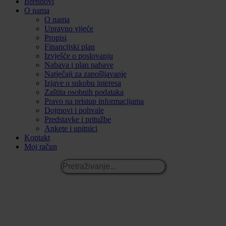
Brendovi
O nama
O nama
Upravno vijeće
Propisi
Financijski plan
Izvješće o poslovanju
Nabava i plan nabave
Natječaji za zapošljavanje
Izjave o sukobu interesa
Zaštita osobnih podataka
Pravo na pristup informacijama
Dojmovi i pohvale
Predstavke i pritužbe
Ankete i upitnici
Kontakt
Moj račun
Pretraživanje...