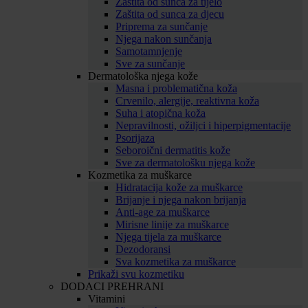
Zaštita od sunca za tijelo
Zaštita od sunca za djecu
Priprema za sunčanje
Njega nakon sunčanja
Samotamnjenje
Sve za sunčanje
Dermatološka njega kože
Masna i problematična koža
Crvenilo, alergije, reaktivna koža
Suha i atopična koža
Nepravilnosti, ožiljci i hiperpigmentacije
Psorijaza
Seboroični dermatitis kože
Sve za dermatološku njega kože
Kozmetika za muškarce
Hidratacija kože za muškarce
Brijanje i njega nakon brijanja
Anti-age za muškarce
Mirisne linije za muškarce
Njega tijela za muškarce
Dezodoransi
Sva kozmetika za muškarce
Prikaži svu kozmetiku
DODACI PREHRANI
Vitamini