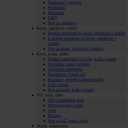
Nadutost i vjetrovi
Probiotici
Mučnina
ORS
Sve za probavu
Kosti, zglobovi, mišići
Dodaci prehrani za kosti, zglobove i mišiće
Lokalna primjena za kosti, zglobove i
mišiće
Sve za kosti, zglobove i mišiće
Kosa, koža, nokti
Dodaci prehrani za kosu, kožu i nokte
Opekline, rane, ozljede
Gljivična oboljenja
Bradavice i kurje oči
Komarci, krpelji i drugi insekti
Uši i gnjide
Sve za kosu, kožu i nokte
Oči, usta, zubi
Oči i kontaktne leće
Higijena usta i zubi
Afte
Herpes
Sve za oči, usta i zube
Stanje organizma