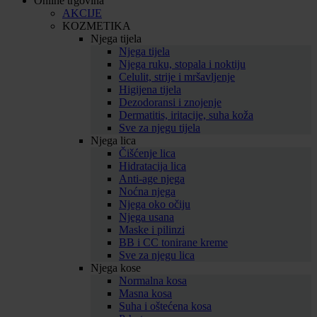
Online trgovina
AKCIJE
KOZMETIKA
Njega tijela
Njega tijela
Njega ruku, stopala i noktiju
Celulit, strije i mršavljenje
Higijena tijela
Dezodoransi i znojenje
Dermatitis, iritacije, suha koža
Sve za njegu tijela
Njega lica
Čišćenje lica
Hidratacija lica
Anti-age njega
Noćna njega
Njega oko očiju
Njega usana
Maske i pilinzi
BB i CC tonirane kreme
Sve za njegu lica
Njega kose
Normalna kosa
Masna kosa
Suha i oštećena kosa