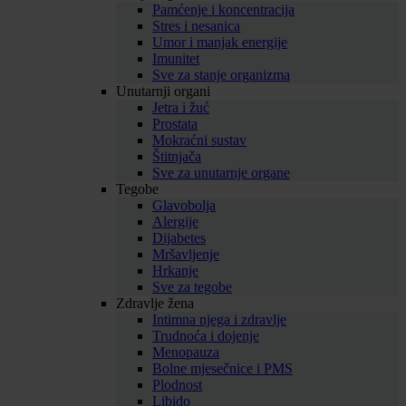
Pamćenje i koncentracija
Stres i nesanica
Umor i manjak energije
Imunitet
Sve za stanje organizma
Unutarnji organi
Jetra i žuć
Prostata
Mokraćni sustav
Štitnjača
Sve za unutarnje organe
Tegobe
Glavobolja
Alergije
Dijabetes
Mršavljenje
Hrkanje
Sve za tegobe
Zdravlje žena
Intimna njega i zdravlje
Trudnoća i dojenje
Menopauza
Bolne mjesečnice i PMS
Plodnost
Libido