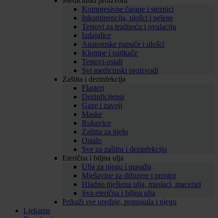
Medicinski proizvodi
Kompresivne čarape i steznici
Inkontinencija, ulošci i pelene
Testovi za trudnoću i ovulaciju
Izdajalice
Anatomske papuče i ulošci
Klompe i natikače
Testovi-ostali
Svi medicinski proizvodi
Zaštita i dezinfekcija
Flasteri
Dezinficijensi
Gaze i zavoji
Maske
Rukavice
Zaštita za tijelo
Ostalo
Sve za zaštitu i dezinfekciju
Eterična i biljna ulja
Ulja za njegu i masažu
Mješavine za difuzere i prostor
Hladno tiještena ulja, maslaci, macerati
Sva eterična i biljna ulja
Prikaži sve uređaje, pomagala i njegu
Ljekarne