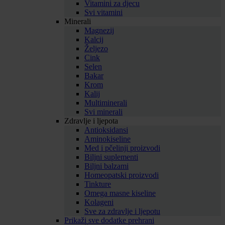
Vitamini za djecu
Svi vitamini
Minerali
Magnezij
Kalcij
Željezo
Cink
Selen
Bakar
Krom
Kalij
Multiminerali
Svi minerali
Zdravlje i ljepota
Antioksidansi
Aminokiseline
Med i pčelinji proizvodi
Biljni suplementi
Biljni balzami
Homeopatski proizvodi
Tinkture
Omega masne kiseline
Kolageni
Sve za zdravlje i ljepotu
Prikaži sve dodatke prehrani