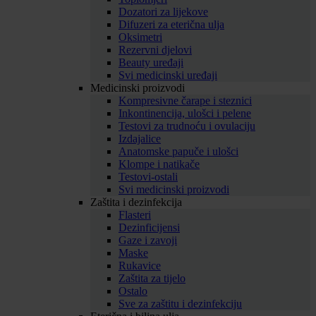
Dozatori za lijekove
Difuzeri za eterična ulja
Oksimetri
Rezervni djelovi
Beauty uređaji
Svi medicinski uređaji
Medicinski proizvodi
Kompresivne čarape i steznici
Inkontinencija, ulošci i pelene
Testovi za trudnoću i ovulaciju
Izdajalice
Anatomske papuče i ulošci
Klompe i natikače
Testovi-ostali
Svi medicinski proizvodi
Zaštita i dezinfekcija
Flasteri
Dezinficijensi
Gaze i zavoji
Maske
Rukavice
Zaštita za tijelo
Ostalo
Sve za zaštitu i dezinfekciju