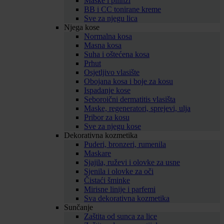
Maske i pilinzi
BB i CC tonirane kreme
Sve za njegu lica
Njega kose
Normalna kosa
Masna kosa
Suha i oštećena kosa
Prhut
Osjetljivo vlasište
Obojana kosa i boje za kosu
Ispadanje kose
Seboroični dermatitis vlasišta
Maske, regeneratori, sprejevi, ulja
Pribor za kosu
Sve za njegu kose
Dekorativna kozmetika
Puderi, bronzeri, rumenila
Maskare
Sjajila, ruževi i olovke za usne
Sjenila i olovke za oči
Čistaći šminke
Mirisne linije i parfemi
Sva dekorativna kozmetika
Sunčanje
Zaštita od sunca za lice