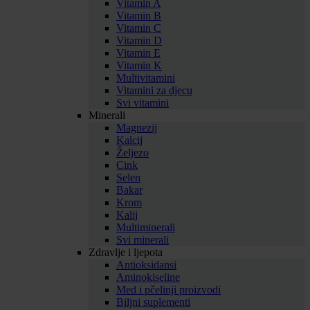
Vitamin A
Vitamin B
Vitamin C
Vitamin D
Vitamin E
Vitamin K
Multivitamini
Vitamini za djecu
Svi vitamini
Minerali
Magnezij
Kalcij
Željezo
Cink
Selen
Bakar
Krom
Kalij
Multiminerali
Svi minerali
Zdravlje i ljepota
Antioksidansi
Aminokiseline
Med i pčelinji proizvodi
Biljni suplementi