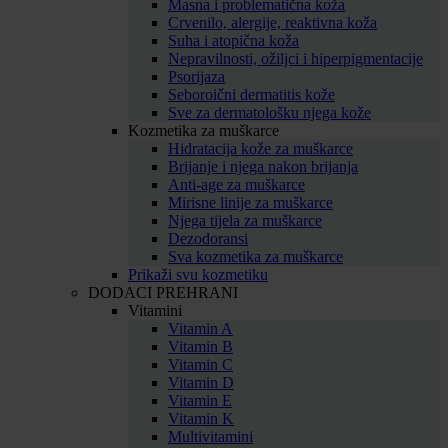
Masna i problematična koža
Crvenilo, alergije, reaktivna koža
Suha i atopična koža
Nepravilnosti, ožiljci i hiperpigmentacije
Psorijaza
Seboroični dermatitis kože
Sve za dermatološku njega kože
Kozmetika za muškarce
Hidratacija kože za muškarce
Brijanje i njega nakon brijanja
Anti-age za muškarce
Mirisne linije za muškarce
Njega tijela za muškarce
Dezodoransi
Sva kozmetika za muškarce
Prikaži svu kozmetiku
DODACI PREHRANI
Vitamini
Vitamin A
Vitamin B
Vitamin C
Vitamin D
Vitamin E
Vitamin K
Multivitamini