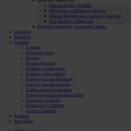
Eterična i biljna ulja
Ulja za njegu i masažu
Mješavine za difuzere i prostor
Hladno tiještena ulja, maslaci, macerati
Sva eterična i biljna ulja
Prikaži sve uređaje, pomagala i njegu
Ljekarne
Brendovi
O nama
O nama
Upravno vijeće
Propisi
Financijski plan
Izvješće o poslovanju
Nabava i plan nabave
Natječaji za zapošljavanje
Izjave o sukobu interesa
Zaštita osobnih podataka
Pravo na pristup informacijama
Dojmovi i pohvale
Predstavke i pritužbe
Ankete i upitnici
Kontakt
Moj račun