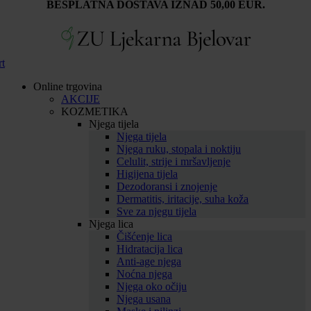
BESPLATNA DOSTAVA IZNAD 50,00 EUR.
rt
Online trgovina
AKCIJE
KOZMETIKA
Njega tijela
Njega tijela
Njega ruku, stopala i noktiju
Celulit, strije i mršavljenje
Higijena tijela
Dezodoransi i znojenje
Dermatitis, iritacije, suha koža
Sve za njegu tijela
Njega lica
Čišćenje lica
Hidratacija lica
Anti-age njega
Noćna njega
Njega oko očiju
Njega usana