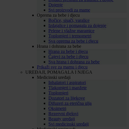
Dojenje
Svi proizvodi za mame
Oprema za bebe i djecu
Bočice, sisači, varalice
Izdajalice i pomagala za dojenje
Pelene i vlažne maramice
Toplomjeri i termometri
Sva oprema za bebe i djecu
Hrana i dohrana za bebe
Hrana za bebe i djecu
Čajevi za bebe i djecu
Sva hrana i dohrana za bebe
Prikaži sve za mamu i djecu
UREĐAJI, POMAGALA I NJEGA
Medicinski uređaji
Inhalatori i aspiratori
Tlakomjeri i manžete
Toplomjeri
Dozatori za lijekove
Difuzeri za eterična ulja
Oksimetri
Rezervni djelovi
Beauty uređaji
Svi medicinski uređaji