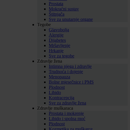
Prostata
Mokraćni sustav
Štitnjača
Sve za unutarnje organe
Tegobe
Glavobolja
Alergije
Dijabetes
Mršavljenje
Hrkanje
Sve za tegobe
Zdravlje žena
Intimna njega i zdravlje
Trudnoća i dojenje
Menopauza
Bolne mjesečnice i PMS
Plodnost
Libido
Kontracepcija
Sve za zdravlje žena
Zdravlje muškaraca
Prostata i mokrenje
Libido i spolna moć
Plodnost
Kozmetika za muškarce