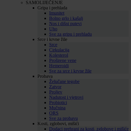
SAMOLIJEČENJE
Gripa i prehlada
Imunitet
Bolno grlo i kašalj
Nos i dišni putevi
Uho
Sve za gripu i prehladu
Srce i krvne žile
Srce
Cirkulacija
Kolesterol
Proširene vene
Hemeroidi
Sve za srce i krvne žile
Probava
Želučane tegobe
Zatvor
Proljev
Nadutost i vjetrovi
Probiotici
Mučnina
ORS
Sve za probavu
Kosti, zglobovi, mišići
Dodaci prehrani za kosti, zglobove i mišiće