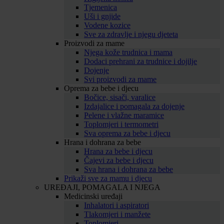
Tjemenica
Uši i gnjide
Vodene kozice
Sve za zdravlje i njegu djeteta
Proizvodi za mame
Njega kože trudnica i mama
Dodaci prehrani za trudnice i dojilje
Dojenje
Svi proizvodi za mame
Oprema za bebe i djecu
Bočice, sisači, varalice
Izdajalice i pomagala za dojenje
Pelene i vlažne maramice
Toplomjeri i termometri
Sva oprema za bebe i djecu
Hrana i dohrana za bebe
Hrana za bebe i djecu
Čajevi za bebe i djecu
Sva hrana i dohrana za bebe
Prikaži sve za mamu i djecu
UREĐAJI, POMAGALA I NJEGA
Medicinski uređaji
Inhalatori i aspiratori
Tlakomjeri i manžete
Toplomjeri