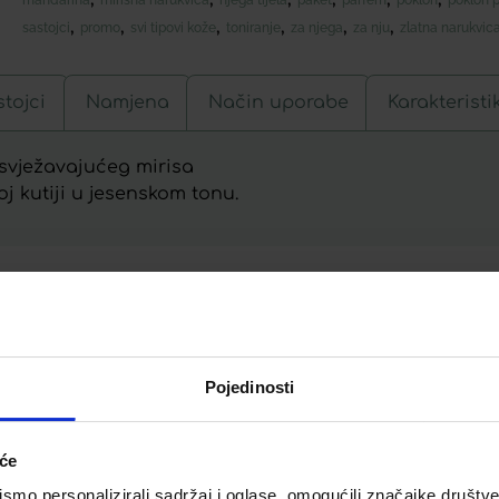
,
,
,
,
,
,
sastojci
promo
svi tipovi kože
toniranje
za njega
za nju
zlatna narukvic
tojci
Namjena
Način uporabe
Karakteristi
osvježavajućeg mirisa
j kutiji u jesenskom tonu.
Telegram
Twitter
WhatsApp
Email
Pojedinosti
iće
mo personalizirali sadržaj i oglase, omogućili značajke društveni