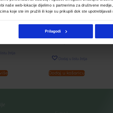
ebi naše web-lokacije dijelimo s partnerima za društvene medije, 
a koje ste im pružili ili koje su prikupili dok ste upotrebljavali
 CAMELIA
LE
LJ
OILY DANDRUFF SHAMPOO
WITH WHITE WILLOW &
PROPOLIS
€
Prilagodi
16,89
€
listu želja
Dodaj u listu želja
više
Dodaj u košaricu
ije