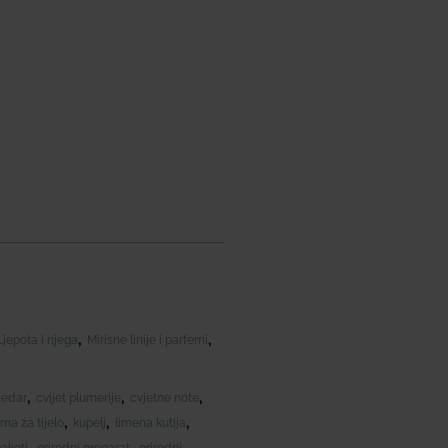
,
,
Ljepota i njega
Mirisne linije i parfemi
,
,
,
cedar
cvijet plumerije
cvjetne note
,
,
,
ma za tijelo
kupelj
limena kutija
,
,
aketi
prirodni preparat
prirodni