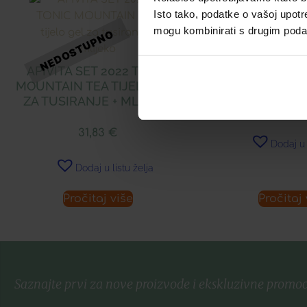
Isto tako, podatke o vašoj upotr
mogu kombinirati s drugim podacim
LERBOLARIO
KUPE
APIVITA SET 2022 TONIC
MOUNTAIN TEA TIJELO GEL
17,15
ZA TUSIRANJE + MLIJEKO
31,83
€
Dodaj u 
Dodaj u listu želja
Pročitaj više
Pročitaj 
Saznajte prvi za nove proizvode i ekskluzivne promoc