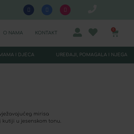
0
O NAMA
KONTAKT
MAMA I DJECA
UREĐAJI, POMAGALA I NJEGA
svježavajućeg mirisa
 kutiji u jesenskom tonu.