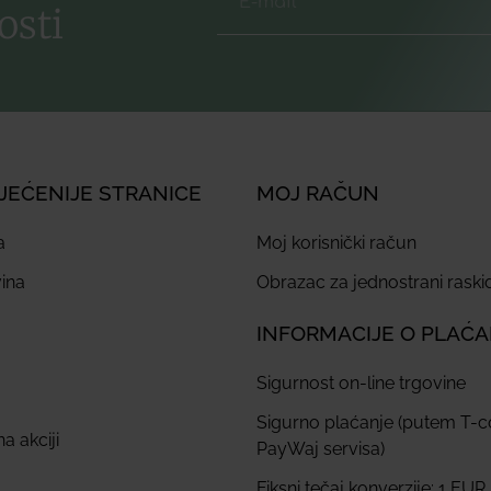
osti
JEĆENIJE STRANICE
MOJ RAČUN
a
Moj korisnički račun
ina
Obrazac za jednostrani rask
INFORMACIJE O PLAĆ
Sigurnost on-line trgovine
Sigurno plaćanje (putem T-
a akciji
PayWaj servisa)
Fiksni tečaj konverzije: 1 EUR