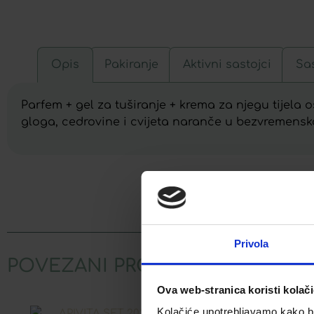
Opis
Pakiranje
Aktivni sastojci
Sas
Parfem + gel za tuširanje + krema za njegu tijela 
gloga, cedrovine i cvijeta naranče u bezvremensko
Facebook
Privola
POVEZANI PROIZVODI
Ova web-stranica koristi kolač
Kolačiće upotrebljavamo kako bis