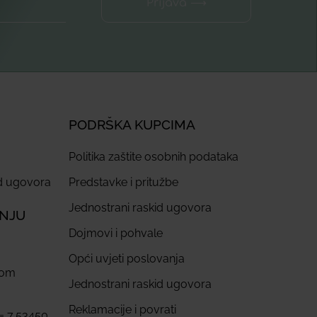
Prijava ⟶
PODRŠKA KUPCIMA
Politika zaštite osobnih podataka
id ugovora
Predstavke i pritužbe
Jednostrani raskid ugovora
ANJU
Dojmovi i pohvale
Opći uvjeti poslovanja
com
Jednostrani raskid ugovora
Reklamacije i povrati
 = 7,53450