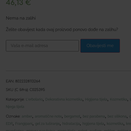
46,13
€
Nema na zalihi
Želite obavijest kada ovaj proizvod ponovo dođe na zalihu?
Obavijesti me
EAN:
8022328113264
SKU (C šifra):
C025395
,
,
,
,
Kategorije:
L'erbolario
Dekorativna kozmetika
Higijena tijela
Kozmetika
Njega tijela
,
,
,
,
,
Oznake:
amber
aromatične note
bergamot
bez parabena
bez silikona
,
,
,
,
,
,
EDP
Frangipani
gel za tuširanje
hidratacija
higijena tijela
kozmetika
kre
,
,
,
,
,
,
mandarina
mirisna narukvica
njega tijela
paket
parfem
poklon
poklon p