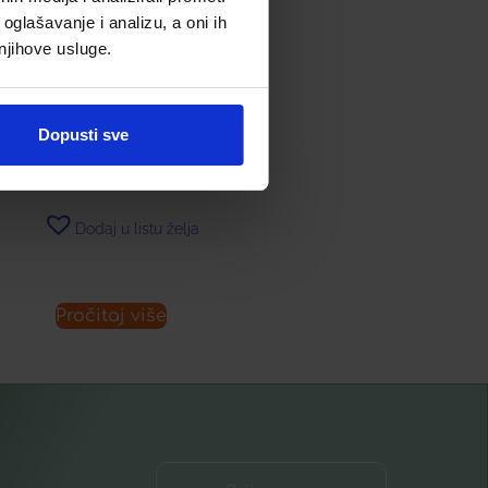
oglašavanje i analizu, a oni ih
 njihove usluge.
RBOLARIO BERRIES FLUID
ZA TIJELO
21,33
€
Dopusti sve
Dodaj u listu želja
Pročitaj više