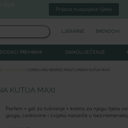
 50,00
Prijava nuspojave lijeka
LJEKARNE
BRENDOVI
DODACI PREHRANI
SAMOLIJEČENJE
je i parfemi
/ LERBOLARIO BERRIES PAKET LIMENA KUTIJA MAXI
NA KUTIJA MAXI
Parfem + gel za tuširanje + krema za njegu tijela o
gloga, cedrovine i cvijeta naranče u bezvremenskoj