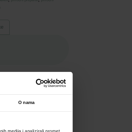
a
ke
O nama
h medija i analizirali promet.