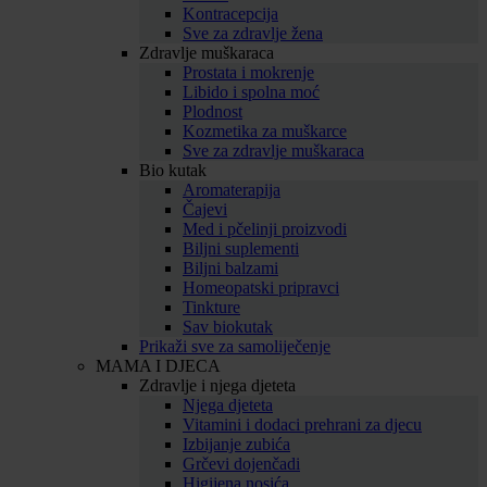
Kontracepcija
Sve za zdravlje žena
Zdravlje muškaraca
Prostata i mokrenje
Libido i spolna moć
Plodnost
Kozmetika za muškarce
Sve za zdravlje muškaraca
Bio kutak
Aromaterapija
Čajevi
Med i pčelinji proizvodi
Biljni suplementi
Biljni balzami
Homeopatski pripravci
Tinkture
Sav biokutak
Prikaži sve za samoliječenje
MAMA I DJECA
Zdravlje i njega djeteta
Njega djeteta
Vitamini i dodaci prehrani za djecu
Izbijanje zubića
Grčevi dojenčadi
Higijena nosića