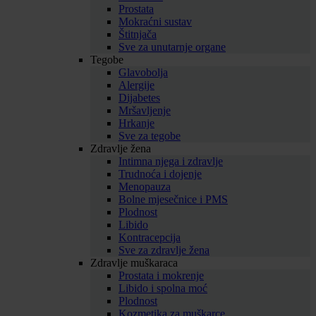
Prostata
Mokraćni sustav
Štitnjača
Sve za unutarnje organe
Tegobe
Glavobolja
Alergije
Dijabetes
Mršavljenje
Hrkanje
Sve za tegobe
Zdravlje žena
Intimna njega i zdravlje
Trudnoća i dojenje
Menopauza
Bolne mjesečnice i PMS
Plodnost
Libido
Kontracepcija
Sve za zdravlje žena
Zdravlje muškaraca
Prostata i mokrenje
Libido i spolna moć
Plodnost
Kozmetika za muškarce