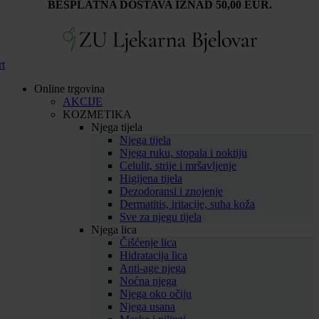
BESPLATNA DOSTAVA IZNAD 50,00 EUR.
rt
Online trgovina
AKCIJE
KOZMETIKA
Njega tijela
Njega tijela
Njega ruku, stopala i noktiju
Celulit, strije i mršavljenje
Higijena tijela
Dezodoransi i znojenje
Dermatitis, iritacije, suha koža
Sve za njegu tijela
Njega lica
Čišćenje lica
Hidratacija lica
Anti-age njega
Noćna njega
Njega oko očiju
Njega usana