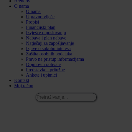
Brendovi
O nama
O nama
Upravno vijeće
Propisi
Financijski plan
Izvješće o poslovanju
Nabava i plan nabave
Natječaji za zapošljavanje
Izjave o sukobu interesa
Zaštita osobnih podataka
Pravo na pristup informacijama
Dojmovi i pohvale
Predstavke i pritužbe
Ankete i upitnici
Kontakt
Moj račun
Pretraživanje...