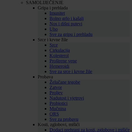
SAMOLIJEČENJE
Gripa i prehlada
Imunitet
Bolno grlo i kašalj
Nos i dišni putevi
Uho
Sve za gripu i prehladu
Srce i krvne žile
Srce
Cirkulacija
Kolesterol
Proširene vene
Hemeroidi
Sve za srce i krvne žile
Probava
Želučane tegobe
Zatvor
Proljev
Nadutost i vjetrovi
Probiotici
Mučnina
ORS
Sve za probavu
Kosti, zglobovi, mišići
Dodaci prehrani za kosti, zglobove i mišiće