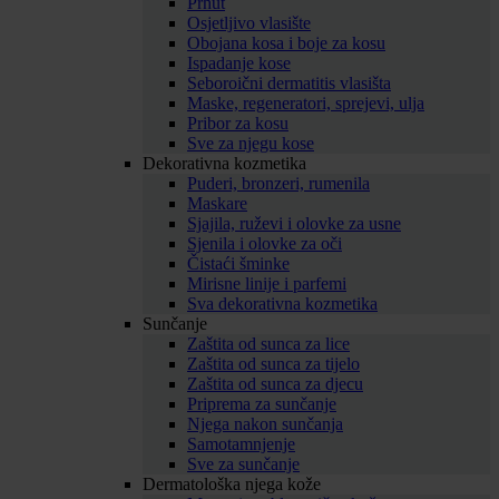
Prhut
Osjetljivo vlasište
Obojana kosa i boje za kosu
Ispadanje kose
Seboroični dermatitis vlasišta
Maske, regeneratori, sprejevi, ulja
Pribor za kosu
Sve za njegu kose
Dekorativna kozmetika
Puderi, bronzeri, rumenila
Maskare
Sjajila, ruževi i olovke za usne
Sjenila i olovke za oči
Čistaći šminke
Mirisne linije i parfemi
Sva dekorativna kozmetika
Sunčanje
Zaštita od sunca za lice
Zaštita od sunca za tijelo
Zaštita od sunca za djecu
Priprema za sunčanje
Njega nakon sunčanja
Samotamnjenje
Sve za sunčanje
Dermatološka njega kože