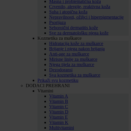
Masna i problematična koža
Crvenilo, alergije, reaktivna koža
Suha i atopična koža
Nepravilnosti, ožiljci i hiperpigmentacije
Psorijaza
Seboroični dermatitis kože
Sve za dermatološku njega kože
Kozmetika za muškarce
Hidratacija kože za muškarce
Brijanje i njega nakon brijanja
Anti-age za muškarce
Mirisne linije za muškarce
Njega tijela za muškarce
Dezodoransi
Sva kozmetika za muškarce
Prikaži svu kozmetiku
DODACI PREHRANI
Vitamini
Vitamin A
Vitamin B
Vitamin C
Vitamin D
Vitamin E
Vitamin K
Multivitamini