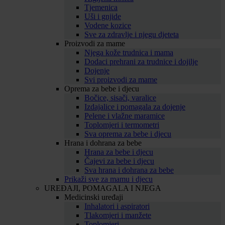
Tjemenica
Uši i gnjide
Vodene kozice
Sve za zdravlje i njegu djeteta
Proizvodi za mame
Njega kože trudnica i mama
Dodaci prehrani za trudnice i dojilje
Dojenje
Svi proizvodi za mame
Oprema za bebe i djecu
Bočice, sisači, varalice
Izdajalice i pomagala za dojenje
Pelene i vlažne maramice
Toplomjeri i termometri
Sva oprema za bebe i djecu
Hrana i dohrana za bebe
Hrana za bebe i djecu
Čajevi za bebe i djecu
Sva hrana i dohrana za bebe
Prikaži sve za mamu i djecu
UREĐAJI, POMAGALA I NJEGA
Medicinski uređaji
Inhalatori i aspiratori
Tlakomjeri i manžete
Toplomjeri