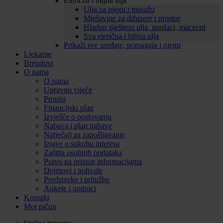
Eterična i biljna ulja
Ulja za njegu i masažu
Mješavine za difuzere i prostor
Hladno tiještena ulja, maslaci, macerati
Sva eterična i biljna ulja
Prikaži sve uređaje, pomagala i njegu
Ljekarne
Brendovi
O nama
O nama
Upravno vijeće
Propisi
Financijski plan
Izvješće o poslovanju
Nabava i plan nabave
Natječaji za zapošljavanje
Izjave o sukobu interesa
Zaštita osobnih podataka
Pravo na pristup informacijama
Dojmovi i pohvale
Predstavke i pritužbe
Ankete i upitnici
Kontakt
Moj račun