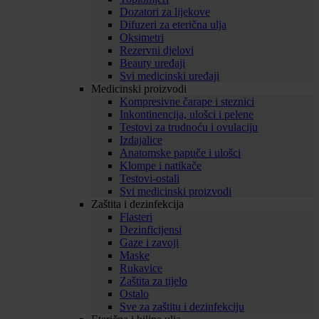
Dozatori za lijekove
Difuzeri za eterična ulja
Oksimetri
Rezervni djelovi
Beauty uređaji
Svi medicinski uređaji
Medicinski proizvodi
Kompresivne čarape i steznici
Inkontinencija, ulošci i pelene
Testovi za trudnoću i ovulaciju
Izdajalice
Anatomske papuče i ulošci
Klompe i natikače
Testovi-ostali
Svi medicinski proizvodi
Zaštita i dezinfekcija
Flasteri
Dezinficijensi
Gaze i zavoji
Maske
Rukavice
Zaštita za tijelo
Ostalo
Sve za zaštitu i dezinfekciju