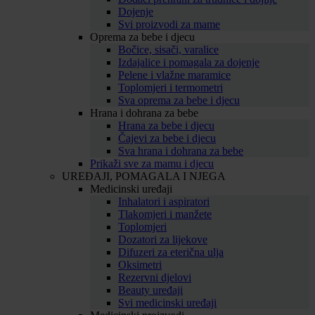
Dojenje
Svi proizvodi za mame
Oprema za bebe i djecu
Bočice, sisači, varalice
Izdajalice i pomagala za dojenje
Pelene i vlažne maramice
Toplomjeri i termometri
Sva oprema za bebe i djecu
Hrana i dohrana za bebe
Hrana za bebe i djecu
Čajevi za bebe i djecu
Sva hrana i dohrana za bebe
Prikaži sve za mamu i djecu
UREĐAJI, POMAGALA I NJEGA
Medicinski uređaji
Inhalatori i aspiratori
Tlakomjeri i manžete
Toplomjeri
Dozatori za lijekove
Difuzeri za eterična ulja
Oksimetri
Rezervni djelovi
Beauty uređaji
Svi medicinski uređaji