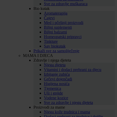
Sve za zdravlje muškaraca
Bio kutak
Aromaterapija
Čajevi
Med i pčelinji proizvodi
Biljni suplementi
Biljni balzami
Homeopatski pripravci
Tinkture
Sav biokutak
Prikaži sve za samoliječenje
MAMA I DJECA
Zdravlje i njega djeteta
Njega djeteta
Vitamini i dodaci prehrani za djecu
Izbijanje zubića
Grčevi dojenčadi
Higijena nosića
Tjemenica
Uši i gnjide
Vodene kozice
Sve za zdravlje i njegu djeteta
Proizvodi za mame
Njega kože trudnica i mama
Dodaci prehrani za trudnice i dojilje