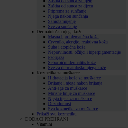
Zaštita od sunca za tijelo
Zaštita od sunca za djecu
Priprema za sunčanje
Njega nakon sunčanja
Samotamnjenje
Sve za sunčanje
Dermatološka njega kože
Masna i problematična koža
Crvenilo, alergije, reaktivna koža
Suha i atopična koža
Nepravilnosti, ožiljci i hiperpigmentacije
Psorijaza
Seboroični dermatitis kože
Sve za dermatološku njega kože
Kozmetika za muškarce
Hidratacija kože za muškarce
Brijanje i njega nakon brijanja
Anti-age za muškarce
Mirisne linije za muškarce
Njega tijela za muškarce
Dezodoransi
Sva kozmetika za muškarce
Prikaži svu kozmetiku
DODACI PREHRANI
Vitamini