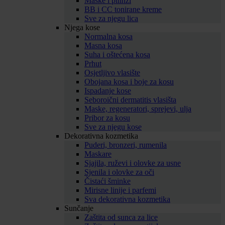
Maske i pilinzi
BB i CC tonirane kreme
Sve za njegu lica
Njega kose
Normalna kosa
Masna kosa
Suha i oštećena kosa
Prhut
Osjetljivo vlasište
Obojana kosa i boje za kosu
Ispadanje kose
Seboroični dermatitis vlasišta
Maske, regeneratori, sprejevi, ulja
Pribor za kosu
Sve za njegu kose
Dekorativna kozmetika
Puderi, bronzeri, rumenila
Maskare
Sjajila, ruževi i olovke za usne
Sjenila i olovke za oči
Čistaći šminke
Mirisne linije i parfemi
Sva dekorativna kozmetika
Sunčanje
Zaštita od sunca za lice