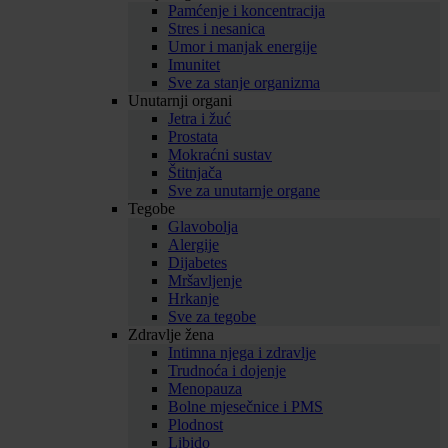
Pamćenje i koncentracija
Stres i nesanica
Umor i manjak energije
Imunitet
Sve za stanje organizma
Unutarnji organi
Jetra i žuć
Prostata
Mokraćni sustav
Štitnjača
Sve za unutarnje organe
Tegobe
Glavobolja
Alergije
Dijabetes
Mršavljenje
Hrkanje
Sve za tegobe
Zdravlje žena
Intimna njega i zdravlje
Trudnoća i dojenje
Menopauza
Bolne mjesečnice i PMS
Plodnost
Libido