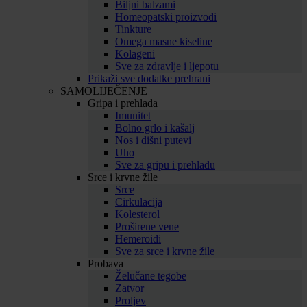
Biljni balzami
Homeopatski proizvodi
Tinkture
Omega masne kiseline
Kolageni
Sve za zdravlje i ljepotu
Prikaži sve dodatke prehrani
SAMOLIJEČENJE
Gripa i prehlada
Imunitet
Bolno grlo i kašalj
Nos i dišni putevi
Uho
Sve za gripu i prehladu
Srce i krvne žile
Srce
Cirkulacija
Kolesterol
Proširene vene
Hemeroidi
Sve za srce i krvne žile
Probava
Želučane tegobe
Zatvor
Proljev