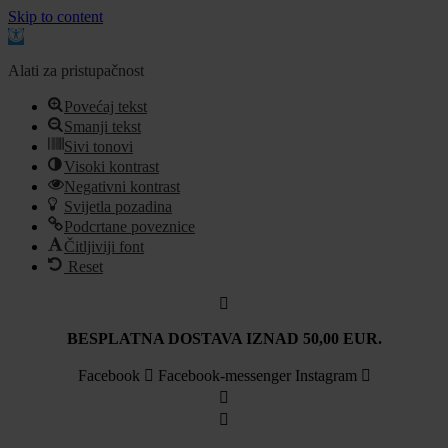
Skip to content
Open
toolbar
Alati za pristupačnost
Povećaj tekst
Smanji tekst
Sivi tonovi
Visoki kontrast
Negativni kontrast
Svijetla pozadina
Podcrtane poveznice
Čitljiviji font
Reset
Idi
na
sadržaj
BESPLATNA DOSTAVA IZNAD 50,00 EUR.
Facebook
Facebook-messenger
Instagram