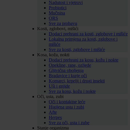
Nadutost i vjetrovi
Probiotici
Mučnina
ORS
Sve za probavu
Kosti, zglobovi, mišići
Dodaci prehrani za kosti, zglobove i mišiće
Lokalna primjena za kosti, zglobove i
mišiće
Sve za kosti, zglobove i mišiće
Kosa, koža, nokti
Dodaci prehrani za kosu, kožu i nokte
Opekline, rane, ozljede
Gljivična oboljenja
Bradavice i kurje oči
Komarci, krpelji i drugi insekti
Uši i gnjide
Sve za kosu, kožu i nokte
Oči, usta, zubi
Oči i kontaktne leće
Higijena usta i zubi
Afte
Herpes
Sve za oči, usta i zube
Stanje organizma