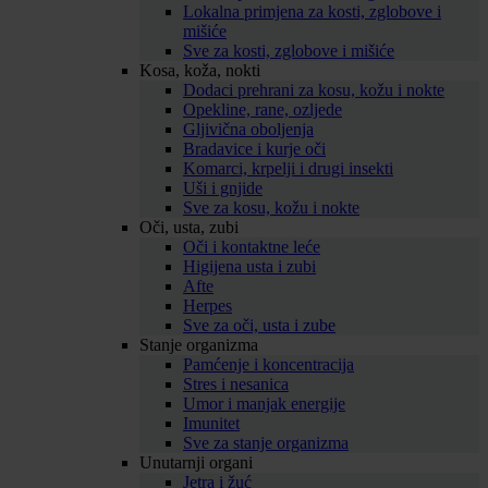
Lokalna primjena za kosti, zglobove i
mišiće
Sve za kosti, zglobove i mišiće
Kosa, koža, nokti
Dodaci prehrani za kosu, kožu i nokte
Opekline, rane, ozljede
Gljivična oboljenja
Bradavice i kurje oči
Komarci, krpelji i drugi insekti
Uši i gnjide
Sve za kosu, kožu i nokte
Oči, usta, zubi
Oči i kontaktne leće
Higijena usta i zubi
Afte
Herpes
Sve za oči, usta i zube
Stanje organizma
Pamćenje i koncentracija
Stres i nesanica
Umor i manjak energije
Imunitet
Sve za stanje organizma
Unutarnji organi
Jetra i žuć