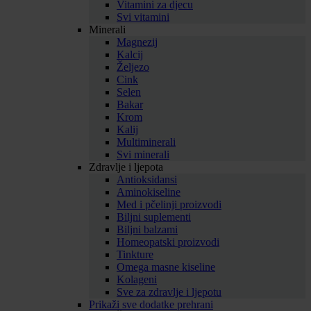
Vitamini za djecu
Svi vitamini
Minerali
Magnezij
Kalcij
Željezo
Cink
Selen
Bakar
Krom
Kalij
Multiminerali
Svi minerali
Zdravlje i ljepota
Antioksidansi
Aminokiseline
Med i pčelinji proizvodi
Biljni suplementi
Biljni balzami
Homeopatski proizvodi
Tinkture
Omega masne kiseline
Kolageni
Sve za zdravlje i ljepotu
Prikaži sve dodatke prehrani