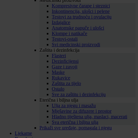
Medicinski proizvodi
Kompresivne čarape i steznici
Inkontinencija, ulošci i pelene
Testovi za trudnoću i ovulaciju
Izdajalice
Anatomske papuče i ulošci
Klompe i natikače
Testovi-ostali
Svi medicinski proizvodi
Zaštita i dezinfekcija
Flasteri
Dezinficijensi
Gaze i zavoji
Maske
Rukavice
Zaštita za tijelo
Ostalo
Sve za zaštitu i dezinfekciju
Eterična i biljna ulja
Ulja za njegu i masažu
Mješavine za difuzere i prostor
Hladno tiještena ulja, maslaci, macerati
Sva eterična i biljna ulja
Prikaži sve uređaje, pomagala i njegu
Ljekarne