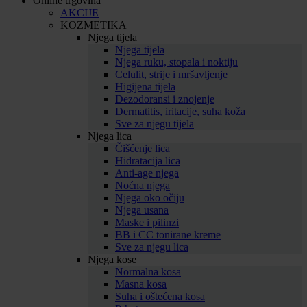
Online trgovina
AKCIJE
KOZMETIKA
Njega tijela
Njega tijela
Njega ruku, stopala i noktiju
Celulit, strije i mršavljenje
Higijena tijela
Dezodoransi i znojenje
Dermatitis, iritacije, suha koža
Sve za njegu tijela
Njega lica
Čišćenje lica
Hidratacija lica
Anti-age njega
Noćna njega
Njega oko očiju
Njega usana
Maske i pilinzi
BB i CC tonirane kreme
Sve za njegu lica
Njega kose
Normalna kosa
Masna kosa
Suha i oštećena kosa