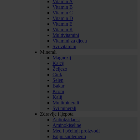
Vitamin A
Vitamin B
Vitamin C
Vitamin D
Vitamin E
Vitamin K
Multivitamini
Vitamini za djecu
Svi vitamini
Minerali
Magnezij
Kalcij
Željezo
Cink
Selen
Bakar
Krom
Kalij
Multiminerali
Svi minerali
Zdravlje i ljepota
Antioksidansi
Aminokiseline
Med i pčelinji proizvodi
Biljni suplementi