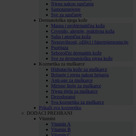
Njega nakon sunčanja
Samotamnjenje
Sve za sunčanje
Dermatološka njega kože
Masna i problematična koža
Crvenilo, alergije, reaktivna koža
Suha i atopična koža
Nepravilnosti, ožiljci i hiperpigmentacije
Psorijaza
Seboroični dermatitis kože
Sve za dermatološku njega kože
Kozmetika za muškarce
Hidratacija kože za muškarce
Brijanje i njega nakon brijanja
Anti-age za muškarce
Mirisne linije za muškarce
Njega tijela za muškarce
Dezodoransi
Sva kozmetika za muškarce
Prikaži svu kozmetiku
DODACI PREHRANI
Vitamini
Vitamin A
Vitamin B
Vitamin C