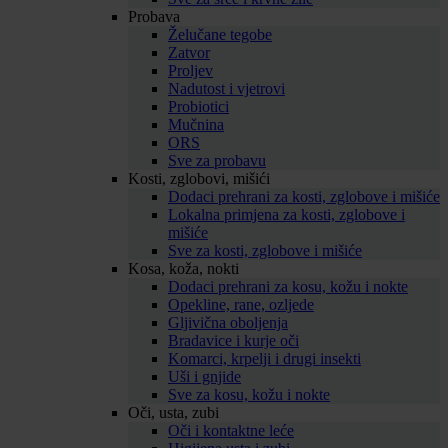
Probava
Želučane tegobe
Zatvor
Proljev
Nadutost i vjetrovi
Probiotici
Mučnina
ORS
Sve za probavu
Kosti, zglobovi, mišići
Dodaci prehrani za kosti, zglobove i mišiće
Lokalna primjena za kosti, zglobove i
mišiće
Sve za kosti, zglobove i mišiće
Kosa, koža, nokti
Dodaci prehrani za kosu, kožu i nokte
Opekline, rane, ozljede
Gljivična oboljenja
Bradavice i kurje oči
Komarci, krpelji i drugi insekti
Uši i gnjide
Sve za kosu, kožu i nokte
Oči, usta, zubi
Oči i kontaktne leće