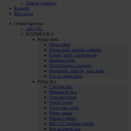
Ankete i upitnici
Kontakt
Moj račun
Online trgovina
AKCIJE
KOZMETIKA
Njega tijela
Njega tijela
Njega ruku, stopala i noktiju
Celulit, strije i mršavljenje
Higijena tijela
Dezodoransi i znojenje
Dermatitis, iritacije, suha koža
Sve za njegu tijela
Njega lica
Čišćenje lica
Hidratacija lica
Anti-age njega
Noćna njega
Njega oko očiju
Njega usana
Maske i pilinzi
BB i CC tonirane kreme
Sve za njegu lica