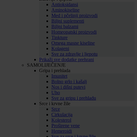
Antioksidansi
Aminokiseline
Med i pčelinji proizvodi
Biljni suplementi
Biljni balzami
Homeopatski proizvodi
Tinkture
Omega masne kiseline
Kolageni
Sve za zdravlje i ljepotu
Prikaži sve dodatke prehrani
SAMOLIJEČENJE
Gripa i prehlada
Imunitet
Bolno grlo i kašalj
Nos i dišni putevi
Uho
Sve za gripu i prehladu
Srce i krvne žile
Srce
Cirkulacija
Kolesterol
Proširene vene
Hemeroidi
Sve za srce i krvne žile