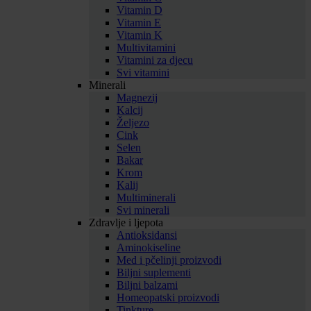
Vitamin D
Vitamin E
Vitamin K
Multivitamini
Vitamini za djecu
Svi vitamini
Minerali
Magnezij
Kalcij
Željezo
Cink
Selen
Bakar
Krom
Kalij
Multiminerali
Svi minerali
Zdravlje i ljepota
Antioksidansi
Aminokiseline
Med i pčelinji proizvodi
Biljni suplementi
Biljni balzami
Homeopatski proizvodi
Tinkture