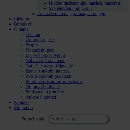
Hladno tiještena ulja, maslaci, macerati
Sva eterična i biljna ulja
Prikaži sve uređaje, pomagala i njegu
Ljekarne
Brendovi
O nama
O nama
Upravno vijeće
Propisi
Financijski plan
Izvješće o poslovanju
Nabava i plan nabave
Natječaji za zapošljavanje
Izjave o sukobu interesa
Zaštita osobnih podataka
Pravo na pristup informacijama
Dojmovi i pohvale
Predstavke i pritužbe
Ankete i upitnici
Kontakt
Moj račun
Pretraživanje...