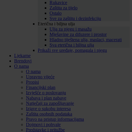
Rukavice
Zaštita za tijelo
Ostalo
Sve za zaštitu i dezinfekciju
Eterična i biljna ulja
Ulja za njegu i masažu
Mješavine za difuzere i prostor
Hladno tiještena ulja, maslaci, macerati
Sva eterična i biljna ulja
Prikaži sve uređaje, pomagala i njegu
Ljekarne
Brendovi
O nama
O nama
Upravno vijeće
Propisi
Financijski plan
Izvješće o poslovanju
Nabava i plan nabave
Natječaji za zapošljavanje
Izjave o sukobu interesa
Zaštita osobnih podataka
Pravo na pristup informacijama
Dojmovi i pohvale
Predstavke i pritužbe