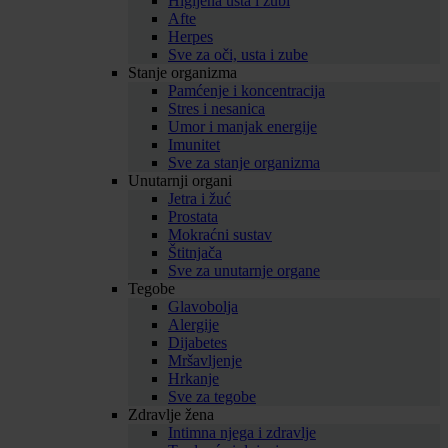
Higijena usta i zubi
Afte
Herpes
Sve za oči, usta i zube
Stanje organizma
Pamćenje i koncentracija
Stres i nesanica
Umor i manjak energije
Imunitet
Sve za stanje organizma
Unutarnji organi
Jetra i žuć
Prostata
Mokraćni sustav
Štitnjača
Sve za unutarnje organe
Tegobe
Glavobolja
Alergije
Dijabetes
Mršavljenje
Hrkanje
Sve za tegobe
Zdravlje žena
Intimna njega i zdravlje