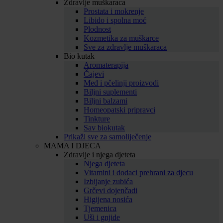
Zdravlje muškaraca
Prostata i mokrenje
Libido i spolna moć
Plodnost
Kozmetika za muškarce
Sve za zdravlje muškaraca
Bio kutak
Aromaterapija
Čajevi
Med i pčelinji proizvodi
Biljni suplementi
Biljni balzami
Homeopatski pripravci
Tinkture
Sav biokutak
Prikaži sve za samoliječenje
MAMA I DJECA
Zdravlje i njega djeteta
Njega djeteta
Vitamini i dodaci prehrani za djecu
Izbijanje zubića
Grčevi dojenčadi
Higijena nosića
Tjemenica
Uši i gnjide