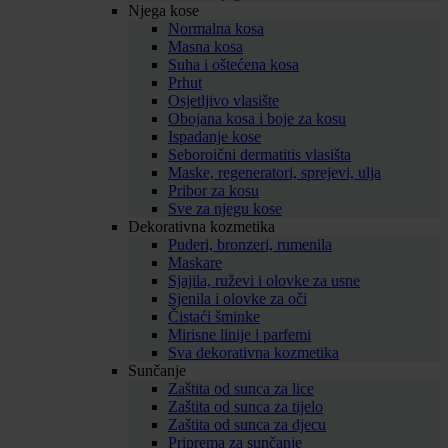
Njega kose
Normalna kosa
Masna kosa
Suha i oštećena kosa
Prhut
Osjetljivo vlasište
Obojana kosa i boje za kosu
Ispadanje kose
Seboroični dermatitis vlasišta
Maske, regeneratori, sprejevi, ulja
Pribor za kosu
Sve za njegu kose
Dekorativna kozmetika
Puderi, bronzeri, rumenila
Maskare
Sjajila, ruževi i olovke za usne
Sjenila i olovke za oči
Čistaći šminke
Mirisne linije i parfemi
Sva dekorativna kozmetika
Sunčanje
Zaštita od sunca za lice
Zaštita od sunca za tijelo
Zaštita od sunca za djecu
Priprema za sunčanje