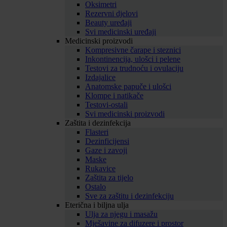
Oksimetri
Rezervni djelovi
Beauty uređaji
Svi medicinski uređaji
Medicinski proizvodi
Kompresivne čarape i steznici
Inkontinencija, ulošci i pelene
Testovi za trudnoću i ovulaciju
Izdajalice
Anatomske papuče i ulošci
Klompe i natikače
Testovi-ostali
Svi medicinski proizvodi
Zaštita i dezinfekcija
Flasteri
Dezinficijensi
Gaze i zavoji
Maske
Rukavice
Zaštita za tijelo
Ostalo
Sve za zaštitu i dezinfekciju
Eterična i biljna ulja
Ulja za njegu i masažu
Mješavine za difuzere i prostor