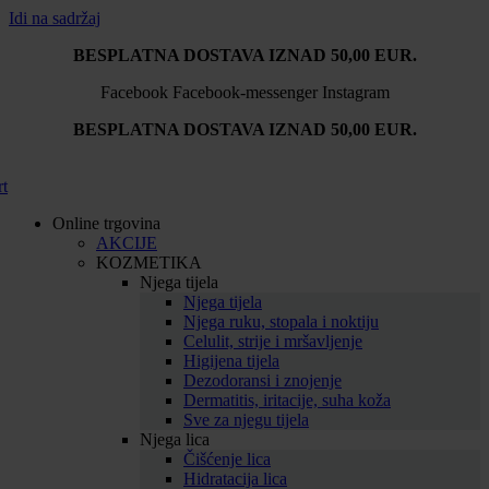
Idi na sadržaj
BESPLATNA DOSTAVA IZNAD 50,00 EUR.
Facebook
Facebook-messenger
Instagram
BESPLATNA DOSTAVA IZNAD 50,00 EUR.
rt
Online trgovina
AKCIJE
KOZMETIKA
Njega tijela
Njega tijela
Njega ruku, stopala i noktiju
Celulit, strije i mršavljenje
Higijena tijela
Dezodoransi i znojenje
Dermatitis, iritacije, suha koža
Sve za njegu tijela
Njega lica
Čišćenje lica
Hidratacija lica