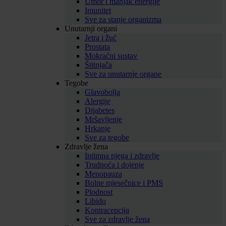
Umor i manjak energije
Imunitet
Sve za stanje organizma
Unutarnji organi
Jetra i žuć
Prostata
Mokraćni sustav
Štitnjača
Sve za unutarnje organe
Tegobe
Glavobolja
Alergije
Dijabetes
Mršavljenje
Hrkanje
Sve za tegobe
Zdravlje žena
Intimna njega i zdravlje
Trudnoća i dojenje
Menopauza
Bolne mjesečnice i PMS
Plodnost
Libido
Kontracepcija
Sve za zdravlje žena