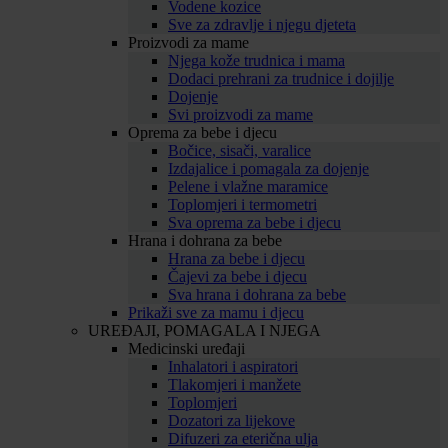
Vodene kozice
Sve za zdravlje i njegu djeteta
Proizvodi za mame
Njega kože trudnica i mama
Dodaci prehrani za trudnice i dojilje
Dojenje
Svi proizvodi za mame
Oprema za bebe i djecu
Bočice, sisači, varalice
Izdajalice i pomagala za dojenje
Pelene i vlažne maramice
Toplomjeri i termometri
Sva oprema za bebe i djecu
Hrana i dohrana za bebe
Hrana za bebe i djecu
Čajevi za bebe i djecu
Sva hrana i dohrana za bebe
Prikaži sve za mamu i djecu
UREĐAJI, POMAGALA I NJEGA
Medicinski uređaji
Inhalatori i aspiratori
Tlakomjeri i manžete
Toplomjeri
Dozatori za lijekove
Difuzeri za eterična ulja