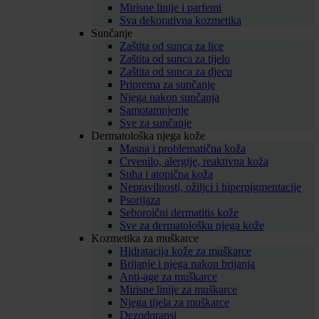
Mirisne linije i parfemi
Sva dekorativna kozmetika
Sunčanje
Zaštita od sunca za lice
Zaštita od sunca za tijelo
Zaštita od sunca za djecu
Priprema za sunčanje
Njega nakon sunčanja
Samotamnjenje
Sve za sunčanje
Dermatološka njega kože
Masna i problematična koža
Crvenilo, alergije, reaktivna koža
Suha i atopična koža
Nepravilnosti, ožiljci i hiperpigmentacije
Psorijaza
Seboroični dermatitis kože
Sve za dermatološku njega kože
Kozmetika za muškarce
Hidratacija kože za muškarce
Brijanje i njega nakon brijanja
Anti-age za muškarce
Mirisne linije za muškarce
Njega tijela za muškarce
Dezodoransi