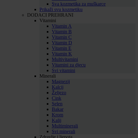
Sva kozmetika za muškarce
Prikaži svu kozmetiku
DODACI PREHRANI
Vitamini
Vitamin A
Vitamin B
Vitamin C
Vitamin D
Vitamin E
Vitamin K
Multivitamini
Vitamini za djecu
Svi vitamini
Minerali
Magnezij
Kalcij
Željezo
Cink
Selen
Bakar
Krom
Kalij
Multiminerali
Svi minerali
Zdravlje i ljepota