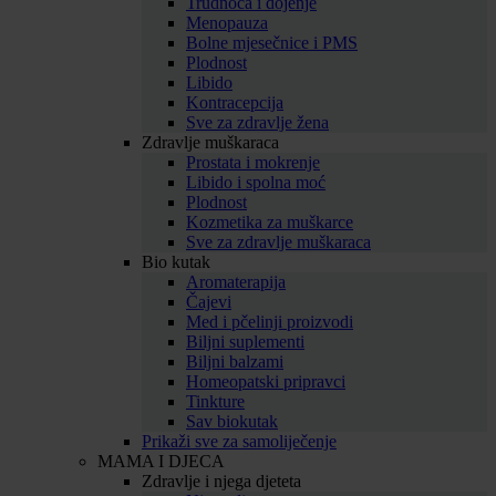
Trudnoća i dojenje
Menopauza
Bolne mjesečnice i PMS
Plodnost
Libido
Kontracepcija
Sve za zdravlje žena
Zdravlje muškaraca
Prostata i mokrenje
Libido i spolna moć
Plodnost
Kozmetika za muškarce
Sve za zdravlje muškaraca
Bio kutak
Aromaterapija
Čajevi
Med i pčelinji proizvodi
Biljni suplementi
Biljni balzami
Homeopatski pripravci
Tinkture
Sav biokutak
Prikaži sve za samoliječenje
MAMA I DJECA
Zdravlje i njega djeteta