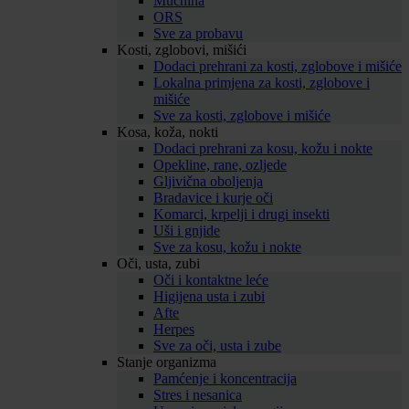
Mučnina
ORS
Sve za probavu
Kosti, zglobovi, mišići
Dodaci prehrani za kosti, zglobove i mišiće
Lokalna primjena za kosti, zglobove i
mišiće
Sve za kosti, zglobove i mišiće
Kosa, koža, nokti
Dodaci prehrani za kosu, kožu i nokte
Opekline, rane, ozljede
Gljivična oboljenja
Bradavice i kurje oči
Komarci, krpelji i drugi insekti
Uši i gnjide
Sve za kosu, kožu i nokte
Oči, usta, zubi
Oči i kontaktne leće
Higijena usta i zubi
Afte
Herpes
Sve za oči, usta i zube
Stanje organizma
Pamćenje i koncentracija
Stres i nesanica