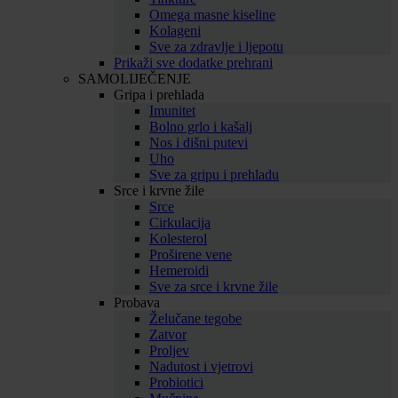
Omega masne kiseline
Kolageni
Sve za zdravlje i ljepotu
Prikaži sve dodatke prehrani
SAMOLIJEČENJE
Gripa i prehlada
Imunitet
Bolno grlo i kašalj
Nos i dišni putevi
Uho
Sve za gripu i prehladu
Srce i krvne žile
Srce
Cirkulacija
Kolesterol
Proširene vene
Hemeroidi
Sve za srce i krvne žile
Probava
Želučane tegobe
Zatvor
Proljev
Nadutost i vjetrovi
Probiotici