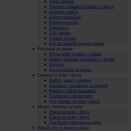
Njega djeteta
Vitamini i dodaci prehrani za djecu
Izbijanje zubića
Grčevi dojenčadi
Higijena nosića
Tjemenica
Uši i gnjide
Vodene kozice
Sve za zdravlje i njegu djeteta
Proizvodi za mame
Njega kože trudnica i mama
Dodaci prehrani za trudnice i dojilje
Dojenje
Svi proizvodi za mame
Oprema za bebe i djecu
Bočice, sisači, varalice
Izdajalice i pomagala za dojenje
Pelene i vlažne maramice
Toplomjeri i termometri
Sva oprema za bebe i djecu
Hrana i dohrana za bebe
Hrana za bebe i djecu
Čajevi za bebe i djecu
Sva hrana i dohrana za bebe
Prikaži sve za mamu i djecu