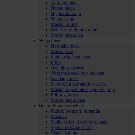
Anti-age njega
Noćna njega
Njega oko očiju
Njega usana
Maske i pilinzi
BB i CC tonirane kreme
Sve za njegu lica
Njega kose
Normalna kosa
Masna kosa
Suha i oštećena kosa
Prhut
Osjetljivo vlasište
Obojana kosa i boje za kosu
Ispadanje kose
Seboroični dermatitis vlasišta
Maske, regeneratori, sprejevi, ulja
Pribor za kosu
Sve za njegu kose
Dekorativna kozmetika
Puderi, bronzeri, rumenila
Maskare
Sjajila, ruževi i olovke za usne
Sjenila i olovke za oči
Čistaći šminke