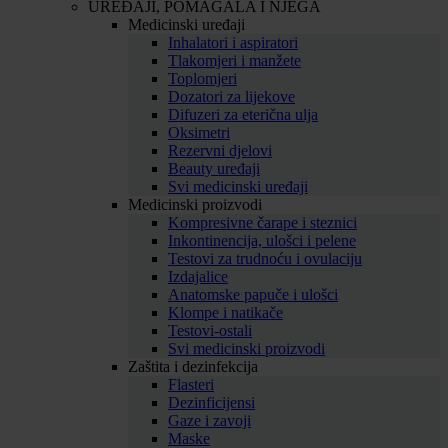
UREĐAJI, POMAGALA I NJEGA
Medicinski uređaji
Inhalatori i aspiratori
Tlakomjeri i manžete
Toplomjeri
Dozatori za lijekove
Difuzeri za eterična ulja
Oksimetri
Rezervni djelovi
Beauty uređaji
Svi medicinski uređaji
Medicinski proizvodi
Kompresivne čarape i steznici
Inkontinencija, ulošci i pelene
Testovi za trudnoću i ovulaciju
Izdajalice
Anatomske papuče i ulošci
Klompe i natikače
Testovi-ostali
Svi medicinski proizvodi
Zaštita i dezinfekcija
Flasteri
Dezinficijensi
Gaze i zavoji
Maske